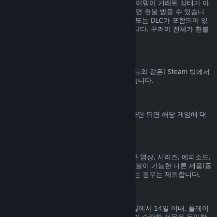
Steam 상점에서 구매된 꾸러미에 포함된 아이템이 거래된 상태가 아
니고 전체 플레이 시간이 2시간을 넘지 않으면 환불 받을 수 있습니
다. 꾸러미에 환불 불가능한 게임 내 아이템 또는 DLC가 포함되어 있
으면 꾸러미에 대한 환불을 해 드릴 수 없습니다. 꾸러미 전체가 환불
가능한지는 구매 과정에서 알려드립니다.
Steam 밖에서 진행된 구매
Valve는 (타사 구매 CD키 및 Steam 지갑 코드와 같은) Steam 밖에서
진행된 구매에 대해서는 환불해 드릴 수 없습니다.
VAC 차단
게임에서 VAC (Valve Anti-Cheat 시스템) 차단 되면 해당 게임에 대
한 환불 권한을 잃게 됩니다.
동영상 콘텐츠
Steam에서 구매한 동영상 콘텐츠(영화, 짧은 영상, 시리즈, 에피소드,
튜토리얼 등)는 환불이 불가능합니다. 단, 환불이 가능한 다른 제품(동
영상이 아닌 제품)과 함께 꾸러미로 묶여 있는 경우는 제외합니다.
선물에 대한 환불
수락하지 않은 선물은 기본 환불 기간(구매일에서 14일 이내, 플레이
시간 2시간 미만) 내에 환불 가능합니다. 이미 수락한 선물은 동일한