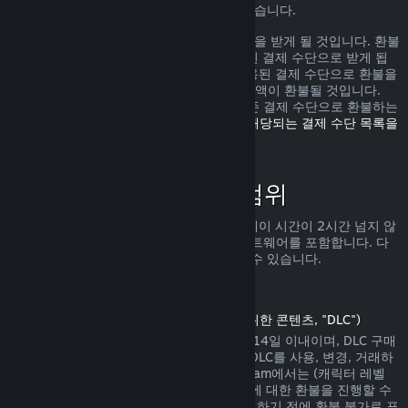
가로 환불을 받을 수 있는 권리가 있을 수 있습니다.
환불 요청이 확인된 다음 1주일 안으로 환불을 받게 될 것입니다. 환불
금액은 Steam 지갑 자금 또는 구매에 사용된 결제 수단으로 받게 됩
니다. 어떠한 이유로 Steam에서 구매에 사용된 결제 수단으로 환불을
진행하지 못하면 귀하의 Steam 지갑으로 금액이 환불될 것입니다.
(Steam에서 지원하는 일부 결제 수단은 기존 결제 수단으로 환불하는
것을 지원하지 않습니다.
여기를 클릭하여 해당되는 결제 수단 목록을
확인할 수 있습니다
.)
환불 정책이 적용되는 범위
Steam 환불은 (구매 2주 안으로 그리고 플레이 시간이 2시간 넘지 않
는) Steam 상점에서 판매되는 게임 및 소프트웨어를 포함합니다. 다
른 구매에 대한 환불 진행을 아래서 확인할 수 있습니다.
다운로드 콘텐츠에 대한 환불
(Steam 상점에서 게임 또는 소프트웨어를 위한 콘텐츠, "DLC")
Steam 상점에서 구매한 DLC는 구매일에서 14일 이내이며, DLC 구매
후 게임 플레이 시간이 2시간을 넘지 않고, DLC를 사용, 변경, 거래하
지 않은 상태에서만 환불이 가능합니다. Steam에서는 (캐릭터 레벨
상승이 존재하는 내용 등의) 일부 타사 DLC에 대한 환불을 진행할 수
없습니다. 해당 DLC는 Steam 상점에서 구매하기 전에 환불 불가로 표