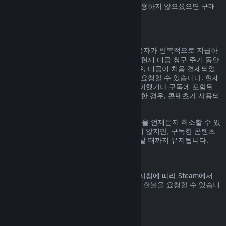
Steam에서 구매하신 Steam 지갑 자금을 사용하지 않으셨으면 구매
일 14일 안으로 환불 요청할 수 있습니다.
갱신 가능한 정기 구독
Steam은 일부 콘텐츠 및 서비스에 대해 사용자가 반복적으로 지급하
는 정기 구독(예, 월간, 연간)을 제공합니다. 현재 대금 청구 주기 동안
구독 콘텐츠 및 서비스를 사용하지 않은 경우, 대금이 처음 결제되었
거나 자동 갱신된 후 48시간 이내에 환불을 요청할 수 있습니다. 현재
대금 청구 주기 동안 구독 중인 게임을 플레이했거나 구독에 포함된
혜택이나 할인을 사용, 소비, 변경 또는 양도한 경우, 콘텐츠가 사용되
었다고 간주합니다.
참고로
계정 정보
에 가시면 활성화된 구독권을 언제든지 취소할 수 있
습니다. 한번 취소된 구독권은 자동 갱신되지 않지만, 구독한 콘텐츠
와 혜택에 대한 권한은 대금 청구 주기가 끝날 때까지 유지됩니다.
Steam 하드웨어
하드웨어 환불 정책
에 명시된 기간 및 과정 지침에 따라 Steam에서
구매한 Steam 하드웨어 및 액세서리에 대한 환불을 요청할 수 있습니
다.
꾸러미에 대한 환불