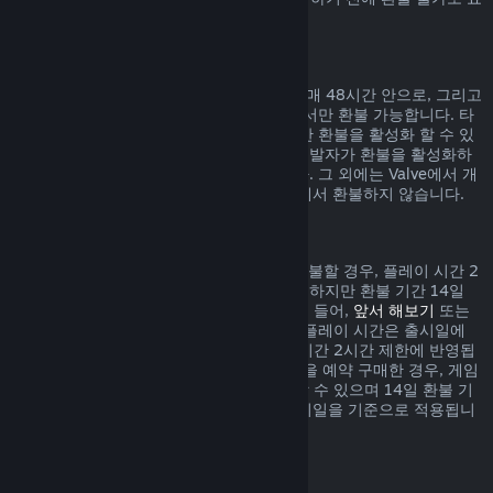
시되어 있습니다.
게임 내 구매에 대한 환불
Valve에서 개발된 게임 내 아이템 구매는 구매 48시간 안으로, 그리고
아이템이 사용, 변경, 거래되지 않은 상태에서만 환불 가능합니다. 타
사 개발자들은 자신의 게임 내 아이템에 대한 환불을 활성화 할 수 있
습니다. 귀하께서 구매하시려는 아이템이 개발자가 환불을 활성화하
였는지 구매하기 전 표시되어 있을 것입니다. 그 외에는 Valve에서 개
발되지 않은 게임 내 아이템 구매는 Steam에서 환불하지 않습니다.
출시일 이전에 구매한 게임 환불
Steam에서 출시일 이전에 구매한 게임을 환불할 경우, 플레이 시간 2
시간 제한이 적용됩니다(베타 테스트 제외). 하지만 환불 기간 14일
제한은 출시일을 기준으로 시작됩니다. 예를 들어,
앞서 해보기
또는
어드밴스 액세스
게임을 구매한 경우, 모든 플레이 시간은 출시일에
상관없이 환불 시 적용되는 제한인 플레이 시간 2시간 제한에 반영됩
니다. 출시일 이전에 플레이할 수 없는 게임을 예약 구매한 경우, 게임
이 출시되기 전에는 언제든지 환불을 요청할 수 있으며 14일 환불 기
간 및 2시간 플레이 시간 제한은 게임의 출시일을 기준으로 적용됩니
다.
Steam 지갑 환불