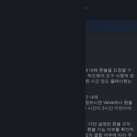
로그인
상점
커뮤니티
Steam 환불
정보
어떤 이유든, Steam을 통한 거의 모든 구매에 대해 환불을 요청할 수
있습니다. 예를 들어, 내가 가진 PC가 게임의 하드웨어 요구 사항에 맞
지원
지 않거나, 게임을 잘못 구매했거나, 게임을 한 시간 정도 플레이했는
데 마음에 들지 않거나 하는 경우가 있겠죠.
언어 변경
환불 요청 이유에 관계없이, 명시된 환불 기간 내에
help.steampowered.com
을 통해 환불을 요청하시면 Valve에서 환불
Steam 모바일 앱 다운로드
을 진행해 드립니다. 단, 게임의 경우, 플레이 시간이 2시간 미만이어
야 합니다.
PC 웹사이트 보기
자세한 정보는 아래에서 확인할 수 있습니다. 다만 설명된 환불 규칙
에 해당하지 않더라도 일단 환불을 요청하면 환불 가능 여부를 확인하
는 절차를 거칩니다. 일부 지역의 고객은 게임의 결함 여부에 따라 추