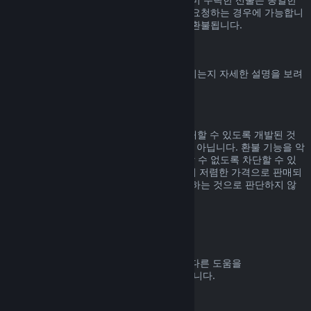
기간 내에, 선물을 수락한 사용자가 환불을 요청하는 경우에 가능합니
다. 선물을 구매한 비용은 원래 구매자에게 환불됩니다.
EU 취소권
Steam 고객에게 EU 취소권이 어떻게 적용되는지 자세한 설명을 보려
면
여기를 클릭
해 주세요.
악용
환불 기능은 Steam에서 위험 부담 없이 구매할 수 있도록 개발된 것
입니다. 즉, 게임을 무료로 즐기기 위한 것이 아닙니다. 환불 기능을 악
용하는 것으로 판단되면 해당 기능을 사용할 수 없도록 차단할 수 있
습니다. 단, 구매하신 제품이 바로 다음 날 더 저렴한 가격으로 판매되
고 있어서 환불 후 다시 구매하는 것은 악용하는 것으로 판단하지 않
습니다.
환불 요청하는 방법
귀하의 Steam 구매에 대한 환불 요청 또는 다른 도움을
help.steampowered.com
에서 받을 수 있습니다.