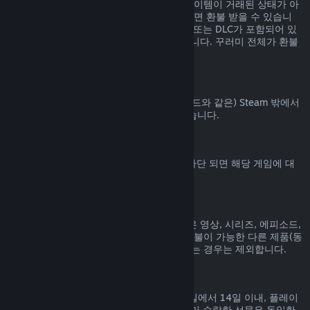
Steam 상점에서 구매된 꾸러미에 포함된 아이템이 거래된 상태가 아
니고 전체 플레이 시간이 2시간을 넘지 않으면 환불 받을 수 있습니
다. 꾸러미에 환불 불가능한 게임 내 아이템 또는 DLC가 포함되어 있
으면 꾸러미에 대한 환불을 해 드릴 수 없습니다. 꾸러미 전체가 환불
가능한지는 구매 과정에서 알려드립니다.
Steam 밖에서 진행된 구매
Valve는 (타사 구매 CD키 및 Steam 지갑 코드와 같은) Steam 밖에서
진행된 구매에 대해서는 환불해 드릴 수 없습니다.
VAC 차단
게임에서 VAC (Valve Anti-Cheat 시스템) 차단 되면 해당 게임에 대
한 환불 권한을 잃게 됩니다.
동영상 콘텐츠
Steam에서 구매한 동영상 콘텐츠(영화, 짧은 영상, 시리즈, 에피소드,
튜토리얼 등)는 환불이 불가능합니다. 단, 환불이 가능한 다른 제품(동
영상이 아닌 제품)과 함께 꾸러미로 묶여 있는 경우는 제외합니다.
선물에 대한 환불
수락하지 않은 선물은 기본 환불 기간(구매일에서 14일 이내, 플레이
시간 2시간 미만) 내에 환불 가능합니다. 이미 수락한 선물은 동일한