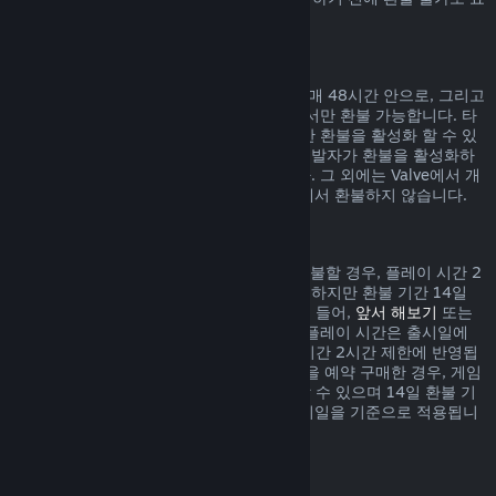
시되어 있습니다.
게임 내 구매에 대한 환불
Valve에서 개발된 게임 내 아이템 구매는 구매 48시간 안으로, 그리고
아이템이 사용, 변경, 거래되지 않은 상태에서만 환불 가능합니다. 타
사 개발자들은 자신의 게임 내 아이템에 대한 환불을 활성화 할 수 있
습니다. 귀하께서 구매하시려는 아이템이 개발자가 환불을 활성화하
였는지 구매하기 전 표시되어 있을 것입니다. 그 외에는 Valve에서 개
발되지 않은 게임 내 아이템 구매는 Steam에서 환불하지 않습니다.
출시일 이전에 구매한 게임 환불
Steam에서 출시일 이전에 구매한 게임을 환불할 경우, 플레이 시간 2
시간 제한이 적용됩니다(베타 테스트 제외). 하지만 환불 기간 14일
제한은 출시일을 기준으로 시작됩니다. 예를 들어,
앞서 해보기
또는
어드밴스 액세스
게임을 구매한 경우, 모든 플레이 시간은 출시일에
상관없이 환불 시 적용되는 제한인 플레이 시간 2시간 제한에 반영됩
니다. 출시일 이전에 플레이할 수 없는 게임을 예약 구매한 경우, 게임
이 출시되기 전에는 언제든지 환불을 요청할 수 있으며 14일 환불 기
간 및 2시간 플레이 시간 제한은 게임의 출시일을 기준으로 적용됩니
다.
Steam 지갑 환불