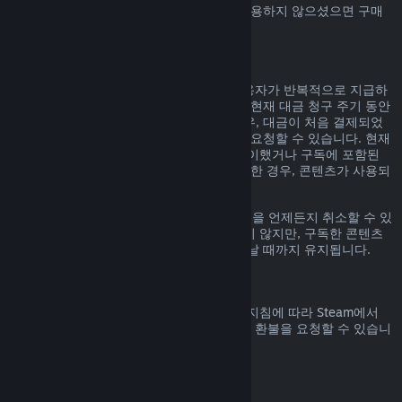
Steam에서 구매하신 Steam 지갑 자금을 사용하지 않으셨으면 구매
일 14일 안으로 환불 요청할 수 있습니다.
갱신 가능한 정기 구독
Steam은 일부 콘텐츠 및 서비스에 대해 사용자가 반복적으로 지급하
는 정기 구독(예, 월간, 연간)을 제공합니다. 현재 대금 청구 주기 동안
구독 콘텐츠 및 서비스를 사용하지 않은 경우, 대금이 처음 결제되었
거나 자동 갱신된 후 48시간 이내에 환불을 요청할 수 있습니다. 현재
대금 청구 주기 동안 구독 중인 게임을 플레이했거나 구독에 포함된
혜택이나 할인을 사용, 소비, 변경 또는 양도한 경우, 콘텐츠가 사용되
었다고 간주합니다.
참고로
계정 정보
에 가시면 활성화된 구독권을 언제든지 취소할 수 있
습니다. 한번 취소된 구독권은 자동 갱신되지 않지만, 구독한 콘텐츠
와 혜택에 대한 권한은 대금 청구 주기가 끝날 때까지 유지됩니다.
Steam 하드웨어
하드웨어 환불 정책
에 명시된 기간 및 과정 지침에 따라 Steam에서
구매한 Steam 하드웨어 및 액세서리에 대한 환불을 요청할 수 있습니
다.
꾸러미에 대한 환불