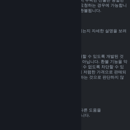
기간 내에, 선물을 수락한 사용자가 환불을 요청하는 경우에 가능합니
다. 선물을 구매한 비용은 원래 구매자에게 환불됩니다.
EU 취소권
Steam 고객에게 EU 취소권이 어떻게 적용되는지 자세한 설명을 보려
면
여기를 클릭
해 주세요.
악용
환불 기능은 Steam에서 위험 부담 없이 구매할 수 있도록 개발된 것
입니다. 즉, 게임을 무료로 즐기기 위한 것이 아닙니다. 환불 기능을 악
용하는 것으로 판단되면 해당 기능을 사용할 수 없도록 차단할 수 있
습니다. 단, 구매하신 제품이 바로 다음 날 더 저렴한 가격으로 판매되
고 있어서 환불 후 다시 구매하는 것은 악용하는 것으로 판단하지 않
습니다.
환불 요청하는 방법
귀하의 Steam 구매에 대한 환불 요청 또는 다른 도움을
help.steampowered.com
에서 받을 수 있습니다.