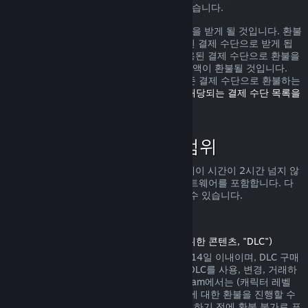
가로 환불을 받을 수 있는 권리가 있을 수 있습니다.
환불 요청이 확인된 다음 1주일 안으로 환불을 받게 될 것입니다. 환불
금액은 Steam 지갑 자금 또는 구매에 사용된 결제 수단으로 받게 됩
니다. 어떠한 이유로 Steam에서 구매에 사용된 결제 수단으로 환불을
진행하지 못하면 귀하의 Steam 지갑으로 금액이 환불될 것입니다.
(Steam에서 지원하는 일부 결제 수단은 기존 결제 수단으로 환불하는
것을 지원하지 않습니다.
여기를 클릭하여 해당되는 결제 수단 목록을
확인할 수 있습니다
.)
환불 정책이 적용되는 범위
Steam 환불은 (구매 2주 안으로 그리고 플레이 시간이 2시간 넘지 않
는) Steam 상점에서 판매되는 게임 및 소프트웨어를 포함합니다. 다
른 구매에 대한 환불 진행을 아래서 확인할 수 있습니다.
다운로드 콘텐츠에 대한 환불
(Steam 상점에서 게임 또는 소프트웨어를 위한 콘텐츠, "DLC")
Steam 상점에서 구매한 DLC는 구매일에서 14일 이내이며, DLC 구매
후 게임 플레이 시간이 2시간을 넘지 않고, DLC를 사용, 변경, 거래하
지 않은 상태에서만 환불이 가능합니다. Steam에서는 (캐릭터 레벨
상승이 존재하는 내용 등의) 일부 타사 DLC에 대한 환불을 진행할 수
없습니다. 해당 DLC는 Steam 상점에서 구매하기 전에 환불 불가로 표