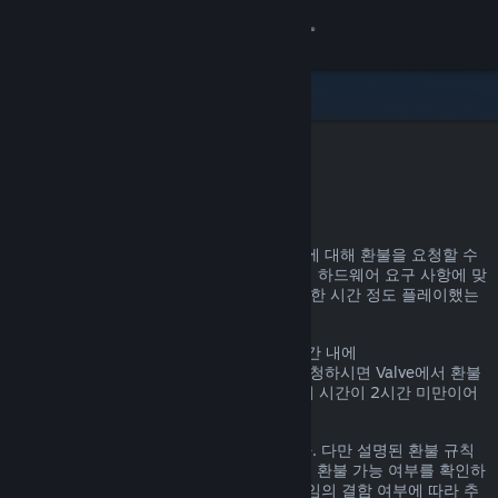
로그인
상점
커뮤니티
Steam 환불
정보
어떤 이유든, Steam을 통한 거의 모든 구매에 대해 환불을 요청할 수
있습니다. 예를 들어, 내가 가진 PC가 게임의 하드웨어 요구 사항에 맞
지원
지 않거나, 게임을 잘못 구매했거나, 게임을 한 시간 정도 플레이했는
데 마음에 들지 않거나 하는 경우가 있겠죠.
언어 변경
환불 요청 이유에 관계없이, 명시된 환불 기간 내에
help.steampowered.com
을 통해 환불을 요청하시면 Valve에서 환불
Steam 모바일 앱 다운로드
을 진행해 드립니다. 단, 게임의 경우, 플레이 시간이 2시간 미만이어
야 합니다.
PC 웹사이트 보기
자세한 정보는 아래에서 확인할 수 있습니다. 다만 설명된 환불 규칙
에 해당하지 않더라도 일단 환불을 요청하면 환불 가능 여부를 확인하
는 절차를 거칩니다. 일부 지역의 고객은 게임의 결함 여부에 따라 추