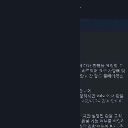
로그인
상점
커뮤니티
Steam 환불
정보
어떤 이유든, Steam을 통한 거의 모든 구매에 대해 환불을 요청할 수
있습니다. 예를 들어, 내가 가진 PC가 게임의 하드웨어 요구 사항에 맞
지원
지 않거나, 게임을 잘못 구매했거나, 게임을 한 시간 정도 플레이했는
데 마음에 들지 않거나 하는 경우가 있겠죠.
언어 변경
환불 요청 이유에 관계없이, 명시된 환불 기간 내에
help.steampowered.com
을 통해 환불을 요청하시면 Valve에서 환불
Steam 모바일 앱 다운로드
을 진행해 드립니다. 단, 게임의 경우, 플레이 시간이 2시간 미만이어
야 합니다.
PC 웹사이트 보기
자세한 정보는 아래에서 확인할 수 있습니다. 다만 설명된 환불 규칙
에 해당하지 않더라도 일단 환불을 요청하면 환불 가능 여부를 확인하
는 절차를 거칩니다. 일부 지역의 고객은 게임의 결함 여부에 따라 추