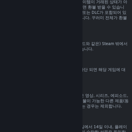
Steam 상점에서 구매된 꾸러미에 포함된 아이템이 거래된 상태가 아
니고 전체 플레이 시간이 2시간을 넘지 않으면 환불 받을 수 있습니
다. 꾸러미에 환불 불가능한 게임 내 아이템 또는 DLC가 포함되어 있
으면 꾸러미에 대한 환불을 해 드릴 수 없습니다. 꾸러미 전체가 환불
가능한지는 구매 과정에서 알려드립니다.
Steam 밖에서 진행된 구매
Valve는 (타사 구매 CD키 및 Steam 지갑 코드와 같은) Steam 밖에서
진행된 구매에 대해서는 환불해 드릴 수 없습니다.
VAC 차단
게임에서 VAC (Valve Anti-Cheat 시스템) 차단 되면 해당 게임에 대
한 환불 권한을 잃게 됩니다.
동영상 콘텐츠
Steam에서 구매한 동영상 콘텐츠(영화, 짧은 영상, 시리즈, 에피소드,
튜토리얼 등)는 환불이 불가능합니다. 단, 환불이 가능한 다른 제품(동
영상이 아닌 제품)과 함께 꾸러미로 묶여 있는 경우는 제외합니다.
선물에 대한 환불
수락하지 않은 선물은 기본 환불 기간(구매일에서 14일 이내, 플레이
시간 2시간 미만) 내에 환불 가능합니다. 이미 수락한 선물은 동일한