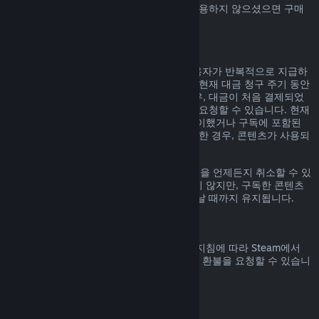
Steam에서 구매하신 Steam 지갑 자금을 사용하지 않으셨으면 구매
일 14일 안으로 환불 요청할 수 있습니다.
갱신 가능한 정기 구독
Steam은 일부 콘텐츠 및 서비스에 대해 사용자가 반복적으로 지급하
는 정기 구독(예, 월간, 연간)을 제공합니다. 현재 대금 청구 주기 동안
구독 콘텐츠 및 서비스를 사용하지 않은 경우, 대금이 처음 결제되었
거나 자동 갱신된 후 48시간 이내에 환불을 요청할 수 있습니다. 현재
대금 청구 주기 동안 구독 중인 게임을 플레이했거나 구독에 포함된
혜택이나 할인을 사용, 소비, 변경 또는 양도한 경우, 콘텐츠가 사용되
었다고 간주합니다.
참고로
계정 정보
에 가시면 활성화된 구독권을 언제든지 취소할 수 있
습니다. 한번 취소된 구독권은 자동 갱신되지 않지만, 구독한 콘텐츠
와 혜택에 대한 권한은 대금 청구 주기가 끝날 때까지 유지됩니다.
Steam 하드웨어
하드웨어 환불 정책
에 명시된 기간 및 과정 지침에 따라 Steam에서
구매한 Steam 하드웨어 및 액세서리에 대한 환불을 요청할 수 있습니
다.
꾸러미에 대한 환불