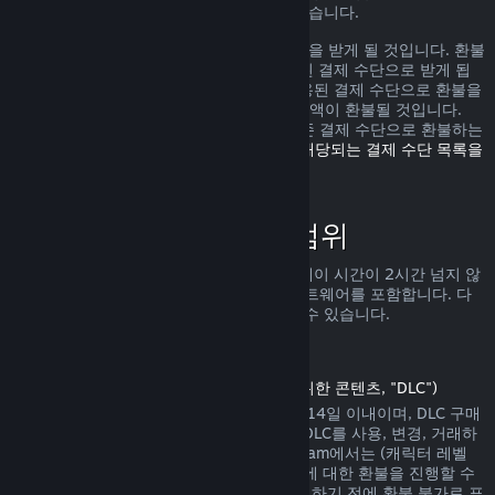
가로 환불을 받을 수 있는 권리가 있을 수 있습니다.
환불 요청이 확인된 다음 1주일 안으로 환불을 받게 될 것입니다. 환불
금액은 Steam 지갑 자금 또는 구매에 사용된 결제 수단으로 받게 됩
니다. 어떠한 이유로 Steam에서 구매에 사용된 결제 수단으로 환불을
진행하지 못하면 귀하의 Steam 지갑으로 금액이 환불될 것입니다.
(Steam에서 지원하는 일부 결제 수단은 기존 결제 수단으로 환불하는
것을 지원하지 않습니다.
여기를 클릭하여 해당되는 결제 수단 목록을
확인할 수 있습니다
.)
환불 정책이 적용되는 범위
Steam 환불은 (구매 2주 안으로 그리고 플레이 시간이 2시간 넘지 않
는) Steam 상점에서 판매되는 게임 및 소프트웨어를 포함합니다. 다
른 구매에 대한 환불 진행을 아래서 확인할 수 있습니다.
다운로드 콘텐츠에 대한 환불
(Steam 상점에서 게임 또는 소프트웨어를 위한 콘텐츠, "DLC")
Steam 상점에서 구매한 DLC는 구매일에서 14일 이내이며, DLC 구매
후 게임 플레이 시간이 2시간을 넘지 않고, DLC를 사용, 변경, 거래하
지 않은 상태에서만 환불이 가능합니다. Steam에서는 (캐릭터 레벨
상승이 존재하는 내용 등의) 일부 타사 DLC에 대한 환불을 진행할 수
없습니다. 해당 DLC는 Steam 상점에서 구매하기 전에 환불 불가로 표