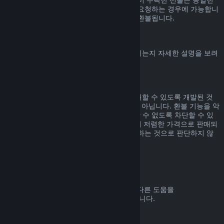
기간 내에, 선물을 수락한 사용자가 환불을 요청하는 경우에 가능합니
다. 선물을 구매한 비용은 원래 구매자에게 환불됩니다.
EU 취소권
Steam 고객에게 EU 취소권이 어떻게 적용되는지 자세한 설명을 보려
면
여기를 클릭
해 주세요.
악용
환불 기능은 Steam에서 위험 부담 없이 구매할 수 있도록 개발된 것
입니다. 즉, 게임을 무료로 즐기기 위한 것이 아닙니다. 환불 기능을 악
용하는 것으로 판단되면 해당 기능을 사용할 수 없도록 차단할 수 있
습니다. 단, 구매하신 제품이 바로 다음 날 더 저렴한 가격으로 판매되
고 있어서 환불 후 다시 구매하는 것은 악용하는 것으로 판단하지 않
습니다.
환불 요청하는 방법
귀하의 Steam 구매에 대한 환불 요청 또는 다른 도움을
help.steampowered.com
에서 받을 수 있습니다.