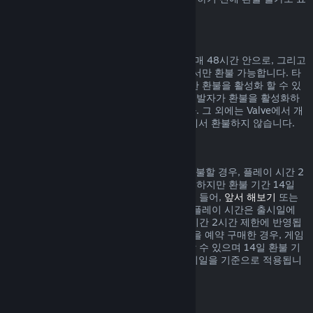
시되어 있습니다.
게임 내 구매에 대한 환불
Valve에서 개발된 게임 내 아이템 구매는 구매 48시간 안으로, 그리고
아이템이 사용, 변경, 거래되지 않은 상태에서만 환불 가능합니다. 타
사 개발자들은 자신의 게임 내 아이템에 대한 환불을 활성화 할 수 있
습니다. 귀하께서 구매하시려는 아이템이 개발자가 환불을 활성화하
였는지 구매하기 전 표시되어 있을 것입니다. 그 외에는 Valve에서 개
발되지 않은 게임 내 아이템 구매는 Steam에서 환불하지 않습니다.
출시일 이전에 구매한 게임 환불
Steam에서 출시일 이전에 구매한 게임을 환불할 경우, 플레이 시간 2
시간 제한이 적용됩니다(베타 테스트 제외). 하지만 환불 기간 14일
제한은 출시일을 기준으로 시작됩니다. 예를 들어,
앞서 해보기
또는
어드밴스 액세스
게임을 구매한 경우, 모든 플레이 시간은 출시일에
상관없이 환불 시 적용되는 제한인 플레이 시간 2시간 제한에 반영됩
니다. 출시일 이전에 플레이할 수 없는 게임을 예약 구매한 경우, 게임
이 출시되기 전에는 언제든지 환불을 요청할 수 있으며 14일 환불 기
간 및 2시간 플레이 시간 제한은 게임의 출시일을 기준으로 적용됩니
다.
Steam 지갑 환불