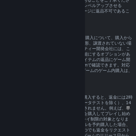
い（例：ゲームキャラクターを不可逆的にレベルアップさせる
DLC）。これらの例外は購入前のストアページに返品不可であるこ
とが明確に示されます。
ゲーム内購入の返品
SteamはValveが開発したゲームのゲーム内購入について、購入から
48時間以内であれば、アイテムが消費、変形、譲渡されていない場
合に限り返品を受け付けます。サードパーティー開発会社には、こ
れらの条件でゲーム内アイテムの返品を可能にするオプションがあ
ります。購入しようとしているゲーム内アイテムの返品にゲーム開
発会社が対応している場合、購入時にSteamで確認できます。対応
していない場合、Valveが開発していないゲームのゲーム内購入は、
Steamを通して返品できません。
リリース日前に購入したタイトルの返金
Steam上のタイトルをリリース日より前に購入すると、返金には2時
間のプレイ制限時間が適用されますが（ベータテストを除く）、14
日間の返金受付期間はリリース日まで開始されません。例えば、
早
期アクセス
や
アドバンスアクセス
のゲームを購入してプレイし始め
た場合、それは返金ポリシーの2時間のプレイ制限の対象となりま
す。リリース日までプレイできないタイトルを予約購入した場合、
そのタイトルのリリース日の前であればいつでも返金をリクエスト
でき、標準の14日間／2時間の返金期間はゲームのリリース日から