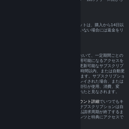
起算されます。
Steamウォレットの返金
Steamで購入したSteamウォレットクレジットは、購入から14日以
内であれば、クレジットが全く使用されていない場合には返金をリ
クエストできます。
更新可能なサブスクリプション
Steamは、一部のコンテンツとサービスにおいて、一定期間ごとの
料金（月額、年額など）を支払うことで利用可能になるアクセスを
提供しています。現在の支払請求周期中に更新可能なサブスクリプ
ションが未使用の場合は、初回購入から48時間以内、または自動更
新から48時間以内に返品をリクエストできます。サブスクリプショ
ン内のゲームが現在の支払請求周期中にプレイされた場合、または
サブスクリプションに含まれる特典または割引が使用、消費、変
形、譲渡された場合、コンテンツは使用されたと見なされます。
アクティブなサブスクリプションは、
アカウント詳細
でいつでもキ
ャンセルできます。キャンセルされると、サブスクリプションは自
動的に更新されなくなりますが、現在の支払請求周期が終了するま
で、サブスクリプションに含まれるコンテンツと特典にアクセスで
きます。