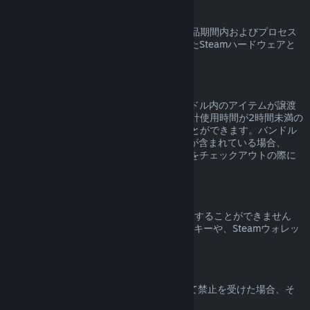
Steamハードウェア
ハードウェア返品ポリシー
に明記された返品期間内およびプロセス
の範囲内であれば、Steamを通して購入したSteamハードウェアと
アクセサリの返品をリクエストできます。
バンドルの返品
Steamストアで購入したバンドルは、バンドル内のアイテムが譲渡
されておらず、バンドル内のアイテムの合計使用時間が2時間未満の
場合に限り、返品して全額返金を受けることができます。バンドル
内に返品できないゲーム内アイテムやDLCが含まれている場合、
Steamはバンドル全体が返品可能かどうかをチェックアウトの際に
お知らせします。
Steam外での購入
Steam以外で購入された場合、Valveは返金することができません
（例：サードパーティーから購入されたCDキーや、Steamウォレッ
トカードなど）。
VAC禁止
VAC（Valve Anti-Cheatシステム）によって禁止を受けた場合、そ
のゲームを返品できる権利は失われます。