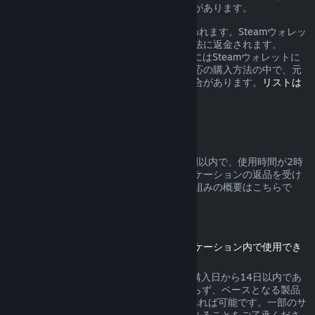
合、返金に対する追加の権利を有する場合があります。
返品が承認されると1週間以内に返金が行われます。Steamウォレッ
トのクレジットとして、または元の支払方法に返金されます。
Steamが元の支払方法へ返金できない場合にはSteamウォレットに
全額返金されます。（お住まいの地域で対応の購入方法の中で、元
の支払方法への返金を受け付けていない場合があります。
リストは
こちらをクリックしてご確認ください
。）
返品対応可能な条件
Steamは、Steamストアでの購入から2週間以内で、使用時間が2時
間未満のゲームまたはソフトウェアアプリケーションの返品を受け
付けます。その他の購入に対する返品の仕組みの概要はこちらで
す。
ダウンロードコンテンツの返品
（別のゲーム内またはソフトウェアアプリケーション内で使用でき
るコンテンツ、DLC）
Steamストアで購入されたDLCの返品は、購入日から14日以内であ
り、DLCが消費、変形または譲渡されておらず、ベースとなる製品
のDLC購入後のプレイ時間が2時間未満であれば可能です。一部のサ
ードパーティーDLCは返品できない場合があることをご了承くださ