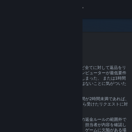
サインイン
ストア
コミュニティ
Steam返金
詳細
理由を問わず、Steam上での購入のほとんど全てに対して返品をリ
クエストすることができます。お使いのコンピューターが最低要件
サポート
を満たしていなかった、間違えて購入してしまった、 または1時間
ほどプレイしてみて初めて好みのゲームではないことに気がついた
ことがあるかもしれません。
言語を変更
返品期間内で、ゲームの場合にはプレイ時間が2時間未満であれば、
Steamモバイルアプリを入手
理由は問わず、
help.steampowered.com
から受けたリクエストに対
してValveは返金を行います。
デスクトップウェブサイトを表示
詳細は以下よりご確認いただけます。前述の返金ルールの範囲外で
あっても、リクエストを送信いただければ、担当者が内容を確認し
ます。一部の管轄区域に居住する消費者は、ゲームに欠陥がある場