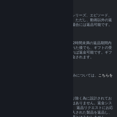
動画コンテンツ
Steam上の動画コンテンツ（映画、短編、シリーズ、エピソード、
チュートリアルなど）の返品はできません。ただし、動画以外の返
品可能なコンテンツとバンドルされている場合には返品可能です。
ギフトの返品
有効化されていないギフトは通常の14日／2時間未満の返品期間内
であれば返品できます。ギフトが有効化された後でも、ギフトの受
取人が同じ条件の下で返品手続きを開始すれば返金可能です。ギフ
トの購入で使用した額が元々の購入者に返金されます。
EU撤回権
Steamのお客様が有するEUの撤回権の仕組みについては、
こちらを
クリック
してご確認ください。
濫用
返金は、Steamでのご購入からリスクを取り除く為に設計されてお
り、ゲームを無料で試すためのシステムではありません。返金シス
テムを濫用していると弊社が判断した場合、 返品リクエストにお応
えできない場合があります。セール前に購入された製品を返品し、
直後にセール価格で再度購入することを濫用とはみなしません。