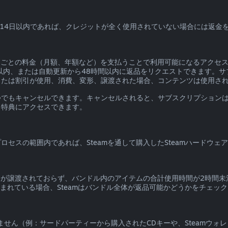
入から14日以内であれば、クレジットが全く使用されていない場合には返金
期間ごとの料金（月額、年額など）を支払うことで利用可能になるアクセ
以内、または自動更新から48時間以内に返品をリクエストできます。
または割引が使用、消費、変形、譲渡された場合、コンテンツは使用さ
つでもキャンセルできます。キャンセルされると、サブスクリプション
と特典にアクセスできます。
ロセスの範囲内であれば、Steamを通して購入したSteamハードウ
テムが譲渡されておらず、バンドル内のアイテムの合計使用時間が2時間
まれている場合、Steamはバンドル全体が返品可能かどうかをチェッ
できません（例：サードパーティーから購入されたCDキーや、Steamウォ