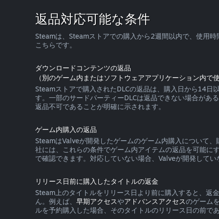
返品対応可能な条件
Steamは、Steamストアでの購入から2週間以内で、
こちらです。
ダウンロードコンテンツの返品
（別のゲーム内またはソフトウェアアプリケーション内で使
Steamストアで購入されたDLCの返品は、購入日から1
す。一部のサードパーティーDLCは返品できない場合があ
返品不可であることが明確に示されます。
ゲーム内購入の返品
SteamはValveが開発したゲームのゲーム内購入につ
社には、これらの条件でゲーム内アイテムの返品を可能にす
で確認できます。対応していない場合、Valveが開発してい
リリース日前に購入したタイトルの返金
Steam上のタイトルをリリース日より前に購入すると、
ん。例えば、
早期アクセス
や
アドバンスアクセス
のゲーム
ルを予約購入した場合、そのタイトルのリリース日の前であ