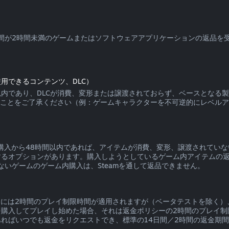
使用時間が2時間未満のゲームまたはソフトウェアアプリケーションの返品
用できるコンテンツ、DLC）
4日以内であり、DLCが消費、変形または譲渡されておらず、ベースとなる
ることをご了承ください（例：ゲームキャラクターを不可逆的にレベルア
いて、購入から48時間以内であれば、アイテムが消費、変形、譲渡されて
るオプションがあります。購入しようとしているゲーム内アイテムの返品
ないゲームのゲーム内購入は、Steamを通して返品できません。
返金には2時間のプレイ制限時間が適用されますが（ベータテストを除く）
を購入してプレイし始めた場合、それは返金ポリシーの2時間のプレイ制
ればいつでも返金をリクエストでき、標準の14日間／2時間の返金期