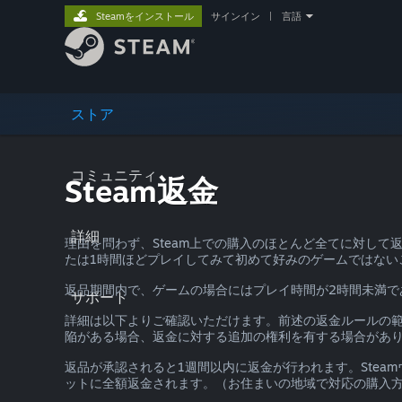
Steamをインストール
サインイン
|
言語
ストア
コミュニティ
Steam返金
詳細
理由を問わず、Steam上での購入のほとんど全てに対し
たは1時間ほどプレイしてみて初めて好みのゲームではない
返品期間内で、ゲームの場合にはプレイ時間が2時間未満で
サポート
詳細は以下よりご確認いただけます。前述の返金ルールの
陥がある場合、返金に対する追加の権利を有する場合があ
返品が承認されると1週間以内に返金が行われます。Stea
ットに全額返金されます。（お住まいの地域で対応の購入