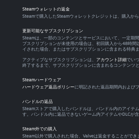
Steamウォレットの返金
Steamで購入したSteamウォレットクレジットは、購
更新可能なサブスクリプション
Steamは、一部のコンテンツとサービスにおいて、一定
ブスクリプションが未使用の場合は、初回購入から48時間
イされた場合、またはサブスクリプションに含まれる特典
アクティブなサブスクリプションは、
アカウント詳細
でい
終了するまで、サブスクリプションに含まれるコンテンツ
Steamハードウェア
ハードウェア返品ポリシー
に明記された返品期間内およびプ
バンドルの返品
Steamストアで購入したバンドルは、バンドル内のアイ
す。バンドル内に返品できないゲーム内アイテムやDLCが含
Steam外での購入
Steam以外で購入された場合、Valveは返金することが