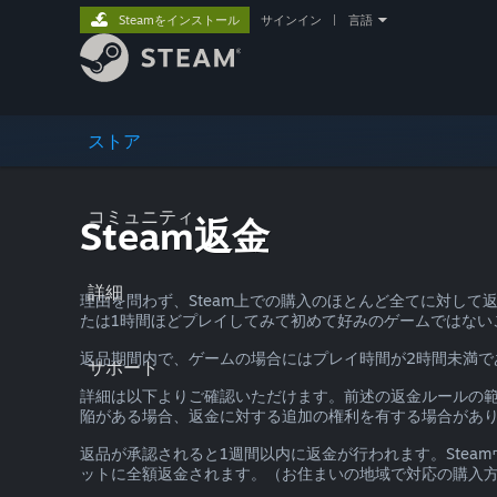
Steamをインストール
サインイン
|
言語
ストア
コミュニティ
Steam返金
詳細
理由を問わず、Steam上での購入のほとんど全てに対し
たは1時間ほどプレイしてみて初めて好みのゲームではない
返品期間内で、ゲームの場合にはプレイ時間が2時間未満で
サポート
詳細は以下よりご確認いただけます。前述の返金ルールの
陥がある場合、返金に対する追加の権利を有する場合があ
返品が承認されると1週間以内に返金が行われます。Stea
ットに全額返金されます。（お住まいの地域で対応の購入