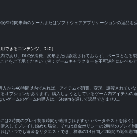
使用時間が2時間未満のゲームまたはソフトウェアアプリケーションの返品
用できるコンテンツ、DLC）
4日以内であり、DLCが消費、変形または譲渡されておらず、ベースとなる
ることをご了承ください（例：ゲームキャラクターを不可逆的にレベルア
いて、購入から48時間以内であれば、アイテムが消費、変形、譲渡されて
るオプションがあります。購入しようとしているゲーム内アイテムの返品
ないゲームのゲーム内購入は、Steamを通して返品できません。
返金には2時間のプレイ制限時間が適用されますが（ベータテストを除く）
を購入してプレイし始めた場合、それは返金ポリシーの2時間のプレイ制
ればいつでも返金をリクエストでき、標準の14日間／2時間の返金期