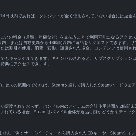
入から14日以内であれば、クレジットが全く使用されていない場合には返金
期間ごとの料金（月額、年額など）を支払うことで利用可能になるアクセ
以内、または自動更新から48時間以内に返品をリクエストできます。
または割引が使用、消費、変形、譲渡された場合、コンテンツは使用さ
つでもキャンセルできます。キャンセルされると、サブスクリプション
と特典にアクセスできます。
ロセスの範囲内であれば、Steamを通して購入したSteamハードウ
テムが譲渡されておらず、バンドル内のアイテムの合計使用時間が2時間
まれている場合、Steamはバンドル全体が返品可能かどうかをチェッ
できません（例：サードパーティーから購入されたCDキーや、Steamウォ