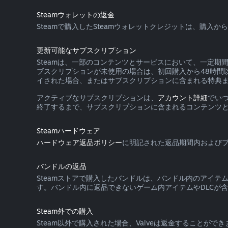
Steamウォレットの返金
Steamで購入したSteamウォレットクレジットは、購
更新可能なサブスクリプション
Steamは、一部のコンテンツとサービスにおいて、一定
ブスクリプションが未使用の場合は、初回購入から48時間
イされた場合、またはサブスクリプションに含まれる特典
アクティブなサブスクリプションは、
アカウント詳細
でい
終了するまで、サブスクリプションに含まれるコンテンツ
Steamハードウェア
ハードウェア返品ポリシー
に明記された返品期間内およびプ
バンドルの返品
Steamストアで購入したバンドルは、バンドル内のアイ
す。バンドル内に返品できないゲーム内アイテムやDLCが含
Steam外での購入
Steam以外で購入された場合、Valveは返金することが