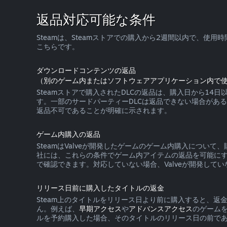
返品対応可能な条件
Steamは、Steamストアでの購入から2週間以内で、
こちらです。
ダウンロードコンテンツの返品
（別のゲーム内またはソフトウェアアプリケーション内で使
Steamストアで購入されたDLCの返品は、購入日から1
す。一部のサードパーティーDLCは返品できない場合があ
返品不可であることが明確に示されます。
ゲーム内購入の返品
SteamはValveが開発したゲームのゲーム内購入につ
社には、これらの条件でゲーム内アイテムの返品を可能にす
で確認できます。対応していない場合、Valveが開発してい
リリース日前に購入したタイトルの返金
Steam上のタイトルをリリース日より前に購入すると、
ん。例えば、
早期アクセス
や
アドバンスアクセス
のゲーム
ルを予約購入した場合、そのタイトルのリリース日の前であ