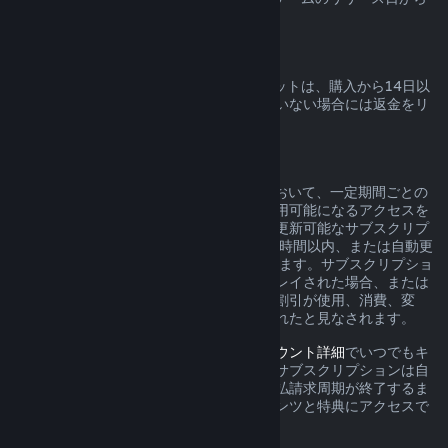
起算されます。
Steamウォレットの返金
Steamで購入したSteamウォレットクレジットは、購入から14日以
内であれば、クレジットが全く使用されていない場合には返金をリ
クエストできます。
更新可能なサブスクリプション
Steamは、一部のコンテンツとサービスにおいて、一定期間ごとの
料金（月額、年額など）を支払うことで利用可能になるアクセスを
提供しています。現在の支払請求周期中に更新可能なサブスクリプ
ションが未使用の場合は、初回購入から48時間以内、または自動更
新から48時間以内に返品をリクエストできます。サブスクリプショ
ン内のゲームが現在の支払請求周期中にプレイされた場合、または
サブスクリプションに含まれる特典または割引が使用、消費、変
形、譲渡された場合、コンテンツは使用されたと見なされます。
アクティブなサブスクリプションは、
アカウント詳細
でいつでもキ
ャンセルできます。キャンセルされると、サブスクリプションは自
動的に更新されなくなりますが、現在の支払請求周期が終了するま
で、サブスクリプションに含まれるコンテンツと特典にアクセスで
きます。