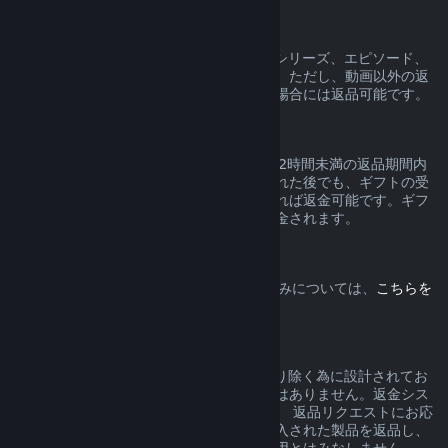
動画コンテンツ
Steam上の動画コンテンツ（映画、短編、シリーズ、エピソード、
チュートリアルなど）の返品はできません。ただし、動画以外の返
品可能なコンテンツとバンドルされている場合には返品可能です。
ギフトの返品
有効化されていないギフトは通常の14日／2時間未満の返品期間内
であれば返品できます。ギフトが有効化された後でも、ギフトの受
取人が同じ条件の下で返品手続きを開始すれば返金可能です。ギフ
トの購入で使用した額が元々の購入者に返金されます。
EU撤回権
Steamのお客様が有するEUの撤回権の仕組みについては、
こちらを
クリック
してご確認ください。
濫用
返金は、Steamでのご購入からリスクを取り除く為に設計されてお
り、ゲームを無料で試すためのシステムではありません。返金シス
テムを濫用していると弊社が判断した場合、 返品リクエストにお応
えできない場合があります。セール前に購入された製品を返品し、
直後にセール価格で再度購入することを濫用とはみなしません。