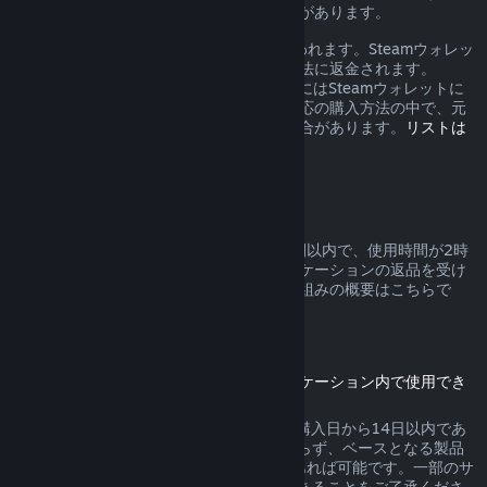
合、返金に対する追加の権利を有する場合があります。
返品が承認されると1週間以内に返金が行われます。Steamウォレッ
トのクレジットとして、または元の支払方法に返金されます。
Steamが元の支払方法へ返金できない場合にはSteamウォレットに
全額返金されます。（お住まいの地域で対応の購入方法の中で、元
の支払方法への返金を受け付けていない場合があります。
リストは
こちらをクリックしてご確認ください
。）
返品対応可能な条件
Steamは、Steamストアでの購入から2週間以内で、使用時間が2時
間未満のゲームまたはソフトウェアアプリケーションの返品を受け
付けます。その他の購入に対する返品の仕組みの概要はこちらで
す。
ダウンロードコンテンツの返品
（別のゲーム内またはソフトウェアアプリケーション内で使用でき
るコンテンツ、DLC）
Steamストアで購入されたDLCの返品は、購入日から14日以内であ
り、DLCが消費、変形または譲渡されておらず、ベースとなる製品
のDLC購入後のプレイ時間が2時間未満であれば可能です。一部のサ
ードパーティーDLCは返品できない場合があることをご了承くださ