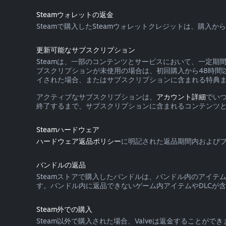
Steamウォレットの返金
Steamで購入したSteamウォレットクレジットは、購
更新可能なサブスクリプション
Steamは、一部のコンテンツとサービスにおいて、一定
ブスクリプションが未使用の場合は、初回購入から48時間
イされた場合、またはサブスクリプションに含まれる特典
アクティブなサブスクリプションは、
アカウント詳細
でい
終了するまで、サブスクリプションに含まれるコンテンツ
Steamハードウェア
ハードウェア返品ポリシー
に明記された返品期間内およびプ
バンドルの返品
Steamストアで購入したバンドルは、バンドル内のアイ
す。バンドル内に返品できないゲーム内アイテムやDLCが含
Steam外での購入
Steam以外で購入された場合、Valveは返金することが