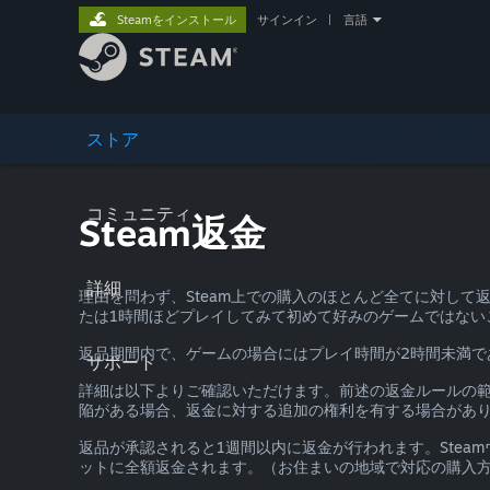
Steamをインストール
サインイン
|
言語
ストア
コミュニティ
Steam返金
詳細
理由を問わず、Steam上での購入のほとんど全てに対し
たは1時間ほどプレイしてみて初めて好みのゲームではない
返品期間内で、ゲームの場合にはプレイ時間が2時間未満で
サポート
詳細は以下よりご確認いただけます。前述の返金ルールの
陥がある場合、返金に対する追加の権利を有する場合があ
返品が承認されると1週間以内に返金が行われます。Stea
ットに全額返金されます。（お住まいの地域で対応の購入