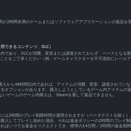
使用時間が2時間未満のゲームまたはソフトウェアアプリケーションの返品
用できるコンテンツ、DLC）
4日以内であり、DLCが消費、変形または譲渡されておらず、ベースとなる
ることをご了承ください（例：ゲームキャラクターを不可逆的にレベルア
いて、購入から48時間以内であれば、アイテムが消費、変形、譲渡されて
るオプションがあります。購入しようとしているゲーム内アイテムの返品
ないゲームのゲーム内購入は、Steamを通して返品できません。
返金には2時間のプレイ制限時間が適用されますが（ベータテストを除く）
を購入してプレイし始めた場合、それは返金ポリシーの2時間のプレイ制
ればいつでも返金をリクエストでき、標準の14日間／2時間の返金期