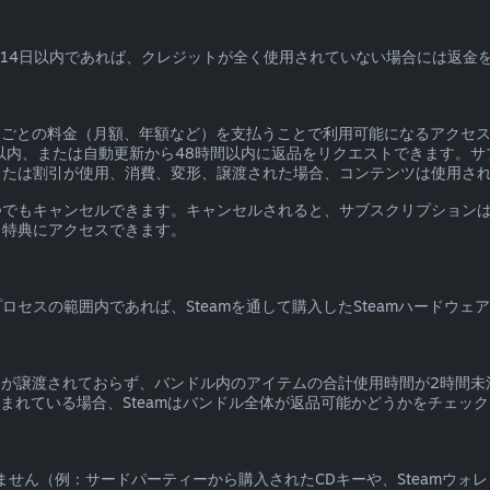
入から14日以内であれば、クレジットが全く使用されていない場合には返金
期間ごとの料金（月額、年額など）を支払うことで利用可能になるアクセ
以内、または自動更新から48時間以内に返品をリクエストできます。
または割引が使用、消費、変形、譲渡された場合、コンテンツは使用さ
つでもキャンセルできます。キャンセルされると、サブスクリプション
と特典にアクセスできます。
ロセスの範囲内であれば、Steamを通して購入したSteamハードウ
テムが譲渡されておらず、バンドル内のアイテムの合計使用時間が2時間
まれている場合、Steamはバンドル全体が返品可能かどうかをチェッ
できません（例：サードパーティーから購入されたCDキーや、Steamウォ