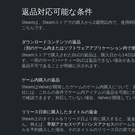
返品対応可能な条件
Steamは、Steamストアでの購入から2週間以内で、
こちらです。
ダウンロードコンテンツの返品
（別のゲーム内またはソフトウェアアプリケーション内で使
Steamストアで購入されたDLCの返品は、購入日から1
す。一部のサードパーティーDLCは返品できない場合があ
返品不可であることが明確に示されます。
ゲーム内購入の返品
SteamはValveが開発したゲームのゲーム内購入につ
社には、これらの条件でゲーム内アイテムの返品を可能にす
で確認できます。対応していない場合、Valveが開発してい
リリース日前に購入したタイトルの返金
Steam上のタイトルをリリース日より前に購入すると、
ん。例えば、
早期アクセス
や
アドバンスアクセス
のゲーム
ルを予約購入した場合、そのタイトルのリリース日の前であ