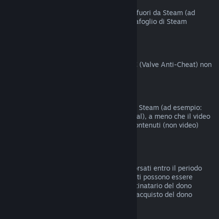
Acquisti fatti fuori da Steam
Valve non offre rimborsi per acquisti fatti fuori da Steam (ad
esempio codici prodotto o crediti del Portafoglio di Steam
acquistati da terzi).
Ban del VAC
I giochi su cui hai ricevuto un ban del VAC (Valve Anti-Cheat) non
possono essere rimborsati.
Contenuti video
I contenuti video non sono rimborsabili su Steam (ad esempio:
film, cortometraggi, serie, episodi e tutorial), a meno che il video
non sia compreso in un bundle con altri contenuti (non video)
rimborsabili.
Rimborsi di doni
I doni non riscattati possono essere rimborsati entro il periodo
standard di 14 giorni/2 ore. I doni riscattati possono essere
rimborsati alle stesse condizioni se il destinatario del dono
intraprende il rimborso. I fondi usati per l'acquisto del dono
saranno restituiti al compratore originale.