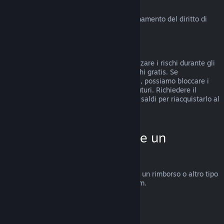
Diritto di recesso in UE
Clicca qui
per una spiegazione sul funzionamento del diritto di
recesso in UE per i clienti di Steam.
Abusi
I rimborsi sono stati concepiti per minimizzare i rischi durante gli
acquisti su Steam e non per ottenere giochi gratis. Se
riscontriamo abusi del sistema di rimborsi, possiamo bloccare i
rimborsi sul tuo account per gli acquisti futuri. Richiedere il
rimborso di un gioco acquistato prima dei saldi per riacquistarlo al
prezzo scontato non è considerato abuso.
Come fare per chiedere un
rimborso
Su
help.steampowered.com
puoi chiedere un rimborso o altro tipo
di assistenza per gli acquisti fatti su Steam.
Ultimo aggiornamento 23 aprile 2024