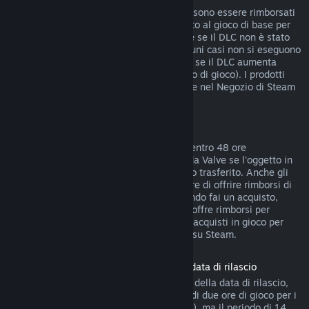
I DLC acquistati dal Negozio di Steam possono essere rimborsati
entro 14 giorni dall'acquisto, se hai giocato al gioco di base per
meno di due ore dopo l'acquisto del DLC e se il DLC non è stato
consumato, modificato o trasferito. In alcuni casi non si eseguono
rimborsi di DLC di terze parti (ad esempio se il DLC aumenta
definitivamente il livello di un personaggio di gioco). I prodotti
non rimborsabili sono indicati chiaramente nel Negozio di Steam
prima dell'acquisto.
Rimborsi di acquisti in gioco
Steam offre rimborsi di acquisti in gioco, entro 48 ore
dall'acquisto, per tutti i giochi sviluppati da Valve se l'oggetto in
gioco non è stato consumato, modificato o trasferito. Anche gli
sviluppatori di terze parti possono decidere di offrire rimborsi di
oggetti in gioco a queste condizioni. Quando fai un acquisto,
Steam ti dirà se lo sviluppatore del gioco offre rimborsi per
quell'oggetto. Tranne nei casi indicati, gli acquisti in gioco per
giochi non di Valve non sono rimborsabili su Steam.
Rimborso sui titoli acquistati prima della data di rilascio
Quando acquisti un titolo su Steam prima della data di rilascio,
verrà immediatamente applicato il limite di due ore di gioco per i
rimborsi (ad eccezione delle versioni beta), ma il periodo di 14