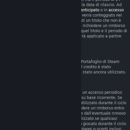
giorni per i rimborsi non inizierà prima della data di rilascio. Ad
esempio, se acquisti un gioco in
accesso anticipato
o in
accesso
con preacquisto
, qualsiasi tempo di gioco verrà conteggiato nel
limite di rimborso di due ore. Se preacquisti un titolo che non è
giocabile prima della data di rilascio, puoi richiedere un rimborso
in qualsiasi momento prima dell'uscita di quel titolo e il periodo di
rimborso standard di 14 giorni/due ore verrà applicato a partire
dalla data di rilascio del gioco.
Rimborsi sul Portafoglio di Steam
Puoi chiedere un rimborso del credito del Portafoglio di Steam
entro 14 giorni dalla data di acquisto, se il credito è stato
acquistato direttamente su Steam e non è stato ancora utilizzato.
Abbonamenti rinnovabili
Per alcuni contenuti e servizi, Steam offre un accesso periodico
(ad esempio mensile, annuale) che paghi su base ricorrente. Se
un abbonamento rinnovabile non è stato utilizzato durante il ciclo
di fatturazione corrente, è possibile richiedere un rimborso entro
48 ore dall'acquisto iniziale o entro 48 ore dall'eventuale rinnovo
automatico. Il contenuto è considerato utilizzato se qualsiasi
gioco all'interno dell'abbonamento è stato giocato durante il ciclo
di fatturazione corrente o se eventuali vantaggi o sconti inclusi