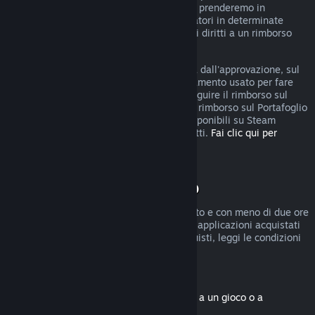
rimborso, puoi comunque fare domanda e prenderemo in
considerazione la tua richiesta. I consumatori in determinate
giurisdizioni potrebbero godere di ulteriori diritti a un rimborso
qualora il gioco sia difettoso.
Riceverai il rimborso, entro una settimana dall'approvazione, sul
Portafoglio di Steam o sul metodo di pagamento usato per fare
l'acquisto. Se Steam non è in grado di eseguire il rimborso sul
metodo di pagamento iniziale, riceverai il rimborso sul Portafoglio
di Steam. Alcuni metodi di pagamento disponibili su Steam
potrebbero non permettere i rimborsi diretti.
Fai clic qui per
vedere l'elenco completo
.
Condizioni di rimborso
I rimborsi entro due settimane dall'acquisto e con meno di due ore
di gioco sono disponibili solo per giochi e applicazioni acquistati
nel Negozio di Steam. Per altri tipi di acquisti, leggi le condizioni
seguenti.
Rimborsi di contenuti scaricabili
(contenuti del Negozio di Steam associati a un gioco o a
un'applicazione, "DLC")