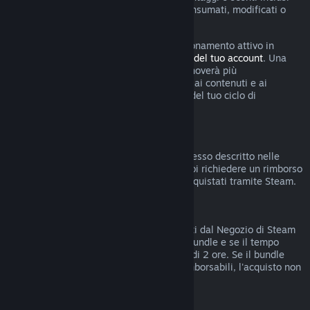
nell'abbonamento sono stati utilizzati, consumati, modificati o
trasferiti.
Tieni presente che puoi annullare un abbonamento attivo in
qualsiasi momento accedendo ai
dettagli del tuo account
. Una
volta annullato, l'abbonamento non si rinnoverà più
automaticamente ma manterrai l'accesso ai contenuti e ai
vantaggi dell'abbonamento fino alla fine del tuo ciclo di
fatturazione corrente.
Hardware di Steam
Entro i termini stabiliti e seguendo il processo descritto nelle
Condizioni di rimborso per l'hardware
, puoi richiedere un rimborso
per l'hardware e gli accessori di Steam acquistati tramite Steam.
Rimborsi di bundle
Puoi ottenere rimborsi di bundle acquistati dal Negozio di Steam
se non hai trasferito nessun articolo del bundle e se il tempo
totale di uso degli articoli inclusi è meno di 2 ore. Se il bundle
comprende oggetti in gioco o DLC non rimborsabili, l'acquisto non
potrà essere rimborsato.