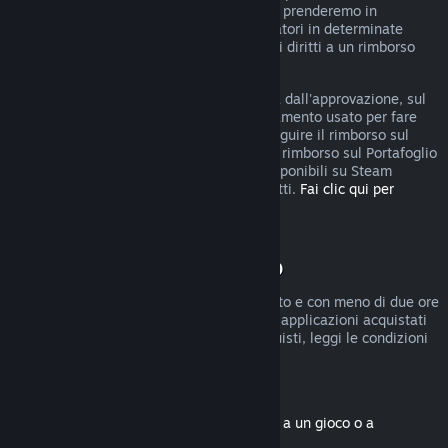
rimborso, puoi comunque fare domanda e prenderemo in
considerazione la tua richiesta. I consumatori in determinate
giurisdizioni potrebbero godere di ulteriori diritti a un rimborso
qualora il gioco sia difettoso.
Riceverai il rimborso, entro una settimana dall'approvazione, sul
Portafoglio di Steam o sul metodo di pagamento usato per fare
l'acquisto. Se Steam non è in grado di eseguire il rimborso sul
metodo di pagamento iniziale, riceverai il rimborso sul Portafoglio
di Steam. Alcuni metodi di pagamento disponibili su Steam
potrebbero non permettere i rimborsi diretti.
Fai clic qui per
vedere l'elenco completo
.
Condizioni di rimborso
I rimborsi entro due settimane dall'acquisto e con meno di due ore
di gioco sono disponibili solo per giochi e applicazioni acquistati
nel Negozio di Steam. Per altri tipi di acquisti, leggi le condizioni
seguenti.
Rimborsi di contenuti scaricabili
(contenuti del Negozio di Steam associati a un gioco o a
un'applicazione, "DLC")