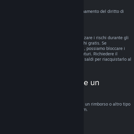
Diritto di recesso in UE
Clicca qui
per una spiegazione sul funzionamento del diritto di
recesso in UE per i clienti di Steam.
Abusi
I rimborsi sono stati concepiti per minimizzare i rischi durante gli
acquisti su Steam e non per ottenere giochi gratis. Se
riscontriamo abusi del sistema di rimborsi, possiamo bloccare i
rimborsi sul tuo account per gli acquisti futuri. Richiedere il
rimborso di un gioco acquistato prima dei saldi per riacquistarlo al
prezzo scontato non è considerato abuso.
Come fare per chiedere un
rimborso
Su
help.steampowered.com
puoi chiedere un rimborso o altro tipo
di assistenza per gli acquisti fatti su Steam.
Ultimo aggiornamento 23 aprile 2024