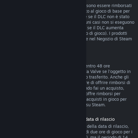
I DLC acquistati dal Negozio di Steam possono essere rimborsati
entro 14 giorni dall'acquisto, se hai giocato al gioco di base per
meno di due ore dopo l'acquisto del DLC e se il DLC non è stato
consumato, modificato o trasferito. In alcuni casi non si eseguono
rimborsi di DLC di terze parti (ad esempio se il DLC aumenta
definitivamente il livello di un personaggio di gioco). I prodotti
non rimborsabili sono indicati chiaramente nel Negozio di Steam
prima dell'acquisto.
Rimborsi di acquisti in gioco
Steam offre rimborsi di acquisti in gioco, entro 48 ore
dall'acquisto, per tutti i giochi sviluppati da Valve se l'oggetto in
gioco non è stato consumato, modificato o trasferito. Anche gli
sviluppatori di terze parti possono decidere di offrire rimborsi di
oggetti in gioco a queste condizioni. Quando fai un acquisto,
Steam ti dirà se lo sviluppatore del gioco offre rimborsi per
quell'oggetto. Tranne nei casi indicati, gli acquisti in gioco per
giochi non di Valve non sono rimborsabili su Steam.
Rimborso sui titoli acquistati prima della data di rilascio
Quando acquisti un titolo su Steam prima della data di rilascio,
verrà immediatamente applicato il limite di due ore di gioco per i
rimborsi (ad eccezione delle versioni beta), ma il periodo di 14