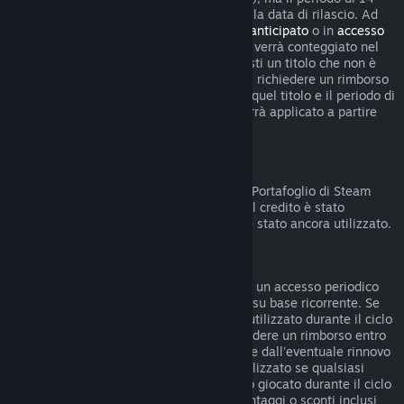
giorni per i rimborsi non inizierà prima della data di rilascio. Ad
esempio, se acquisti un gioco in
accesso anticipato
o in
accesso
con preacquisto
, qualsiasi tempo di gioco verrà conteggiato nel
limite di rimborso di due ore. Se preacquisti un titolo che non è
giocabile prima della data di rilascio, puoi richiedere un rimborso
in qualsiasi momento prima dell'uscita di quel titolo e il periodo di
rimborso standard di 14 giorni/due ore verrà applicato a partire
dalla data di rilascio del gioco.
Rimborsi sul Portafoglio di Steam
Puoi chiedere un rimborso del credito del Portafoglio di Steam
entro 14 giorni dalla data di acquisto, se il credito è stato
acquistato direttamente su Steam e non è stato ancora utilizzato.
Abbonamenti rinnovabili
Per alcuni contenuti e servizi, Steam offre un accesso periodico
(ad esempio mensile, annuale) che paghi su base ricorrente. Se
un abbonamento rinnovabile non è stato utilizzato durante il ciclo
di fatturazione corrente, è possibile richiedere un rimborso entro
48 ore dall'acquisto iniziale o entro 48 ore dall'eventuale rinnovo
automatico. Il contenuto è considerato utilizzato se qualsiasi
gioco all'interno dell'abbonamento è stato giocato durante il ciclo
di fatturazione corrente o se eventuali vantaggi o sconti inclusi