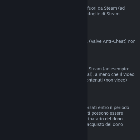
Acquisti fatti fuori da Steam
Valve non offre rimborsi per acquisti fatti fuori da Steam (ad
esempio codici prodotto o crediti del Portafoglio di Steam
acquistati da terzi).
Ban del VAC
I giochi su cui hai ricevuto un ban del VAC (Valve Anti-Cheat) non
possono essere rimborsati.
Contenuti video
I contenuti video non sono rimborsabili su Steam (ad esempio:
film, cortometraggi, serie, episodi e tutorial), a meno che il video
non sia compreso in un bundle con altri contenuti (non video)
rimborsabili.
Rimborsi di doni
I doni non riscattati possono essere rimborsati entro il periodo
standard di 14 giorni/2 ore. I doni riscattati possono essere
rimborsati alle stesse condizioni se il destinatario del dono
intraprende il rimborso. I fondi usati per l'acquisto del dono
saranno restituiti al compratore originale.