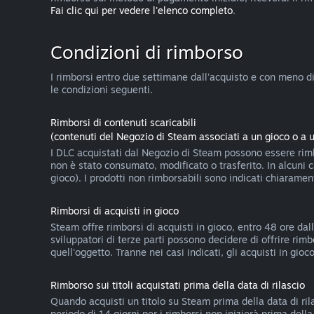
Fai clic qui per vedere l'elenco completo
.
Condizioni di rimborso
I rimborsi entro due settimane dall'acquisto e con meno di d
le condizioni seguenti.
Rimborsi di contenuti scaricabili
(contenuti del Negozio di Steam associati a un gioco o a 
I DLC acquistati dal Negozio di Steam possono essere rimbo
non è stato consumato, modificato o trasferito. In alcuni 
gioco). I prodotti non rimborsabili sono indicati chiarame
Rimborsi di acquisti in gioco
Steam offre rimborsi di acquisti in gioco, entro 48 ore dall
sviluppatori di terze parti possono decidere di offrire rim
quell'oggetto. Tranne nei casi indicati, gli acquisti in gi
Rimborso sui titoli acquistati prima della data di rilascio
Quando acquisti un titolo su Steam prima della data di rila
periodo di 14 giorni per i rimborsi non inizierà prima dell