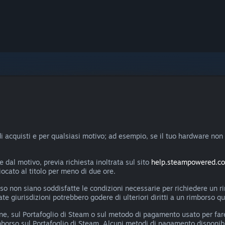
di acquisti e per qualsiasi motivo; ad esempio, se il tuo hardware non 
dal motivo, previa richiesta inoltrata sul sito
help.steampowered.c
giocato al titolo per meno di due ore.
 caso non siano soddisfatte le condizioni necessarie per richiedere 
e giurisdizioni potrebbero godere di ulteriori diritti a un rimborso qua
ne, sul Portafoglio di Steam o sul metodo di pagamento usato per fare
mborso sul Portafoglio di Steam. Alcuni metodi di pagamento disponibi