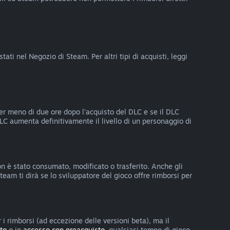
ati nel Negozio di Steam. Per altri tipi di acquisti, leggi
per meno di due ore dopo l'acquisto del DLC e se il DLC
DLC aumenta definitivamente il livello di un personaggio di
 non è stato consumato, modificato o trasferito. Anche gli
team ti dirà se lo sviluppatore del gioco offre rimborsi per
 i rimborsi (ad eccezione delle versioni beta), ma il
to
o in
accesso con preacquisto
, qualsiasi tempo di gioco