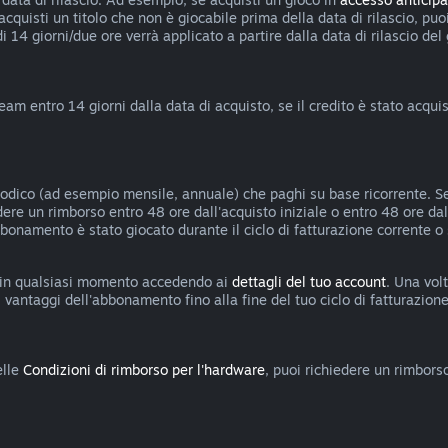
eacquisti un titolo che non è giocabile prima della data di rilascio, p
di 14 giorni/due ore verrà applicato a partire dalla data di rilascio del
team entro 14 giorni dalla data di acquisto, se il credito è stato acq
riodico (ad esempio mensile, annuale) che paghi su base ricorrente. S
iedere un rimborso entro 48 ore dall'acquisto iniziale o entro 48 ore d
abbonamento è stato giocato durante il ciclo di fatturazione corrente 
 in qualsiasi momento accedendo ai
dettagli del tuo account
. Una vol
antaggi dell'abbonamento fino alla fine del tuo ciclo di fatturazione
elle
Condizioni di rimborso per l'hardware
, puoi richiedere un rimbors