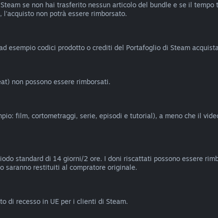
Steam se non hai trasferito nessun articolo del bundle e se il tempo tot
 l'acquisto non potrà essere rimborsato.
(ad esempio codici prodotto o crediti del Portafoglio di Steam acquistat
heat) non possono essere rimborsati.
io: film, cortometraggi, serie, episodi e tutorial), a meno che il vid
riodo standard di 14 giorni/2 ore. I doni riscattati possono essere rimb
no saranno restituiti al compratore originale.
o di recesso in UE per i clienti di Steam.