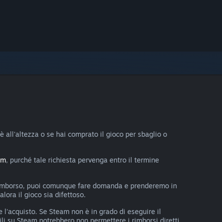
è all'altezza o se hai comprato il gioco per sbaglio o
om
, purché tale richiesta pervenga entro il termine
un rimborso, puoi comunque fare domanda e prenderemo in
lora il gioco sia difettoso.
 l'acquisto. Se Steam non è in grado di eseguire il
li su Steam potrebbero non permettere i rimborsi diretti.