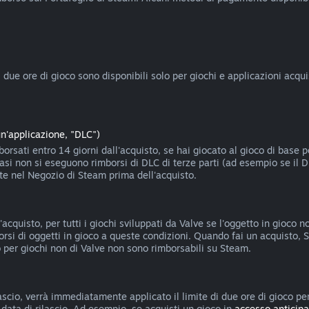
ue ore di gioco sono disponibili solo per giochi e applicazioni acquist
un'applicazione, "DLC")
rsati entro 14 giorni dall'acquisto, se hai giocato al gioco di base 
casi non si eseguono rimborsi di DLC di terze parti (ad esempio se il 
nte nel Negozio di Steam prima dell'acquisto.
'acquisto, per tutti i giochi sviluppati da Valve se l'oggetto in gioco
borsi di oggetti in gioco a queste condizioni. Quando fai un acquisto, S
oco per giochi non di Valve non sono rimborsabili su Steam.
scio, verrà immediatamente applicato il limite di due ore di gioco per
a data di rilascio. Ad esempio, se acquisti un gioco in
accesso anticipa