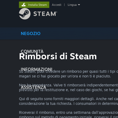
Installa Steam
Accedi
|
Lingua
NEGOZIO
COMUNITÀ
Rimborsi di Steam
INFORMAZIONI
Su Steam, puoi chiedere un rimborso per quasi tutti i tipi 
magari se ci hai giocato per un'ora e non ti è piaciuto.
Non ha importanza. Valve ti rimborserà indipendentemente 
ASSISTENZA
previsto per la restituzione e, nel caso dei giochi, se hai 
Qui di seguito sono forniti maggiori dettagli. Anche nel
considerazione la tua richiesta. I consumatori in determinat
Riceverai il rimborso, entro una settimana dall'approvazio
rimborso sul metodo di pagamento iniziale, riceverai il ri