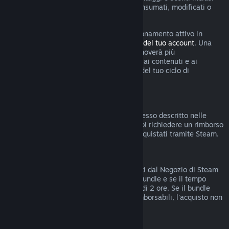
nell'abbonamento sono stati utilizzati, consumati, modificati o
trasferiti.
Tieni presente che puoi annullare un abbonamento attivo in
qualsiasi momento accedendo ai
dettagli del tuo account
. Una
volta annullato, l'abbonamento non si rinnoverà più
automaticamente ma manterrai l'accesso ai contenuti e ai
vantaggi dell'abbonamento fino alla fine del tuo ciclo di
fatturazione corrente.
Hardware di Steam
Entro i termini stabiliti e seguendo il processo descritto nelle
Condizioni di rimborso per l'hardware
, puoi richiedere un rimborso
per l'hardware e gli accessori di Steam acquistati tramite Steam.
Rimborsi di bundle
Puoi ottenere rimborsi di bundle acquistati dal Negozio di Steam
se non hai trasferito nessun articolo del bundle e se il tempo
totale di uso degli articoli inclusi è meno di 2 ore. Se il bundle
comprende oggetti in gioco o DLC non rimborsabili, l'acquisto non
potrà essere rimborsato.