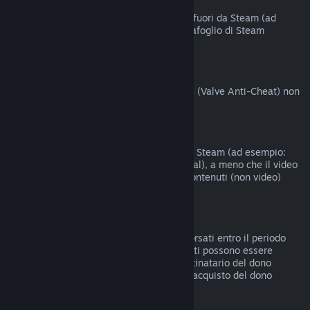
Acquisti fatti fuori da Steam
Valve non offre rimborsi per acquisti fatti fuori da Steam (ad
esempio codici prodotto o crediti del Portafoglio di Steam
acquistati da terzi).
Ban del VAC
I giochi su cui hai ricevuto un ban del VAC (Valve Anti-Cheat) non
possono essere rimborsati.
Contenuti video
I contenuti video non sono rimborsabili su Steam (ad esempio:
film, cortometraggi, serie, episodi e tutorial), a meno che il video
non sia compreso in un bundle con altri contenuti (non video)
rimborsabili.
Rimborsi di doni
I doni non riscattati possono essere rimborsati entro il periodo
standard di 14 giorni/2 ore. I doni riscattati possono essere
rimborsati alle stesse condizioni se il destinatario del dono
intraprende il rimborso. I fondi usati per l'acquisto del dono
saranno restituiti al compratore originale.