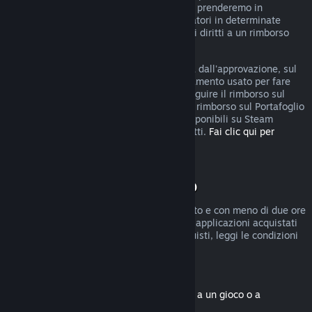
rimborso, puoi comunque fare domanda e prenderemo in
considerazione la tua richiesta. I consumatori in determinate
giurisdizioni potrebbero godere di ulteriori diritti a un rimborso
qualora il gioco sia difettoso.
Riceverai il rimborso, entro una settimana dall'approvazione, sul
Portafoglio di Steam o sul metodo di pagamento usato per fare
l'acquisto. Se Steam non è in grado di eseguire il rimborso sul
metodo di pagamento iniziale, riceverai il rimborso sul Portafoglio
di Steam. Alcuni metodi di pagamento disponibili su Steam
potrebbero non permettere i rimborsi diretti.
Fai clic qui per
vedere l'elenco completo
.
Condizioni di rimborso
I rimborsi entro due settimane dall'acquisto e con meno di due ore
di gioco sono disponibili solo per giochi e applicazioni acquistati
nel Negozio di Steam. Per altri tipi di acquisti, leggi le condizioni
seguenti.
Rimborsi di contenuti scaricabili
(contenuti del Negozio di Steam associati a un gioco o a
un'applicazione, "DLC")