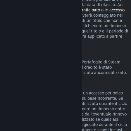
giorni per i rimborsi non inizierà prima della data di rilascio. Ad
esempio, se acquisti un gioco in
accesso anticipato
o in
accesso
con preacquisto
, qualsiasi tempo di gioco verrà conteggiato nel
limite di rimborso di due ore. Se preacquisti un titolo che non è
giocabile prima della data di rilascio, puoi richiedere un rimborso
in qualsiasi momento prima dell'uscita di quel titolo e il periodo di
rimborso standard di 14 giorni/due ore verrà applicato a partire
dalla data di rilascio del gioco.
Rimborsi sul Portafoglio di Steam
Puoi chiedere un rimborso del credito del Portafoglio di Steam
entro 14 giorni dalla data di acquisto, se il credito è stato
acquistato direttamente su Steam e non è stato ancora utilizzato.
Abbonamenti rinnovabili
Per alcuni contenuti e servizi, Steam offre un accesso periodico
(ad esempio mensile, annuale) che paghi su base ricorrente. Se
un abbonamento rinnovabile non è stato utilizzato durante il ciclo
di fatturazione corrente, è possibile richiedere un rimborso entro
48 ore dall'acquisto iniziale o entro 48 ore dall'eventuale rinnovo
automatico. Il contenuto è considerato utilizzato se qualsiasi
gioco all'interno dell'abbonamento è stato giocato durante il ciclo
di fatturazione corrente o se eventuali vantaggi o sconti inclusi