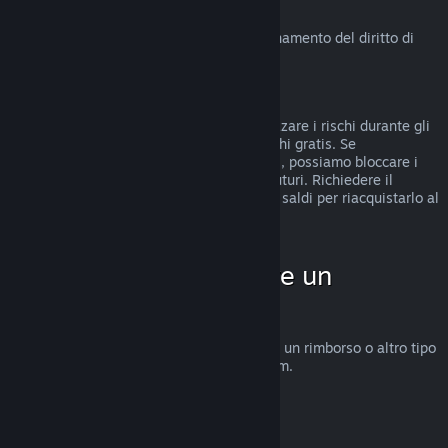
Diritto di recesso in UE
Clicca qui
per una spiegazione sul funzionamento del diritto di
recesso in UE per i clienti di Steam.
Abusi
I rimborsi sono stati concepiti per minimizzare i rischi durante gli
acquisti su Steam e non per ottenere giochi gratis. Se
riscontriamo abusi del sistema di rimborsi, possiamo bloccare i
rimborsi sul tuo account per gli acquisti futuri. Richiedere il
rimborso di un gioco acquistato prima dei saldi per riacquistarlo al
prezzo scontato non è considerato abuso.
Come fare per chiedere un
rimborso
Su
help.steampowered.com
puoi chiedere un rimborso o altro tipo
di assistenza per gli acquisti fatti su Steam.
Ultimo aggiornamento 23 aprile 2024