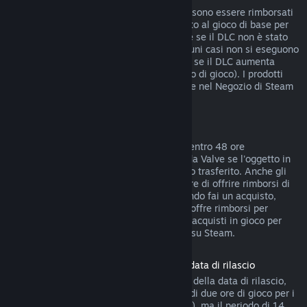
I DLC acquistati dal Negozio di Steam possono essere rimborsati
entro 14 giorni dall'acquisto, se hai giocato al gioco di base per
meno di due ore dopo l'acquisto del DLC e se il DLC non è stato
consumato, modificato o trasferito. In alcuni casi non si eseguono
rimborsi di DLC di terze parti (ad esempio se il DLC aumenta
definitivamente il livello di un personaggio di gioco). I prodotti
non rimborsabili sono indicati chiaramente nel Negozio di Steam
prima dell'acquisto.
Rimborsi di acquisti in gioco
Steam offre rimborsi di acquisti in gioco, entro 48 ore
dall'acquisto, per tutti i giochi sviluppati da Valve se l'oggetto in
gioco non è stato consumato, modificato o trasferito. Anche gli
sviluppatori di terze parti possono decidere di offrire rimborsi di
oggetti in gioco a queste condizioni. Quando fai un acquisto,
Steam ti dirà se lo sviluppatore del gioco offre rimborsi per
quell'oggetto. Tranne nei casi indicati, gli acquisti in gioco per
giochi non di Valve non sono rimborsabili su Steam.
Rimborso sui titoli acquistati prima della data di rilascio
Quando acquisti un titolo su Steam prima della data di rilascio,
verrà immediatamente applicato il limite di due ore di gioco per i
rimborsi (ad eccezione delle versioni beta), ma il periodo di 14