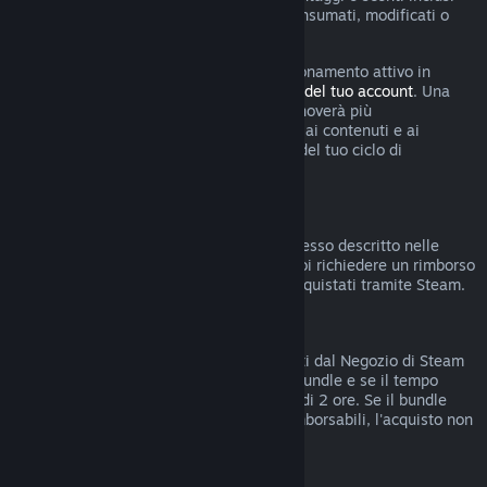
nell'abbonamento sono stati utilizzati, consumati, modificati o
trasferiti.
Tieni presente che puoi annullare un abbonamento attivo in
qualsiasi momento accedendo ai
dettagli del tuo account
. Una
volta annullato, l'abbonamento non si rinnoverà più
automaticamente ma manterrai l'accesso ai contenuti e ai
vantaggi dell'abbonamento fino alla fine del tuo ciclo di
fatturazione corrente.
Hardware di Steam
Entro i termini stabiliti e seguendo il processo descritto nelle
Condizioni di rimborso per l'hardware
, puoi richiedere un rimborso
per l'hardware e gli accessori di Steam acquistati tramite Steam.
Rimborsi di bundle
Puoi ottenere rimborsi di bundle acquistati dal Negozio di Steam
se non hai trasferito nessun articolo del bundle e se il tempo
totale di uso degli articoli inclusi è meno di 2 ore. Se il bundle
comprende oggetti in gioco o DLC non rimborsabili, l'acquisto non
potrà essere rimborsato.