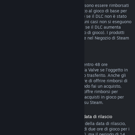
I DLC acquistati dal Negozio di Steam possono essere rimborsati
entro 14 giorni dall'acquisto, se hai giocato al gioco di base per
meno di due ore dopo l'acquisto del DLC e se il DLC non è stato
consumato, modificato o trasferito. In alcuni casi non si eseguono
rimborsi di DLC di terze parti (ad esempio se il DLC aumenta
definitivamente il livello di un personaggio di gioco). I prodotti
non rimborsabili sono indicati chiaramente nel Negozio di Steam
prima dell'acquisto.
Rimborsi di acquisti in gioco
Steam offre rimborsi di acquisti in gioco, entro 48 ore
dall'acquisto, per tutti i giochi sviluppati da Valve se l'oggetto in
gioco non è stato consumato, modificato o trasferito. Anche gli
sviluppatori di terze parti possono decidere di offrire rimborsi di
oggetti in gioco a queste condizioni. Quando fai un acquisto,
Steam ti dirà se lo sviluppatore del gioco offre rimborsi per
quell'oggetto. Tranne nei casi indicati, gli acquisti in gioco per
giochi non di Valve non sono rimborsabili su Steam.
Rimborso sui titoli acquistati prima della data di rilascio
Quando acquisti un titolo su Steam prima della data di rilascio,
verrà immediatamente applicato il limite di due ore di gioco per i
rimborsi (ad eccezione delle versioni beta), ma il periodo di 14