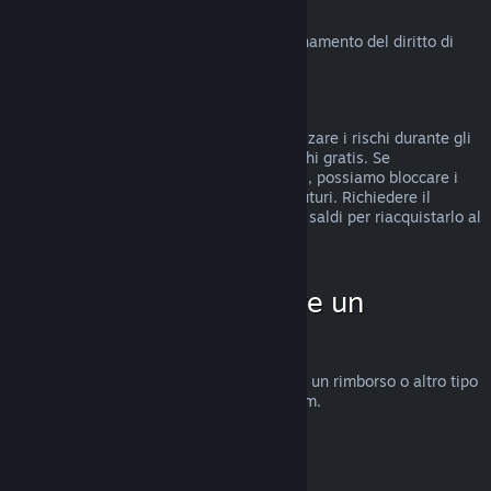
Diritto di recesso in UE
Clicca qui
per una spiegazione sul funzionamento del diritto di
recesso in UE per i clienti di Steam.
Abusi
I rimborsi sono stati concepiti per minimizzare i rischi durante gli
acquisti su Steam e non per ottenere giochi gratis. Se
riscontriamo abusi del sistema di rimborsi, possiamo bloccare i
rimborsi sul tuo account per gli acquisti futuri. Richiedere il
rimborso di un gioco acquistato prima dei saldi per riacquistarlo al
prezzo scontato non è considerato abuso.
Come fare per chiedere un
rimborso
Su
help.steampowered.com
puoi chiedere un rimborso o altro tipo
di assistenza per gli acquisti fatti su Steam.
Ultimo aggiornamento 23 aprile 2024