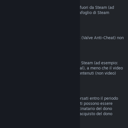
Acquisti fatti fuori da Steam
Valve non offre rimborsi per acquisti fatti fuori da Steam (ad
esempio codici prodotto o crediti del Portafoglio di Steam
acquistati da terzi).
Ban del VAC
I giochi su cui hai ricevuto un ban del VAC (Valve Anti-Cheat) non
possono essere rimborsati.
Contenuti video
I contenuti video non sono rimborsabili su Steam (ad esempio:
film, cortometraggi, serie, episodi e tutorial), a meno che il video
non sia compreso in un bundle con altri contenuti (non video)
rimborsabili.
Rimborsi di doni
I doni non riscattati possono essere rimborsati entro il periodo
standard di 14 giorni/2 ore. I doni riscattati possono essere
rimborsati alle stesse condizioni se il destinatario del dono
intraprende il rimborso. I fondi usati per l'acquisto del dono
saranno restituiti al compratore originale.