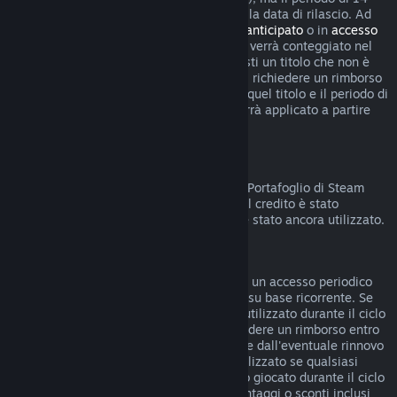
giorni per i rimborsi non inizierà prima della data di rilascio. Ad
esempio, se acquisti un gioco in
accesso anticipato
o in
accesso
con preacquisto
, qualsiasi tempo di gioco verrà conteggiato nel
limite di rimborso di due ore. Se preacquisti un titolo che non è
giocabile prima della data di rilascio, puoi richiedere un rimborso
in qualsiasi momento prima dell'uscita di quel titolo e il periodo di
rimborso standard di 14 giorni/due ore verrà applicato a partire
dalla data di rilascio del gioco.
Rimborsi sul Portafoglio di Steam
Puoi chiedere un rimborso del credito del Portafoglio di Steam
entro 14 giorni dalla data di acquisto, se il credito è stato
acquistato direttamente su Steam e non è stato ancora utilizzato.
Abbonamenti rinnovabili
Per alcuni contenuti e servizi, Steam offre un accesso periodico
(ad esempio mensile, annuale) che paghi su base ricorrente. Se
un abbonamento rinnovabile non è stato utilizzato durante il ciclo
di fatturazione corrente, è possibile richiedere un rimborso entro
48 ore dall'acquisto iniziale o entro 48 ore dall'eventuale rinnovo
automatico. Il contenuto è considerato utilizzato se qualsiasi
gioco all'interno dell'abbonamento è stato giocato durante il ciclo
di fatturazione corrente o se eventuali vantaggi o sconti inclusi