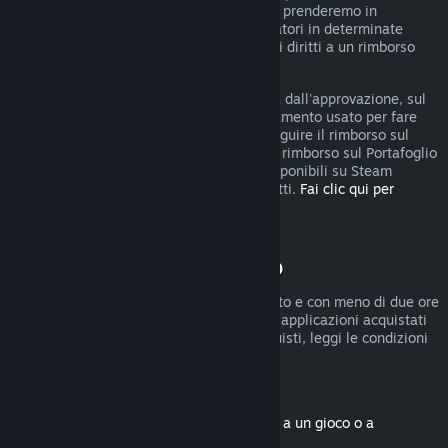
rimborso, puoi comunque fare domanda e prenderemo in
considerazione la tua richiesta. I consumatori in determinate
giurisdizioni potrebbero godere di ulteriori diritti a un rimborso
qualora il gioco sia difettoso.
Riceverai il rimborso, entro una settimana dall'approvazione, sul
Portafoglio di Steam o sul metodo di pagamento usato per fare
l'acquisto. Se Steam non è in grado di eseguire il rimborso sul
metodo di pagamento iniziale, riceverai il rimborso sul Portafoglio
di Steam. Alcuni metodi di pagamento disponibili su Steam
potrebbero non permettere i rimborsi diretti.
Fai clic qui per
vedere l'elenco completo
.
Condizioni di rimborso
I rimborsi entro due settimane dall'acquisto e con meno di due ore
di gioco sono disponibili solo per giochi e applicazioni acquistati
nel Negozio di Steam. Per altri tipi di acquisti, leggi le condizioni
seguenti.
Rimborsi di contenuti scaricabili
(contenuti del Negozio di Steam associati a un gioco o a
un'applicazione, "DLC")