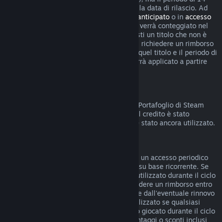
giorni per i rimborsi non inizierà prima della data di rilascio. Ad
esempio, se acquisti un gioco in
accesso anticipato
o in
accesso
con preacquisto
, qualsiasi tempo di gioco verrà conteggiato nel
limite di rimborso di due ore. Se preacquisti un titolo che non è
giocabile prima della data di rilascio, puoi richiedere un rimborso
in qualsiasi momento prima dell'uscita di quel titolo e il periodo di
rimborso standard di 14 giorni/due ore verrà applicato a partire
dalla data di rilascio del gioco.
Rimborsi sul Portafoglio di Steam
Puoi chiedere un rimborso del credito del Portafoglio di Steam
entro 14 giorni dalla data di acquisto, se il credito è stato
acquistato direttamente su Steam e non è stato ancora utilizzato.
Abbonamenti rinnovabili
Per alcuni contenuti e servizi, Steam offre un accesso periodico
(ad esempio mensile, annuale) che paghi su base ricorrente. Se
un abbonamento rinnovabile non è stato utilizzato durante il ciclo
di fatturazione corrente, è possibile richiedere un rimborso entro
48 ore dall'acquisto iniziale o entro 48 ore dall'eventuale rinnovo
automatico. Il contenuto è considerato utilizzato se qualsiasi
gioco all'interno dell'abbonamento è stato giocato durante il ciclo
di fatturazione corrente o se eventuali vantaggi o sconti inclusi