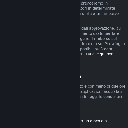
rimborso, puoi comunque fare domanda e prenderemo in
considerazione la tua richiesta. I consumatori in determinate
giurisdizioni potrebbero godere di ulteriori diritti a un rimborso
qualora il gioco sia difettoso.
Riceverai il rimborso, entro una settimana dall'approvazione, sul
Portafoglio di Steam o sul metodo di pagamento usato per fare
l'acquisto. Se Steam non è in grado di eseguire il rimborso sul
metodo di pagamento iniziale, riceverai il rimborso sul Portafoglio
di Steam. Alcuni metodi di pagamento disponibili su Steam
potrebbero non permettere i rimborsi diretti.
Fai clic qui per
vedere l'elenco completo
.
Condizioni di rimborso
I rimborsi entro due settimane dall'acquisto e con meno di due ore
di gioco sono disponibili solo per giochi e applicazioni acquistati
nel Negozio di Steam. Per altri tipi di acquisti, leggi le condizioni
seguenti.
Rimborsi di contenuti scaricabili
(contenuti del Negozio di Steam associati a un gioco o a
un'applicazione, "DLC")