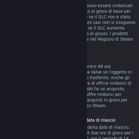
I DLC acquistati dal Negozio di Steam possono essere rimborsati
entro 14 giorni dall'acquisto, se hai giocato al gioco di base per
meno di due ore dopo l'acquisto del DLC e se il DLC non è stato
consumato, modificato o trasferito. In alcuni casi non si eseguono
rimborsi di DLC di terze parti (ad esempio se il DLC aumenta
definitivamente il livello di un personaggio di gioco). I prodotti
non rimborsabili sono indicati chiaramente nel Negozio di Steam
prima dell'acquisto.
Rimborsi di acquisti in gioco
Steam offre rimborsi di acquisti in gioco, entro 48 ore
dall'acquisto, per tutti i giochi sviluppati da Valve se l'oggetto in
gioco non è stato consumato, modificato o trasferito. Anche gli
sviluppatori di terze parti possono decidere di offrire rimborsi di
oggetti in gioco a queste condizioni. Quando fai un acquisto,
Steam ti dirà se lo sviluppatore del gioco offre rimborsi per
quell'oggetto. Tranne nei casi indicati, gli acquisti in gioco per
giochi non di Valve non sono rimborsabili su Steam.
Rimborso sui titoli acquistati prima della data di rilascio
Quando acquisti un titolo su Steam prima della data di rilascio,
verrà immediatamente applicato il limite di due ore di gioco per i
rimborsi (ad eccezione delle versioni beta), ma il periodo di 14