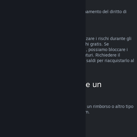
Diritto di recesso in UE
Clicca qui
per una spiegazione sul funzionamento del diritto di
recesso in UE per i clienti di Steam.
Abusi
I rimborsi sono stati concepiti per minimizzare i rischi durante gli
acquisti su Steam e non per ottenere giochi gratis. Se
riscontriamo abusi del sistema di rimborsi, possiamo bloccare i
rimborsi sul tuo account per gli acquisti futuri. Richiedere il
rimborso di un gioco acquistato prima dei saldi per riacquistarlo al
prezzo scontato non è considerato abuso.
Come fare per chiedere un
rimborso
Su
help.steampowered.com
puoi chiedere un rimborso o altro tipo
di assistenza per gli acquisti fatti su Steam.
Ultimo aggiornamento 23 aprile 2024