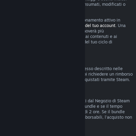
nell'abbonamento sono stati utilizzati, consumati, modificati o
trasferiti.
Tieni presente che puoi annullare un abbonamento attivo in
qualsiasi momento accedendo ai
dettagli del tuo account
. Una
volta annullato, l'abbonamento non si rinnoverà più
automaticamente ma manterrai l'accesso ai contenuti e ai
vantaggi dell'abbonamento fino alla fine del tuo ciclo di
fatturazione corrente.
Hardware di Steam
Entro i termini stabiliti e seguendo il processo descritto nelle
Condizioni di rimborso per l'hardware
, puoi richiedere un rimborso
per l'hardware e gli accessori di Steam acquistati tramite Steam.
Rimborsi di bundle
Puoi ottenere rimborsi di bundle acquistati dal Negozio di Steam
se non hai trasferito nessun articolo del bundle e se il tempo
totale di uso degli articoli inclusi è meno di 2 ore. Se il bundle
comprende oggetti in gioco o DLC non rimborsabili, l'acquisto non
potrà essere rimborsato.