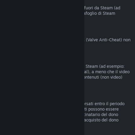
Acquisti fatti fuori da Steam
Valve non offre rimborsi per acquisti fatti fuori da Steam (ad
esempio codici prodotto o crediti del Portafoglio di Steam
acquistati da terzi).
Ban del VAC
I giochi su cui hai ricevuto un ban del VAC (Valve Anti-Cheat) non
possono essere rimborsati.
Contenuti video
I contenuti video non sono rimborsabili su Steam (ad esempio:
film, cortometraggi, serie, episodi e tutorial), a meno che il video
non sia compreso in un bundle con altri contenuti (non video)
rimborsabili.
Rimborsi di doni
I doni non riscattati possono essere rimborsati entro il periodo
standard di 14 giorni/2 ore. I doni riscattati possono essere
rimborsati alle stesse condizioni se il destinatario del dono
intraprende il rimborso. I fondi usati per l'acquisto del dono
saranno restituiti al compratore originale.