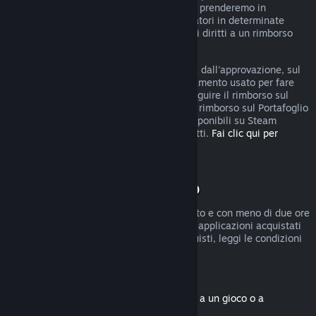
rimborso, puoi comunque fare domanda e prenderemo in
considerazione la tua richiesta. I consumatori in determinate
giurisdizioni potrebbero godere di ulteriori diritti a un rimborso
qualora il gioco sia difettoso.
Riceverai il rimborso, entro una settimana dall'approvazione, sul
Portafoglio di Steam o sul metodo di pagamento usato per fare
l'acquisto. Se Steam non è in grado di eseguire il rimborso sul
metodo di pagamento iniziale, riceverai il rimborso sul Portafoglio
di Steam. Alcuni metodi di pagamento disponibili su Steam
potrebbero non permettere i rimborsi diretti.
Fai clic qui per
vedere l'elenco completo
.
Condizioni di rimborso
I rimborsi entro due settimane dall'acquisto e con meno di due ore
di gioco sono disponibili solo per giochi e applicazioni acquistati
nel Negozio di Steam. Per altri tipi di acquisti, leggi le condizioni
seguenti.
Rimborsi di contenuti scaricabili
(contenuti del Negozio di Steam associati a un gioco o a
un'applicazione, "DLC")