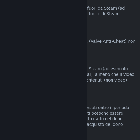
Acquisti fatti fuori da Steam
Valve non offre rimborsi per acquisti fatti fuori da Steam (ad
esempio codici prodotto o crediti del Portafoglio di Steam
acquistati da terzi).
Ban del VAC
I giochi su cui hai ricevuto un ban del VAC (Valve Anti-Cheat) non
possono essere rimborsati.
Contenuti video
I contenuti video non sono rimborsabili su Steam (ad esempio:
film, cortometraggi, serie, episodi e tutorial), a meno che il video
non sia compreso in un bundle con altri contenuti (non video)
rimborsabili.
Rimborsi di doni
I doni non riscattati possono essere rimborsati entro il periodo
standard di 14 giorni/2 ore. I doni riscattati possono essere
rimborsati alle stesse condizioni se il destinatario del dono
intraprende il rimborso. I fondi usati per l'acquisto del dono
saranno restituiti al compratore originale.