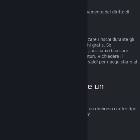
Diritto di recesso in UE
Clicca qui
per una spiegazione sul funzionamento del diritto di
recesso in UE per i clienti di Steam.
Abusi
I rimborsi sono stati concepiti per minimizzare i rischi durante gli
acquisti su Steam e non per ottenere giochi gratis. Se
riscontriamo abusi del sistema di rimborsi, possiamo bloccare i
rimborsi sul tuo account per gli acquisti futuri. Richiedere il
rimborso di un gioco acquistato prima dei saldi per riacquistarlo al
prezzo scontato non è considerato abuso.
Come fare per chiedere un
rimborso
Su
help.steampowered.com
puoi chiedere un rimborso o altro tipo
di assistenza per gli acquisti fatti su Steam.
Ultimo aggiornamento 23 aprile 2024