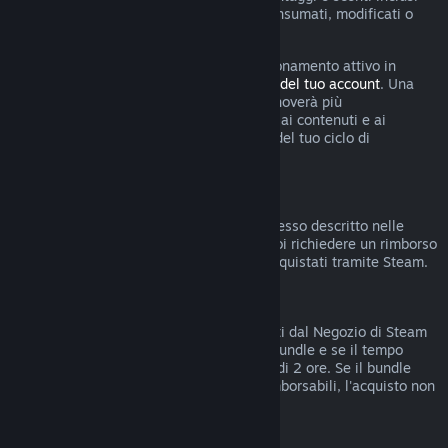
nell'abbonamento sono stati utilizzati, consumati, modificati o
trasferiti.
Tieni presente che puoi annullare un abbonamento attivo in
qualsiasi momento accedendo ai
dettagli del tuo account
. Una
volta annullato, l'abbonamento non si rinnoverà più
automaticamente ma manterrai l'accesso ai contenuti e ai
vantaggi dell'abbonamento fino alla fine del tuo ciclo di
fatturazione corrente.
Hardware di Steam
Entro i termini stabiliti e seguendo il processo descritto nelle
Condizioni di rimborso per l'hardware
, puoi richiedere un rimborso
per l'hardware e gli accessori di Steam acquistati tramite Steam.
Rimborsi di bundle
Puoi ottenere rimborsi di bundle acquistati dal Negozio di Steam
se non hai trasferito nessun articolo del bundle e se il tempo
totale di uso degli articoli inclusi è meno di 2 ore. Se il bundle
comprende oggetti in gioco o DLC non rimborsabili, l'acquisto non
potrà essere rimborsato.