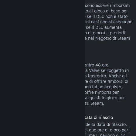
I DLC acquistati dal Negozio di Steam possono essere rimborsati
entro 14 giorni dall'acquisto, se hai giocato al gioco di base per
meno di due ore dopo l'acquisto del DLC e se il DLC non è stato
consumato, modificato o trasferito. In alcuni casi non si eseguono
rimborsi di DLC di terze parti (ad esempio se il DLC aumenta
definitivamente il livello di un personaggio di gioco). I prodotti
non rimborsabili sono indicati chiaramente nel Negozio di Steam
prima dell'acquisto.
Rimborsi di acquisti in gioco
Steam offre rimborsi di acquisti in gioco, entro 48 ore
dall'acquisto, per tutti i giochi sviluppati da Valve se l'oggetto in
gioco non è stato consumato, modificato o trasferito. Anche gli
sviluppatori di terze parti possono decidere di offrire rimborsi di
oggetti in gioco a queste condizioni. Quando fai un acquisto,
Steam ti dirà se lo sviluppatore del gioco offre rimborsi per
quell'oggetto. Tranne nei casi indicati, gli acquisti in gioco per
giochi non di Valve non sono rimborsabili su Steam.
Rimborso sui titoli acquistati prima della data di rilascio
Quando acquisti un titolo su Steam prima della data di rilascio,
verrà immediatamente applicato il limite di due ore di gioco per i
rimborsi (ad eccezione delle versioni beta), ma il periodo di 14