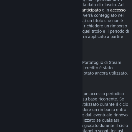
giorni per i rimborsi non inizierà prima della data di rilascio. Ad
esempio, se acquisti un gioco in
accesso anticipato
o in
accesso
con preacquisto
, qualsiasi tempo di gioco verrà conteggiato nel
limite di rimborso di due ore. Se preacquisti un titolo che non è
giocabile prima della data di rilascio, puoi richiedere un rimborso
in qualsiasi momento prima dell'uscita di quel titolo e il periodo di
rimborso standard di 14 giorni/due ore verrà applicato a partire
dalla data di rilascio del gioco.
Rimborsi sul Portafoglio di Steam
Puoi chiedere un rimborso del credito del Portafoglio di Steam
entro 14 giorni dalla data di acquisto, se il credito è stato
acquistato direttamente su Steam e non è stato ancora utilizzato.
Abbonamenti rinnovabili
Per alcuni contenuti e servizi, Steam offre un accesso periodico
(ad esempio mensile, annuale) che paghi su base ricorrente. Se
un abbonamento rinnovabile non è stato utilizzato durante il ciclo
di fatturazione corrente, è possibile richiedere un rimborso entro
48 ore dall'acquisto iniziale o entro 48 ore dall'eventuale rinnovo
automatico. Il contenuto è considerato utilizzato se qualsiasi
gioco all'interno dell'abbonamento è stato giocato durante il ciclo
di fatturazione corrente o se eventuali vantaggi o sconti inclusi