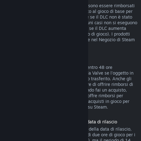
I DLC acquistati dal Negozio di Steam possono essere rimborsati
entro 14 giorni dall'acquisto, se hai giocato al gioco di base per
meno di due ore dopo l'acquisto del DLC e se il DLC non è stato
consumato, modificato o trasferito. In alcuni casi non si eseguono
rimborsi di DLC di terze parti (ad esempio se il DLC aumenta
definitivamente il livello di un personaggio di gioco). I prodotti
non rimborsabili sono indicati chiaramente nel Negozio di Steam
prima dell'acquisto.
Rimborsi di acquisti in gioco
Steam offre rimborsi di acquisti in gioco, entro 48 ore
dall'acquisto, per tutti i giochi sviluppati da Valve se l'oggetto in
gioco non è stato consumato, modificato o trasferito. Anche gli
sviluppatori di terze parti possono decidere di offrire rimborsi di
oggetti in gioco a queste condizioni. Quando fai un acquisto,
Steam ti dirà se lo sviluppatore del gioco offre rimborsi per
quell'oggetto. Tranne nei casi indicati, gli acquisti in gioco per
giochi non di Valve non sono rimborsabili su Steam.
Rimborso sui titoli acquistati prima della data di rilascio
Quando acquisti un titolo su Steam prima della data di rilascio,
verrà immediatamente applicato il limite di due ore di gioco per i
rimborsi (ad eccezione delle versioni beta), ma il periodo di 14