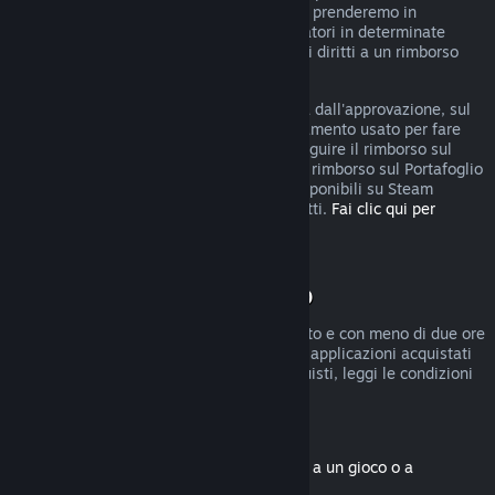
rimborso, puoi comunque fare domanda e prenderemo in
considerazione la tua richiesta. I consumatori in determinate
giurisdizioni potrebbero godere di ulteriori diritti a un rimborso
qualora il gioco sia difettoso.
Riceverai il rimborso, entro una settimana dall'approvazione, sul
Portafoglio di Steam o sul metodo di pagamento usato per fare
l'acquisto. Se Steam non è in grado di eseguire il rimborso sul
metodo di pagamento iniziale, riceverai il rimborso sul Portafoglio
di Steam. Alcuni metodi di pagamento disponibili su Steam
potrebbero non permettere i rimborsi diretti.
Fai clic qui per
vedere l'elenco completo
.
Condizioni di rimborso
I rimborsi entro due settimane dall'acquisto e con meno di due ore
di gioco sono disponibili solo per giochi e applicazioni acquistati
nel Negozio di Steam. Per altri tipi di acquisti, leggi le condizioni
seguenti.
Rimborsi di contenuti scaricabili
(contenuti del Negozio di Steam associati a un gioco o a
un'applicazione, "DLC")