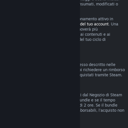
nell'abbonamento sono stati utilizzati, consumati, modificati o
trasferiti.
Tieni presente che puoi annullare un abbonamento attivo in
qualsiasi momento accedendo ai
dettagli del tuo account
. Una
volta annullato, l'abbonamento non si rinnoverà più
automaticamente ma manterrai l'accesso ai contenuti e ai
vantaggi dell'abbonamento fino alla fine del tuo ciclo di
fatturazione corrente.
Hardware di Steam
Entro i termini stabiliti e seguendo il processo descritto nelle
Condizioni di rimborso per l'hardware
, puoi richiedere un rimborso
per l'hardware e gli accessori di Steam acquistati tramite Steam.
Rimborsi di bundle
Puoi ottenere rimborsi di bundle acquistati dal Negozio di Steam
se non hai trasferito nessun articolo del bundle e se il tempo
totale di uso degli articoli inclusi è meno di 2 ore. Se il bundle
comprende oggetti in gioco o DLC non rimborsabili, l'acquisto non
potrà essere rimborsato.