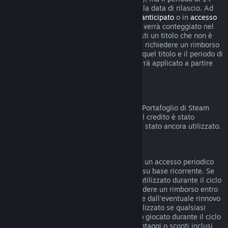
giorni per i rimborsi non inizierà prima della data di rilascio. Ad
esempio, se acquisti un gioco in
accesso anticipato
o in
accesso
con preacquisto
, qualsiasi tempo di gioco verrà conteggiato nel
limite di rimborso di due ore. Se preacquisti un titolo che non è
giocabile prima della data di rilascio, puoi richiedere un rimborso
in qualsiasi momento prima dell'uscita di quel titolo e il periodo di
rimborso standard di 14 giorni/due ore verrà applicato a partire
dalla data di rilascio del gioco.
Rimborsi sul Portafoglio di Steam
Puoi chiedere un rimborso del credito del Portafoglio di Steam
entro 14 giorni dalla data di acquisto, se il credito è stato
acquistato direttamente su Steam e non è stato ancora utilizzato.
Abbonamenti rinnovabili
Per alcuni contenuti e servizi, Steam offre un accesso periodico
(ad esempio mensile, annuale) che paghi su base ricorrente. Se
un abbonamento rinnovabile non è stato utilizzato durante il ciclo
di fatturazione corrente, è possibile richiedere un rimborso entro
48 ore dall'acquisto iniziale o entro 48 ore dall'eventuale rinnovo
automatico. Il contenuto è considerato utilizzato se qualsiasi
gioco all'interno dell'abbonamento è stato giocato durante il ciclo
di fatturazione corrente o se eventuali vantaggi o sconti inclusi