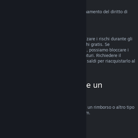
Diritto di recesso in UE
Clicca qui
per una spiegazione sul funzionamento del diritto di
recesso in UE per i clienti di Steam.
Abusi
I rimborsi sono stati concepiti per minimizzare i rischi durante gli
acquisti su Steam e non per ottenere giochi gratis. Se
riscontriamo abusi del sistema di rimborsi, possiamo bloccare i
rimborsi sul tuo account per gli acquisti futuri. Richiedere il
rimborso di un gioco acquistato prima dei saldi per riacquistarlo al
prezzo scontato non è considerato abuso.
Come fare per chiedere un
rimborso
Su
help.steampowered.com
puoi chiedere un rimborso o altro tipo
di assistenza per gli acquisti fatti su Steam.
Ultimo aggiornamento 23 aprile 2024