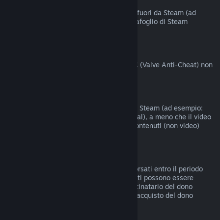
Acquisti fatti fuori da Steam
Valve non offre rimborsi per acquisti fatti fuori da Steam (ad
esempio codici prodotto o crediti del Portafoglio di Steam
acquistati da terzi).
Ban del VAC
I giochi su cui hai ricevuto un ban del VAC (Valve Anti-Cheat) non
possono essere rimborsati.
Contenuti video
I contenuti video non sono rimborsabili su Steam (ad esempio:
film, cortometraggi, serie, episodi e tutorial), a meno che il video
non sia compreso in un bundle con altri contenuti (non video)
rimborsabili.
Rimborsi di doni
I doni non riscattati possono essere rimborsati entro il periodo
standard di 14 giorni/2 ore. I doni riscattati possono essere
rimborsati alle stesse condizioni se il destinatario del dono
intraprende il rimborso. I fondi usati per l'acquisto del dono
saranno restituiti al compratore originale.