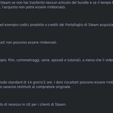
Steam se non hai trasferito nessun articolo del bundle e se il tempo tot
 l'acquisto non potrà essere rimborsato.
(ad esempio codici prodotto o crediti del Portafoglio di Steam acquistat
heat) non possono essere rimborsati.
io: film, cortometraggi, serie, episodi e tutorial), a meno che il vid
riodo standard di 14 giorni/2 ore. I doni riscattati possono essere rimb
no saranno restituiti al compratore originale.
o di recesso in UE per i clienti di Steam.