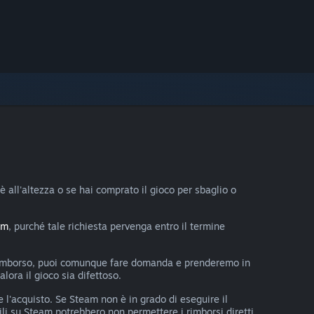
è all'altezza o se hai comprato il gioco per sbaglio o
om
, purché tale richiesta pervenga entro il termine
un rimborso, puoi comunque fare domanda e prenderemo in
lora il gioco sia difettoso.
 l'acquisto. Se Steam non è in grado di eseguire il
li su Steam potrebbero non permettere i rimborsi diretti.