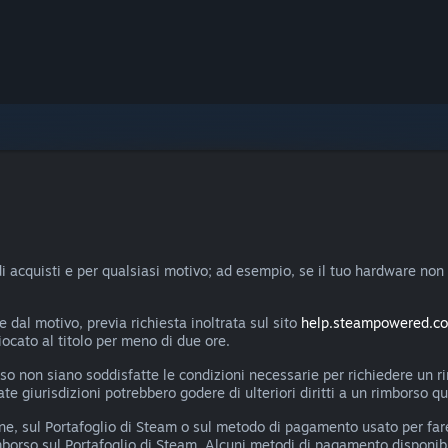
di acquisti e per qualsiasi motivo; ad esempio, se il tuo hardware non 
dal motivo, previa richiesta inoltrata sul sito
help.steampowered.c
giocato al titolo per meno di due ore.
 caso non siano soddisfatte le condizioni necessarie per richiedere 
e giurisdizioni potrebbero godere di ulteriori diritti a un rimborso qua
ne, sul Portafoglio di Steam o sul metodo di pagamento usato per fare
mborso sul Portafoglio di Steam. Alcuni metodi di pagamento disponibi