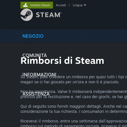
Installa Steam
Accedi
|
Lingua
NEGOZIO
COMUNITÀ
Rimborsi di Steam
INFORMAZIONI
Su Steam, puoi chiedere un rimborso per quasi tutti i tipi 
magari se ci hai giocato per un'ora e non ti è piaciuto.
Non ha importanza. Valve ti rimborserà indipendentemente 
ASSISTENZA
previsto per la restituzione e, nel caso dei giochi, se hai 
Qui di seguito sono forniti maggiori dettagli. Anche nel
considerazione la tua richiesta. I consumatori in determinat
Riceverai il rimborso, entro una settimana dall'approvazio
rimborso sul metodo di pagamento iniziale, riceverai il ri