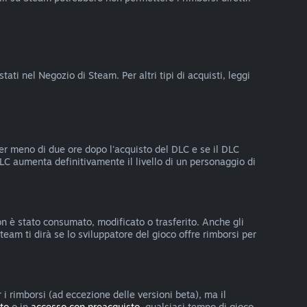
ati nel Negozio di Steam. Per altri tipi di acquisti, leggi
per meno di due ore dopo l'acquisto del DLC e se il DLC
DLC aumenta definitivamente il livello di un personaggio di
 non è stato consumato, modificato o trasferito. Anche gli
team ti dirà se lo sviluppatore del gioco offre rimborsi per
 i rimborsi (ad eccezione delle versioni beta), ma il
to
o in
accesso con preacquisto
, qualsiasi tempo di gioco