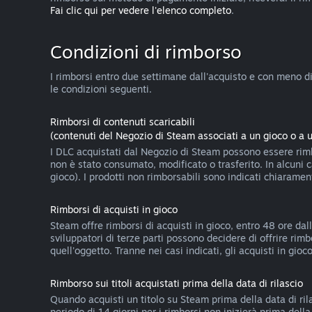
Fai clic qui per vedere l'elenco completo
.
Condizioni di rimborso
I rimborsi entro due settimane dall'acquisto e con meno di d
le condizioni seguenti.
Rimborsi di contenuti scaricabili
(contenuti del Negozio di Steam associati a un gioco o a 
I DLC acquistati dal Negozio di Steam possono essere rimbo
non è stato consumato, modificato o trasferito. In alcuni 
gioco). I prodotti non rimborsabili sono indicati chiarame
Rimborsi di acquisti in gioco
Steam offre rimborsi di acquisti in gioco, entro 48 ore dall
sviluppatori di terze parti possono decidere di offrire rim
quell'oggetto. Tranne nei casi indicati, gli acquisti in gi
Rimborso sui titoli acquistati prima della data di rilascio
Quando acquisti un titolo su Steam prima della data di rila
periodo di 14 giorni per i rimborsi non inizierà prima dell