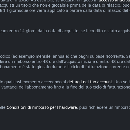
eacquisti un titolo che non è giocabile prima della data di rilascio, p
di 14 giorni/due ore verrà applicato a partire dalla data di rilascio del
team entro 14 giorni dalla data di acquisto, se il credito è stato acq
riodico (ad esempio mensile, annuale) che paghi su base ricorrente. S
iedere un rimborso entro 48 ore dall'acquisto iniziale o entro 48 ore d
abbonamento è stato giocato durante il ciclo di fatturazione corrente 
 in qualsiasi momento accedendo ai
dettagli del tuo account
. Una vol
antaggi dell'abbonamento fino alla fine del tuo ciclo di fatturazione
elle
Condizioni di rimborso per l'hardware
, puoi richiedere un rimbors