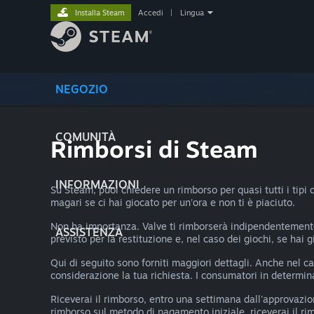
Installa Steam
Accedi
|
Lingua
NEGOZIO
COMUNITÀ
Rimborsi di Steam
INFORMAZIONI
Su Steam, puoi chiedere un rimborso per quasi tutti i tipi 
magari se ci hai giocato per un'ora e non ti è piaciuto.
Non ha importanza. Valve ti rimborserà indipendentemente 
ASSISTENZA
previsto per la restituzione e, nel caso dei giochi, se hai 
Qui di seguito sono forniti maggiori dettagli. Anche nel
considerazione la tua richiesta. I consumatori in determinat
Riceverai il rimborso, entro una settimana dall'approvazio
rimborso sul metodo di pagamento iniziale, riceverai il ri