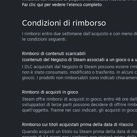
Fai clic qui per vedere l'elenco completo
.
Condizioni di rimborso
I rimborsi entro due settimane dall'acquisto e con meno di d
le condizioni seguenti.
Rimborsi di contenuti scaricabili
(contenuti del Negozio di Steam associati a un gioco o a 
I DLC acquistati dal Negozio di Steam possono essere rimbo
non è stato consumato, modificato o trasferito. In alcuni 
gioco). I prodotti non rimborsabili sono indicati chiarame
Rimborsi di acquisti in gioco
Steam offre rimborsi di acquisti in gioco, entro 48 ore dall
sviluppatori di terze parti possono decidere di offrire rim
quell'oggetto. Tranne nei casi indicati, gli acquisti in gi
Rimborso sui titoli acquistati prima della data di rilascio
Quando acquisti un titolo su Steam prima della data di rila
periodo di 14 giorni per i rimborsi non inizierà prima dell