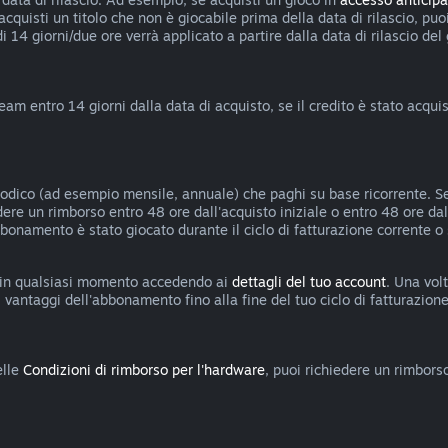
eacquisti un titolo che non è giocabile prima della data di rilascio, p
di 14 giorni/due ore verrà applicato a partire dalla data di rilascio del
team entro 14 giorni dalla data di acquisto, se il credito è stato acq
riodico (ad esempio mensile, annuale) che paghi su base ricorrente. S
iedere un rimborso entro 48 ore dall'acquisto iniziale o entro 48 ore d
abbonamento è stato giocato durante il ciclo di fatturazione corrente 
 in qualsiasi momento accedendo ai
dettagli del tuo account
. Una vol
antaggi dell'abbonamento fino alla fine del tuo ciclo di fatturazione
elle
Condizioni di rimborso per l'hardware
, puoi richiedere un rimbors