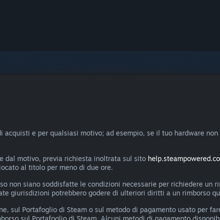
di acquisti e per qualsiasi motivo; ad esempio, se il tuo hardware non 
dal motivo, previa richiesta inoltrata sul sito
help.steampowered.c
giocato al titolo per meno di due ore.
 caso non siano soddisfatte le condizioni necessarie per richiedere 
e giurisdizioni potrebbero godere di ulteriori diritti a un rimborso qua
ne, sul Portafoglio di Steam o sul metodo di pagamento usato per fare
mborso sul Portafoglio di Steam. Alcuni metodi di pagamento disponibi