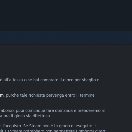
è all'altezza o se hai comprato il gioco per sbaglio o
om
, purché tale richiesta pervenga entro il termine
un rimborso, puoi comunque fare domanda e prenderemo in
lora il gioco sia difettoso.
 l'acquisto. Se Steam non è in grado di eseguire il
li su Steam potrebbero non permettere i rimborsi diretti.