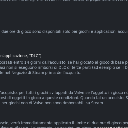
ue ore di gioco sono disponibili solo per giochi e applicazioni acquist
un'applicazione, "DLC")
rsati entro 14 giorni dall'acquisto, se hai giocato al gioco di base 
casi non si eseguono rimborsi di DLC di terze parti (ad esempio se il 
nte nel Negozio di Steam prima dell'acquisto.
'acquisto, per tutti i giochi sviluppati da Valve se l'oggetto in gioco
borsi di oggetti in gioco a queste condizioni. Quando fai un acquisto, S
oco per giochi non di Valve non sono rimborsabili su Steam.
scio, verrà immediatamente applicato il limite di due ore di gioco per
a data di rilascio. Ad esempio, se acquisti un gioco in
accesso anticipa