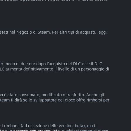
ati nel Negozio di Steam. Per altri tipi di acquisti, leggi
per meno di due ore dopo l'acquisto del DLC e se il DLC
DLC aumenta definitivamente il livello di un personaggio di
 non è stato consumato, modificato o trasferito. Anche gli
team ti dirà se lo sviluppatore del gioco offre rimborsi per
 i rimborsi (ad eccezione delle versioni beta), ma il
to
o in
accesso con preacquisto
, qualsiasi tempo di gioco