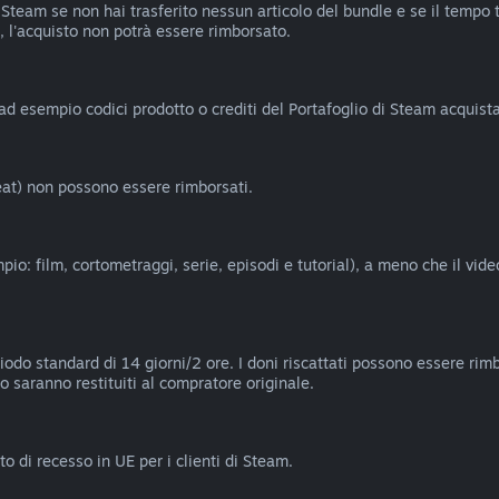
Steam se non hai trasferito nessun articolo del bundle e se il tempo tot
 l'acquisto non potrà essere rimborsato.
(ad esempio codici prodotto o crediti del Portafoglio di Steam acquistat
heat) non possono essere rimborsati.
io: film, cortometraggi, serie, episodi e tutorial), a meno che il vid
riodo standard di 14 giorni/2 ore. I doni riscattati possono essere rimb
no saranno restituiti al compratore originale.
o di recesso in UE per i clienti di Steam.