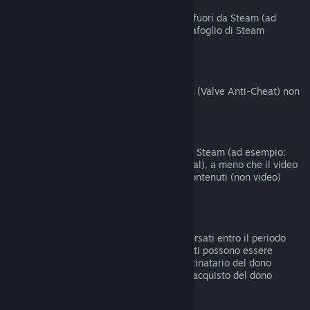
Acquisti fatti fuori da Steam
Valve non offre rimborsi per acquisti fatti fuori da Steam (ad
esempio codici prodotto o crediti del Portafoglio di Steam
acquistati da terzi).
Ban del VAC
I giochi su cui hai ricevuto un ban del VAC (Valve Anti-Cheat) non
possono essere rimborsati.
Contenuti video
I contenuti video non sono rimborsabili su Steam (ad esempio:
film, cortometraggi, serie, episodi e tutorial), a meno che il video
non sia compreso in un bundle con altri contenuti (non video)
rimborsabili.
Rimborsi di doni
I doni non riscattati possono essere rimborsati entro il periodo
standard di 14 giorni/2 ore. I doni riscattati possono essere
rimborsati alle stesse condizioni se il destinatario del dono
intraprende il rimborso. I fondi usati per l'acquisto del dono
saranno restituiti al compratore originale.