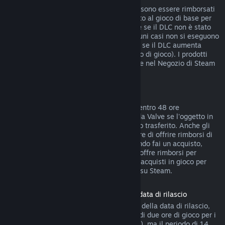
I DLC acquistati dal Negozio di Steam possono essere rimborsati
entro 14 giorni dall'acquisto, se hai giocato al gioco di base per
meno di due ore dopo l'acquisto del DLC e se il DLC non è stato
consumato, modificato o trasferito. In alcuni casi non si eseguono
rimborsi di DLC di terze parti (ad esempio se il DLC aumenta
definitivamente il livello di un personaggio di gioco). I prodotti
non rimborsabili sono indicati chiaramente nel Negozio di Steam
prima dell'acquisto.
Rimborsi di acquisti in gioco
Steam offre rimborsi di acquisti in gioco, entro 48 ore
dall'acquisto, per tutti i giochi sviluppati da Valve se l'oggetto in
gioco non è stato consumato, modificato o trasferito. Anche gli
sviluppatori di terze parti possono decidere di offrire rimborsi di
oggetti in gioco a queste condizioni. Quando fai un acquisto,
Steam ti dirà se lo sviluppatore del gioco offre rimborsi per
quell'oggetto. Tranne nei casi indicati, gli acquisti in gioco per
giochi non di Valve non sono rimborsabili su Steam.
Rimborso sui titoli acquistati prima della data di rilascio
Quando acquisti un titolo su Steam prima della data di rilascio,
verrà immediatamente applicato il limite di due ore di gioco per i
rimborsi (ad eccezione delle versioni beta), ma il periodo di 14