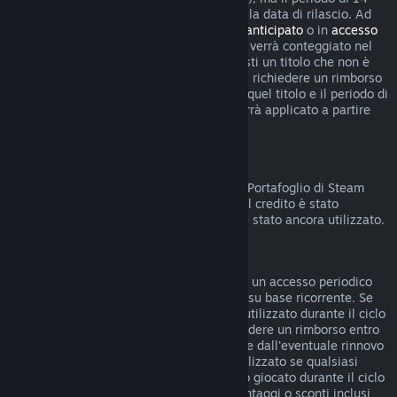
giorni per i rimborsi non inizierà prima della data di rilascio. Ad
esempio, se acquisti un gioco in
accesso anticipato
o in
accesso
con preacquisto
, qualsiasi tempo di gioco verrà conteggiato nel
limite di rimborso di due ore. Se preacquisti un titolo che non è
giocabile prima della data di rilascio, puoi richiedere un rimborso
in qualsiasi momento prima dell'uscita di quel titolo e il periodo di
rimborso standard di 14 giorni/due ore verrà applicato a partire
dalla data di rilascio del gioco.
Rimborsi sul Portafoglio di Steam
Puoi chiedere un rimborso del credito del Portafoglio di Steam
entro 14 giorni dalla data di acquisto, se il credito è stato
acquistato direttamente su Steam e non è stato ancora utilizzato.
Abbonamenti rinnovabili
Per alcuni contenuti e servizi, Steam offre un accesso periodico
(ad esempio mensile, annuale) che paghi su base ricorrente. Se
un abbonamento rinnovabile non è stato utilizzato durante il ciclo
di fatturazione corrente, è possibile richiedere un rimborso entro
48 ore dall'acquisto iniziale o entro 48 ore dall'eventuale rinnovo
automatico. Il contenuto è considerato utilizzato se qualsiasi
gioco all'interno dell'abbonamento è stato giocato durante il ciclo
di fatturazione corrente o se eventuali vantaggi o sconti inclusi