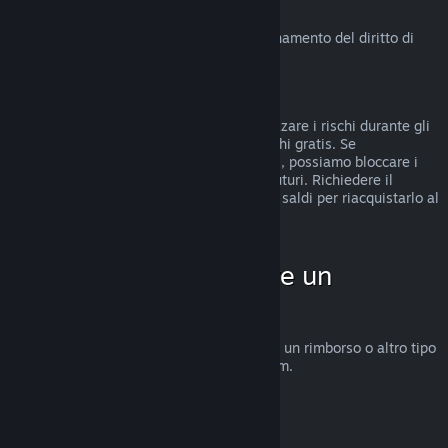
Diritto di recesso in UE
Clicca qui
per una spiegazione sul funzionamento del diritto di
recesso in UE per i clienti di Steam.
Abusi
I rimborsi sono stati concepiti per minimizzare i rischi durante gli
acquisti su Steam e non per ottenere giochi gratis. Se
riscontriamo abusi del sistema di rimborsi, possiamo bloccare i
rimborsi sul tuo account per gli acquisti futuri. Richiedere il
rimborso di un gioco acquistato prima dei saldi per riacquistarlo al
prezzo scontato non è considerato abuso.
Come fare per chiedere un
rimborso
Su
help.steampowered.com
puoi chiedere un rimborso o altro tipo
di assistenza per gli acquisti fatti su Steam.
Ultimo aggiornamento 23 aprile 2024