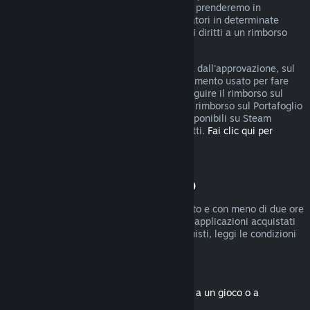
rimborso, puoi comunque fare domanda e prenderemo in
considerazione la tua richiesta. I consumatori in determinate
giurisdizioni potrebbero godere di ulteriori diritti a un rimborso
qualora il gioco sia difettoso.
Riceverai il rimborso, entro una settimana dall'approvazione, sul
Portafoglio di Steam o sul metodo di pagamento usato per fare
l'acquisto. Se Steam non è in grado di eseguire il rimborso sul
metodo di pagamento iniziale, riceverai il rimborso sul Portafoglio
di Steam. Alcuni metodi di pagamento disponibili su Steam
potrebbero non permettere i rimborsi diretti.
Fai clic qui per
vedere l'elenco completo
.
Condizioni di rimborso
I rimborsi entro due settimane dall'acquisto e con meno di due ore
di gioco sono disponibili solo per giochi e applicazioni acquistati
nel Negozio di Steam. Per altri tipi di acquisti, leggi le condizioni
seguenti.
Rimborsi di contenuti scaricabili
(contenuti del Negozio di Steam associati a un gioco o a
un'applicazione, "DLC")