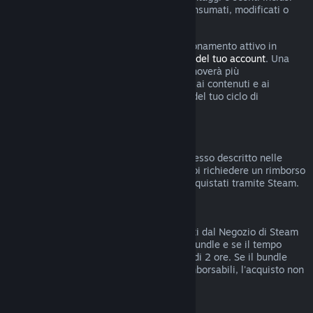
nell'abbonamento sono stati utilizzati, consumati, modificati o
trasferiti.
Tieni presente che puoi annullare un abbonamento attivo in
qualsiasi momento accedendo ai
dettagli del tuo account
. Una
volta annullato, l'abbonamento non si rinnoverà più
automaticamente ma manterrai l'accesso ai contenuti e ai
vantaggi dell'abbonamento fino alla fine del tuo ciclo di
fatturazione corrente.
Hardware di Steam
Entro i termini stabiliti e seguendo il processo descritto nelle
Condizioni di rimborso per l'hardware
, puoi richiedere un rimborso
per l'hardware e gli accessori di Steam acquistati tramite Steam.
Rimborsi di bundle
Puoi ottenere rimborsi di bundle acquistati dal Negozio di Steam
se non hai trasferito nessun articolo del bundle e se il tempo
totale di uso degli articoli inclusi è meno di 2 ore. Se il bundle
comprende oggetti in gioco o DLC non rimborsabili, l'acquisto non
potrà essere rimborsato.