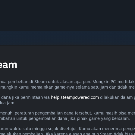
team
ua pembelian di Steam untuk alasan apa pun. Mungkin PC-mu tidak
u mungkin kamu memainkan game-nya selama satu jam dan tidak me
dana jika permintaan via
help.steampowered.com
dilakukan dalam 
dua jam.
memenuhi peraturan pengembalian dana tersebut, kamu masih bisa m
ambahan untuk pengembalian dana jika pihak game yang bersalah.
un waktu satu minggu sejak disetujui. Kamu akan menerima penge
melakukan pembelian. Jika karena alasan apa pun Steam tidak bis