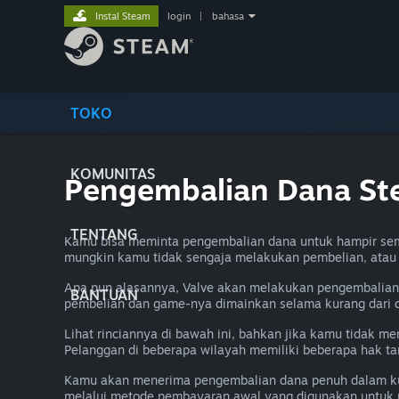
Instal Steam
login
|
bahasa
TOKO
KOMUNITAS
Pengembalian Dana S
TENTANG
Kamu bisa meminta pengembalian dana untuk hampir sem
mungkin kamu tidak sengaja melakukan pembelian, ata
Apa pun alasannya, Valve akan melakukan pengembalian 
BANTUAN
pembelian dan game-nya dimainkan selama kurang dari 
Lihat rinciannya di bawah ini, bahkan jika kamu tidak 
Pelanggan di beberapa wilayah memiliki beberapa hak t
Kamu akan menerima pengembalian dana penuh dalam kur
melalui metode pembayaran awal yang digunakan untuk 