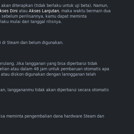
kan diterapkan (tidak berlaku untuk uji beta). Namun,
kses Dini
atau
Akses Lanjutan
, maka waktu bermain dua
n sebelum perilisannya, kamu dapat meminta
ku mulai dari tanggal rilisnya.
i di Steam dan belum digunakan.
rulang. Jika langganan yang bisa diperbarui tidak
lian atau dalam 48 jam untuk pembaruan otomatis apa
 atau diskon digunakan dengan lanngganan telah
lkan, langgananmu tidak akan diperbarui secara otomatis
isa meminta pengembalian dana hardware Steam dan