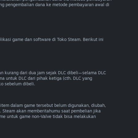
ung pengembalian dana ke metode pembayaran awal di
kasi game dan software di Toko Steam. Berikut ini
an kurang dari dua jam sejak DLC dibeli—selama DLC
na untuk DLC dari pihak ketiga (cth. DLC yang
ko sebelum dibeli.
item dalam game tersebut belum digunakan, diubah,
e. Steam akan memberitahumu saat pembelian jika
e untuk game non-Valve tidak bisa melakukan