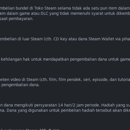
elian bundel di Toko Steam selama tidak ada satu pun item dalam 
k item dalam game atau DLC yang tidak memenuhi syarat untuk dik
 saat pembayaran.
belian di luar Steam (cth. CD Key atau dana Steam Wallet via piha
u kehilangan hak untuk mendapatkan pengembalian dana untuk game
 video di Steam (cth. film, film pendek, seri, episode, dan tutorial
n pengembalian dana.
an dana mengikuti persyaratan 14 hari/2 jam periode. Hadiah yang 
na. Dana yang digunakan untuk pembelian hadiah tersebut akan dik