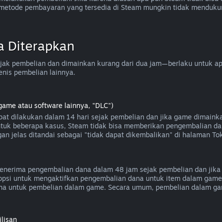
a metode pembayaran yang tersedia di Steam mungkin tidak menduk
a Diterapkan
ak pembelian dan dimainkan kurang dari dua jam—berlaku untuk apli
enis pembelian lainnya.
game atau software lainnya, "DLC")
at dilakukan dalam 14 hari sejak pembelian dan jika game dimaink
 untuk beberapa kasus, Steam tidak bisa memberikan pengembalian da
an jelas ditandai sebagai "tidak dapat dikembalikan" di halaman To
nerima pengembalian dana dalam 48 jam sejak pembelian dan jika 
i opsi untuk mengaktifkan pengembalian dana untuk item dalam gam
a untuk pembelian dalam game. Secara umum, pembelian dalam gam
lisan