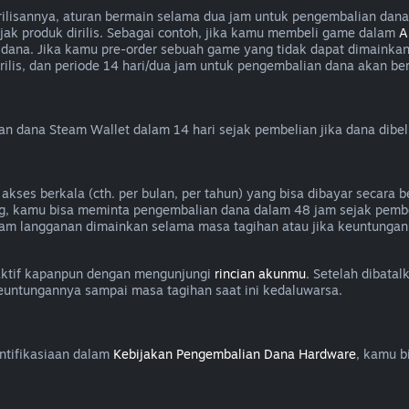
isannya, aturan bermain selama dua jam untuk pengembalian dana a
jak produk dirilis. Sebagai contoh, jika kamu membeli game dalam
A
dana. Jika kamu pre-order sebuah game yang tidak dapat dimainka
lis, dan periode 14 hari/dua jam untuk pengembalian dana akan berla
dana Steam Wallet dalam 14 hari sejak pembelian jika dana dibel
es berkala (cth. per bulan, per tahun) yang bisa dibayar secara be
g, kamu bisa meminta pengembalian dana dalam 48 jam sejak pembe
am langganan dimainkan selama masa tagihan atau jika keuntungan
aktif kapanpun dengan mengunjungi
rincian akunmu
. Setelah dibata
keuntungannya sampai masa tagihan saat ini kedaluwarsa.
ntifikasiaan dalam
Kebijakan Pengembalian Dana Hardware
, kamu b