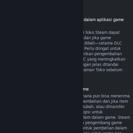
Pengembalian dana DLC
(konten Toko Steam yang bisa digunakan dalam aplikasi game
atau software lainnya, "DLC")
Pengembalian dana dari pembelian DLC di toko Steam dapat
dilakukan dalam 14 hari sejak pembelian dan jika game
dimainkan kurang dari dua jam sejak DLC dibeli—selama DLC
belum digunakan, diubah, atau ditransfer. Perlu diingat untuk
beberapa kasus, Steam tidak bisa memberikan pengembalian
dana untuk DLC dari pihak ketiga (cth. DLC yang meningkatkan
level karakter). Pengecualian ini akan dengan jelas ditandai
sebagai "tidak dapat dikembalikan" di halaman Toko sebelum
dibeli.
Pengembalian Dana Pembelian Dalam Game
Pembelian dalam game dari game Valve mana pun bisa menerima
pengembalian dana dalam 48 jam sejak pembelian dan jika item
dalam game tersebut belum digunakan, diubah, atau ditransfer.
Pengembang pihak ketiga akan memiliki opsi untuk
mengaktifkan pengembalian dana untuk item dalam game. Steam
akan memberitahumu saat pembelian jika pengembang game
menonaktifkan opsi pengembalian dana untuk pembelian dalam