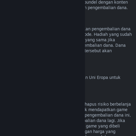
kecuali video tersebut terdapat di dalam bundel dengan konten
lainnya (bukan video) yang bisa dilakukan pengembalian dana.
Pengembalian Dana Hadiah
Hadiah yang tidak ditukarkan bisa diberikan pengembalian dana
mengikuti persyaratan 14 hari/2 jam periode. Hadiah yang sudah
ditukar bisa dikembalikan dengan aturan yang sama jika
penerima hadiah yang menginisiasi pengembalian dana. Dana
yang digunakan untuk pembelian hadiah tersebut akan
dikembalikan ke pembeli asal.
Hak Penarikan Uni Eropa
Untuk penjelasan cara kerja hak penarikan Uni Eropa untuk
pelanggan Steam,
klik di sini
.
Penyalahgunaan
Pengembalian Dana didesain untuk menghapus risiko berbelanja
game di Steam—bukan sebagai cara untuk mendapatkan game
gratis. Jika kamu menyalahgunakan fitur pengembalian dana ini,
kamu tidak akan bisa menerima pengembalian dana lagi. Jika
kamu meminta pengembalian dana untuk game yang dibeli
sebelum diskon lalu membelinya lagi dengan harga yang