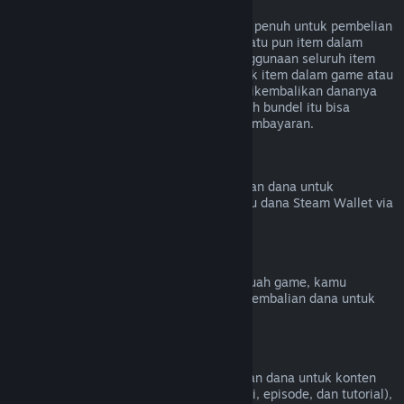
Pengembalian Dana untuk Bundel
Kamu bisa menerima pengembalian dana penuh untuk pembelian
bundel di Toko Steam selama tidak ada satu pun item dalam
bundel ditransfer dan jika kombinasi penggunaan seluruh item
kurang dari dua jam. Jika bundel termasuk item dalam game atau
DLC yang tidak memenuhi syarat untuk dikembalikan dananya
maka Steam akan memberitahumu apakah bundel itu bisa
dikembalikan dananya atau tidak saat pembayaran.
Pembelian di Luar Steam
Valve tidak bisa memberikan pengembalian dana untuk
pembelian di luar Steam (cth. CD Key atau dana Steam Wallet via
pihak ketiga).
Ban VAC
Jika kamu pernah di-ban oleh VAC di sebuah game, kamu
kehilangan hak untuk mendapatkan pengembalian dana untuk
game tersebut.
Konten Video
Kami tidak bisa memberikan pengembalian dana untuk konten
video di Steam (cth. film, film pendek, seri, episode, dan tutorial),