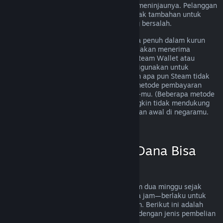
mengirimkan permintaan dan kami akan meninjaunya. Pelanggan
di beberapa wilayah memiliki beberapa hak tambahan untuk
pengembalian dana jika pihak game yang bersalah.
Kamu akan menerima pengembalian dana penuh dalam kurun
waktu satu minggu sejak disetujui. Kamu akan menerima
pengembalian dana dalam bentuk dana Steam Wallet atau
melalui metode pembayaran awal yang digunakan untuk
melakukan pembelian. Jika karena alasan apa pun Steam tidak
bisa melakukan pengembalian dana via metode pembayaran
awal, dana akan dikirim ke Steam Wallet-mu. (Beberapa metode
pembayaran yang tersedia di Steam mungkin tidak mendukung
pengembalian dana ke metode pembayaran awal di negaramu.
Klik di sini untuk melihat daftar lengkap
.)
Kapan Pengembalian Dana Bisa
Diterapkan
Pengembalian dana bisa diterapkan dalam dua minggu sejak
pembelian dan dimainkan kurang dari dua jam—berlaku untuk
aplikasi game dan software di Toko Steam. Berikut ini adalah
ringkasan cara kerja pengembalian dana dengan jenis pembelian
lainnya.