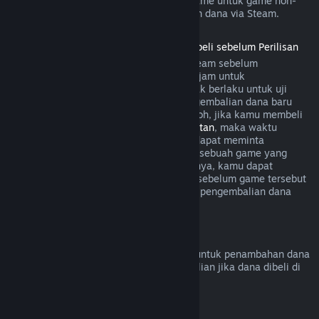
game. Secara umum, pembelian dalam game untuk game non-
Valve tidak bisa melakukan pengembalian dana via Steam.
Pengembalian Dana untuk Game yang Dibeli sebelum Perilisan
Ketika kamu membeli sebuah game di Steam sebelum
perilisannya, aturan bermain selama dua jam untuk
pengembalian dana akan diterapkan (tidak berlaku untuk uji
beta). Namun, periode 14 hari untuk pengembalian dana baru
dimulai sejak produk dirilis. Sebagai contoh, jika kamu membeli
game dalam
Akses Dini
atau
Akses Lanjutan
, maka waktu
bermain dua jam akan diterapkan untuk dapat meminta
pengembalian dana. Jika kamu pre-order sebuah game yang
tidak dapat dimainkan sebelum perilisannya, kamu dapat
meminta pengembalian dana kapan saja sebelum game tersebut
dirilis, dan periode 14 hari/dua jam untuk pengembalian dana
akan berlaku mulai dari tanggal rilisnya.
Pengembalian Dana Steam Wallet
Kamu bisa meminta pengembalian dana untuk penambahan dana
Steam Wallet dalam 14 hari sejak pembelian jika dana dibeli di
Steam dan belum digunakan.
Langganan yang Dapat Diperbarui