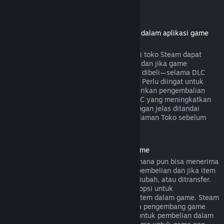
Pengembalian dana DLC
(konten Toko Steam yang bisa digunakan dalam aplikasi game
atau software lainnya, "DLC")
Pengembalian dana dari pembelian DLC di toko Steam dapat
dilakukan dalam 14 hari sejak pembelian dan jika game
dimainkan kurang dari dua jam sejak DLC dibeli—selama DLC
belum digunakan, diubah, atau ditransfer. Perlu diingat untuk
beberapa kasus, Steam tidak bisa memberikan pengembalian
dana untuk DLC dari pihak ketiga (cth. DLC yang meningkatkan
level karakter). Pengecualian ini akan dengan jelas ditandai
sebagai "tidak dapat dikembalikan" di halaman Toko sebelum
dibeli.
Pengembalian Dana Pembelian Dalam Game
Pembelian dalam game dari game Valve mana pun bisa menerima
pengembalian dana dalam 48 jam sejak pembelian dan jika item
dalam game tersebut belum digunakan, diubah, atau ditransfer.
Pengembang pihak ketiga akan memiliki opsi untuk
mengaktifkan pengembalian dana untuk item dalam game. Steam
akan memberitahumu saat pembelian jika pengembang game
menonaktifkan opsi pengembalian dana untuk pembelian dalam