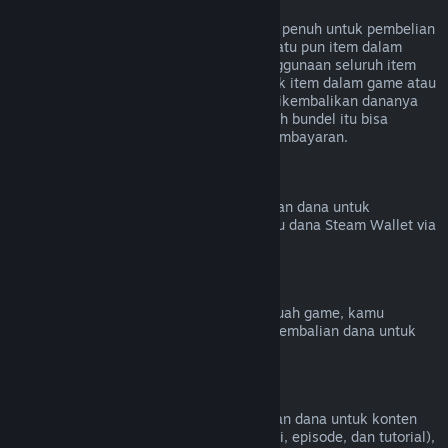
Pengembalian Dana untuk Bundel
Kamu bisa menerima pengembalian dana penuh untuk pembelian
bundel di Toko Steam selama tidak ada satu pun item dalam
bundel ditransfer dan jika kombinasi penggunaan seluruh item
kurang dari dua jam. Jika bundel termasuk item dalam game atau
DLC yang tidak memenuhi syarat untuk dikembalikan dananya
maka Steam akan memberitahumu apakah bundel itu bisa
dikembalikan dananya atau tidak saat pembayaran.
Pembelian di Luar Steam
Valve tidak bisa memberikan pengembalian dana untuk
pembelian di luar Steam (cth. CD Key atau dana Steam Wallet via
pihak ketiga).
Ban VAC
Jika kamu pernah di-ban oleh VAC di sebuah game, kamu
kehilangan hak untuk mendapatkan pengembalian dana untuk
game tersebut.
Konten Video
Kami tidak bisa memberikan pengembalian dana untuk konten
video di Steam (cth. film, film pendek, seri, episode, dan tutorial),