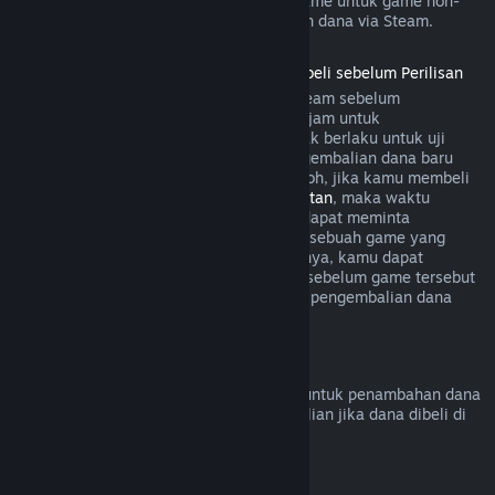
game. Secara umum, pembelian dalam game untuk game non-
Valve tidak bisa melakukan pengembalian dana via Steam.
Pengembalian Dana untuk Game yang Dibeli sebelum Perilisan
Ketika kamu membeli sebuah game di Steam sebelum
perilisannya, aturan bermain selama dua jam untuk
pengembalian dana akan diterapkan (tidak berlaku untuk uji
beta). Namun, periode 14 hari untuk pengembalian dana baru
dimulai sejak produk dirilis. Sebagai contoh, jika kamu membeli
game dalam
Akses Dini
atau
Akses Lanjutan
, maka waktu
bermain dua jam akan diterapkan untuk dapat meminta
pengembalian dana. Jika kamu pre-order sebuah game yang
tidak dapat dimainkan sebelum perilisannya, kamu dapat
meminta pengembalian dana kapan saja sebelum game tersebut
dirilis, dan periode 14 hari/dua jam untuk pengembalian dana
akan berlaku mulai dari tanggal rilisnya.
Pengembalian Dana Steam Wallet
Kamu bisa meminta pengembalian dana untuk penambahan dana
Steam Wallet dalam 14 hari sejak pembelian jika dana dibeli di
Steam dan belum digunakan.
Langganan yang Dapat Diperbarui