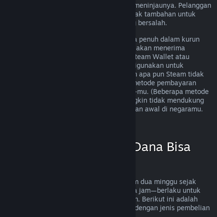
mengirimkan permintaan dan kami akan meninjaunya. Pelanggan
di beberapa wilayah memiliki beberapa hak tambahan untuk
pengembalian dana jika pihak game yang bersalah.
Kamu akan menerima pengembalian dana penuh dalam kurun
waktu satu minggu sejak disetujui. Kamu akan menerima
pengembalian dana dalam bentuk dana Steam Wallet atau
melalui metode pembayaran awal yang digunakan untuk
melakukan pembelian. Jika karena alasan apa pun Steam tidak
bisa melakukan pengembalian dana via metode pembayaran
awal, dana akan dikirim ke Steam Wallet-mu. (Beberapa metode
pembayaran yang tersedia di Steam mungkin tidak mendukung
pengembalian dana ke metode pembayaran awal di negaramu.
Klik di sini untuk melihat daftar lengkap
.)
Kapan Pengembalian Dana Bisa
Diterapkan
Pengembalian dana bisa diterapkan dalam dua minggu sejak
pembelian dan dimainkan kurang dari dua jam—berlaku untuk
aplikasi game dan software di Toko Steam. Berikut ini adalah
ringkasan cara kerja pengembalian dana dengan jenis pembelian
lainnya.