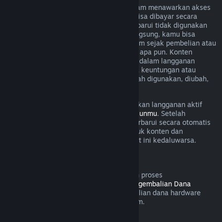
Untuk beberapa konten dan layanan, Steam menawarkan akses
berkala (cth. per bulan, per tahun) yang bisa dibayar secara
berulang. Jika langganan yang bisa diperbarui tidak digunakan
selama masa tagihan yang sedang berlangsung, kamu bisa
meminta pengembalian dana dalam 48 jam sejak pembelian atau
dalam 48 jam untuk pembaruan otomatis apa pun. Konten
dianggap digunakan jika game mana pun dalam langganan
dimainkan selama masa tagihan atau jika keuntungan atau
diskon digunakan dengan lanngganan telah digunakan, diubah,
atau ditransfer.
Perlu diingat bahwa kamu bisa membatalkan langganan aktif
kapanpun dengan mengunjungi
rincian akunmu
. Setelah
dibatalkan, langgananmu tidak akan diperbarui secara otomatis
lagi, tapi kamu masih memiliki akses untuk konten dan
keuntungannya sampai masa tagihan saat ini kedaluwarsa.
Steam Hardware
Dalam jangka waktu yang ditetapkan dan proses
pengidentifikasiaan dalam
Kebijakan Pengembalian Dana
Hardware
, kamu bisa meminta pengembalian dana hardware
Steam dan aksesoris yang dibeli via Steam.