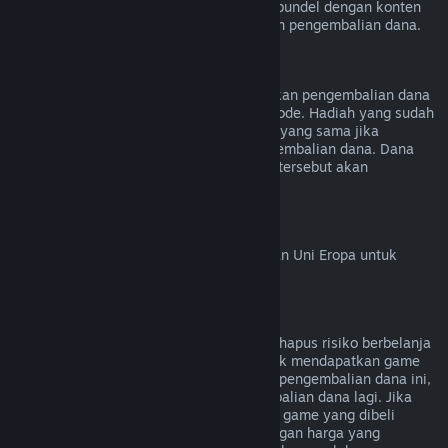
kecuali video tersebut terdapat di dalam bundel dengan konten
lainnya (bukan video) yang bisa dilakukan pengembalian dana.
Pengembalian Dana Hadiah
Hadiah yang tidak ditukarkan bisa diberikan pengembalian dana
mengikuti persyaratan 14 hari/2 jam periode. Hadiah yang sudah
ditukar bisa dikembalikan dengan aturan yang sama jika
penerima hadiah yang menginisiasi pengembalian dana. Dana
yang digunakan untuk pembelian hadiah tersebut akan
dikembalikan ke pembeli asal.
Hak Penarikan Uni Eropa
Untuk penjelasan cara kerja hak penarikan Uni Eropa untuk
pelanggan Steam,
klik di sini
.
Penyalahgunaan
Pengembalian Dana didesain untuk menghapus risiko berbelanja
game di Steam—bukan sebagai cara untuk mendapatkan game
gratis. Jika kamu menyalahgunakan fitur pengembalian dana ini,
kamu tidak akan bisa menerima pengembalian dana lagi. Jika
kamu meminta pengembalian dana untuk game yang dibeli
sebelum diskon lalu membelinya lagi dengan harga yang