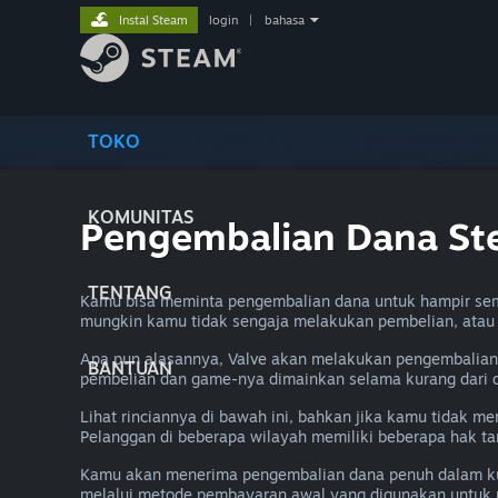
Instal Steam
login
|
bahasa
TOKO
KOMUNITAS
Pengembalian Dana S
TENTANG
Kamu bisa meminta pengembalian dana untuk hampir sem
mungkin kamu tidak sengaja melakukan pembelian, ata
Apa pun alasannya, Valve akan melakukan pengembalian 
BANTUAN
pembelian dan game-nya dimainkan selama kurang dari 
Lihat rinciannya di bawah ini, bahkan jika kamu tidak 
Pelanggan di beberapa wilayah memiliki beberapa hak t
Kamu akan menerima pengembalian dana penuh dalam kur
melalui metode pembayaran awal yang digunakan untuk 