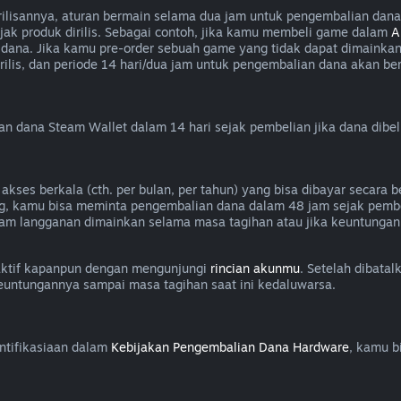
isannya, aturan bermain selama dua jam untuk pengembalian dana a
jak produk dirilis. Sebagai contoh, jika kamu membeli game dalam
A
dana. Jika kamu pre-order sebuah game yang tidak dapat dimainka
lis, dan periode 14 hari/dua jam untuk pengembalian dana akan berla
dana Steam Wallet dalam 14 hari sejak pembelian jika dana dibel
es berkala (cth. per bulan, per tahun) yang bisa dibayar secara be
g, kamu bisa meminta pengembalian dana dalam 48 jam sejak pembe
am langganan dimainkan selama masa tagihan atau jika keuntungan
aktif kapanpun dengan mengunjungi
rincian akunmu
. Setelah dibata
keuntungannya sampai masa tagihan saat ini kedaluwarsa.
ntifikasiaan dalam
Kebijakan Pengembalian Dana Hardware
, kamu b