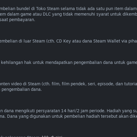
elian bundel di Toko Steam selama tidak ada satu pun item dalam 
k item dalam game atau DLC yang tidak memenuhi syarat untuk dik
 saat pembayaran.
belian di luar Steam (cth. CD Key atau dana Steam Wallet via piha
u kehilangan hak untuk mendapatkan pengembalian dana untuk game
 video di Steam (cth. film, film pendek, seri, episode, dan tutorial
n pengembalian dana.
an dana mengikuti persyaratan 14 hari/2 jam periode. Hadiah yang 
na. Dana yang digunakan untuk pembelian hadiah tersebut akan dik