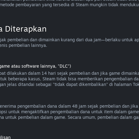
a metode pembayaran yang tersedia di Steam mungkin tidak menduk
a Diterapkan
ak pembelian dan dimainkan kurang dari dua jam—berlaku untuk apli
enis pembelian lainnya.
game atau software lainnya, "DLC")
at dilakukan dalam 14 hari sejak pembelian dan jika game dimaink
 untuk beberapa kasus, Steam tidak bisa memberikan pengembalian da
an jelas ditandai sebagai "tidak dapat dikembalikan" di halaman To
nerima pengembalian dana dalam 48 jam sejak pembelian dan jika 
i opsi untuk mengaktifkan pengembalian dana untuk item dalam gam
a untuk pembelian dalam game. Secara umum, pembelian dalam gam
lisan