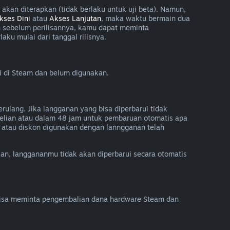
kan diterapkan (tidak berlaku untuk uji beta). Namun,
kses Dini
atau
Akses Lanjutan
, maka waktu bermain dua
n sebelum perilisannya, kamu dapat meminta
ku mulai dari tanggal rilisnya.
i di Steam dan belum digunakan.
rulang. Jika langganan yang bisa diperbarui tidak
lian atau dalam 48 jam untuk pembaruan otomatis apa
 atau diskon digunakan dengan lanngganan telah
lkan, langgananmu tidak akan diperbarui secara otomatis
isa meminta pengembalian dana hardware Steam dan