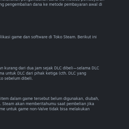
ung pengembalian dana ke metode pembayaran awal di
kasi game dan software di Toko Steam. Berikut ini
an kurang dari dua jam sejak DLC dibeli—selama DLC
na untuk DLC dari pihak ketiga (cth. DLC yang
ko sebelum dibeli.
item dalam game tersebut belum digunakan, diubah,
e. Steam akan memberitahumu saat pembelian jika
e untuk game non-Valve tidak bisa melakukan