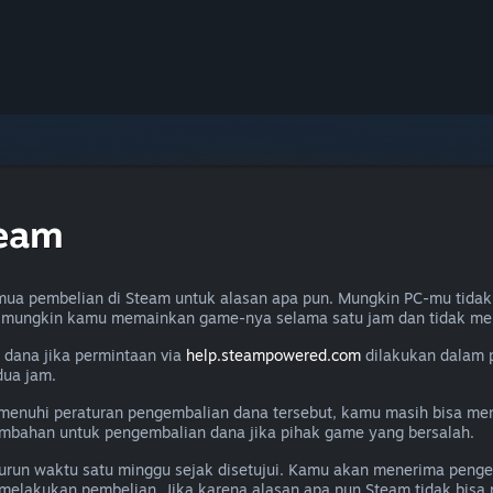
team
ua pembelian di Steam untuk alasan apa pun. Mungkin PC-mu tidak
u mungkin kamu memainkan game-nya selama satu jam dan tidak me
dana jika permintaan via
help.steampowered.com
dilakukan dalam 
dua jam.
memenuhi peraturan pengembalian dana tersebut, kamu masih bisa m
ambahan untuk pengembalian dana jika pihak game yang bersalah.
un waktu satu minggu sejak disetujui. Kamu akan menerima penge
melakukan pembelian. Jika karena alasan apa pun Steam tidak bis