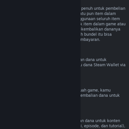
Pengembalian Dana untuk Bundel
Kamu bisa menerima pengembalian dana penuh untuk pembelian
bundel di Toko Steam selama tidak ada satu pun item dalam
bundel ditransfer dan jika kombinasi penggunaan seluruh item
kurang dari dua jam. Jika bundel termasuk item dalam game atau
DLC yang tidak memenuhi syarat untuk dikembalikan dananya
maka Steam akan memberitahumu apakah bundel itu bisa
dikembalikan dananya atau tidak saat pembayaran.
Pembelian di Luar Steam
Valve tidak bisa memberikan pengembalian dana untuk
pembelian di luar Steam (cth. CD Key atau dana Steam Wallet via
pihak ketiga).
Ban VAC
Jika kamu pernah di-ban oleh VAC di sebuah game, kamu
kehilangan hak untuk mendapatkan pengembalian dana untuk
game tersebut.
Konten Video
Kami tidak bisa memberikan pengembalian dana untuk konten
video di Steam (cth. film, film pendek, seri, episode, dan tutorial),