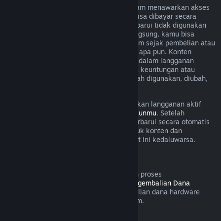
Untuk beberapa konten dan layanan, Steam menawarkan akses
berkala (cth. per bulan, per tahun) yang bisa dibayar secara
berulang. Jika langganan yang bisa diperbarui tidak digunakan
selama masa tagihan yang sedang berlangsung, kamu bisa
meminta pengembalian dana dalam 48 jam sejak pembelian atau
dalam 48 jam untuk pembaruan otomatis apa pun. Konten
dianggap digunakan jika game mana pun dalam langganan
dimainkan selama masa tagihan atau jika keuntungan atau
diskon digunakan dengan lanngganan telah digunakan, diubah,
atau ditransfer.
Perlu diingat bahwa kamu bisa membatalkan langganan aktif
kapanpun dengan mengunjungi
rincian akunmu
. Setelah
dibatalkan, langgananmu tidak akan diperbarui secara otomatis
lagi, tapi kamu masih memiliki akses untuk konten dan
keuntungannya sampai masa tagihan saat ini kedaluwarsa.
Steam Hardware
Dalam jangka waktu yang ditetapkan dan proses
pengidentifikasiaan dalam
Kebijakan Pengembalian Dana
Hardware
, kamu bisa meminta pengembalian dana hardware
Steam dan aksesoris yang dibeli via Steam.