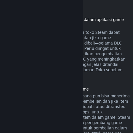
Pengembalian dana DLC
(konten Toko Steam yang bisa digunakan dalam aplikasi game
atau software lainnya, "DLC")
Pengembalian dana dari pembelian DLC di toko Steam dapat
dilakukan dalam 14 hari sejak pembelian dan jika game
dimainkan kurang dari dua jam sejak DLC dibeli—selama DLC
belum digunakan, diubah, atau ditransfer. Perlu diingat untuk
beberapa kasus, Steam tidak bisa memberikan pengembalian
dana untuk DLC dari pihak ketiga (cth. DLC yang meningkatkan
level karakter). Pengecualian ini akan dengan jelas ditandai
sebagai "tidak dapat dikembalikan" di halaman Toko sebelum
dibeli.
Pengembalian Dana Pembelian Dalam Game
Pembelian dalam game dari game Valve mana pun bisa menerima
pengembalian dana dalam 48 jam sejak pembelian dan jika item
dalam game tersebut belum digunakan, diubah, atau ditransfer.
Pengembang pihak ketiga akan memiliki opsi untuk
mengaktifkan pengembalian dana untuk item dalam game. Steam
akan memberitahumu saat pembelian jika pengembang game
menonaktifkan opsi pengembalian dana untuk pembelian dalam