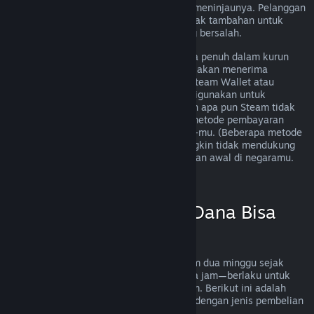
mengirimkan permintaan dan kami akan meninjaunya. Pelanggan
di beberapa wilayah memiliki beberapa hak tambahan untuk
pengembalian dana jika pihak game yang bersalah.
Kamu akan menerima pengembalian dana penuh dalam kurun
waktu satu minggu sejak disetujui. Kamu akan menerima
pengembalian dana dalam bentuk dana Steam Wallet atau
melalui metode pembayaran awal yang digunakan untuk
melakukan pembelian. Jika karena alasan apa pun Steam tidak
bisa melakukan pengembalian dana via metode pembayaran
awal, dana akan dikirim ke Steam Wallet-mu. (Beberapa metode
pembayaran yang tersedia di Steam mungkin tidak mendukung
pengembalian dana ke metode pembayaran awal di negaramu.
Klik di sini untuk melihat daftar lengkap
.)
Kapan Pengembalian Dana Bisa
Diterapkan
Pengembalian dana bisa diterapkan dalam dua minggu sejak
pembelian dan dimainkan kurang dari dua jam—berlaku untuk
aplikasi game dan software di Toko Steam. Berikut ini adalah
ringkasan cara kerja pengembalian dana dengan jenis pembelian
lainnya.