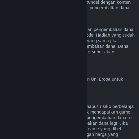
kecuali video tersebut terdapat di dalam bundel dengan konten
lainnya (bukan video) yang bisa dilakukan pengembalian dana.
Pengembalian Dana Hadiah
Hadiah yang tidak ditukarkan bisa diberikan pengembalian dana
mengikuti persyaratan 14 hari/2 jam periode. Hadiah yang sudah
ditukar bisa dikembalikan dengan aturan yang sama jika
penerima hadiah yang menginisiasi pengembalian dana. Dana
yang digunakan untuk pembelian hadiah tersebut akan
dikembalikan ke pembeli asal.
Hak Penarikan Uni Eropa
Untuk penjelasan cara kerja hak penarikan Uni Eropa untuk
pelanggan Steam,
klik di sini
.
Penyalahgunaan
Pengembalian Dana didesain untuk menghapus risiko berbelanja
game di Steam—bukan sebagai cara untuk mendapatkan game
gratis. Jika kamu menyalahgunakan fitur pengembalian dana ini,
kamu tidak akan bisa menerima pengembalian dana lagi. Jika
kamu meminta pengembalian dana untuk game yang dibeli
sebelum diskon lalu membelinya lagi dengan harga yang