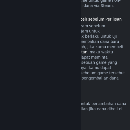
game. Secara umum, pembelian dalam game untuk game non-
Valve tidak bisa melakukan pengembalian dana via Steam.
Pengembalian Dana untuk Game yang Dibeli sebelum Perilisan
Ketika kamu membeli sebuah game di Steam sebelum
perilisannya, aturan bermain selama dua jam untuk
pengembalian dana akan diterapkan (tidak berlaku untuk uji
beta). Namun, periode 14 hari untuk pengembalian dana baru
dimulai sejak produk dirilis. Sebagai contoh, jika kamu membeli
game dalam
Akses Dini
atau
Akses Lanjutan
, maka waktu
bermain dua jam akan diterapkan untuk dapat meminta
pengembalian dana. Jika kamu pre-order sebuah game yang
tidak dapat dimainkan sebelum perilisannya, kamu dapat
meminta pengembalian dana kapan saja sebelum game tersebut
dirilis, dan periode 14 hari/dua jam untuk pengembalian dana
akan berlaku mulai dari tanggal rilisnya.
Pengembalian Dana Steam Wallet
Kamu bisa meminta pengembalian dana untuk penambahan dana
Steam Wallet dalam 14 hari sejak pembelian jika dana dibeli di
Steam dan belum digunakan.
Langganan yang Dapat Diperbarui