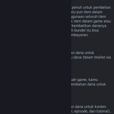
Pengembalian Dana untuk Bundel
Kamu bisa menerima pengembalian dana penuh untuk pembelian
bundel di Toko Steam selama tidak ada satu pun item dalam
bundel ditransfer dan jika kombinasi penggunaan seluruh item
kurang dari dua jam. Jika bundel termasuk item dalam game atau
DLC yang tidak memenuhi syarat untuk dikembalikan dananya
maka Steam akan memberitahumu apakah bundel itu bisa
dikembalikan dananya atau tidak saat pembayaran.
Pembelian di Luar Steam
Valve tidak bisa memberikan pengembalian dana untuk
pembelian di luar Steam (cth. CD Key atau dana Steam Wallet via
pihak ketiga).
Ban VAC
Jika kamu pernah di-ban oleh VAC di sebuah game, kamu
kehilangan hak untuk mendapatkan pengembalian dana untuk
game tersebut.
Konten Video
Kami tidak bisa memberikan pengembalian dana untuk konten
video di Steam (cth. film, film pendek, seri, episode, dan tutorial),