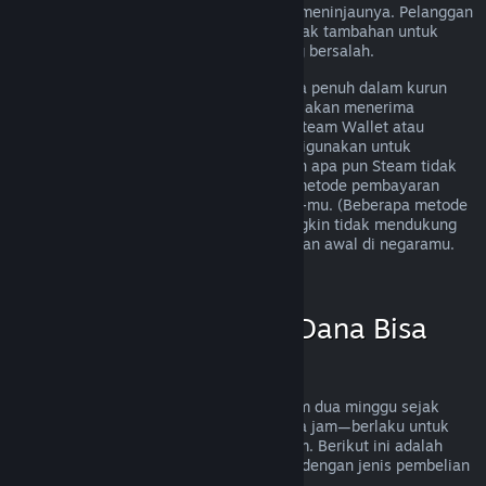
mengirimkan permintaan dan kami akan meninjaunya. Pelanggan
di beberapa wilayah memiliki beberapa hak tambahan untuk
pengembalian dana jika pihak game yang bersalah.
Kamu akan menerima pengembalian dana penuh dalam kurun
waktu satu minggu sejak disetujui. Kamu akan menerima
pengembalian dana dalam bentuk dana Steam Wallet atau
melalui metode pembayaran awal yang digunakan untuk
melakukan pembelian. Jika karena alasan apa pun Steam tidak
bisa melakukan pengembalian dana via metode pembayaran
awal, dana akan dikirim ke Steam Wallet-mu. (Beberapa metode
pembayaran yang tersedia di Steam mungkin tidak mendukung
pengembalian dana ke metode pembayaran awal di negaramu.
Klik di sini untuk melihat daftar lengkap
.)
Kapan Pengembalian Dana Bisa
Diterapkan
Pengembalian dana bisa diterapkan dalam dua minggu sejak
pembelian dan dimainkan kurang dari dua jam—berlaku untuk
aplikasi game dan software di Toko Steam. Berikut ini adalah
ringkasan cara kerja pengembalian dana dengan jenis pembelian
lainnya.