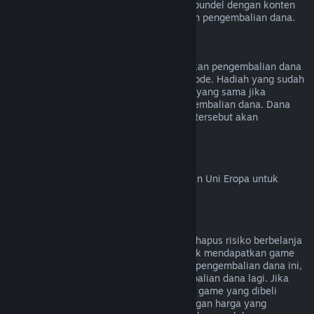
kecuali video tersebut terdapat di dalam bundel dengan konten
lainnya (bukan video) yang bisa dilakukan pengembalian dana.
Pengembalian Dana Hadiah
Hadiah yang tidak ditukarkan bisa diberikan pengembalian dana
mengikuti persyaratan 14 hari/2 jam periode. Hadiah yang sudah
ditukar bisa dikembalikan dengan aturan yang sama jika
penerima hadiah yang menginisiasi pengembalian dana. Dana
yang digunakan untuk pembelian hadiah tersebut akan
dikembalikan ke pembeli asal.
Hak Penarikan Uni Eropa
Untuk penjelasan cara kerja hak penarikan Uni Eropa untuk
pelanggan Steam,
klik di sini
.
Penyalahgunaan
Pengembalian Dana didesain untuk menghapus risiko berbelanja
game di Steam—bukan sebagai cara untuk mendapatkan game
gratis. Jika kamu menyalahgunakan fitur pengembalian dana ini,
kamu tidak akan bisa menerima pengembalian dana lagi. Jika
kamu meminta pengembalian dana untuk game yang dibeli
sebelum diskon lalu membelinya lagi dengan harga yang