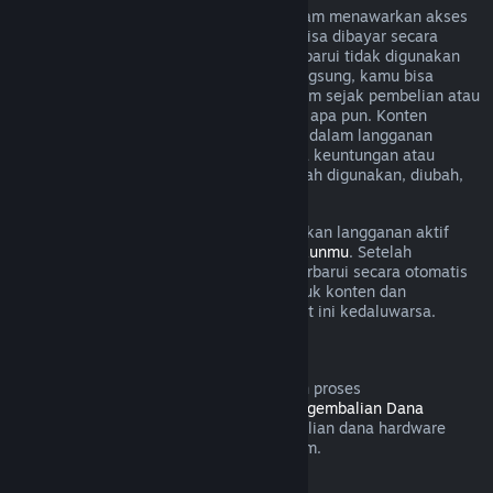
Untuk beberapa konten dan layanan, Steam menawarkan akses
berkala (cth. per bulan, per tahun) yang bisa dibayar secara
berulang. Jika langganan yang bisa diperbarui tidak digunakan
selama masa tagihan yang sedang berlangsung, kamu bisa
meminta pengembalian dana dalam 48 jam sejak pembelian atau
dalam 48 jam untuk pembaruan otomatis apa pun. Konten
dianggap digunakan jika game mana pun dalam langganan
dimainkan selama masa tagihan atau jika keuntungan atau
diskon digunakan dengan lanngganan telah digunakan, diubah,
atau ditransfer.
Perlu diingat bahwa kamu bisa membatalkan langganan aktif
kapanpun dengan mengunjungi
rincian akunmu
. Setelah
dibatalkan, langgananmu tidak akan diperbarui secara otomatis
lagi, tapi kamu masih memiliki akses untuk konten dan
keuntungannya sampai masa tagihan saat ini kedaluwarsa.
Steam Hardware
Dalam jangka waktu yang ditetapkan dan proses
pengidentifikasiaan dalam
Kebijakan Pengembalian Dana
Hardware
, kamu bisa meminta pengembalian dana hardware
Steam dan aksesoris yang dibeli via Steam.