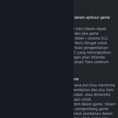
Pengembalian dana DLC
(konten Toko Steam yang bisa digunakan dalam aplikasi game
atau software lainnya, "DLC")
Pengembalian dana dari pembelian DLC di toko Steam dapat
dilakukan dalam 14 hari sejak pembelian dan jika game
dimainkan kurang dari dua jam sejak DLC dibeli—selama DLC
belum digunakan, diubah, atau ditransfer. Perlu diingat untuk
beberapa kasus, Steam tidak bisa memberikan pengembalian
dana untuk DLC dari pihak ketiga (cth. DLC yang meningkatkan
level karakter). Pengecualian ini akan dengan jelas ditandai
sebagai "tidak dapat dikembalikan" di halaman Toko sebelum
dibeli.
Pengembalian Dana Pembelian Dalam Game
Pembelian dalam game dari game Valve mana pun bisa menerima
pengembalian dana dalam 48 jam sejak pembelian dan jika item
dalam game tersebut belum digunakan, diubah, atau ditransfer.
Pengembang pihak ketiga akan memiliki opsi untuk
mengaktifkan pengembalian dana untuk item dalam game. Steam
akan memberitahumu saat pembelian jika pengembang game
menonaktifkan opsi pengembalian dana untuk pembelian dalam