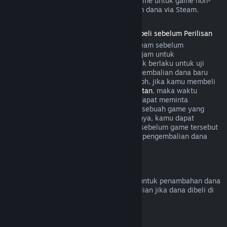
game. Secara umum, pembelian dalam game untuk game non-
Valve tidak bisa melakukan pengembalian dana via Steam.
Pengembalian Dana untuk Game yang Dibeli sebelum Perilisan
Ketika kamu membeli sebuah game di Steam sebelum
perilisannya, aturan bermain selama dua jam untuk
pengembalian dana akan diterapkan (tidak berlaku untuk uji
beta). Namun, periode 14 hari untuk pengembalian dana baru
dimulai sejak produk dirilis. Sebagai contoh, jika kamu membeli
game dalam
Akses Dini
atau
Akses Lanjutan
, maka waktu
bermain dua jam akan diterapkan untuk dapat meminta
pengembalian dana. Jika kamu pre-order sebuah game yang
tidak dapat dimainkan sebelum perilisannya, kamu dapat
meminta pengembalian dana kapan saja sebelum game tersebut
dirilis, dan periode 14 hari/dua jam untuk pengembalian dana
akan berlaku mulai dari tanggal rilisnya.
Pengembalian Dana Steam Wallet
Kamu bisa meminta pengembalian dana untuk penambahan dana
Steam Wallet dalam 14 hari sejak pembelian jika dana dibeli di
Steam dan belum digunakan.
Langganan yang Dapat Diperbarui