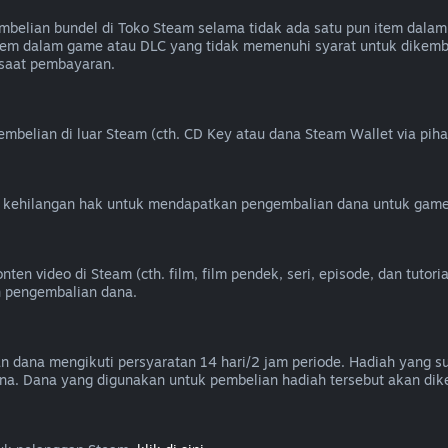
elian bundel di Toko Steam selama tidak ada satu pun item dalam 
k item dalam game atau DLC yang tidak memenuhi syarat untuk dik
 saat pembayaran.
belian di luar Steam (cth. CD Key atau dana Steam Wallet via piha
u kehilangan hak untuk mendapatkan pengembalian dana untuk game
 video di Steam (cth. film, film pendek, seri, episode, dan tutorial
n pengembalian dana.
an dana mengikuti persyaratan 14 hari/2 jam periode. Hadiah yang 
na. Dana yang digunakan untuk pembelian hadiah tersebut akan dik