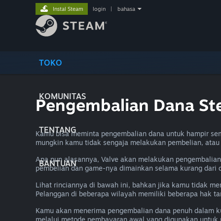
Instal Steam
login
|
bahasa
TOKO
KOMUNITAS
Pengembalian Dana S
TENTANG
Kamu bisa meminta pengembalian dana untuk hampir sem
mungkin kamu tidak sengaja melakukan pembelian, ata
Apa pun alasannya, Valve akan melakukan pengembalian 
BANTUAN
pembelian dan game-nya dimainkan selama kurang dari 
Lihat rinciannya di bawah ini, bahkan jika kamu tidak 
Pelanggan di beberapa wilayah memiliki beberapa hak t
Kamu akan menerima pengembalian dana penuh dalam kur
melalui metode pembayaran awal yang digunakan untuk 