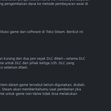
ung pengembalian dana ke metode pembayaran awal di
kasi game dan software di Toko Steam. Berikut ini
an kurang dari dua jam sejak DLC dibeli—selama DLC
na untuk DLC dari pihak ketiga (cth. DLC yang
ko sebelum dibeli.
item dalam game tersebut belum digunakan, diubah,
e. Steam akan memberitahumu saat pembelian jika
e untuk game non-Valve tidak bisa melakukan