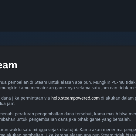
team
ua pembelian di Steam untuk alasan apa pun. Mungkin PC-mu tidak
u mungkin kamu memainkan game-nya selama satu jam dan tidak me
dana jika permintaan via
help.steampowered.com
dilakukan dalam 
dua jam.
memenuhi peraturan pengembalian dana tersebut, kamu masih bisa m
ambahan untuk pengembalian dana jika pihak game yang bersalah.
un waktu satu minggu sejak disetujui. Kamu akan menerima penge
melakukan pembelian. Jika karena alasan apa pun Steam tidak bis