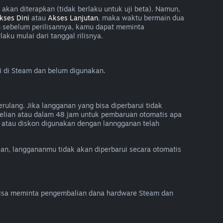
kan diterapkan (tidak berlaku untuk uji beta). Namun,
kses Dini
atau
Akses Lanjutan
, maka waktu bermain dua
n sebelum perilisannya, kamu dapat meminta
ku mulai dari tanggal rilisnya.
i di Steam dan belum digunakan.
rulang. Jika langganan yang bisa diperbarui tidak
lian atau dalam 48 jam untuk pembaruan otomatis apa
 atau diskon digunakan dengan lanngganan telah
lkan, langgananmu tidak akan diperbarui secara otomatis
isa meminta pengembalian dana hardware Steam dan