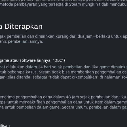
a metode pembayaran yang tersedia di Steam mungkin tidak menduk
a Diterapkan
ak pembelian dan dimainkan kurang dari dua jam—berlaku untuk apli
enis pembelian lainnya.
game atau software lainnya, "DLC")
at dilakukan dalam 14 hari sejak pembelian dan jika game dimaink
 untuk beberapa kasus, Steam tidak bisa memberikan pengembalian da
an jelas ditandai sebagai "tidak dapat dikembalikan" di halaman To
nerima pengembalian dana dalam 48 jam sejak pembelian dan jika 
i opsi untuk mengaktifkan pengembalian dana untuk item dalam gam
a untuk pembelian dalam game. Secara umum, pembelian dalam gam
lisan