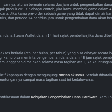
isannya, aturan bermain selama dua jam untuk pengembalian dana a
jak produk dirilis. Sebagai contoh, jika kamu membeli game dalam
A
dana. Jika kamu pre-order sebuah game yang tidak dapat dimainka
lis, dan periode 14 hari/dua jam untuk pengembalian dana akan berla
dana Steam Wallet dalam 14 hari sejak pembelian jika dana dibel
es berkala (cth. per bulan, per tahun) yang bisa dibayar secara be
g, kamu bisa meminta pengembalian dana dalam 48 jam sejak pembe
am langganan dimainkan selama masa tagihan atau jika keuntungan
aktif kapanpun dengan mengunjungi
rincian akunmu
. Setelah dibata
keuntungannya sampai masa tagihan saat ini kedaluwarsa.
ntifikasiaan dalam
Kebijakan Pengembalian Dana Hardware
, kamu b