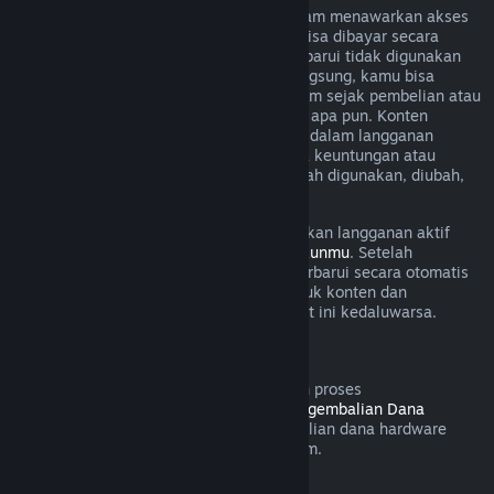
Untuk beberapa konten dan layanan, Steam menawarkan akses
berkala (cth. per bulan, per tahun) yang bisa dibayar secara
berulang. Jika langganan yang bisa diperbarui tidak digunakan
selama masa tagihan yang sedang berlangsung, kamu bisa
meminta pengembalian dana dalam 48 jam sejak pembelian atau
dalam 48 jam untuk pembaruan otomatis apa pun. Konten
dianggap digunakan jika game mana pun dalam langganan
dimainkan selama masa tagihan atau jika keuntungan atau
diskon digunakan dengan lanngganan telah digunakan, diubah,
atau ditransfer.
Perlu diingat bahwa kamu bisa membatalkan langganan aktif
kapanpun dengan mengunjungi
rincian akunmu
. Setelah
dibatalkan, langgananmu tidak akan diperbarui secara otomatis
lagi, tapi kamu masih memiliki akses untuk konten dan
keuntungannya sampai masa tagihan saat ini kedaluwarsa.
Steam Hardware
Dalam jangka waktu yang ditetapkan dan proses
pengidentifikasiaan dalam
Kebijakan Pengembalian Dana
Hardware
, kamu bisa meminta pengembalian dana hardware
Steam dan aksesoris yang dibeli via Steam.