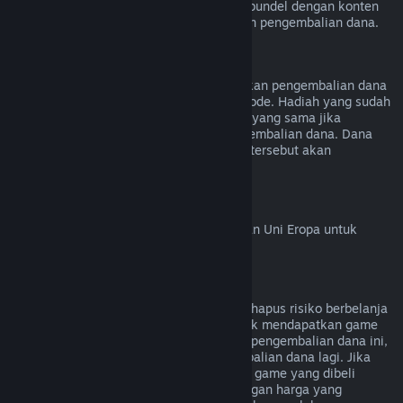
kecuali video tersebut terdapat di dalam bundel dengan konten
lainnya (bukan video) yang bisa dilakukan pengembalian dana.
Pengembalian Dana Hadiah
Hadiah yang tidak ditukarkan bisa diberikan pengembalian dana
mengikuti persyaratan 14 hari/2 jam periode. Hadiah yang sudah
ditukar bisa dikembalikan dengan aturan yang sama jika
penerima hadiah yang menginisiasi pengembalian dana. Dana
yang digunakan untuk pembelian hadiah tersebut akan
dikembalikan ke pembeli asal.
Hak Penarikan Uni Eropa
Untuk penjelasan cara kerja hak penarikan Uni Eropa untuk
pelanggan Steam,
klik di sini
.
Penyalahgunaan
Pengembalian Dana didesain untuk menghapus risiko berbelanja
game di Steam—bukan sebagai cara untuk mendapatkan game
gratis. Jika kamu menyalahgunakan fitur pengembalian dana ini,
kamu tidak akan bisa menerima pengembalian dana lagi. Jika
kamu meminta pengembalian dana untuk game yang dibeli
sebelum diskon lalu membelinya lagi dengan harga yang