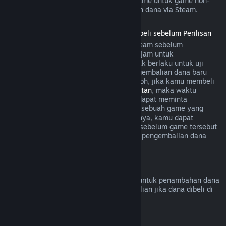
game. Secara umum, pembelian dalam game untuk game non-
Valve tidak bisa melakukan pengembalian dana via Steam.
Pengembalian Dana untuk Game yang Dibeli sebelum Perilisan
Ketika kamu membeli sebuah game di Steam sebelum
perilisannya, aturan bermain selama dua jam untuk
pengembalian dana akan diterapkan (tidak berlaku untuk uji
beta). Namun, periode 14 hari untuk pengembalian dana baru
dimulai sejak produk dirilis. Sebagai contoh, jika kamu membeli
game dalam
Akses Dini
atau
Akses Lanjutan
, maka waktu
bermain dua jam akan diterapkan untuk dapat meminta
pengembalian dana. Jika kamu pre-order sebuah game yang
tidak dapat dimainkan sebelum perilisannya, kamu dapat
meminta pengembalian dana kapan saja sebelum game tersebut
dirilis, dan periode 14 hari/dua jam untuk pengembalian dana
akan berlaku mulai dari tanggal rilisnya.
Pengembalian Dana Steam Wallet
Kamu bisa meminta pengembalian dana untuk penambahan dana
Steam Wallet dalam 14 hari sejak pembelian jika dana dibeli di
Steam dan belum digunakan.
Langganan yang Dapat Diperbarui