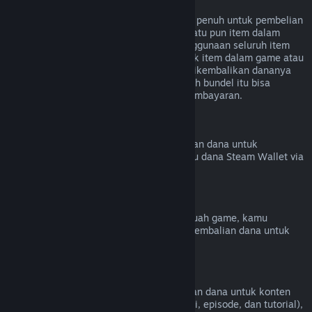
Pengembalian Dana untuk Bundel
Kamu bisa menerima pengembalian dana penuh untuk pembelian
bundel di Toko Steam selama tidak ada satu pun item dalam
bundel ditransfer dan jika kombinasi penggunaan seluruh item
kurang dari dua jam. Jika bundel termasuk item dalam game atau
DLC yang tidak memenuhi syarat untuk dikembalikan dananya
maka Steam akan memberitahumu apakah bundel itu bisa
dikembalikan dananya atau tidak saat pembayaran.
Pembelian di Luar Steam
Valve tidak bisa memberikan pengembalian dana untuk
pembelian di luar Steam (cth. CD Key atau dana Steam Wallet via
pihak ketiga).
Ban VAC
Jika kamu pernah di-ban oleh VAC di sebuah game, kamu
kehilangan hak untuk mendapatkan pengembalian dana untuk
game tersebut.
Konten Video
Kami tidak bisa memberikan pengembalian dana untuk konten
video di Steam (cth. film, film pendek, seri, episode, dan tutorial),