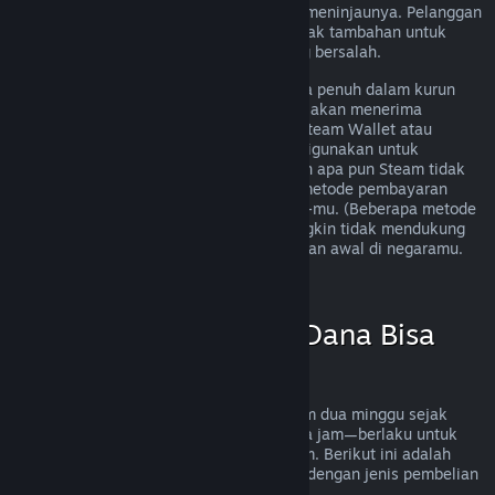
mengirimkan permintaan dan kami akan meninjaunya. Pelanggan
di beberapa wilayah memiliki beberapa hak tambahan untuk
pengembalian dana jika pihak game yang bersalah.
Kamu akan menerima pengembalian dana penuh dalam kurun
waktu satu minggu sejak disetujui. Kamu akan menerima
pengembalian dana dalam bentuk dana Steam Wallet atau
melalui metode pembayaran awal yang digunakan untuk
melakukan pembelian. Jika karena alasan apa pun Steam tidak
bisa melakukan pengembalian dana via metode pembayaran
awal, dana akan dikirim ke Steam Wallet-mu. (Beberapa metode
pembayaran yang tersedia di Steam mungkin tidak mendukung
pengembalian dana ke metode pembayaran awal di negaramu.
Klik di sini untuk melihat daftar lengkap
.)
Kapan Pengembalian Dana Bisa
Diterapkan
Pengembalian dana bisa diterapkan dalam dua minggu sejak
pembelian dan dimainkan kurang dari dua jam—berlaku untuk
aplikasi game dan software di Toko Steam. Berikut ini adalah
ringkasan cara kerja pengembalian dana dengan jenis pembelian
lainnya.