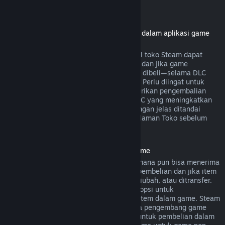
Pengembalian dana DLC
(konten Toko Steam yang bisa digunakan dalam aplikasi game
atau software lainnya, "DLC")
Pengembalian dana dari pembelian DLC di toko Steam dapat
dilakukan dalam 14 hari sejak pembelian dan jika game
dimainkan kurang dari dua jam sejak DLC dibeli—selama DLC
belum digunakan, diubah, atau ditransfer. Perlu diingat untuk
beberapa kasus, Steam tidak bisa memberikan pengembalian
dana untuk DLC dari pihak ketiga (cth. DLC yang meningkatkan
level karakter). Pengecualian ini akan dengan jelas ditandai
sebagai "tidak dapat dikembalikan" di halaman Toko sebelum
dibeli.
Pengembalian Dana Pembelian Dalam Game
Pembelian dalam game dari game Valve mana pun bisa menerima
pengembalian dana dalam 48 jam sejak pembelian dan jika item
dalam game tersebut belum digunakan, diubah, atau ditransfer.
Pengembang pihak ketiga akan memiliki opsi untuk
mengaktifkan pengembalian dana untuk item dalam game. Steam
akan memberitahumu saat pembelian jika pengembang game
menonaktifkan opsi pengembalian dana untuk pembelian dalam