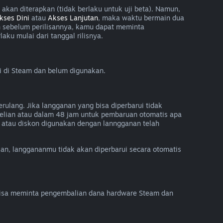
kan diterapkan (tidak berlaku untuk uji beta). Namun,
kses Dini
atau
Akses Lanjutan
, maka waktu bermain dua
n sebelum perilisannya, kamu dapat meminta
ku mulai dari tanggal rilisnya.
i di Steam dan belum digunakan.
rulang. Jika langganan yang bisa diperbarui tidak
lian atau dalam 48 jam untuk pembaruan otomatis apa
 atau diskon digunakan dengan lanngganan telah
lkan, langgananmu tidak akan diperbarui secara otomatis
isa meminta pengembalian dana hardware Steam dan