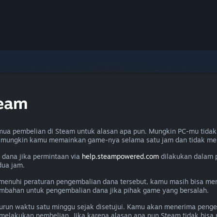
team
ua pembelian di Steam untuk alasan apa pun. Mungkin PC-mu tidak
u mungkin kamu memainkan game-nya selama satu jam dan tidak me
dana jika permintaan via
help.steampowered.com
dilakukan dalam 
dua jam.
memenuhi peraturan pengembalian dana tersebut, kamu masih bisa m
ambahan untuk pengembalian dana jika pihak game yang bersalah.
un waktu satu minggu sejak disetujui. Kamu akan menerima penge
melakukan pembelian. Jika karena alasan apa pun Steam tidak bis