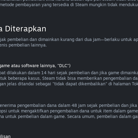
a metode pembayaran yang tersedia di Steam mungkin tidak menduk
a Diterapkan
ak pembelian dan dimainkan kurang dari dua jam—berlaku untuk apli
enis pembelian lainnya.
game atau software lainnya, "DLC")
at dilakukan dalam 14 hari sejak pembelian dan jika game dimaink
 untuk beberapa kasus, Steam tidak bisa memberikan pengembalian da
an jelas ditandai sebagai "tidak dapat dikembalikan" di halaman To
nerima pengembalian dana dalam 48 jam sejak pembelian dan jika 
i opsi untuk mengaktifkan pengembalian dana untuk item dalam gam
a untuk pembelian dalam game. Secara umum, pembelian dalam gam
lisan