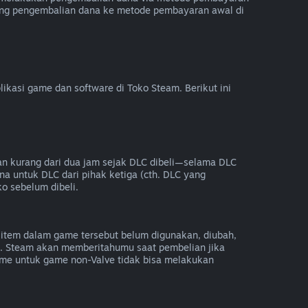
ung pengembalian dana ke metode pembayaran awal di
kasi game dan software di Toko Steam. Berikut ini
an kurang dari dua jam sejak DLC dibeli—selama DLC
na untuk DLC dari pihak ketiga (cth. DLC yang
ko sebelum dibeli.
item dalam game tersebut belum digunakan, diubah,
e. Steam akan memberitahumu saat pembelian jika
e untuk game non-Valve tidak bisa melakukan