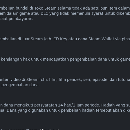
elian bundel di Toko Steam selama tidak ada satu pun item dalam 
k item dalam game atau DLC yang tidak memenuhi syarat untuk dik
 saat pembayaran.
belian di luar Steam (cth. CD Key atau dana Steam Wallet via piha
u kehilangan hak untuk mendapatkan pengembalian dana untuk game
 video di Steam (cth. film, film pendek, seri, episode, dan tutorial
n pengembalian dana.
an dana mengikuti persyaratan 14 hari/2 jam periode. Hadiah yang 
na. Dana yang digunakan untuk pembelian hadiah tersebut akan dik