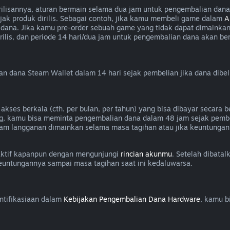
isannya, aturan bermain selama dua jam untuk pengembalian dana a
jak produk dirilis. Sebagai contoh, jika kamu membeli game dalam
A
dana. Jika kamu pre-order sebuah game yang tidak dapat dimainka
lis, dan periode 14 hari/dua jam untuk pengembalian dana akan berla
dana Steam Wallet dalam 14 hari sejak pembelian jika dana dibel
es berkala (cth. per bulan, per tahun) yang bisa dibayar secara be
g, kamu bisa meminta pengembalian dana dalam 48 jam sejak pembe
am langganan dimainkan selama masa tagihan atau jika keuntungan
aktif kapanpun dengan mengunjungi
rincian akunmu
. Setelah dibata
keuntungannya sampai masa tagihan saat ini kedaluwarsa.
ntifikasiaan dalam
Kebijakan Pengembalian Dana Hardware
, kamu b