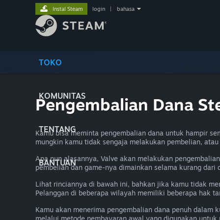
Instal Steam
login
|
bahasa
TOKO
KOMUNITAS
Pengembalian Dana S
TENTANG
Kamu bisa meminta pengembalian dana untuk hampir sem
mungkin kamu tidak sengaja melakukan pembelian, ata
Apa pun alasannya, Valve akan melakukan pengembalian 
BANTUAN
pembelian dan game-nya dimainkan selama kurang dari 
Lihat rinciannya di bawah ini, bahkan jika kamu tidak 
Pelanggan di beberapa wilayah memiliki beberapa hak t
Kamu akan menerima pengembalian dana penuh dalam kur
melalui metode pembayaran awal yang digunakan untuk 