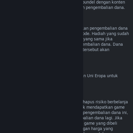
kecuali video tersebut terdapat di dalam bundel dengan konten
lainnya (bukan video) yang bisa dilakukan pengembalian dana.
Pengembalian Dana Hadiah
Hadiah yang tidak ditukarkan bisa diberikan pengembalian dana
mengikuti persyaratan 14 hari/2 jam periode. Hadiah yang sudah
ditukar bisa dikembalikan dengan aturan yang sama jika
penerima hadiah yang menginisiasi pengembalian dana. Dana
yang digunakan untuk pembelian hadiah tersebut akan
dikembalikan ke pembeli asal.
Hak Penarikan Uni Eropa
Untuk penjelasan cara kerja hak penarikan Uni Eropa untuk
pelanggan Steam,
klik di sini
.
Penyalahgunaan
Pengembalian Dana didesain untuk menghapus risiko berbelanja
game di Steam—bukan sebagai cara untuk mendapatkan game
gratis. Jika kamu menyalahgunakan fitur pengembalian dana ini,
kamu tidak akan bisa menerima pengembalian dana lagi. Jika
kamu meminta pengembalian dana untuk game yang dibeli
sebelum diskon lalu membelinya lagi dengan harga yang