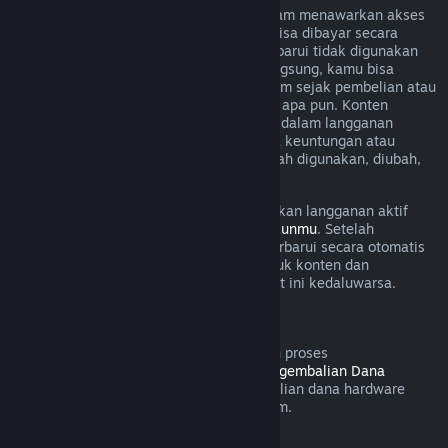
Untuk beberapa konten dan layanan, Steam menawarkan akses
berkala (cth. per bulan, per tahun) yang bisa dibayar secara
berulang. Jika langganan yang bisa diperbarui tidak digunakan
selama masa tagihan yang sedang berlangsung, kamu bisa
meminta pengembalian dana dalam 48 jam sejak pembelian atau
dalam 48 jam untuk pembaruan otomatis apa pun. Konten
dianggap digunakan jika game mana pun dalam langganan
dimainkan selama masa tagihan atau jika keuntungan atau
diskon digunakan dengan lanngganan telah digunakan, diubah,
atau ditransfer.
Perlu diingat bahwa kamu bisa membatalkan langganan aktif
kapanpun dengan mengunjungi
rincian akunmu
. Setelah
dibatalkan, langgananmu tidak akan diperbarui secara otomatis
lagi, tapi kamu masih memiliki akses untuk konten dan
keuntungannya sampai masa tagihan saat ini kedaluwarsa.
Steam Hardware
Dalam jangka waktu yang ditetapkan dan proses
pengidentifikasiaan dalam
Kebijakan Pengembalian Dana
Hardware
, kamu bisa meminta pengembalian dana hardware
Steam dan aksesoris yang dibeli via Steam.