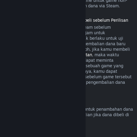
game. Secara umum, pembelian dalam game untuk game non-
Valve tidak bisa melakukan pengembalian dana via Steam.
Pengembalian Dana untuk Game yang Dibeli sebelum Perilisan
Ketika kamu membeli sebuah game di Steam sebelum
perilisannya, aturan bermain selama dua jam untuk
pengembalian dana akan diterapkan (tidak berlaku untuk uji
beta). Namun, periode 14 hari untuk pengembalian dana baru
dimulai sejak produk dirilis. Sebagai contoh, jika kamu membeli
game dalam
Akses Dini
atau
Akses Lanjutan
, maka waktu
bermain dua jam akan diterapkan untuk dapat meminta
pengembalian dana. Jika kamu pre-order sebuah game yang
tidak dapat dimainkan sebelum perilisannya, kamu dapat
meminta pengembalian dana kapan saja sebelum game tersebut
dirilis, dan periode 14 hari/dua jam untuk pengembalian dana
akan berlaku mulai dari tanggal rilisnya.
Pengembalian Dana Steam Wallet
Kamu bisa meminta pengembalian dana untuk penambahan dana
Steam Wallet dalam 14 hari sejak pembelian jika dana dibeli di
Steam dan belum digunakan.
Langganan yang Dapat Diperbarui