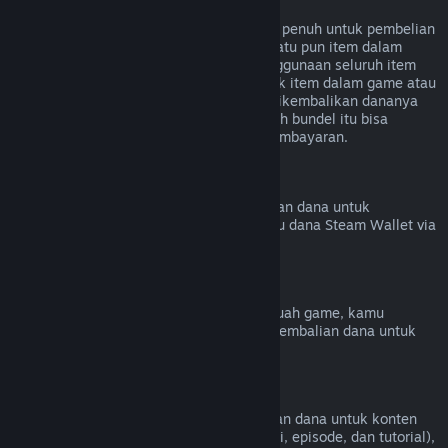
Pengembalian Dana untuk Bundel
Kamu bisa menerima pengembalian dana penuh untuk pembelian
bundel di Toko Steam selama tidak ada satu pun item dalam
bundel ditransfer dan jika kombinasi penggunaan seluruh item
kurang dari dua jam. Jika bundel termasuk item dalam game atau
DLC yang tidak memenuhi syarat untuk dikembalikan dananya
maka Steam akan memberitahumu apakah bundel itu bisa
dikembalikan dananya atau tidak saat pembayaran.
Pembelian di Luar Steam
Valve tidak bisa memberikan pengembalian dana untuk
pembelian di luar Steam (cth. CD Key atau dana Steam Wallet via
pihak ketiga).
Ban VAC
Jika kamu pernah di-ban oleh VAC di sebuah game, kamu
kehilangan hak untuk mendapatkan pengembalian dana untuk
game tersebut.
Konten Video
Kami tidak bisa memberikan pengembalian dana untuk konten
video di Steam (cth. film, film pendek, seri, episode, dan tutorial),