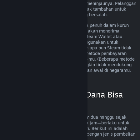
mengirimkan permintaan dan kami akan meninjaunya. Pelanggan
di beberapa wilayah memiliki beberapa hak tambahan untuk
pengembalian dana jika pihak game yang bersalah.
Kamu akan menerima pengembalian dana penuh dalam kurun
waktu satu minggu sejak disetujui. Kamu akan menerima
pengembalian dana dalam bentuk dana Steam Wallet atau
melalui metode pembayaran awal yang digunakan untuk
melakukan pembelian. Jika karena alasan apa pun Steam tidak
bisa melakukan pengembalian dana via metode pembayaran
awal, dana akan dikirim ke Steam Wallet-mu. (Beberapa metode
pembayaran yang tersedia di Steam mungkin tidak mendukung
pengembalian dana ke metode pembayaran awal di negaramu.
Klik di sini untuk melihat daftar lengkap
.)
Kapan Pengembalian Dana Bisa
Diterapkan
Pengembalian dana bisa diterapkan dalam dua minggu sejak
pembelian dan dimainkan kurang dari dua jam—berlaku untuk
aplikasi game dan software di Toko Steam. Berikut ini adalah
ringkasan cara kerja pengembalian dana dengan jenis pembelian
lainnya.