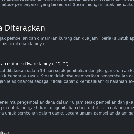
a metode pembayaran yang tersedia di Steam mungkin tidak menduk
a Diterapkan
ak pembelian dan dimainkan kurang dari dua jam—berlaku untuk apli
enis pembelian lainnya.
game atau software lainnya, "DLC")
at dilakukan dalam 14 hari sejak pembelian dan jika game dimaink
 untuk beberapa kasus, Steam tidak bisa memberikan pengembalian da
an jelas ditandai sebagai "tidak dapat dikembalikan" di halaman To
nerima pengembalian dana dalam 48 jam sejak pembelian dan jika 
i opsi untuk mengaktifkan pengembalian dana untuk item dalam gam
a untuk pembelian dalam game. Secara umum, pembelian dalam gam
lisan