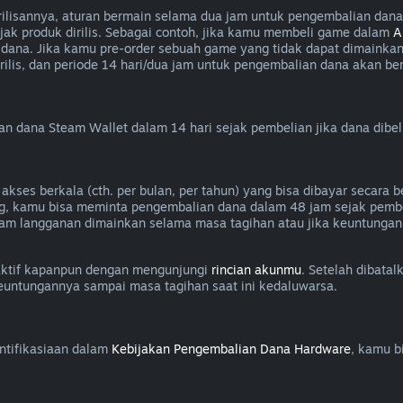
isannya, aturan bermain selama dua jam untuk pengembalian dana a
jak produk dirilis. Sebagai contoh, jika kamu membeli game dalam
A
dana. Jika kamu pre-order sebuah game yang tidak dapat dimainka
lis, dan periode 14 hari/dua jam untuk pengembalian dana akan berla
dana Steam Wallet dalam 14 hari sejak pembelian jika dana dibel
es berkala (cth. per bulan, per tahun) yang bisa dibayar secara be
g, kamu bisa meminta pengembalian dana dalam 48 jam sejak pembe
am langganan dimainkan selama masa tagihan atau jika keuntungan
aktif kapanpun dengan mengunjungi
rincian akunmu
. Setelah dibata
keuntungannya sampai masa tagihan saat ini kedaluwarsa.
ntifikasiaan dalam
Kebijakan Pengembalian Dana Hardware
, kamu b