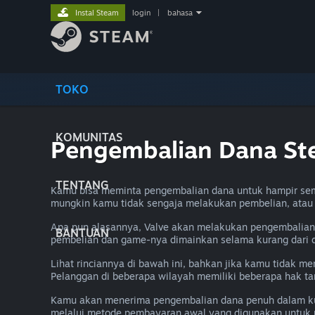
Instal Steam
login
|
bahasa
TOKO
KOMUNITAS
Pengembalian Dana S
TENTANG
Kamu bisa meminta pengembalian dana untuk hampir sem
mungkin kamu tidak sengaja melakukan pembelian, ata
Apa pun alasannya, Valve akan melakukan pengembalian 
BANTUAN
pembelian dan game-nya dimainkan selama kurang dari 
Lihat rinciannya di bawah ini, bahkan jika kamu tidak 
Pelanggan di beberapa wilayah memiliki beberapa hak t
Kamu akan menerima pengembalian dana penuh dalam kur
melalui metode pembayaran awal yang digunakan untuk 