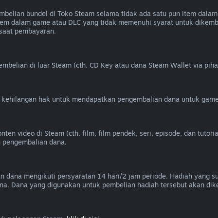
elian bundel di Toko Steam selama tidak ada satu pun item dalam 
k item dalam game atau DLC yang tidak memenuhi syarat untuk dik
 saat pembayaran.
belian di luar Steam (cth. CD Key atau dana Steam Wallet via piha
u kehilangan hak untuk mendapatkan pengembalian dana untuk game
 video di Steam (cth. film, film pendek, seri, episode, dan tutorial
n pengembalian dana.
an dana mengikuti persyaratan 14 hari/2 jam periode. Hadiah yang 
na. Dana yang digunakan untuk pembelian hadiah tersebut akan dik