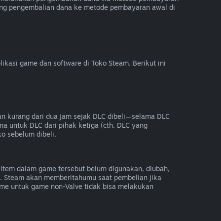
ung pengembalian dana ke metode pembayaran awal di
kasi game dan software di Toko Steam. Berikut ini
an kurang dari dua jam sejak DLC dibeli—selama DLC
na untuk DLC dari pihak ketiga (cth. DLC yang
ko sebelum dibeli.
item dalam game tersebut belum digunakan, diubah,
e. Steam akan memberitahumu saat pembelian jika
e untuk game non-Valve tidak bisa melakukan