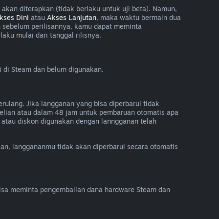
kan diterapkan (tidak berlaku untuk uji beta). Namun,
kses Dini
atau
Akses Lanjutan
, maka waktu bermain dua
n sebelum perilisannya, kamu dapat meminta
ku mulai dari tanggal rilisnya.
i di Steam dan belum digunakan.
rulang. Jika langganan yang bisa diperbarui tidak
lian atau dalam 48 jam untuk pembaruan otomatis apa
 atau diskon digunakan dengan lanngganan telah
lkan, langgananmu tidak akan diperbarui secara otomatis
isa meminta pengembalian dana hardware Steam dan