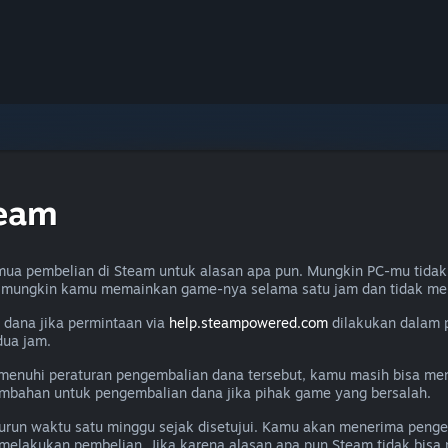
team
ua pembelian di Steam untuk alasan apa pun. Mungkin PC-mu tidak
u mungkin kamu memainkan game-nya selama satu jam dan tidak me
dana jika permintaan via
help.steampowered.com
dilakukan dalam 
dua jam.
memenuhi peraturan pengembalian dana tersebut, kamu masih bisa m
ambahan untuk pengembalian dana jika pihak game yang bersalah.
un waktu satu minggu sejak disetujui. Kamu akan menerima penge
melakukan pembelian. Jika karena alasan apa pun Steam tidak bis