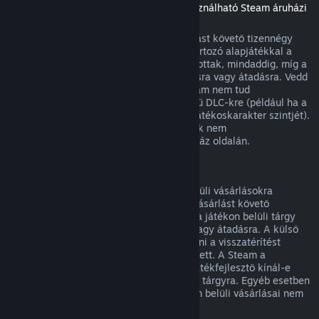
(Másik játékban vagy alkalmazásban használható Steam áruházi
tartalom, „DLC”)
A Steam Áruházból vásárolt DLC a vásárlást követő tizennégy
napon belül visszatéríthető, ha a hozzá tartozó alapjátékkal a
vásárlás óta kevesebb mint két órát játszottak, mindaddig, míg a
DLC nem került felhasználásra, módosításra vagy átadásra. Vedd
figyelembe, hogy egyes esetekben a Steam nem tud
visszatérítést adni egyes külső fejlesztésű DLC-kre (például ha a
DLC visszavonhatatlanul megnöveli egy játékoskarakter szintjét).
Ezen kivételek világosan jelzésre kerülnek nem
visszatéríthetőként vásárlás előtt az Áruház oldalán.
Visszatérítés játékon belüli vásárlásokra
A Steam visszatérítést kínál a játékon belüli vásárlásokra
bármely, a Valve fejlesztette játékban a vásárlást követő
negyvennyolc órán belül mindaddig, míg a játékon belüli tárgy
nem került felhasználásra, módosításra vagy átadásra. A külső
fejlesztőknek lehetősége van engedélyezni a visszatérítést
játékon belüli tárgyaikra e feltételek mellett. A Steam a
vásárláskor meg fogja mondani, hogy a játékfejlesztő kínál-e
visszatérítést a megvásárolandó játékbeli tárgyra. Egyéb esetben
a nem a Valve fejlesztette játékok játékon belüli vásárlásai nem
visszatéríthetők a Steamen keresztül.