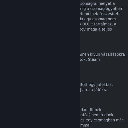
Teljes visszatérítést kaphatsz bármilyen csomagra, melyet a
Steam Áruházban vásároltál, mindaddig, míg a csomag egyetlen
eleme sem került átadásra, és a csomag elemeinek összesített
használati ideje kevesebb, mint két óra. Ha egy csomag nem
visszatéríthető játékon belüli tárgyat vagy DLC-t tartalmaz, a
Steam a kasszánál meg fogja mondani, hogy maga a teljes
csomag visszatéríthető-e.
Steamen kívüli vásárlások
A Valve nem tud visszatérítést adni a Steamen kívüli vásárlásokra
(például harmadik féltől vásárolt CD-kulcsok, Steam
Pénztárcakártyák).
VAC-kitiltások
Ha VAC (a Valve Anti-Cheat rendszer) kitiltott egy játékból,
elveszíted a jogot, hogy visszatérítést kérj arra a játékra.
Videótartalom
A Steamen elérhető videótartalmakra (például filmek,
rövidfilmek, sorozatok, epizódok és útmutatók) nem tudunk
visszatérítést nyújtani, hacsak a videó nincs egy csomagban más
(nem videó jellegű) visszatéríthető tartalommal.