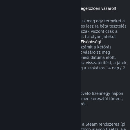
Visszatérítések a megjelenési dátumot megelőzően vásárolt
játékokra
Amikor a megjelenési dátum előtt vásárolsz meg egy terméket a
Steamen, a kétórás játékidőkorlát érvényes lesz (a béta tesztelés
kivételével), a 14 napos visszatérítési időszak viszont csak a
megjelenési dátum után kezdődik. Például, ha olyan játékot
vásárolsz, ami
Korai hozzáférésben
vagy
Elsőbbségi
hozzáférésben
van, minden játékidő beleszámít a kétórás
visszatérítési korlátba. Ha olyan terméket vásárolsz meg
elővételben, ami nem játszható a megjelenési dátuma előtt,
annak megjelenése előtt bármikor kérhetsz visszatérítést, a játék
megjelenési időpontjától kezdődően pedig a szokásos 14 nap / 2
óra visszatérítési periódus lesz érvényes.
Steam Pénztárca visszatérítések
Steam Pénztárca feltöltésre a vásárlást követő tizennégy napon
belül kérhetsz visszatérítést, ha az a Steamen keresztül történt,
és nem használtál fel a feltöltés összegéből.
Megújuló előfizetések
Egyes tartalmakhoz és szolgáltatásokhoz a Steam rendszeres (pl.
havi, éves) hozzáférést kínál, amiért ismétlődő alapon fizetsz. Ha