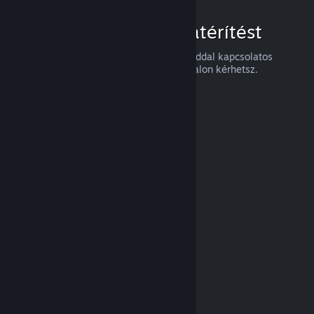
Hogyan igényelj visszatérítést
Visszatérítést, vagy a Steames vásárlásaiddal kapcsolatos
segítséget a
help.steampowered.com
oldalon kérhetsz.
Legutóbb frissítve: 2024. április 23.
© Valve Corporation. Minden jog fenntartva. A
védjegyek jogos tulajdonosaiké az Egyesült
Államokban és más országokban.
Adatvédelmi