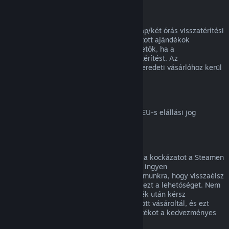
Ajándékok visszatérítése
A beváltatlan ajándékok a standard 14 nap/két órás visszatérítési
időszakon belül visszatéríthetők. A beváltott ajándékok
ugyanezen feltételek mellett visszatéríthetők, ha a
megajándékozott kezdeményezi a visszatérítést. Az
ajándékvásárlásához használt összeg az eredeti vásárlóhoz kerül
vissza.
EU elállási jog
Magyarázatért arról, hogyan működik az EU-s elállási jog
Steames ügyfeleknél,
kattints ide
.
Visszaélés
A visszatérítés célja, hogy megszüntesse a kockázatot a Steamen
történő vásárlásoknál, nem pedig játékok ingyen
megszerzésének módja. Ha úgy tűnik számunkra, hogy visszaélsz
a visszatérítésekkel, megvonhatjuk tőled ezt a lehetőséget. Nem
tekintjük visszaélésnek, ha egy olyan játék után kérsz
visszatérítést, melyet éppen egy vásár előtt vásároltál, és ezt
követően azonnal újra megvásárolod a játékot a kedvezményes
áron.