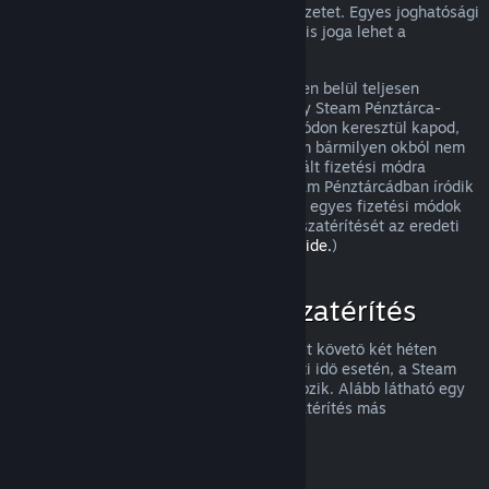
visszatérítést, és meg fogjuk nézni a helyzetet. Egyes joghatósági
területek fogyasztóinak olyan esetekben is joga lehet a
visszatérítésre, amikor a játék hibás.
Vásárlásod a jóváhagyást követő egy héten belül teljesen
visszatérítésre kerül. A visszatérítést vagy Steam Pénztárca-
összegként, vagy ugyanazon a fizetési módon keresztül kapod,
amit a vásárláshoz használtál. Ha a Steam bármilyen okból nem
tudja a visszatérítést az eredetileg használt fizetési módra
végrehajtani, akkor a teljes összeg a Steam Pénztárcádban íródik
jóvá. (Az országodból a Steamen elérhető egyes fizetési módok
esetleg nem támogatják a vásárlások visszatérítését az eredeti
fizetési móddal.
A teljes listához kattints ide.
)
Mire vonatkozik a visszatérítés
A Steam visszatérítési ajánlata a vásárlást követő két héten
belül, kevesebb mint két órányi használati idő esetén, a Steam
áruházi játékokra és szoftverekre vonatkozik. Alább látható egy
áttekintés arról, hogyan működik a visszatérítés más
vásárlásfajtáknál.
Visszatérítés letölthető tartalmakhoz