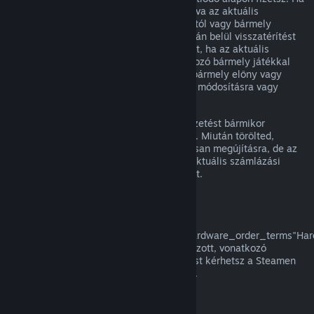
egy megújuló előfizetés nem volt használva az aktuális
számlázási ciklusban, az eredeti vásárlástól vagy bármely
automatikus megújítástól számított 48 órán belül visszatérítést
kérhetsz. A tartalom használtnak tekintett, ha az aktuális
számlázási ciklusban az előfizetésbe tartozó bármely játékkal
játszottak, vagy az előfizetésben foglalt bármely előny vagy
kedvezmény használatra, felhasználásra, módosításra vagy
átruházásra került.
Kérjük, vedd figyelembe, hogy aktív előfizetést bármikor
törölhetsz a
fiók részletei
oldaladra lépve. Miután törölted,
előfizetésed többé nem kerül automatikusan megújításra, de az
előfizetés tartalmához és előnyeihez az aktuális számlázási
időszakod végéig megtartod a hozzáférést.
Steam Hardver
A a
href="https://store.steampowered.com/hardware_order_terms"Har
visszatérítési szabályzatban/a meghatározott, vonatkozó
időkereten és eljáráson belül visszatérítést kérhetsz a Steamen
vásárolt Steam hardverre és tartozékokra.
Visszatérítés csomagokra