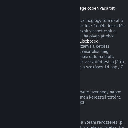
Visszatérítések a megjelenési dátumot megelőzően vásárolt
játékokra
Amikor a megjelenési dátum előtt vásárolsz meg egy terméket a
Steamen, a kétórás játékidőkorlát érvényes lesz (a béta tesztelés
kivételével), a 14 napos visszatérítési időszak viszont csak a
megjelenési dátum után kezdődik. Például, ha olyan játékot
vásárolsz, ami
Korai hozzáférésben
vagy
Elsőbbségi
hozzáférésben
van, minden játékidő beleszámít a kétórás
visszatérítési korlátba. Ha olyan terméket vásárolsz meg
elővételben, ami nem játszható a megjelenési dátuma előtt,
annak megjelenése előtt bármikor kérhetsz visszatérítést, a játék
megjelenési időpontjától kezdődően pedig a szokásos 14 nap / 2
óra visszatérítési periódus lesz érvényes.
Steam Pénztárca visszatérítések
Steam Pénztárca feltöltésre a vásárlást követő tizennégy napon
belül kérhetsz visszatérítést, ha az a Steamen keresztül történt,
és nem használtál fel a feltöltés összegéből.
Megújuló előfizetések
Egyes tartalmakhoz és szolgáltatásokhoz a Steam rendszeres (pl.
havi, éves) hozzáférést kínál, amiért ismétlődő alapon fizetsz. Ha