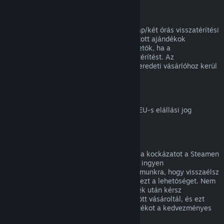
Ajándékok visszatérítése
A beváltatlan ajándékok a standard 14 nap/két órás visszatérítési
időszakon belül visszatéríthetők. A beváltott ajándékok
ugyanezen feltételek mellett visszatéríthetők, ha a
megajándékozott kezdeményezi a visszatérítést. Az
ajándékvásárlásához használt összeg az eredeti vásárlóhoz kerül
vissza.
EU elállási jog
Magyarázatért arról, hogyan működik az EU-s elállási jog
Steames ügyfeleknél,
kattints ide
.
Visszaélés
A visszatérítés célja, hogy megszüntesse a kockázatot a Steamen
történő vásárlásoknál, nem pedig játékok ingyen
megszerzésének módja. Ha úgy tűnik számunkra, hogy visszaélsz
a visszatérítésekkel, megvonhatjuk tőled ezt a lehetőséget. Nem
tekintjük visszaélésnek, ha egy olyan játék után kérsz
visszatérítést, melyet éppen egy vásár előtt vásároltál, és ezt
követően azonnal újra megvásárolod a játékot a kedvezményes
áron.