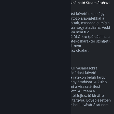
(Másik játékban vagy alkalmazásban használható Steam áruházi
tartalom, „DLC”)
A Steam Áruházból vásárolt DLC a vásárlást követő tizennégy
napon belül visszatéríthető, ha a hozzá tartozó alapjátékkal a
vásárlás óta kevesebb mint két órát játszottak, mindaddig, míg a
DLC nem került felhasználásra, módosításra vagy átadásra. Vedd
figyelembe, hogy egyes esetekben a Steam nem tud
visszatérítést adni egyes külső fejlesztésű DLC-kre (például ha a
DLC visszavonhatatlanul megnöveli egy játékoskarakter szintjét).
Ezen kivételek világosan jelzésre kerülnek nem
visszatéríthetőként vásárlás előtt az Áruház oldalán.
Visszatérítés játékon belüli vásárlásokra
A Steam visszatérítést kínál a játékon belüli vásárlásokra
bármely, a Valve fejlesztette játékban a vásárlást követő
negyvennyolc órán belül mindaddig, míg a játékon belüli tárgy
nem került felhasználásra, módosításra vagy átadásra. A külső
fejlesztőknek lehetősége van engedélyezni a visszatérítést
játékon belüli tárgyaikra e feltételek mellett. A Steam a
vásárláskor meg fogja mondani, hogy a játékfejlesztő kínál-e
visszatérítést a megvásárolandó játékbeli tárgyra. Egyéb esetben
a nem a Valve fejlesztette játékok játékon belüli vásárlásai nem
visszatéríthetők a Steamen keresztül.