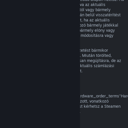
egy megújuló előfizetés nem volt használva az aktuális
számlázási ciklusban, az eredeti vásárlástól vagy bármely
automatikus megújítástól számított 48 órán belül visszatérítést
kérhetsz. A tartalom használtnak tekintett, ha az aktuális
számlázási ciklusban az előfizetésbe tartozó bármely játékkal
játszottak, vagy az előfizetésben foglalt bármely előny vagy
kedvezmény használatra, felhasználásra, módosításra vagy
átruházásra került.
Kérjük, vedd figyelembe, hogy aktív előfizetést bármikor
törölhetsz a
fiók részletei
oldaladra lépve. Miután törölted,
előfizetésed többé nem kerül automatikusan megújításra, de az
előfizetés tartalmához és előnyeihez az aktuális számlázási
időszakod végéig megtartod a hozzáférést.
Steam Hardver
A a
href="https://store.steampowered.com/hardware_order_terms"Har
visszatérítési szabályzatban/a meghatározott, vonatkozó
időkereten és eljáráson belül visszatérítést kérhetsz a Steamen
vásárolt Steam hardverre és tartozékokra.
Visszatérítés csomagokra