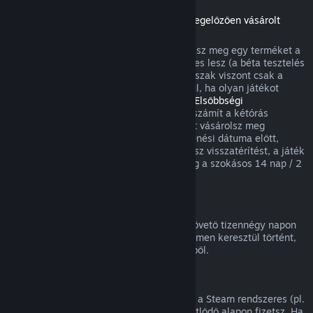
Visszatérítések a megjelenési dátumot megelőzően vásárolt
játékokra
Amikor a megjelenési dátum előtt vásárolsz meg egy terméket a
Steamen, a kétórás játékidőkorlát érvényes lesz (a béta tesztelés
kivételével), a 14 napos visszatérítési időszak viszont csak a
megjelenési dátum után kezdődik. Például, ha olyan játékot
vásárolsz, ami
Korai hozzáférésben
vagy
Elsőbbségi
hozzáférésben
van, minden játékidő beleszámít a kétórás
visszatérítési korlátba. Ha olyan terméket vásárolsz meg
elővételben, ami nem játszható a megjelenési dátuma előtt,
annak megjelenése előtt bármikor kérhetsz visszatérítést, a játék
megjelenési időpontjától kezdődően pedig a szokásos 14 nap / 2
óra visszatérítési periódus lesz érvényes.
Steam Pénztárca visszatérítések
Steam Pénztárca feltöltésre a vásárlást követő tizennégy napon
belül kérhetsz visszatérítést, ha az a Steamen keresztül történt,
és nem használtál fel a feltöltés összegéből.
Megújuló előfizetések
Egyes tartalmakhoz és szolgáltatásokhoz a Steam rendszeres (pl.
havi, éves) hozzáférést kínál, amiért ismétlődő alapon fizetsz. Ha