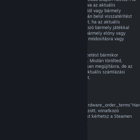
egy megújuló előfizetés nem volt használva az aktuális
számlázási ciklusban, az eredeti vásárlástól vagy bármely
automatikus megújítástól számított 48 órán belül visszatérítést
kérhetsz. A tartalom használtnak tekintett, ha az aktuális
számlázási ciklusban az előfizetésbe tartozó bármely játékkal
játszottak, vagy az előfizetésben foglalt bármely előny vagy
kedvezmény használatra, felhasználásra, módosításra vagy
átruházásra került.
Kérjük, vedd figyelembe, hogy aktív előfizetést bármikor
törölhetsz a
fiók részletei
oldaladra lépve. Miután törölted,
előfizetésed többé nem kerül automatikusan megújításra, de az
előfizetés tartalmához és előnyeihez az aktuális számlázási
időszakod végéig megtartod a hozzáférést.
Steam Hardver
A a
href="https://store.steampowered.com/hardware_order_terms"Har
visszatérítési szabályzatban/a meghatározott, vonatkozó
időkereten és eljáráson belül visszatérítést kérhetsz a Steamen
vásárolt Steam hardverre és tartozékokra.
Visszatérítés csomagokra