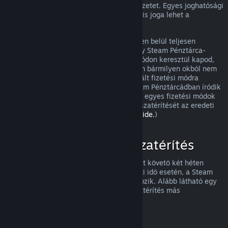
visszatérítést, és meg fogjuk nézni a helyzetet. Egyes joghatósági
területek fogyasztóinak olyan esetekben is joga lehet a
visszatérítésre, amikor a játék hibás.
Vásárlásod a jóváhagyást követő egy héten belül teljesen
visszatérítésre kerül. A visszatérítést vagy Steam Pénztárca-
összegként, vagy ugyanazon a fizetési módon keresztül kapod,
amit a vásárláshoz használtál. Ha a Steam bármilyen okból nem
tudja a visszatérítést az eredetileg használt fizetési módra
végrehajtani, akkor a teljes összeg a Steam Pénztárcádban íródik
jóvá. (Az országodból a Steamen elérhető egyes fizetési módok
esetleg nem támogatják a vásárlások visszatérítését az eredeti
fizetési móddal.
A teljes listához kattints ide.
)
Mire vonatkozik a visszatérítés
A Steam visszatérítési ajánlata a vásárlást követő két héten
belül, kevesebb mint két órányi használati idő esetén, a Steam
áruházi játékokra és szoftverekre vonatkozik. Alább látható egy
áttekintés arról, hogyan működik a visszatérítés más
vásárlásfajtáknál.
Visszatérítés letölthető tartalmakhoz