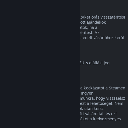
Ajándékok visszatérítése
A beváltatlan ajándékok a standard 14 nap/két órás visszatérítési
időszakon belül visszatéríthetők. A beváltott ajándékok
ugyanezen feltételek mellett visszatéríthetők, ha a
megajándékozott kezdeményezi a visszatérítést. Az
ajándékvásárlásához használt összeg az eredeti vásárlóhoz kerül
vissza.
EU elállási jog
Magyarázatért arról, hogyan működik az EU-s elállási jog
Steames ügyfeleknél,
kattints ide
.
Visszaélés
A visszatérítés célja, hogy megszüntesse a kockázatot a Steamen
történő vásárlásoknál, nem pedig játékok ingyen
megszerzésének módja. Ha úgy tűnik számunkra, hogy visszaélsz
a visszatérítésekkel, megvonhatjuk tőled ezt a lehetőséget. Nem
tekintjük visszaélésnek, ha egy olyan játék után kérsz
visszatérítést, melyet éppen egy vásár előtt vásároltál, és ezt
követően azonnal újra megvásárolod a játékot a kedvezményes
áron.