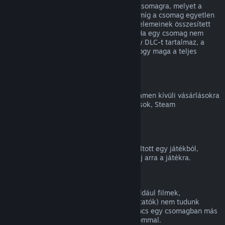
Teljes visszatérítést kaphatsz bármilyen csomagra, melyet a
Steam Áruházban vásároltál, mindaddig, míg a csomag egyetlen
eleme sem került átadásra, és a csomag elemeinek összesített
használati ideje kevesebb, mint két óra. Ha egy csomag nem
visszatéríthető játékon belüli tárgyat vagy DLC-t tartalmaz, a
Steam a kasszánál meg fogja mondani, hogy maga a teljes
csomag visszatéríthető-e.
Steamen kívüli vásárlások
A Valve nem tud visszatérítést adni a Steamen kívüli vásárlásokra
(például harmadik féltől vásárolt CD-kulcsok, Steam
Pénztárcakártyák).
VAC-kitiltások
Ha VAC (a Valve Anti-Cheat rendszer) kitiltott egy játékból,
elveszíted a jogot, hogy visszatérítést kérj arra a játékra.
Videótartalom
A Steamen elérhető videótartalmakra (például filmek,
rövidfilmek, sorozatok, epizódok és útmutatók) nem tudunk
visszatérítést nyújtani, hacsak a videó nincs egy csomagban más
(nem videó jellegű) visszatéríthető tartalommal.