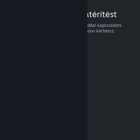
Hogyan igényelj visszatérítést
Visszatérítést, vagy a Steames vásárlásaiddal kapcsolatos
segítséget a
help.steampowered.com
oldalon kérhetsz.
Legutóbb frissítve: 2024. április 23.
© Valve Corporation. Minden jog fenntartva. A
védjegyek jogos tulajdonosaiké az Egyesült
Államokban és más országokban.
Adatvédelmi