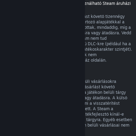
(Másik játékban vagy alkalmazásban használható Steam áruházi
tartalom, „DLC”)
A Steam Áruházból vásárolt DLC a vásárlást követő tizennégy
napon belül visszatéríthető, ha a hozzá tartozó alapjátékkal a
vásárlás óta kevesebb mint két órát játszottak, mindaddig, míg a
DLC nem került felhasználásra, módosításra vagy átadásra. Vedd
figyelembe, hogy egyes esetekben a Steam nem tud
visszatérítést adni egyes külső fejlesztésű DLC-kre (például ha a
DLC visszavonhatatlanul megnöveli egy játékoskarakter szintjét).
Ezen kivételek világosan jelzésre kerülnek nem
visszatéríthetőként vásárlás előtt az Áruház oldalán.
Visszatérítés játékon belüli vásárlásokra
A Steam visszatérítést kínál a játékon belüli vásárlásokra
bármely, a Valve fejlesztette játékban a vásárlást követő
negyvennyolc órán belül mindaddig, míg a játékon belüli tárgy
nem került felhasználásra, módosításra vagy átadásra. A külső
fejlesztőknek lehetősége van engedélyezni a visszatérítést
játékon belüli tárgyaikra e feltételek mellett. A Steam a
vásárláskor meg fogja mondani, hogy a játékfejlesztő kínál-e
visszatérítést a megvásárolandó játékbeli tárgyra. Egyéb esetben
a nem a Valve fejlesztette játékok játékon belüli vásárlásai nem
visszatéríthetők a Steamen keresztül.