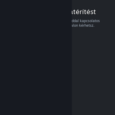
Hogyan igényelj visszatérítést
Visszatérítést, vagy a Steames vásárlásaiddal kapcsolatos
segítséget a
help.steampowered.com
oldalon kérhetsz.
Legutóbb frissítve: 2024. április 23.
© Valve Corporation. Minden jog fenntartva. A
védjegyek jogos tulajdonosaiké az Egyesült
Államokban és más országokban.
Adatvédelmi