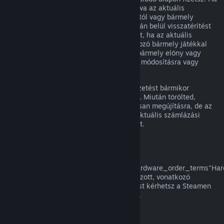
egy megújuló előfizetés nem volt használva az aktuális
számlázási ciklusban, az eredeti vásárlástól vagy bármely
automatikus megújítástól számított 48 órán belül visszatérítést
kérhetsz. A tartalom használtnak tekintett, ha az aktuális
számlázási ciklusban az előfizetésbe tartozó bármely játékkal
játszottak, vagy az előfizetésben foglalt bármely előny vagy
kedvezmény használatra, felhasználásra, módosításra vagy
átruházásra került.
Kérjük, vedd figyelembe, hogy aktív előfizetést bármikor
törölhetsz a
fiók részletei
oldaladra lépve. Miután törölted,
előfizetésed többé nem kerül automatikusan megújításra, de az
előfizetés tartalmához és előnyeihez az aktuális számlázási
időszakod végéig megtartod a hozzáférést.
Steam Hardver
A a
href="https://store.steampowered.com/hardware_order_terms"Har
visszatérítési szabályzatban/a meghatározott, vonatkozó
időkereten és eljáráson belül visszatérítést kérhetsz a Steamen
vásárolt Steam hardverre és tartozékokra.
Visszatérítés csomagokra