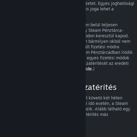
visszatérítést, és meg fogjuk nézni a helyzetet. Egyes joghatósági
területek fogyasztóinak olyan esetekben is joga lehet a
visszatérítésre, amikor a játék hibás.
Vásárlásod a jóváhagyást követő egy héten belül teljesen
visszatérítésre kerül. A visszatérítést vagy Steam Pénztárca-
összegként, vagy ugyanazon a fizetési módon keresztül kapod,
amit a vásárláshoz használtál. Ha a Steam bármilyen okból nem
tudja a visszatérítést az eredetileg használt fizetési módra
végrehajtani, akkor a teljes összeg a Steam Pénztárcádban íródik
jóvá. (Az országodból a Steamen elérhető egyes fizetési módok
esetleg nem támogatják a vásárlások visszatérítését az eredeti
fizetési móddal.
A teljes listához kattints ide.
)
Mire vonatkozik a visszatérítés
A Steam visszatérítési ajánlata a vásárlást követő két héten
belül, kevesebb mint két órányi használati idő esetén, a Steam
áruházi játékokra és szoftverekre vonatkozik. Alább látható egy
áttekintés arról, hogyan működik a visszatérítés más
vásárlásfajtáknál.
Visszatérítés letölthető tartalmakhoz