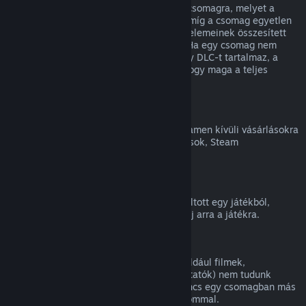
Teljes visszatérítést kaphatsz bármilyen csomagra, melyet a
Steam Áruházban vásároltál, mindaddig, míg a csomag egyetlen
eleme sem került átadásra, és a csomag elemeinek összesített
használati ideje kevesebb, mint két óra. Ha egy csomag nem
visszatéríthető játékon belüli tárgyat vagy DLC-t tartalmaz, a
Steam a kasszánál meg fogja mondani, hogy maga a teljes
csomag visszatéríthető-e.
Steamen kívüli vásárlások
A Valve nem tud visszatérítést adni a Steamen kívüli vásárlásokra
(például harmadik féltől vásárolt CD-kulcsok, Steam
Pénztárcakártyák).
VAC-kitiltások
Ha VAC (a Valve Anti-Cheat rendszer) kitiltott egy játékból,
elveszíted a jogot, hogy visszatérítést kérj arra a játékra.
Videótartalom
A Steamen elérhető videótartalmakra (például filmek,
rövidfilmek, sorozatok, epizódok és útmutatók) nem tudunk
visszatérítést nyújtani, hacsak a videó nincs egy csomagban más
(nem videó jellegű) visszatéríthető tartalommal.