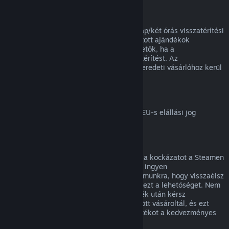
Ajándékok visszatérítése
A beváltatlan ajándékok a standard 14 nap/két órás visszatérítési
időszakon belül visszatéríthetők. A beváltott ajándékok
ugyanezen feltételek mellett visszatéríthetők, ha a
megajándékozott kezdeményezi a visszatérítést. Az
ajándékvásárlásához használt összeg az eredeti vásárlóhoz kerül
vissza.
EU elállási jog
Magyarázatért arról, hogyan működik az EU-s elállási jog
Steames ügyfeleknél,
kattints ide
.
Visszaélés
A visszatérítés célja, hogy megszüntesse a kockázatot a Steamen
történő vásárlásoknál, nem pedig játékok ingyen
megszerzésének módja. Ha úgy tűnik számunkra, hogy visszaélsz
a visszatérítésekkel, megvonhatjuk tőled ezt a lehetőséget. Nem
tekintjük visszaélésnek, ha egy olyan játék után kérsz
visszatérítést, melyet éppen egy vásár előtt vásároltál, és ezt
követően azonnal újra megvásárolod a játékot a kedvezményes
áron.