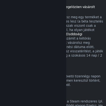
Visszatérítések a megjelenési dátumot megelőzően vásárolt
játékokra
Amikor a megjelenési dátum előtt vásárolsz meg egy terméket a
Steamen, a kétórás játékidőkorlát érvényes lesz (a béta tesztelés
kivételével), a 14 napos visszatérítési időszak viszont csak a
megjelenési dátum után kezdődik. Például, ha olyan játékot
vásárolsz, ami
Korai hozzáférésben
vagy
Elsőbbségi
hozzáférésben
van, minden játékidő beleszámít a kétórás
visszatérítési korlátba. Ha olyan terméket vásárolsz meg
elővételben, ami nem játszható a megjelenési dátuma előtt,
annak megjelenése előtt bármikor kérhetsz visszatérítést, a játék
megjelenési időpontjától kezdődően pedig a szokásos 14 nap / 2
óra visszatérítési periódus lesz érvényes.
Steam Pénztárca visszatérítések
Steam Pénztárca feltöltésre a vásárlást követő tizennégy napon
belül kérhetsz visszatérítést, ha az a Steamen keresztül történt,
és nem használtál fel a feltöltés összegéből.
Megújuló előfizetések
Egyes tartalmakhoz és szolgáltatásokhoz a Steam rendszeres (pl.
havi, éves) hozzáférést kínál, amiért ismétlődő alapon fizetsz. Ha