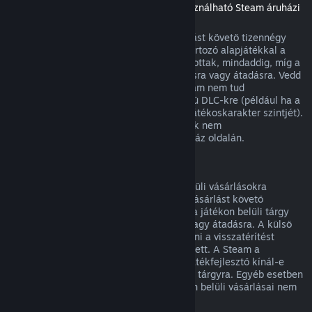
(Másik játékban vagy alkalmazásban használható Steam áruházi
tartalom, „DLC”)
A Steam Áruházból vásárolt DLC a vásárlást követő tizennégy
napon belül visszatéríthető, ha a hozzá tartozó alapjátékkal a
vásárlás óta kevesebb mint két órát játszottak, mindaddig, míg a
DLC nem került felhasználásra, módosításra vagy átadásra. Vedd
figyelembe, hogy egyes esetekben a Steam nem tud
visszatérítést adni egyes külső fejlesztésű DLC-kre (például ha a
DLC visszavonhatatlanul megnöveli egy játékoskarakter szintjét).
Ezen kivételek világosan jelzésre kerülnek nem
visszatéríthetőként vásárlás előtt az Áruház oldalán.
Visszatérítés játékon belüli vásárlásokra
A Steam visszatérítést kínál a játékon belüli vásárlásokra
bármely, a Valve fejlesztette játékban a vásárlást követő
negyvennyolc órán belül mindaddig, míg a játékon belüli tárgy
nem került felhasználásra, módosításra vagy átadásra. A külső
fejlesztőknek lehetősége van engedélyezni a visszatérítést
játékon belüli tárgyaikra e feltételek mellett. A Steam a
vásárláskor meg fogja mondani, hogy a játékfejlesztő kínál-e
visszatérítést a megvásárolandó játékbeli tárgyra. Egyéb esetben
a nem a Valve fejlesztette játékok játékon belüli vásárlásai nem
visszatéríthetők a Steamen keresztül.