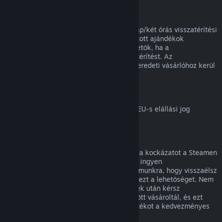
Ajándékok visszatérítése
A beváltatlan ajándékok a standard 14 nap/két órás visszatérítési
időszakon belül visszatéríthetők. A beváltott ajándékok
ugyanezen feltételek mellett visszatéríthetők, ha a
megajándékozott kezdeményezi a visszatérítést. Az
ajándékvásárlásához használt összeg az eredeti vásárlóhoz kerül
vissza.
EU elállási jog
Magyarázatért arról, hogyan működik az EU-s elállási jog
Steames ügyfeleknél,
kattints ide
.
Visszaélés
A visszatérítés célja, hogy megszüntesse a kockázatot a Steamen
történő vásárlásoknál, nem pedig játékok ingyen
megszerzésének módja. Ha úgy tűnik számunkra, hogy visszaélsz
a visszatérítésekkel, megvonhatjuk tőled ezt a lehetőséget. Nem
tekintjük visszaélésnek, ha egy olyan játék után kérsz
visszatérítést, melyet éppen egy vásár előtt vásároltál, és ezt
követően azonnal újra megvásárolod a játékot a kedvezményes
áron.