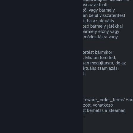
egy megújuló előfizetés nem volt használva az aktuális
számlázási ciklusban, az eredeti vásárlástól vagy bármely
automatikus megújítástól számított 48 órán belül visszatérítést
kérhetsz. A tartalom használtnak tekintett, ha az aktuális
számlázási ciklusban az előfizetésbe tartozó bármely játékkal
játszottak, vagy az előfizetésben foglalt bármely előny vagy
kedvezmény használatra, felhasználásra, módosításra vagy
átruházásra került.
Kérjük, vedd figyelembe, hogy aktív előfizetést bármikor
törölhetsz a
fiók részletei
oldaladra lépve. Miután törölted,
előfizetésed többé nem kerül automatikusan megújításra, de az
előfizetés tartalmához és előnyeihez az aktuális számlázási
időszakod végéig megtartod a hozzáférést.
Steam Hardver
A a
href="https://store.steampowered.com/hardware_order_terms"Har
visszatérítési szabályzatban/a meghatározott, vonatkozó
időkereten és eljáráson belül visszatérítést kérhetsz a Steamen
vásárolt Steam hardverre és tartozékokra.
Visszatérítés csomagokra