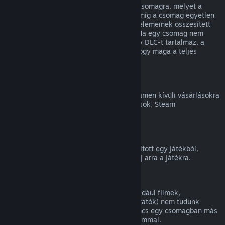
Teljes visszatérítést kaphatsz bármilyen csomagra, melyet a
Steam Áruházban vásároltál, mindaddig, míg a csomag egyetlen
eleme sem került átadásra, és a csomag elemeinek összesített
használati ideje kevesebb, mint két óra. Ha egy csomag nem
visszatéríthető játékon belüli tárgyat vagy DLC-t tartalmaz, a
Steam a kasszánál meg fogja mondani, hogy maga a teljes
csomag visszatéríthető-e.
Steamen kívüli vásárlások
A Valve nem tud visszatérítést adni a Steamen kívüli vásárlásokra
(például harmadik féltől vásárolt CD-kulcsok, Steam
Pénztárcakártyák).
VAC-kitiltások
Ha VAC (a Valve Anti-Cheat rendszer) kitiltott egy játékból,
elveszíted a jogot, hogy visszatérítést kérj arra a játékra.
Videótartalom
A Steamen elérhető videótartalmakra (például filmek,
rövidfilmek, sorozatok, epizódok és útmutatók) nem tudunk
visszatérítést nyújtani, hacsak a videó nincs egy csomagban más
(nem videó jellegű) visszatéríthető tartalommal.