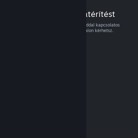
Hogyan igényelj visszatérítést
Visszatérítést, vagy a Steames vásárlásaiddal kapcsolatos
segítséget a
help.steampowered.com
oldalon kérhetsz.
Legutóbb frissítve: 2024. április 23.
© Valve Corporation. Minden jog fenntartva. A
védjegyek jogos tulajdonosaiké az Egyesült
Államokban és más országokban.
Adatvédelmi