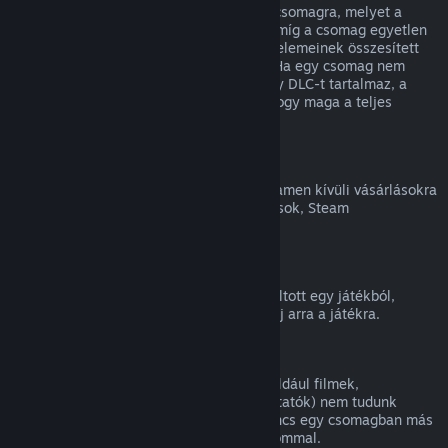
Teljes visszatérítést kaphatsz bármilyen csomagra, melyet a
Steam Áruházban vásároltál, mindaddig, míg a csomag egyetlen
eleme sem került átadásra, és a csomag elemeinek összesített
használati ideje kevesebb, mint két óra. Ha egy csomag nem
visszatéríthető játékon belüli tárgyat vagy DLC-t tartalmaz, a
Steam a kasszánál meg fogja mondani, hogy maga a teljes
csomag visszatéríthető-e.
Steamen kívüli vásárlások
A Valve nem tud visszatérítést adni a Steamen kívüli vásárlásokra
(például harmadik féltől vásárolt CD-kulcsok, Steam
Pénztárcakártyák).
VAC-kitiltások
Ha VAC (a Valve Anti-Cheat rendszer) kitiltott egy játékból,
elveszíted a jogot, hogy visszatérítést kérj arra a játékra.
Videótartalom
A Steamen elérhető videótartalmakra (például filmek,
rövidfilmek, sorozatok, epizódok és útmutatók) nem tudunk
visszatérítést nyújtani, hacsak a videó nincs egy csomagban más
(nem videó jellegű) visszatéríthető tartalommal.