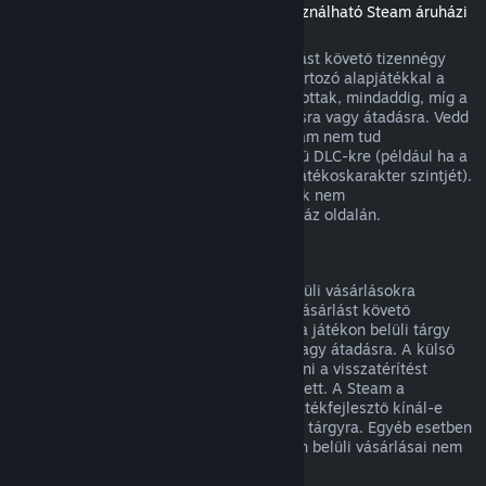
(Másik játékban vagy alkalmazásban használható Steam áruházi
tartalom, „DLC”)
A Steam Áruházból vásárolt DLC a vásárlást követő tizennégy
napon belül visszatéríthető, ha a hozzá tartozó alapjátékkal a
vásárlás óta kevesebb mint két órát játszottak, mindaddig, míg a
DLC nem került felhasználásra, módosításra vagy átadásra. Vedd
figyelembe, hogy egyes esetekben a Steam nem tud
visszatérítést adni egyes külső fejlesztésű DLC-kre (például ha a
DLC visszavonhatatlanul megnöveli egy játékoskarakter szintjét).
Ezen kivételek világosan jelzésre kerülnek nem
visszatéríthetőként vásárlás előtt az Áruház oldalán.
Visszatérítés játékon belüli vásárlásokra
A Steam visszatérítést kínál a játékon belüli vásárlásokra
bármely, a Valve fejlesztette játékban a vásárlást követő
negyvennyolc órán belül mindaddig, míg a játékon belüli tárgy
nem került felhasználásra, módosításra vagy átadásra. A külső
fejlesztőknek lehetősége van engedélyezni a visszatérítést
játékon belüli tárgyaikra e feltételek mellett. A Steam a
vásárláskor meg fogja mondani, hogy a játékfejlesztő kínál-e
visszatérítést a megvásárolandó játékbeli tárgyra. Egyéb esetben
a nem a Valve fejlesztette játékok játékon belüli vásárlásai nem
visszatéríthetők a Steamen keresztül.