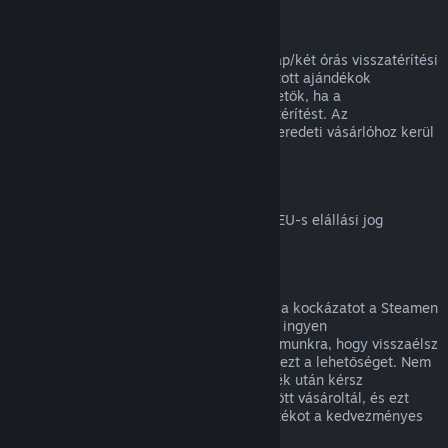
Ajándékok visszatérítése
A beváltatlan ajándékok a standard 14 nap/két órás visszatérítési
időszakon belül visszatéríthetők. A beváltott ajándékok
ugyanezen feltételek mellett visszatéríthetők, ha a
megajándékozott kezdeményezi a visszatérítést. Az
ajándékvásárlásához használt összeg az eredeti vásárlóhoz kerül
vissza.
EU elállási jog
Magyarázatért arról, hogyan működik az EU-s elállási jog
Steames ügyfeleknél,
kattints ide
.
Visszaélés
A visszatérítés célja, hogy megszüntesse a kockázatot a Steamen
történő vásárlásoknál, nem pedig játékok ingyen
megszerzésének módja. Ha úgy tűnik számunkra, hogy visszaélsz
a visszatérítésekkel, megvonhatjuk tőled ezt a lehetőséget. Nem
tekintjük visszaélésnek, ha egy olyan játék után kérsz
visszatérítést, melyet éppen egy vásár előtt vásároltál, és ezt
követően azonnal újra megvásárolod a játékot a kedvezményes
áron.