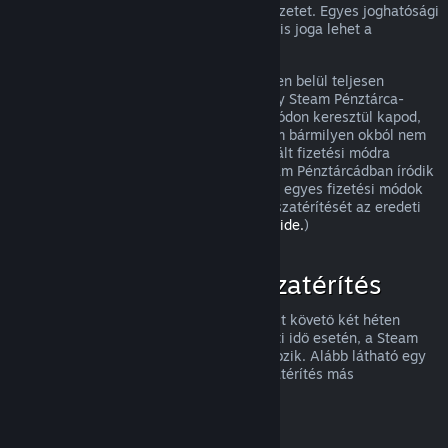
visszatérítést, és meg fogjuk nézni a helyzetet. Egyes joghatósági
területek fogyasztóinak olyan esetekben is joga lehet a
visszatérítésre, amikor a játék hibás.
Vásárlásod a jóváhagyást követő egy héten belül teljesen
visszatérítésre kerül. A visszatérítést vagy Steam Pénztárca-
összegként, vagy ugyanazon a fizetési módon keresztül kapod,
amit a vásárláshoz használtál. Ha a Steam bármilyen okból nem
tudja a visszatérítést az eredetileg használt fizetési módra
végrehajtani, akkor a teljes összeg a Steam Pénztárcádban íródik
jóvá. (Az országodból a Steamen elérhető egyes fizetési módok
esetleg nem támogatják a vásárlások visszatérítését az eredeti
fizetési móddal.
A teljes listához kattints ide.
)
Mire vonatkozik a visszatérítés
A Steam visszatérítési ajánlata a vásárlást követő két héten
belül, kevesebb mint két órányi használati idő esetén, a Steam
áruházi játékokra és szoftverekre vonatkozik. Alább látható egy
áttekintés arról, hogyan működik a visszatérítés más
vásárlásfajtáknál.
Visszatérítés letölthető tartalmakhoz