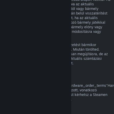
egy megújuló előfizetés nem volt használva az aktuális
számlázási ciklusban, az eredeti vásárlástól vagy bármely
automatikus megújítástól számított 48 órán belül visszatérítést
kérhetsz. A tartalom használtnak tekintett, ha az aktuális
számlázási ciklusban az előfizetésbe tartozó bármely játékkal
játszottak, vagy az előfizetésben foglalt bármely előny vagy
kedvezmény használatra, felhasználásra, módosításra vagy
átruházásra került.
Kérjük, vedd figyelembe, hogy aktív előfizetést bármikor
törölhetsz a
fiók részletei
oldaladra lépve. Miután törölted,
előfizetésed többé nem kerül automatikusan megújításra, de az
előfizetés tartalmához és előnyeihez az aktuális számlázási
időszakod végéig megtartod a hozzáférést.
Steam Hardver
A a
href="https://store.steampowered.com/hardware_order_terms"Har
visszatérítési szabályzatban/a meghatározott, vonatkozó
időkereten és eljáráson belül visszatérítést kérhetsz a Steamen
vásárolt Steam hardverre és tartozékokra.
Visszatérítés csomagokra