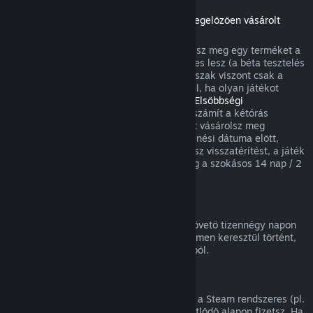
Visszatérítések a megjelenési dátumot megelőzően vásárolt
játékokra
Amikor a megjelenési dátum előtt vásárolsz meg egy terméket a
Steamen, a kétórás játékidőkorlát érvényes lesz (a béta tesztelés
kivételével), a 14 napos visszatérítési időszak viszont csak a
megjelenési dátum után kezdődik. Például, ha olyan játékot
vásárolsz, ami
Korai hozzáférésben
vagy
Elsőbbségi
hozzáférésben
van, minden játékidő beleszámít a kétórás
visszatérítési korlátba. Ha olyan terméket vásárolsz meg
elővételben, ami nem játszható a megjelenési dátuma előtt,
annak megjelenése előtt bármikor kérhetsz visszatérítést, a játék
megjelenési időpontjától kezdődően pedig a szokásos 14 nap / 2
óra visszatérítési periódus lesz érvényes.
Steam Pénztárca visszatérítések
Steam Pénztárca feltöltésre a vásárlást követő tizennégy napon
belül kérhetsz visszatérítést, ha az a Steamen keresztül történt,
és nem használtál fel a feltöltés összegéből.
Megújuló előfizetések
Egyes tartalmakhoz és szolgáltatásokhoz a Steam rendszeres (pl.
havi, éves) hozzáférést kínál, amiért ismétlődő alapon fizetsz. Ha