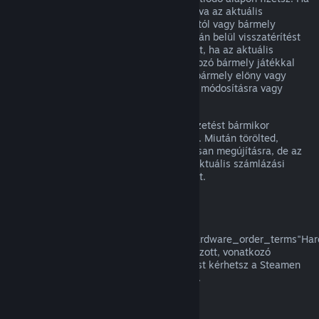
egy megújuló előfizetés nem volt használva az aktuális
számlázási ciklusban, az eredeti vásárlástól vagy bármely
automatikus megújítástól számított 48 órán belül visszatérítést
kérhetsz. A tartalom használtnak tekintett, ha az aktuális
számlázási ciklusban az előfizetésbe tartozó bármely játékkal
játszottak, vagy az előfizetésben foglalt bármely előny vagy
kedvezmény használatra, felhasználásra, módosításra vagy
átruházásra került.
Kérjük, vedd figyelembe, hogy aktív előfizetést bármikor
törölhetsz a
fiók részletei
oldaladra lépve. Miután törölted,
előfizetésed többé nem kerül automatikusan megújításra, de az
előfizetés tartalmához és előnyeihez az aktuális számlázási
időszakod végéig megtartod a hozzáférést.
Steam Hardver
A a
href="https://store.steampowered.com/hardware_order_terms"Har
visszatérítési szabályzatban/a meghatározott, vonatkozó
időkereten és eljáráson belül visszatérítést kérhetsz a Steamen
vásárolt Steam hardverre és tartozékokra.
Visszatérítés csomagokra