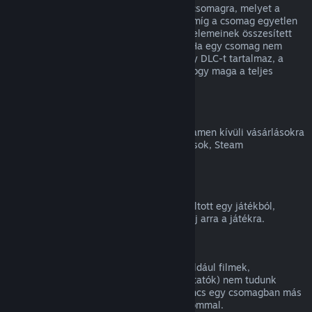
Teljes visszatérítést kaphatsz bármilyen csomagra, melyet a
Steam Áruházban vásároltál, mindaddig, míg a csomag egyetlen
eleme sem került átadásra, és a csomag elemeinek összesített
használati ideje kevesebb, mint két óra. Ha egy csomag nem
visszatéríthető játékon belüli tárgyat vagy DLC-t tartalmaz, a
Steam a kasszánál meg fogja mondani, hogy maga a teljes
csomag visszatéríthető-e.
Steamen kívüli vásárlások
A Valve nem tud visszatérítést adni a Steamen kívüli vásárlásokra
(például harmadik féltől vásárolt CD-kulcsok, Steam
Pénztárcakártyák).
VAC-kitiltások
Ha VAC (a Valve Anti-Cheat rendszer) kitiltott egy játékból,
elveszíted a jogot, hogy visszatérítést kérj arra a játékra.
Videótartalom
A Steamen elérhető videótartalmakra (például filmek,
rövidfilmek, sorozatok, epizódok és útmutatók) nem tudunk
visszatérítést nyújtani, hacsak a videó nincs egy csomagban más
(nem videó jellegű) visszatéríthető tartalommal.