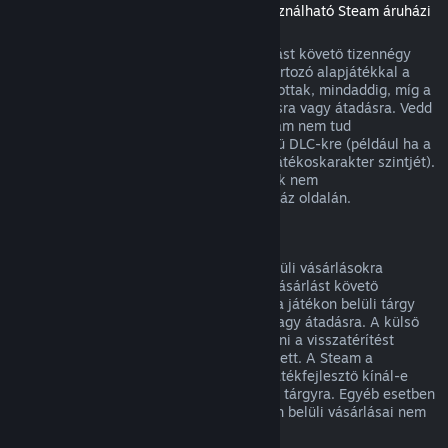
(Másik játékban vagy alkalmazásban használható Steam áruházi
tartalom, „DLC”)
A Steam Áruházból vásárolt DLC a vásárlást követő tizennégy
napon belül visszatéríthető, ha a hozzá tartozó alapjátékkal a
vásárlás óta kevesebb mint két órát játszottak, mindaddig, míg a
DLC nem került felhasználásra, módosításra vagy átadásra. Vedd
figyelembe, hogy egyes esetekben a Steam nem tud
visszatérítést adni egyes külső fejlesztésű DLC-kre (például ha a
DLC visszavonhatatlanul megnöveli egy játékoskarakter szintjét).
Ezen kivételek világosan jelzésre kerülnek nem
visszatéríthetőként vásárlás előtt az Áruház oldalán.
Visszatérítés játékon belüli vásárlásokra
A Steam visszatérítést kínál a játékon belüli vásárlásokra
bármely, a Valve fejlesztette játékban a vásárlást követő
negyvennyolc órán belül mindaddig, míg a játékon belüli tárgy
nem került felhasználásra, módosításra vagy átadásra. A külső
fejlesztőknek lehetősége van engedélyezni a visszatérítést
játékon belüli tárgyaikra e feltételek mellett. A Steam a
vásárláskor meg fogja mondani, hogy a játékfejlesztő kínál-e
visszatérítést a megvásárolandó játékbeli tárgyra. Egyéb esetben
a nem a Valve fejlesztette játékok játékon belüli vásárlásai nem
visszatéríthetők a Steamen keresztül.