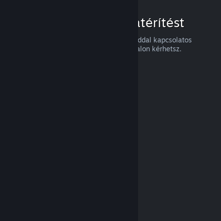
Hogyan igényelj visszatérítést
Visszatérítést, vagy a Steames vásárlásaiddal kapcsolatos
segítséget a
help.steampowered.com
oldalon kérhetsz.
Legutóbb frissítve: 2024. április 23.
© Valve Corporation. Minden jog fenntartva. A
védjegyek jogos tulajdonosaiké az Egyesült
Államokban és más országokban.
Adatvédelmi