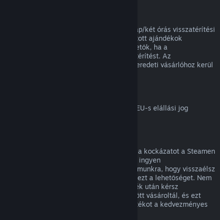
Ajándékok visszatérítése
A beváltatlan ajándékok a standard 14 nap/két órás visszatérítési
időszakon belül visszatéríthetők. A beváltott ajándékok
ugyanezen feltételek mellett visszatéríthetők, ha a
megajándékozott kezdeményezi a visszatérítést. Az
ajándékvásárlásához használt összeg az eredeti vásárlóhoz kerül
vissza.
EU elállási jog
Magyarázatért arról, hogyan működik az EU-s elállási jog
Steames ügyfeleknél,
kattints ide
.
Visszaélés
A visszatérítés célja, hogy megszüntesse a kockázatot a Steamen
történő vásárlásoknál, nem pedig játékok ingyen
megszerzésének módja. Ha úgy tűnik számunkra, hogy visszaélsz
a visszatérítésekkel, megvonhatjuk tőled ezt a lehetőséget. Nem
tekintjük visszaélésnek, ha egy olyan játék után kérsz
visszatérítést, melyet éppen egy vásár előtt vásároltál, és ezt
követően azonnal újra megvásárolod a játékot a kedvezményes
áron.