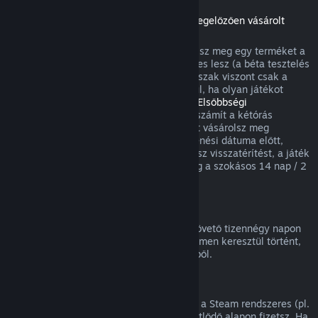
Visszatérítések a megjelenési dátumot megelőzően vásárolt
játékokra
Amikor a megjelenési dátum előtt vásárolsz meg egy terméket a
Steamen, a kétórás játékidőkorlát érvényes lesz (a béta tesztelés
kivételével), a 14 napos visszatérítési időszak viszont csak a
megjelenési dátum után kezdődik. Például, ha olyan játékot
vásárolsz, ami
Korai hozzáférésben
vagy
Elsőbbségi
hozzáférésben
van, minden játékidő beleszámít a kétórás
visszatérítési korlátba. Ha olyan terméket vásárolsz meg
elővételben, ami nem játszható a megjelenési dátuma előtt,
annak megjelenése előtt bármikor kérhetsz visszatérítést, a játék
megjelenési időpontjától kezdődően pedig a szokásos 14 nap / 2
óra visszatérítési periódus lesz érvényes.
Steam Pénztárca visszatérítések
Steam Pénztárca feltöltésre a vásárlást követő tizennégy napon
belül kérhetsz visszatérítést, ha az a Steamen keresztül történt,
és nem használtál fel a feltöltés összegéből.
Megújuló előfizetések
Egyes tartalmakhoz és szolgáltatásokhoz a Steam rendszeres (pl.
havi, éves) hozzáférést kínál, amiért ismétlődő alapon fizetsz. Ha