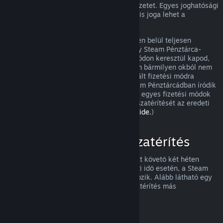
visszatérítést, és meg fogjuk nézni a helyzetet. Egyes joghatósági
területek fogyasztóinak olyan esetekben is joga lehet a
visszatérítésre, amikor a játék hibás.
Vásárlásod a jóváhagyást követő egy héten belül teljesen
visszatérítésre kerül. A visszatérítést vagy Steam Pénztárca-
összegként, vagy ugyanazon a fizetési módon keresztül kapod,
amit a vásárláshoz használtál. Ha a Steam bármilyen okból nem
tudja a visszatérítést az eredetileg használt fizetési módra
végrehajtani, akkor a teljes összeg a Steam Pénztárcádban íródik
jóvá. (Az országodból a Steamen elérhető egyes fizetési módok
esetleg nem támogatják a vásárlások visszatérítését az eredeti
fizetési móddal.
A teljes listához kattints ide.
)
Mire vonatkozik a visszatérítés
A Steam visszatérítési ajánlata a vásárlást követő két héten
belül, kevesebb mint két órányi használati idő esetén, a Steam
áruházi játékokra és szoftverekre vonatkozik. Alább látható egy
áttekintés arról, hogyan működik a visszatérítés más
vásárlásfajtáknál.
Visszatérítés letölthető tartalmakhoz