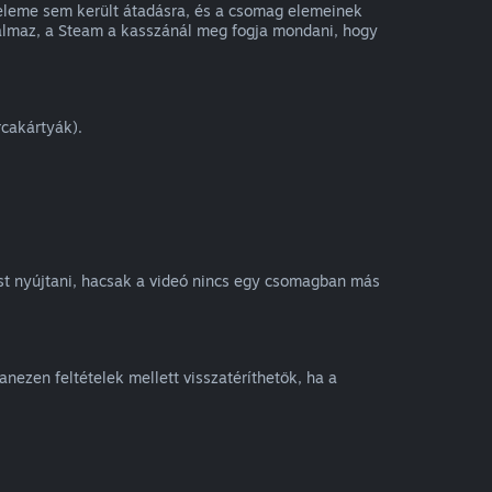
 eleme sem került átadásra, és a csomag elemeinek
rtalmaz, a Steam a kasszánál meg fogja mondani, hogy
rcakártyák).
ést nyújtani, hacsak a videó nincs egy csomagban más
nezen feltételek mellett visszatéríthetők, ha a