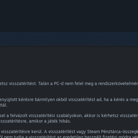
etsz visszatérítést. Talán a PC-d nem felel meg a rendszerkövetelmé
nyújtott kérésre bármilyen okból visszatérítést ad, ha a kérés a meg
tál.
sel a felvázolt visszatérítési szabályokon, akkor is kérhetsz visszaté
sszatérítésre, amikor a játék hibás.
 visszatérítésre kerül. A visszatérítést vagy Steam Pénztárca-össze
l nem tudja a visszatérítést az eredetileg használt fizetési módra v