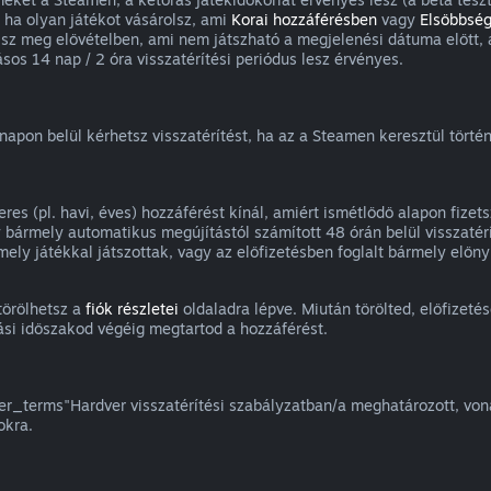
 ha olyan játékot vásárolsz, ami
Korai hozzáférésben
vagy
Elsőbbség
olsz meg elővételben, ami nem játszható a megjelenési dátuma előtt, 
os 14 nap / 2 óra visszatérítési periódus lesz érvényes.
apon belül kérhetsz visszatérítést, ha az a Steamen keresztül történt
es (pl. havi, éves) hozzáférést kínál, amiért ismétlődő alapon fizet
y bármely automatikus megújítástól számított 48 órán belül visszatérí
rmely játékkal játszottak, vagy az előfizetésben foglalt bármely elő
törölhetsz a
fiók részletei
oldaladra lépve. Miután törölted, előfizet
ási időszakod végéig megtartod a hozzáférést.
_terms"Hardver visszatérítési szabályzatban/a meghatározott, vonat
okra.