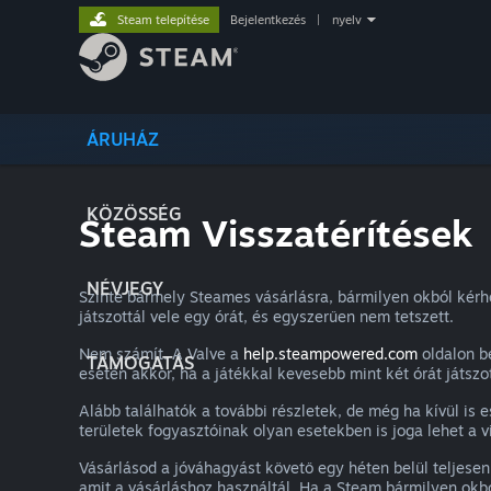
Steam telepítése
Bejelentkezés
|
nyelv
ÁRUHÁZ
KÖZÖSSÉG
Steam Visszatérítések
NÉVJEGY
Szinte bármely Steames vásárlásra, bármilyen okból kérh
játszottál vele egy órát, és egyszerűen nem tetszett.
Nem számít. A Valve a
help.steampowered.com
oldalon be
TÁMOGATÁS
esetén akkor, ha a játékkal kevesebb mint két órát játszot
Alább találhatók a további részletek, de még ha kívül is e
területek fogyasztóinak olyan esetekben is joga lehet a vi
Vásárlásod a jóváhagyást követő egy héten belül teljesen
amit a vásárláshoz használtál. Ha a Steam bármilyen okbó