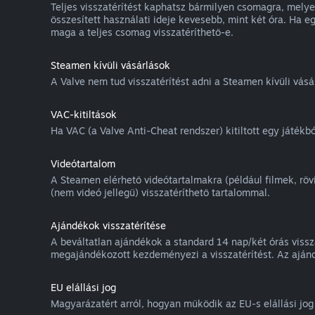
Teljes visszatérítést kaphatsz bármilyen csomagra, mely
összesített használati ideje kevesebb, mint két óra. Ha 
maga a teljes csomag visszatéríthető-e.
Steamen kívüli vásárlások
A Valve nem tud visszatérítést adni a Steamen kívüli vás
VAC-kitiltások
Ha VAC (a Valve Anti-Cheat rendszer) kitiltott egy játékból
Videótartalom
A Steamen elérhető videótartalmakra (például filmek, rö
(nem videó jellegű) visszatéríthető tartalommal.
Ajándékok visszatérítése
A beváltatlan ajándékok a standard 14 nap/két órás vissza
megajándékozott kezdeményezi a visszatérítést. Az ajánd
EU elállási jog
Magyarázatért arról, hogyan működik az EU-s elállási jo