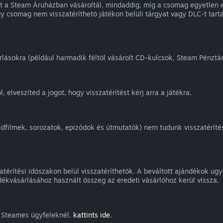
et a Steam Áruházban vásároltál, mindaddig, míg a csomag egyetlen
egy csomag nem visszatéríthető játékon belüli tárgyat vagy DLC-t ta
árlásokra (például harmadik féltől vásárolt CD-kulcsok, Steam Pénztá
, elveszíted a jogot, hogy visszatérítést kérj arra a játékra.
vidfilmek, sorozatok, epizódok és útmutatók) nem tudunk visszatérít
térítési időszakon belül visszatéríthetők. A beváltott ajándékok ugya
ékvásárlásához használt összeg az eredeti vásárlóhoz kerül vissza.
g Steames ügyfeleknél,
kattints ide
.