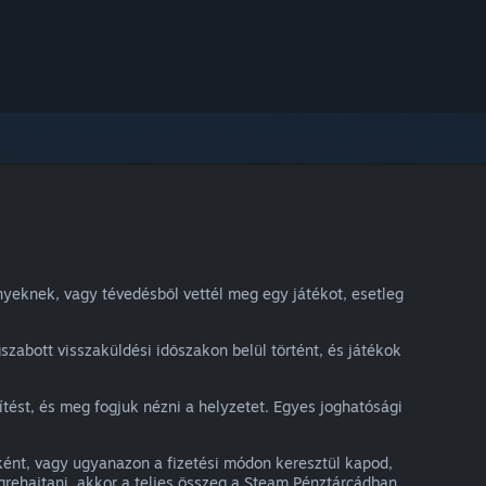
nyeknek, vagy tévedésből vettél meg egy játékot, esetleg
szabott visszaküldési időszakon belül történt, és játékok
rítést, és meg fogjuk nézni a helyzetet. Egyes joghatósági
gként, vagy ugyanazon a fizetési módon keresztül kapod,
égrehajtani, akkor a teljes összeg a Steam Pénztárcádban