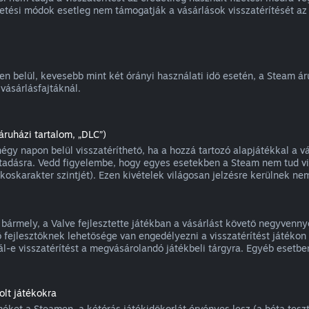
zetési módok esetleg nem támogatják a vásárlások visszatérítését az 
ten belül, kevesebb mint két órányi használati idő esetén, a Steam á
vásárlásfajtáknál.
ruházi tartalom, „DLC”)
gy napon belül visszatéríthető, ha a hozzá tartozó alapjátékkal a vá
tadásra. Vedd figyelembe, hogy egyes esetekben a Steam nem tud vis
oskarakter szintjét). Ezen kivételek világosan jelzésre kerülnek nem
a bármely, a Valve fejlesztette játékban a vásárlást követő negyvenny
 fejlesztőknek lehetősége van engedélyezni a visszatérítést játékon b
l-e visszatérítést a megvásárolandó játékbeli tárgyra. Egyéb esetben
lt játékokra
ket a Steamen, a kétórás játékidőkorlát érvényes lesz (a béta teszte