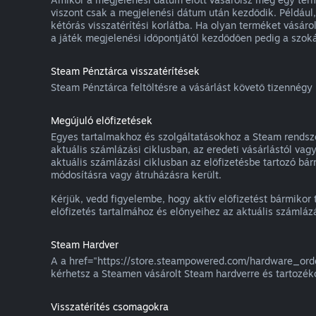
viszont csak a megjelenési dátum után kezdődik. Például,
kétórás visszatérítési korlátba. Ha olyan terméket vásár
a játék megjelenési időpontjától kezdődően pedig a szokás
Steam Pénztárca visszatérítések
Steam Pénztárca feltöltésre a vásárlást követő tizennégy n
Megújuló előfizetések
Egyes tartalmakhoz és szolgáltatásokhoz a Steam rendszer
aktuális számlázási ciklusban, az eredeti vásárlástól vag
aktuális számlázási ciklusban az előfizetésbe tartozó bá
módosításra vagy átruházásra került.
Kérjük, vedd figyelembe, hogy aktív előfizetést bármikor 
előfizetés tartalmához és előnyeihez az aktuális számláz
Steam Hardver
A a href="https://store.steampowered.com/hardware_order
kérhetsz a Steamen vásárolt Steam hardverre és tartozék
Visszatérítés csomagokra