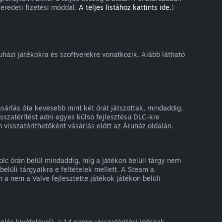
eredeti fizetési móddal.
A teljes listához kattints ide.
)
ruházi játékokra és szoftverekre vonatkozik. Alább látható
sárlás óta kevesebb mint két órát játszottak, mindaddig,
szatérítést adni egyes külső fejlesztésű DLC-kre
 visszatéríthetőként vásárlás előtt az Áruház oldalán.
olc órán belül mindaddig, míg a játékon belüli tárgy nem
elüli tárgyaikra e feltételek mellett. A Steam a
 a nem a Valve fejlesztette játékok játékon belüli
lés kivételével), a 14 napos visszatérítési időszak