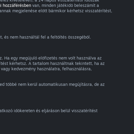
i hozzáférésben
van, minden játékidő beleszámít a
annak megjelenése előtt bármikor kérhetsz visszatérítést,
, és nem használtál fel a feltöltés összegéből.
sz. Ha egy megújuló előfizetés nem volt használva az
tést kérhetsz. A tartalom használtnak tekintett, ha az
ny vagy kedvezmény használatra, felhasználásra,
ésed többé nem kerül automatikusan megújításra, de az
kozó időkereten és eljáráson belül visszatérítést