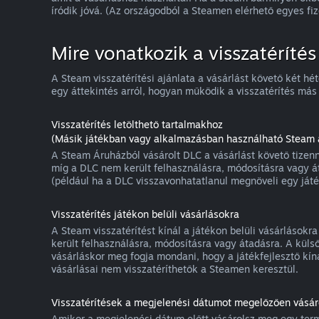
íródik jóvá. (Az országodból a Steamen elérhető egyes fi
Mire vonatkozik a visszatérítés
A Steam visszatérítési ajánlata a vásárlást követő két hé
egy áttekintés arról, hogyan működik a visszatérítés más 
Visszatérítés letölthető tartalmakhoz
(Másik játékban vagy alkalmazásban használható Steam á
A Steam Áruházból vásárolt DLC a vásárlást követő tizenné
míg a DLC nem került felhasználásra, módosításra vagy á
(például ha a DLC visszavonhatatlanul megnöveli egy játék
Visszatérítés játékon belüli vásárlásokra
A Steam visszatérítést kínál a játékon belüli vásárlásokr
került felhasználásra, módosításra vagy átadásra. A külső
vásárláskor meg fogja mondani, hogy a játékfejlesztő kíná
vásárlásai nem visszatéríthetők a Steamen keresztül.
Visszatérítések a megjelenési dátumot megelőzően vásáro
Amikor a megjelenési dátum előtt vásárolsz meg egy termé