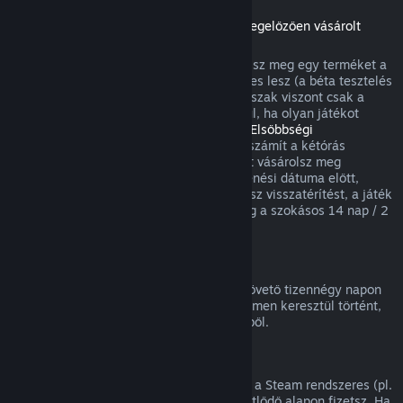
Visszatérítések a megjelenési dátumot megelőzően vásárolt
játékokra
Amikor a megjelenési dátum előtt vásárolsz meg egy terméket a
Steamen, a kétórás játékidőkorlát érvényes lesz (a béta tesztelés
kivételével), a 14 napos visszatérítési időszak viszont csak a
megjelenési dátum után kezdődik. Például, ha olyan játékot
vásárolsz, ami
Korai hozzáférésben
vagy
Elsőbbségi
hozzáférésben
van, minden játékidő beleszámít a kétórás
visszatérítési korlátba. Ha olyan terméket vásárolsz meg
elővételben, ami nem játszható a megjelenési dátuma előtt,
annak megjelenése előtt bármikor kérhetsz visszatérítést, a játék
megjelenési időpontjától kezdődően pedig a szokásos 14 nap / 2
óra visszatérítési periódus lesz érvényes.
Steam Pénztárca visszatérítések
Steam Pénztárca feltöltésre a vásárlást követő tizennégy napon
belül kérhetsz visszatérítést, ha az a Steamen keresztül történt,
és nem használtál fel a feltöltés összegéből.
Megújuló előfizetések
Egyes tartalmakhoz és szolgáltatásokhoz a Steam rendszeres (pl.
havi, éves) hozzáférést kínál, amiért ismétlődő alapon fizetsz. Ha