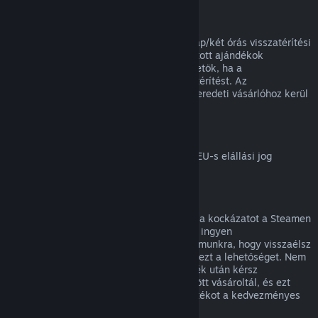
Ajándékok visszatérítése
A beváltatlan ajándékok a standard 14 nap/két órás visszatérítési
időszakon belül visszatéríthetők. A beváltott ajándékok
ugyanezen feltételek mellett visszatéríthetők, ha a
megajándékozott kezdeményezi a visszatérítést. Az
ajándékvásárlásához használt összeg az eredeti vásárlóhoz kerül
vissza.
EU elállási jog
Magyarázatért arról, hogyan működik az EU-s elállási jog
Steames ügyfeleknél,
kattints ide
.
Visszaélés
A visszatérítés célja, hogy megszüntesse a kockázatot a Steamen
történő vásárlásoknál, nem pedig játékok ingyen
megszerzésének módja. Ha úgy tűnik számunkra, hogy visszaélsz
a visszatérítésekkel, megvonhatjuk tőled ezt a lehetőséget. Nem
tekintjük visszaélésnek, ha egy olyan játék után kérsz
visszatérítést, melyet éppen egy vásár előtt vásároltál, és ezt
követően azonnal újra megvásárolod a játékot a kedvezményes
áron.