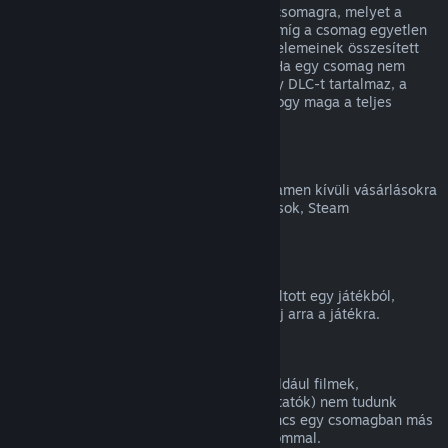
Teljes visszatérítést kaphatsz bármilyen csomagra, melyet a
Steam Áruházban vásároltál, mindaddig, míg a csomag egyetlen
eleme sem került átadásra, és a csomag elemeinek összesített
használati ideje kevesebb, mint két óra. Ha egy csomag nem
visszatéríthető játékon belüli tárgyat vagy DLC-t tartalmaz, a
Steam a kasszánál meg fogja mondani, hogy maga a teljes
csomag visszatéríthető-e.
Steamen kívüli vásárlások
A Valve nem tud visszatérítést adni a Steamen kívüli vásárlásokra
(például harmadik féltől vásárolt CD-kulcsok, Steam
Pénztárcakártyák).
VAC-kitiltások
Ha VAC (a Valve Anti-Cheat rendszer) kitiltott egy játékból,
elveszíted a jogot, hogy visszatérítést kérj arra a játékra.
Videótartalom
A Steamen elérhető videótartalmakra (például filmek,
rövidfilmek, sorozatok, epizódok és útmutatók) nem tudunk
visszatérítést nyújtani, hacsak a videó nincs egy csomagban más
(nem videó jellegű) visszatéríthető tartalommal.