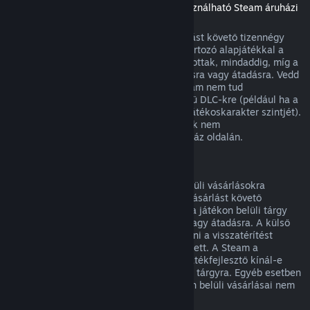
(Másik játékban vagy alkalmazásban használható Steam áruházi
tartalom, „DLC”)
A Steam Áruházból vásárolt DLC a vásárlást követő tizennégy
napon belül visszatéríthető, ha a hozzá tartozó alapjátékkal a
vásárlás óta kevesebb mint két órát játszottak, mindaddig, míg a
DLC nem került felhasználásra, módosításra vagy átadásra. Vedd
figyelembe, hogy egyes esetekben a Steam nem tud
visszatérítést adni egyes külső fejlesztésű DLC-kre (például ha a
DLC visszavonhatatlanul megnöveli egy játékoskarakter szintjét).
Ezen kivételek világosan jelzésre kerülnek nem
visszatéríthetőként vásárlás előtt az Áruház oldalán.
Visszatérítés játékon belüli vásárlásokra
A Steam visszatérítést kínál a játékon belüli vásárlásokra
bármely, a Valve fejlesztette játékban a vásárlást követő
negyvennyolc órán belül mindaddig, míg a játékon belüli tárgy
nem került felhasználásra, módosításra vagy átadásra. A külső
fejlesztőknek lehetősége van engedélyezni a visszatérítést
játékon belüli tárgyaikra e feltételek mellett. A Steam a
vásárláskor meg fogja mondani, hogy a játékfejlesztő kínál-e
visszatérítést a megvásárolandó játékbeli tárgyra. Egyéb esetben
a nem a Valve fejlesztette játékok játékon belüli vásárlásai nem
visszatéríthetők a Steamen keresztül.