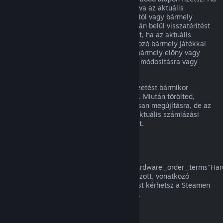
egy megújuló előfizetés nem volt használva az aktuális
számlázási ciklusban, az eredeti vásárlástól vagy bármely
automatikus megújítástól számított 48 órán belül visszatérítést
kérhetsz. A tartalom használtnak tekintett, ha az aktuális
számlázási ciklusban az előfizetésbe tartozó bármely játékkal
játszottak, vagy az előfizetésben foglalt bármely előny vagy
kedvezmény használatra, felhasználásra, módosításra vagy
átruházásra került.
Kérjük, vedd figyelembe, hogy aktív előfizetést bármikor
törölhetsz a
fiók részletei
oldaladra lépve. Miután törölted,
előfizetésed többé nem kerül automatikusan megújításra, de az
előfizetés tartalmához és előnyeihez az aktuális számlázási
időszakod végéig megtartod a hozzáférést.
Steam Hardver
A a
href="https://store.steampowered.com/hardware_order_terms"Har
visszatérítési szabályzatban/a meghatározott, vonatkozó
időkereten és eljáráson belül visszatérítést kérhetsz a Steamen
vásárolt Steam hardverre és tartozékokra.
Visszatérítés csomagokra