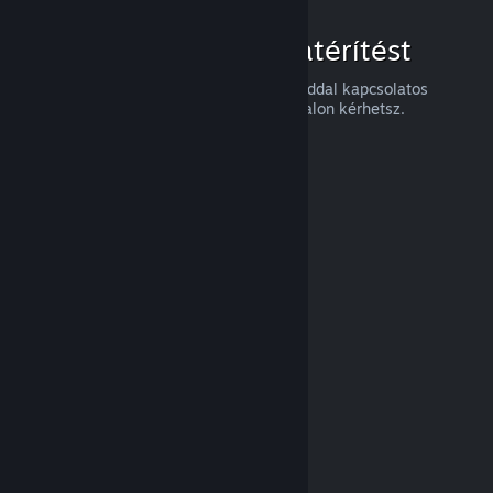
Hogyan igényelj visszatérítést
Visszatérítést, vagy a Steames vásárlásaiddal kapcsolatos
segítséget a
help.steampowered.com
oldalon kérhetsz.
Legutóbb frissítve: 2024. április 23.
© Valve Corporation. Minden jog fenntartva. A
védjegyek jogos tulajdonosaiké az Egyesült
Államokban és más országokban.
Adatvédelmi