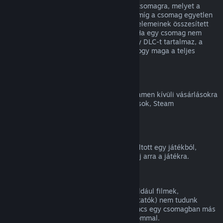
Teljes visszatérítést kaphatsz bármilyen csomagra, melyet a
Steam Áruházban vásároltál, mindaddig, míg a csomag egyetlen
eleme sem került átadásra, és a csomag elemeinek összesített
használati ideje kevesebb, mint két óra. Ha egy csomag nem
visszatéríthető játékon belüli tárgyat vagy DLC-t tartalmaz, a
Steam a kasszánál meg fogja mondani, hogy maga a teljes
csomag visszatéríthető-e.
Steamen kívüli vásárlások
A Valve nem tud visszatérítést adni a Steamen kívüli vásárlásokra
(például harmadik féltől vásárolt CD-kulcsok, Steam
Pénztárcakártyák).
VAC-kitiltások
Ha VAC (a Valve Anti-Cheat rendszer) kitiltott egy játékból,
elveszíted a jogot, hogy visszatérítést kérj arra a játékra.
Videótartalom
A Steamen elérhető videótartalmakra (például filmek,
rövidfilmek, sorozatok, epizódok és útmutatók) nem tudunk
visszatérítést nyújtani, hacsak a videó nincs egy csomagban más
(nem videó jellegű) visszatéríthető tartalommal.