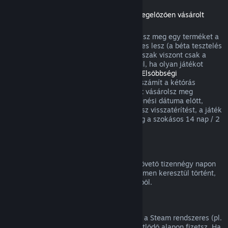
Visszatérítések a megjelenési dátumot megelőzően vásárolt
játékokra
Amikor a megjelenési dátum előtt vásárolsz meg egy terméket a
Steamen, a kétórás játékidőkorlát érvényes lesz (a béta tesztelés
kivételével), a 14 napos visszatérítési időszak viszont csak a
megjelenési dátum után kezdődik. Például, ha olyan játékot
vásárolsz, ami
Korai hozzáférésben
vagy
Elsőbbségi
hozzáférésben
van, minden játékidő beleszámít a kétórás
visszatérítési korlátba. Ha olyan terméket vásárolsz meg
elővételben, ami nem játszható a megjelenési dátuma előtt,
annak megjelenése előtt bármikor kérhetsz visszatérítést, a játék
megjelenési időpontjától kezdődően pedig a szokásos 14 nap / 2
óra visszatérítési periódus lesz érvényes.
Steam Pénztárca visszatérítések
Steam Pénztárca feltöltésre a vásárlást követő tizennégy napon
belül kérhetsz visszatérítést, ha az a Steamen keresztül történt,
és nem használtál fel a feltöltés összegéből.
Megújuló előfizetések
Egyes tartalmakhoz és szolgáltatásokhoz a Steam rendszeres (pl.
havi, éves) hozzáférést kínál, amiért ismétlődő alapon fizetsz. Ha