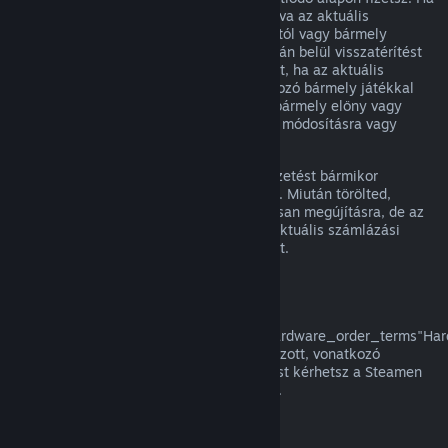
egy megújuló előfizetés nem volt használva az aktuális
számlázási ciklusban, az eredeti vásárlástól vagy bármely
automatikus megújítástól számított 48 órán belül visszatérítést
kérhetsz. A tartalom használtnak tekintett, ha az aktuális
számlázási ciklusban az előfizetésbe tartozó bármely játékkal
játszottak, vagy az előfizetésben foglalt bármely előny vagy
kedvezmény használatra, felhasználásra, módosításra vagy
átruházásra került.
Kérjük, vedd figyelembe, hogy aktív előfizetést bármikor
törölhetsz a
fiók részletei
oldaladra lépve. Miután törölted,
előfizetésed többé nem kerül automatikusan megújításra, de az
előfizetés tartalmához és előnyeihez az aktuális számlázási
időszakod végéig megtartod a hozzáférést.
Steam Hardver
A a
href="https://store.steampowered.com/hardware_order_terms"Har
visszatérítési szabályzatban/a meghatározott, vonatkozó
időkereten és eljáráson belül visszatérítést kérhetsz a Steamen
vásárolt Steam hardverre és tartozékokra.
Visszatérítés csomagokra