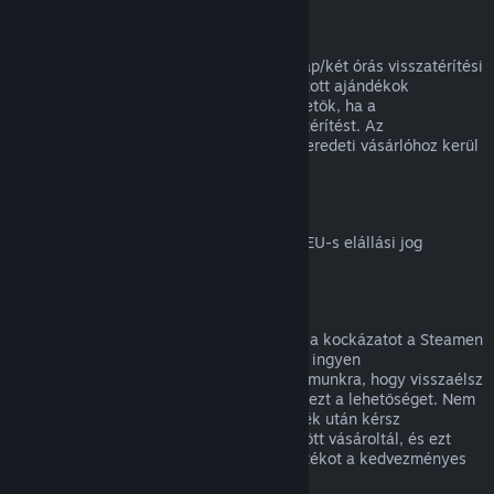
Ajándékok visszatérítése
A beváltatlan ajándékok a standard 14 nap/két órás visszatérítési
időszakon belül visszatéríthetők. A beváltott ajándékok
ugyanezen feltételek mellett visszatéríthetők, ha a
megajándékozott kezdeményezi a visszatérítést. Az
ajándékvásárlásához használt összeg az eredeti vásárlóhoz kerül
vissza.
EU elállási jog
Magyarázatért arról, hogyan működik az EU-s elállási jog
Steames ügyfeleknél,
kattints ide
.
Visszaélés
A visszatérítés célja, hogy megszüntesse a kockázatot a Steamen
történő vásárlásoknál, nem pedig játékok ingyen
megszerzésének módja. Ha úgy tűnik számunkra, hogy visszaélsz
a visszatérítésekkel, megvonhatjuk tőled ezt a lehetőséget. Nem
tekintjük visszaélésnek, ha egy olyan játék után kérsz
visszatérítést, melyet éppen egy vásár előtt vásároltál, és ezt
követően azonnal újra megvásárolod a játékot a kedvezményes
áron.