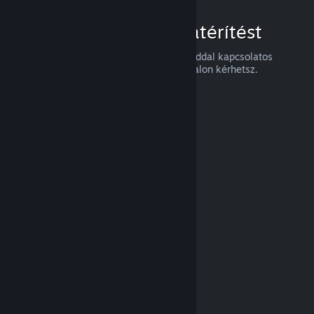
Hogyan igényelj visszatérítést
Visszatérítést, vagy a Steames vásárlásaiddal kapcsolatos
segítséget a
help.steampowered.com
oldalon kérhetsz.
Legutóbb frissítve: 2024. április 23.
© Valve Corporation. Minden jog fenntartva. A
védjegyek jogos tulajdonosaiké az Egyesült
Államokban és más országokban.
Adatvédelmi