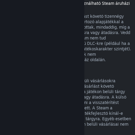
(Másik játékban vagy alkalmazásban használható Steam áruházi
tartalom, „DLC”)
A Steam Áruházból vásárolt DLC a vásárlást követő tizennégy
napon belül visszatéríthető, ha a hozzá tartozó alapjátékkal a
vásárlás óta kevesebb mint két órát játszottak, mindaddig, míg a
DLC nem került felhasználásra, módosításra vagy átadásra. Vedd
figyelembe, hogy egyes esetekben a Steam nem tud
visszatérítést adni egyes külső fejlesztésű DLC-kre (például ha a
DLC visszavonhatatlanul megnöveli egy játékoskarakter szintjét).
Ezen kivételek világosan jelzésre kerülnek nem
visszatéríthetőként vásárlás előtt az Áruház oldalán.
Visszatérítés játékon belüli vásárlásokra
A Steam visszatérítést kínál a játékon belüli vásárlásokra
bármely, a Valve fejlesztette játékban a vásárlást követő
negyvennyolc órán belül mindaddig, míg a játékon belüli tárgy
nem került felhasználásra, módosításra vagy átadásra. A külső
fejlesztőknek lehetősége van engedélyezni a visszatérítést
játékon belüli tárgyaikra e feltételek mellett. A Steam a
vásárláskor meg fogja mondani, hogy a játékfejlesztő kínál-e
visszatérítést a megvásárolandó játékbeli tárgyra. Egyéb esetben
a nem a Valve fejlesztette játékok játékon belüli vásárlásai nem
visszatéríthetők a Steamen keresztül.