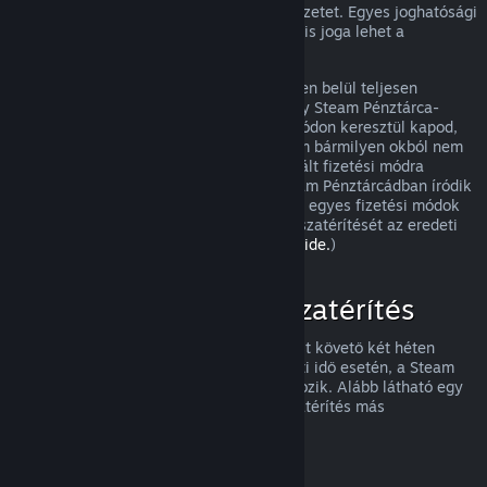
visszatérítést, és meg fogjuk nézni a helyzetet. Egyes joghatósági
területek fogyasztóinak olyan esetekben is joga lehet a
visszatérítésre, amikor a játék hibás.
Vásárlásod a jóváhagyást követő egy héten belül teljesen
visszatérítésre kerül. A visszatérítést vagy Steam Pénztárca-
összegként, vagy ugyanazon a fizetési módon keresztül kapod,
amit a vásárláshoz használtál. Ha a Steam bármilyen okból nem
tudja a visszatérítést az eredetileg használt fizetési módra
végrehajtani, akkor a teljes összeg a Steam Pénztárcádban íródik
jóvá. (Az országodból a Steamen elérhető egyes fizetési módok
esetleg nem támogatják a vásárlások visszatérítését az eredeti
fizetési móddal.
A teljes listához kattints ide.
)
Mire vonatkozik a visszatérítés
A Steam visszatérítési ajánlata a vásárlást követő két héten
belül, kevesebb mint két órányi használati idő esetén, a Steam
áruházi játékokra és szoftverekre vonatkozik. Alább látható egy
áttekintés arról, hogyan működik a visszatérítés más
vásárlásfajtáknál.
Visszatérítés letölthető tartalmakhoz