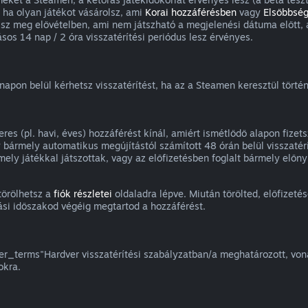
 ha olyan játékot vásárolsz, ami
Korai hozzáférésben
vagy
Elsőbbség
olsz meg elővételben, ami nem játszható a megjelenési dátuma előtt, 
os 14 nap / 2 óra visszatérítési periódus lesz érvényes.
apon belül kérhetsz visszatérítést, ha az a Steamen keresztül történt
es (pl. havi, éves) hozzáférést kínál, amiért ismétlődő alapon fizet
y bármely automatikus megújítástól számított 48 órán belül visszatérí
rmely játékkal játszottak, vagy az előfizetésben foglalt bármely elő
törölhetsz a
fiók részletei
oldaladra lépve. Miután törölted, előfizet
ási időszakod végéig megtartod a hozzáférést.
_terms"Hardver visszatérítési szabályzatban/a meghatározott, vonat
okra.