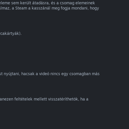
 eleme sem került átadásra, és a csomag elemeinek
rtalmaz, a Steam a kasszánál meg fogja mondani, hogy
rcakártyák).
ést nyújtani, hacsak a videó nincs egy csomagban más
nezen feltételek mellett visszatéríthetők, ha a