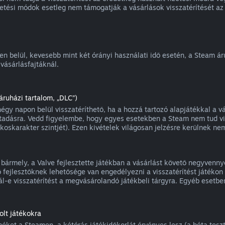
zetési módok esetleg nem támogatják a vásárlások visszatérítését az 
ten belül, kevesebb mint két órányi használati idő esetén, a Steam á
vásárlásfajtáknál.
ruházi tartalom, „DLC”)
gy napon belül visszatéríthető, ha a hozzá tartozó alapjátékkal a vá
tadásra. Vedd figyelembe, hogy egyes esetekben a Steam nem tud vis
oskarakter szintjét). Ezen kivételek világosan jelzésre kerülnek nem
a bármely, a Valve fejlesztette játékban a vásárlást követő negyvenny
 fejlesztőknek lehetősége van engedélyezni a visszatérítést játékon b
l-e visszatérítést a megvásárolandó játékbeli tárgyra. Egyéb esetben
lt játékokra
ket a Steamen, a kétórás játékidőkorlát érvényes lesz (a béta teszte