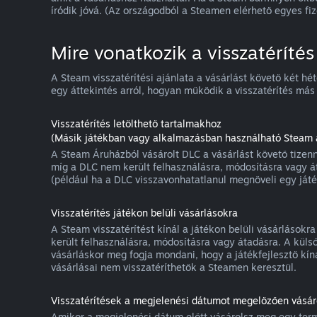
íródik jóvá. (Az országodból a Steamen elérhető egyes fi
Mire vonatkozik a visszatérítés
A Steam visszatérítési ajánlata a vásárlást követő két hé
egy áttekintés arról, hogyan működik a visszatérítés más 
Visszatérítés letölthető tartalmakhoz
(Másik játékban vagy alkalmazásban használható Steam á
A Steam Áruházból vásárolt DLC a vásárlást követő tizenné
míg a DLC nem került felhasználásra, módosításra vagy á
(például ha a DLC visszavonhatatlanul megnöveli egy játék
Visszatérítés játékon belüli vásárlásokra
A Steam visszatérítést kínál a játékon belüli vásárlásokr
került felhasználásra, módosításra vagy átadásra. A külső
vásárláskor meg fogja mondani, hogy a játékfejlesztő kíná
vásárlásai nem visszatéríthetők a Steamen keresztül.
Visszatérítések a megjelenési dátumot megelőzően vásáro
Amikor a megjelenési dátum előtt vásárolsz meg egy termé