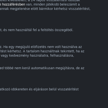
i hozzáférésben
van, minden játékidő beleszámít a
annak megjelenése előtt bármikor kérhetsz visszatérítést,
, és nem használtál fel a feltöltés összegéből.
sz. Ha egy megújuló előfizetés nem volt használva az
tést kérhetsz. A tartalom használtnak tekintett, ha az
ny vagy kedvezmény használatra, felhasználásra,
ésed többé nem kerül automatikusan megújításra, de az
kozó időkereten és eljáráson belül visszatérítést