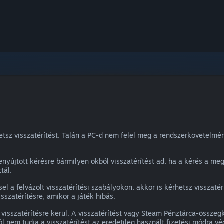
etsz visszatérítést. Talán a PC-d nem felel meg a rendszerkövetelmé
nyújtott kérésre bármilyen okból visszatérítést ad, ha a kérés a meg
tál.
sel a felvázolt visszatérítési szabályokon, akkor is kérhetsz visszaté
sszatérítésre, amikor a játék hibás.
 visszatérítésre kerül. A visszatérítést vagy Steam Pénztárca-össze
l nem tudja a visszatérítést az eredetileg használt fizetési módra v