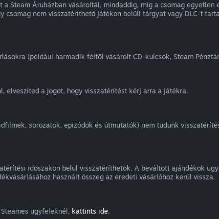
et a Steam Áruházban vásároltál, mindaddig, míg a csomag egyetlen
egy csomag nem visszatéríthető játékon belüli tárgyat vagy DLC-t ta
árlásokra (például harmadik féltől vásárolt CD-kulcsok, Steam Pénztá
, elveszíted a jogot, hogy visszatérítést kérj arra a játékra.
vidfilmek, sorozatok, epizódok és útmutatók) nem tudunk visszatérít
térítési időszakon belül visszatéríthetők. A beváltott ajándékok ugya
ékvásárlásához használt összeg az eredeti vásárlóhoz kerül vissza.
g Steames ügyfeleknél,
kattints ide
.