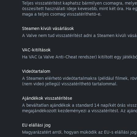
Teljes visszatérítést kaphatsz bármilyen csomagra, mely
összesített használati ideje kevesebb, mint két óra. Ha 
maga a teljes csomag visszatéríthető-e.
Steamen kívüli vásárlások
A Valve nem tud visszatérítést adni a Steamen kívüli vás
VAC-kitiltások
Ha VAC (a Valve Anti-Cheat rendszer) kitiltott egy játékból
Videótartalom
A Steamen elérhető videótartalmakra (például filmek, rö
(nem videó jellegű) visszatéríthető tartalommal.
Ajándékok visszatérítése
A beváltatlan ajándékok a standard 14 nap/két órás vissza
megajándékozott kezdeményezi a visszatérítést. Az ajánd
EU elállási jog
Magyarázatért arról, hogyan működik az EU-s elállási jo