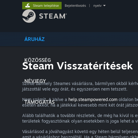
Steam telepítése
Bejelentkezés
|
nyelv
ÁRUHÁZ
KÖZÖSSÉG
Steam Visszatérítések
NÉVJEGY
Szinte bármely Steames vásárlásra, bármilyen okból kérh
játszottál vele egy órát, és egyszerűen nem tetszett.
Nem számít. A Valve a
help.steampowered.com
oldalon be
TÁMOGATÁS
esetén akkor, ha a játékkal kevesebb mint két órát játszot
Alább találhatók a további részletek, de még ha kívül is e
területek fogyasztóinak olyan esetekben is joga lehet a vi
Vásárlásod a jóváhagyást követő egy héten belül teljesen
amit a vásárláshoz használtál. Ha a Steam bármilyen okbó