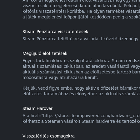
viszont csak a megjelenési dátum után kezdődik. Például,
kétórás visszatérítési korlátba. Ha olyan terméket vásár
a játék megjelenési időpontjától kezdődően pedig a szokás
Steam Pénztárca visszatérítések
Steam Pénztárca feltöltésre a vásárlást követő tizennégy n
Megújuló előfizetések
Egyes tartalmakhoz és szolgáltatásokhoz a Steam rendszer
aktuális számlázási ciklusban, az eredeti vásárlástól vag
aktuális számlázási ciklusban az előfizetésbe tartozó bá
módosításra vagy átruházásra került.
Kérjük, vedd figyelembe, hogy aktív előfizetést bármikor 
előfizetés tartalmához és előnyeihez az aktuális számláz
Steam Hardver
A a href="https://store.steampowered.com/hardware_order
kérhetsz a Steamen vásárolt Steam hardverre és tartozék
Visszatérítés csomagokra