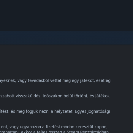
nyeknek, vagy tévedésből vettél meg egy játékot, esetleg
szabott visszaküldési időszakon belül történt, és játékok
rítést, és meg fogjuk nézni a helyzetet. Egyes joghatósági
gként, vagy ugyanazon a fizetési módon keresztül kapod,
égrehajtani, akkor a teljes összeg a Steam Pénztárcádban