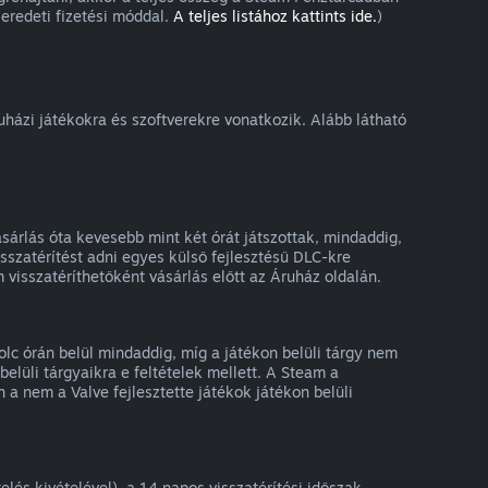
eredeti fizetési móddal.
A teljes listához kattints ide.
)
ruházi játékokra és szoftverekre vonatkozik. Alább látható
sárlás óta kevesebb mint két órát játszottak, mindaddig,
szatérítést adni egyes külső fejlesztésű DLC-kre
 visszatéríthetőként vásárlás előtt az Áruház oldalán.
olc órán belül mindaddig, míg a játékon belüli tárgy nem
elüli tárgyaikra e feltételek mellett. A Steam a
 a nem a Valve fejlesztette játékok játékon belüli
lés kivételével), a 14 napos visszatérítési időszak