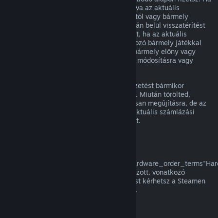
egy megújuló előfizetés nem volt használva az aktuális
számlázási ciklusban, az eredeti vásárlástól vagy bármely
automatikus megújítástól számított 48 órán belül visszatérítést
kérhetsz. A tartalom használtnak tekintett, ha az aktuális
számlázási ciklusban az előfizetésbe tartozó bármely játékkal
játszottak, vagy az előfizetésben foglalt bármely előny vagy
kedvezmény használatra, felhasználásra, módosításra vagy
átruházásra került.
Kérjük, vedd figyelembe, hogy aktív előfizetést bármikor
törölhetsz a
fiók részletei
oldaladra lépve. Miután törölted,
előfizetésed többé nem kerül automatikusan megújításra, de az
előfizetés tartalmához és előnyeihez az aktuális számlázási
időszakod végéig megtartod a hozzáférést.
Steam Hardver
A a
href="https://store.steampowered.com/hardware_order_terms"Har
visszatérítési szabályzatban/a meghatározott, vonatkozó
időkereten és eljáráson belül visszatérítést kérhetsz a Steamen
vásárolt Steam hardverre és tartozékokra.
Visszatérítés csomagokra