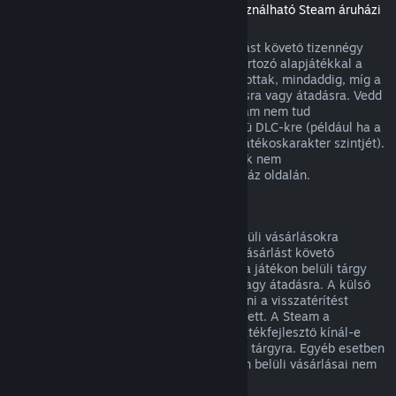
(Másik játékban vagy alkalmazásban használható Steam áruházi
tartalom, „DLC”)
A Steam Áruházból vásárolt DLC a vásárlást követő tizennégy
napon belül visszatéríthető, ha a hozzá tartozó alapjátékkal a
vásárlás óta kevesebb mint két órát játszottak, mindaddig, míg a
DLC nem került felhasználásra, módosításra vagy átadásra. Vedd
figyelembe, hogy egyes esetekben a Steam nem tud
visszatérítést adni egyes külső fejlesztésű DLC-kre (például ha a
DLC visszavonhatatlanul megnöveli egy játékoskarakter szintjét).
Ezen kivételek világosan jelzésre kerülnek nem
visszatéríthetőként vásárlás előtt az Áruház oldalán.
Visszatérítés játékon belüli vásárlásokra
A Steam visszatérítést kínál a játékon belüli vásárlásokra
bármely, a Valve fejlesztette játékban a vásárlást követő
negyvennyolc órán belül mindaddig, míg a játékon belüli tárgy
nem került felhasználásra, módosításra vagy átadásra. A külső
fejlesztőknek lehetősége van engedélyezni a visszatérítést
játékon belüli tárgyaikra e feltételek mellett. A Steam a
vásárláskor meg fogja mondani, hogy a játékfejlesztő kínál-e
visszatérítést a megvásárolandó játékbeli tárgyra. Egyéb esetben
a nem a Valve fejlesztette játékok játékon belüli vásárlásai nem
visszatéríthetők a Steamen keresztül.