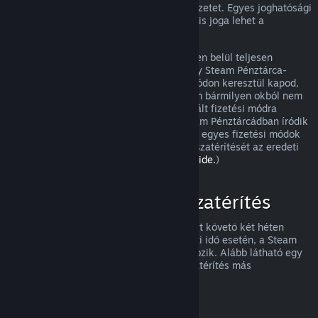
visszatérítést, és meg fogjuk nézni a helyzetet. Egyes joghatósági
területek fogyasztóinak olyan esetekben is joga lehet a
visszatérítésre, amikor a játék hibás.
Vásárlásod a jóváhagyást követő egy héten belül teljesen
visszatérítésre kerül. A visszatérítést vagy Steam Pénztárca-
összegként, vagy ugyanazon a fizetési módon keresztül kapod,
amit a vásárláshoz használtál. Ha a Steam bármilyen okból nem
tudja a visszatérítést az eredetileg használt fizetési módra
végrehajtani, akkor a teljes összeg a Steam Pénztárcádban íródik
jóvá. (Az országodból a Steamen elérhető egyes fizetési módok
esetleg nem támogatják a vásárlások visszatérítését az eredeti
fizetési móddal.
A teljes listához kattints ide.
)
Mire vonatkozik a visszatérítés
A Steam visszatérítési ajánlata a vásárlást követő két héten
belül, kevesebb mint két órányi használati idő esetén, a Steam
áruházi játékokra és szoftverekre vonatkozik. Alább látható egy
áttekintés arról, hogyan működik a visszatérítés más
vásárlásfajtáknál.
Visszatérítés letölthető tartalmakhoz