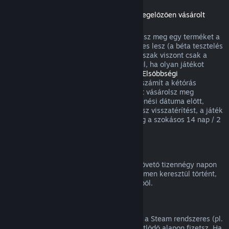
Visszatérítések a megjelenési dátumot megelőzően vásárolt
játékokra
Amikor a megjelenési dátum előtt vásárolsz meg egy terméket a
Steamen, a kétórás játékidőkorlát érvényes lesz (a béta tesztelés
kivételével), a 14 napos visszatérítési időszak viszont csak a
megjelenési dátum után kezdődik. Például, ha olyan játékot
vásárolsz, ami
Korai hozzáférésben
vagy
Elsőbbségi
hozzáférésben
van, minden játékidő beleszámít a kétórás
visszatérítési korlátba. Ha olyan terméket vásárolsz meg
elővételben, ami nem játszható a megjelenési dátuma előtt,
annak megjelenése előtt bármikor kérhetsz visszatérítést, a játék
megjelenési időpontjától kezdődően pedig a szokásos 14 nap / 2
óra visszatérítési periódus lesz érvényes.
Steam Pénztárca visszatérítések
Steam Pénztárca feltöltésre a vásárlást követő tizennégy napon
belül kérhetsz visszatérítést, ha az a Steamen keresztül történt,
és nem használtál fel a feltöltés összegéből.
Megújuló előfizetések
Egyes tartalmakhoz és szolgáltatásokhoz a Steam rendszeres (pl.
havi, éves) hozzáférést kínál, amiért ismétlődő alapon fizetsz. Ha