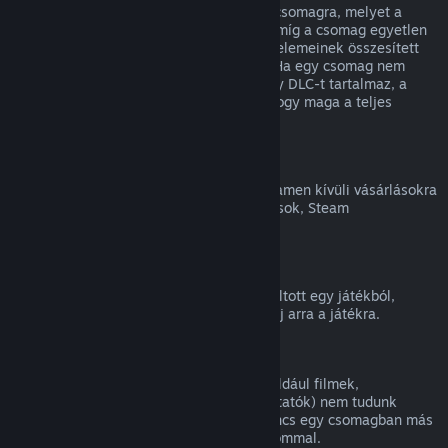
Teljes visszatérítést kaphatsz bármilyen csomagra, melyet a
Steam Áruházban vásároltál, mindaddig, míg a csomag egyetlen
eleme sem került átadásra, és a csomag elemeinek összesített
használati ideje kevesebb, mint két óra. Ha egy csomag nem
visszatéríthető játékon belüli tárgyat vagy DLC-t tartalmaz, a
Steam a kasszánál meg fogja mondani, hogy maga a teljes
csomag visszatéríthető-e.
Steamen kívüli vásárlások
A Valve nem tud visszatérítést adni a Steamen kívüli vásárlásokra
(például harmadik féltől vásárolt CD-kulcsok, Steam
Pénztárcakártyák).
VAC-kitiltások
Ha VAC (a Valve Anti-Cheat rendszer) kitiltott egy játékból,
elveszíted a jogot, hogy visszatérítést kérj arra a játékra.
Videótartalom
A Steamen elérhető videótartalmakra (például filmek,
rövidfilmek, sorozatok, epizódok és útmutatók) nem tudunk
visszatérítést nyújtani, hacsak a videó nincs egy csomagban más
(nem videó jellegű) visszatéríthető tartalommal.