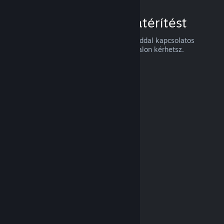
Hogyan igényelj visszatérítést
Visszatérítést, vagy a Steames vásárlásaiddal kapcsolatos
segítséget a
help.steampowered.com
oldalon kérhetsz.
Legutóbb frissítve: 2024. április 23.
© Valve Corporation. Minden jog fenntartva. A
védjegyek jogos tulajdonosaiké az Egyesült
Államokban és más országokban.
Adatvédelmi