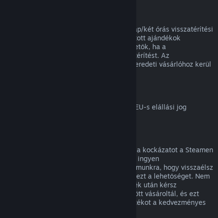
Ajándékok visszatérítése
A beváltatlan ajándékok a standard 14 nap/két órás visszatérítési
időszakon belül visszatéríthetők. A beváltott ajándékok
ugyanezen feltételek mellett visszatéríthetők, ha a
megajándékozott kezdeményezi a visszatérítést. Az
ajándékvásárlásához használt összeg az eredeti vásárlóhoz kerül
vissza.
EU elállási jog
Magyarázatért arról, hogyan működik az EU-s elállási jog
Steames ügyfeleknél,
kattints ide
.
Visszaélés
A visszatérítés célja, hogy megszüntesse a kockázatot a Steamen
történő vásárlásoknál, nem pedig játékok ingyen
megszerzésének módja. Ha úgy tűnik számunkra, hogy visszaélsz
a visszatérítésekkel, megvonhatjuk tőled ezt a lehetőséget. Nem
tekintjük visszaélésnek, ha egy olyan játék után kérsz
visszatérítést, melyet éppen egy vásár előtt vásároltál, és ezt
követően azonnal újra megvásárolod a játékot a kedvezményes
áron.