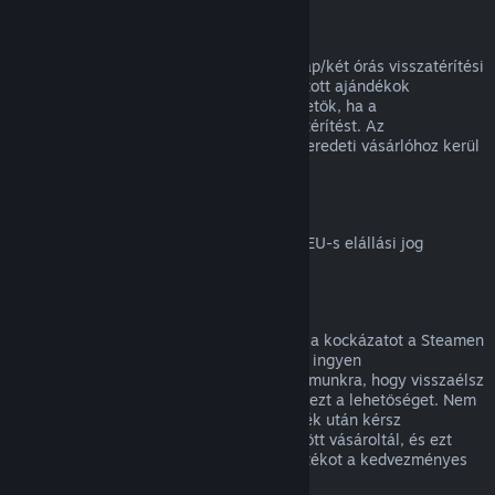
Ajándékok visszatérítése
A beváltatlan ajándékok a standard 14 nap/két órás visszatérítési
időszakon belül visszatéríthetők. A beváltott ajándékok
ugyanezen feltételek mellett visszatéríthetők, ha a
megajándékozott kezdeményezi a visszatérítést. Az
ajándékvásárlásához használt összeg az eredeti vásárlóhoz kerül
vissza.
EU elállási jog
Magyarázatért arról, hogyan működik az EU-s elállási jog
Steames ügyfeleknél,
kattints ide
.
Visszaélés
A visszatérítés célja, hogy megszüntesse a kockázatot a Steamen
történő vásárlásoknál, nem pedig játékok ingyen
megszerzésének módja. Ha úgy tűnik számunkra, hogy visszaélsz
a visszatérítésekkel, megvonhatjuk tőled ezt a lehetőséget. Nem
tekintjük visszaélésnek, ha egy olyan játék után kérsz
visszatérítést, melyet éppen egy vásár előtt vásároltál, és ezt
követően azonnal újra megvásárolod a játékot a kedvezményes
áron.