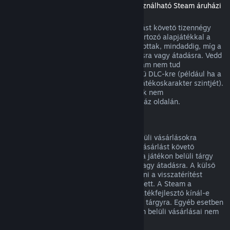
(Másik játékban vagy alkalmazásban használható Steam áruházi
tartalom, „DLC”)
A Steam Áruházból vásárolt DLC a vásárlást követő tizennégy
napon belül visszatéríthető, ha a hozzá tartozó alapjátékkal a
vásárlás óta kevesebb mint két órát játszottak, mindaddig, míg a
DLC nem került felhasználásra, módosításra vagy átadásra. Vedd
figyelembe, hogy egyes esetekben a Steam nem tud
visszatérítést adni egyes külső fejlesztésű DLC-kre (például ha a
DLC visszavonhatatlanul megnöveli egy játékoskarakter szintjét).
Ezen kivételek világosan jelzésre kerülnek nem
visszatéríthetőként vásárlás előtt az Áruház oldalán.
Visszatérítés játékon belüli vásárlásokra
A Steam visszatérítést kínál a játékon belüli vásárlásokra
bármely, a Valve fejlesztette játékban a vásárlást követő
negyvennyolc órán belül mindaddig, míg a játékon belüli tárgy
nem került felhasználásra, módosításra vagy átadásra. A külső
fejlesztőknek lehetősége van engedélyezni a visszatérítést
játékon belüli tárgyaikra e feltételek mellett. A Steam a
vásárláskor meg fogja mondani, hogy a játékfejlesztő kínál-e
visszatérítést a megvásárolandó játékbeli tárgyra. Egyéb esetben
a nem a Valve fejlesztette játékok játékon belüli vásárlásai nem
visszatéríthetők a Steamen keresztül.