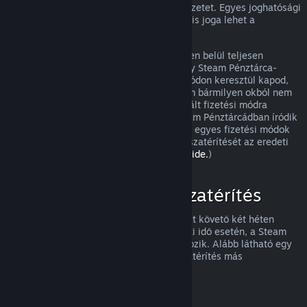
visszatérítést, és meg fogjuk nézni a helyzetet. Egyes joghatósági
területek fogyasztóinak olyan esetekben is joga lehet a
visszatérítésre, amikor a játék hibás.
Vásárlásod a jóváhagyást követő egy héten belül teljesen
visszatérítésre kerül. A visszatérítést vagy Steam Pénztárca-
összegként, vagy ugyanazon a fizetési módon keresztül kapod,
amit a vásárláshoz használtál. Ha a Steam bármilyen okból nem
tudja a visszatérítést az eredetileg használt fizetési módra
végrehajtani, akkor a teljes összeg a Steam Pénztárcádban íródik
jóvá. (Az országodból a Steamen elérhető egyes fizetési módok
esetleg nem támogatják a vásárlások visszatérítését az eredeti
fizetési móddal.
A teljes listához kattints ide.
)
Mire vonatkozik a visszatérítés
A Steam visszatérítési ajánlata a vásárlást követő két héten
belül, kevesebb mint két órányi használati idő esetén, a Steam
áruházi játékokra és szoftverekre vonatkozik. Alább látható egy
áttekintés arról, hogyan működik a visszatérítés más
vásárlásfajtáknál.
Visszatérítés letölthető tartalmakhoz