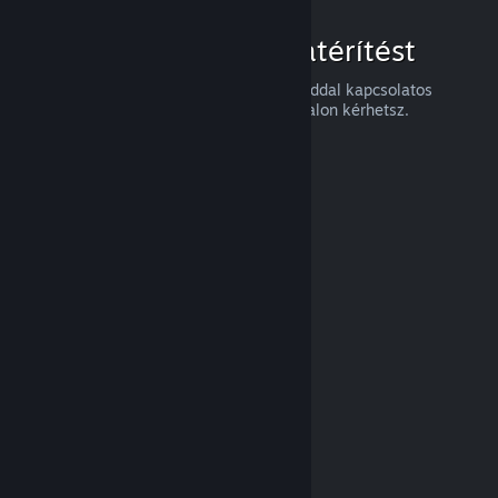
Hogyan igényelj visszatérítést
Visszatérítést, vagy a Steames vásárlásaiddal kapcsolatos
segítséget a
help.steampowered.com
oldalon kérhetsz.
Legutóbb frissítve: 2024. április 23.
© Valve Corporation. Minden jog fenntartva. A
védjegyek jogos tulajdonosaiké az Egyesült
Államokban és más országokban.
Adatvédelmi