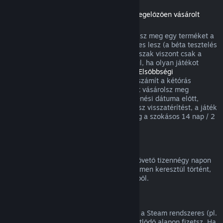
Visszatérítések a megjelenési dátumot megelőzően vásárolt
játékokra
Amikor a megjelenési dátum előtt vásárolsz meg egy terméket a
Steamen, a kétórás játékidőkorlát érvényes lesz (a béta tesztelés
kivételével), a 14 napos visszatérítési időszak viszont csak a
megjelenési dátum után kezdődik. Például, ha olyan játékot
vásárolsz, ami
Korai hozzáférésben
vagy
Elsőbbségi
hozzáférésben
van, minden játékidő beleszámít a kétórás
visszatérítési korlátba. Ha olyan terméket vásárolsz meg
elővételben, ami nem játszható a megjelenési dátuma előtt,
annak megjelenése előtt bármikor kérhetsz visszatérítést, a játék
megjelenési időpontjától kezdődően pedig a szokásos 14 nap / 2
óra visszatérítési periódus lesz érvényes.
Steam Pénztárca visszatérítések
Steam Pénztárca feltöltésre a vásárlást követő tizennégy napon
belül kérhetsz visszatérítést, ha az a Steamen keresztül történt,
és nem használtál fel a feltöltés összegéből.
Megújuló előfizetések
Egyes tartalmakhoz és szolgáltatásokhoz a Steam rendszeres (pl.
havi, éves) hozzáférést kínál, amiért ismétlődő alapon fizetsz. Ha