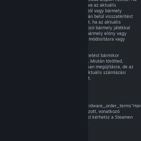
egy megújuló előfizetés nem volt használva az aktuális
számlázási ciklusban, az eredeti vásárlástól vagy bármely
automatikus megújítástól számított 48 órán belül visszatérítést
kérhetsz. A tartalom használtnak tekintett, ha az aktuális
számlázási ciklusban az előfizetésbe tartozó bármely játékkal
játszottak, vagy az előfizetésben foglalt bármely előny vagy
kedvezmény használatra, felhasználásra, módosításra vagy
átruházásra került.
Kérjük, vedd figyelembe, hogy aktív előfizetést bármikor
törölhetsz a
fiók részletei
oldaladra lépve. Miután törölted,
előfizetésed többé nem kerül automatikusan megújításra, de az
előfizetés tartalmához és előnyeihez az aktuális számlázási
időszakod végéig megtartod a hozzáférést.
Steam Hardver
A a
href="https://store.steampowered.com/hardware_order_terms"Har
visszatérítési szabályzatban/a meghatározott, vonatkozó
időkereten és eljáráson belül visszatérítést kérhetsz a Steamen
vásárolt Steam hardverre és tartozékokra.
Visszatérítés csomagokra