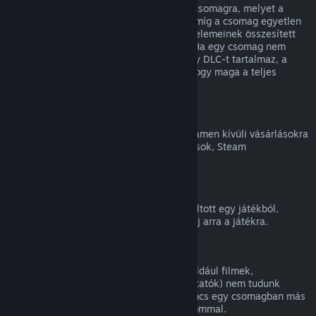
Teljes visszatérítést kaphatsz bármilyen csomagra, melyet a
Steam Áruházban vásároltál, mindaddig, míg a csomag egyetlen
eleme sem került átadásra, és a csomag elemeinek összesített
használati ideje kevesebb, mint két óra. Ha egy csomag nem
visszatéríthető játékon belüli tárgyat vagy DLC-t tartalmaz, a
Steam a kasszánál meg fogja mondani, hogy maga a teljes
csomag visszatéríthető-e.
Steamen kívüli vásárlások
A Valve nem tud visszatérítést adni a Steamen kívüli vásárlásokra
(például harmadik féltől vásárolt CD-kulcsok, Steam
Pénztárcakártyák).
VAC-kitiltások
Ha VAC (a Valve Anti-Cheat rendszer) kitiltott egy játékból,
elveszíted a jogot, hogy visszatérítést kérj arra a játékra.
Videótartalom
A Steamen elérhető videótartalmakra (például filmek,
rövidfilmek, sorozatok, epizódok és útmutatók) nem tudunk
visszatérítést nyújtani, hacsak a videó nincs egy csomagban más
(nem videó jellegű) visszatéríthető tartalommal.