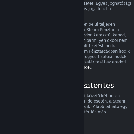
visszatérítést, és meg fogjuk nézni a helyzetet. Egyes joghatósági
területek fogyasztóinak olyan esetekben is joga lehet a
visszatérítésre, amikor a játék hibás.
Vásárlásod a jóváhagyást követő egy héten belül teljesen
visszatérítésre kerül. A visszatérítést vagy Steam Pénztárca-
összegként, vagy ugyanazon a fizetési módon keresztül kapod,
amit a vásárláshoz használtál. Ha a Steam bármilyen okból nem
tudja a visszatérítést az eredetileg használt fizetési módra
végrehajtani, akkor a teljes összeg a Steam Pénztárcádban íródik
jóvá. (Az országodból a Steamen elérhető egyes fizetési módok
esetleg nem támogatják a vásárlások visszatérítését az eredeti
fizetési móddal.
A teljes listához kattints ide.
)
Mire vonatkozik a visszatérítés
A Steam visszatérítési ajánlata a vásárlást követő két héten
belül, kevesebb mint két órányi használati idő esetén, a Steam
áruházi játékokra és szoftverekre vonatkozik. Alább látható egy
áttekintés arról, hogyan működik a visszatérítés más
vásárlásfajtáknál.
Visszatérítés letölthető tartalmakhoz