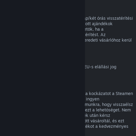
Ajándékok visszatérítése
A beváltatlan ajándékok a standard 14 nap/két órás visszatérítési
időszakon belül visszatéríthetők. A beváltott ajándékok
ugyanezen feltételek mellett visszatéríthetők, ha a
megajándékozott kezdeményezi a visszatérítést. Az
ajándékvásárlásához használt összeg az eredeti vásárlóhoz kerül
vissza.
EU elállási jog
Magyarázatért arról, hogyan működik az EU-s elállási jog
Steames ügyfeleknél,
kattints ide
.
Visszaélés
A visszatérítés célja, hogy megszüntesse a kockázatot a Steamen
történő vásárlásoknál, nem pedig játékok ingyen
megszerzésének módja. Ha úgy tűnik számunkra, hogy visszaélsz
a visszatérítésekkel, megvonhatjuk tőled ezt a lehetőséget. Nem
tekintjük visszaélésnek, ha egy olyan játék után kérsz
visszatérítést, melyet éppen egy vásár előtt vásároltál, és ezt
követően azonnal újra megvásárolod a játékot a kedvezményes
áron.