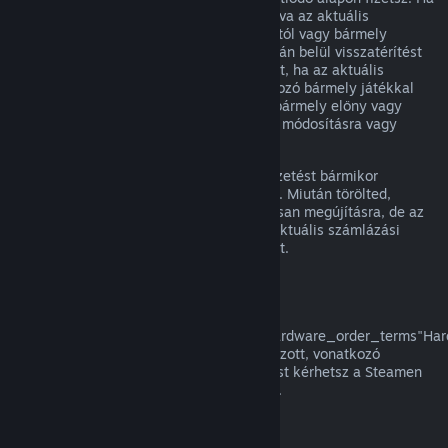
egy megújuló előfizetés nem volt használva az aktuális
számlázási ciklusban, az eredeti vásárlástól vagy bármely
automatikus megújítástól számított 48 órán belül visszatérítést
kérhetsz. A tartalom használtnak tekintett, ha az aktuális
számlázási ciklusban az előfizetésbe tartozó bármely játékkal
játszottak, vagy az előfizetésben foglalt bármely előny vagy
kedvezmény használatra, felhasználásra, módosításra vagy
átruházásra került.
Kérjük, vedd figyelembe, hogy aktív előfizetést bármikor
törölhetsz a
fiók részletei
oldaladra lépve. Miután törölted,
előfizetésed többé nem kerül automatikusan megújításra, de az
előfizetés tartalmához és előnyeihez az aktuális számlázási
időszakod végéig megtartod a hozzáférést.
Steam Hardver
A a
href="https://store.steampowered.com/hardware_order_terms"Har
visszatérítési szabályzatban/a meghatározott, vonatkozó
időkereten és eljáráson belül visszatérítést kérhetsz a Steamen
vásárolt Steam hardverre és tartozékokra.
Visszatérítés csomagokra