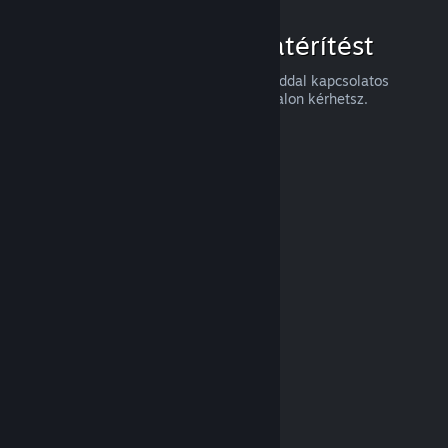
Hogyan igényelj visszatérítést
Visszatérítést, vagy a Steames vásárlásaiddal kapcsolatos
segítséget a
help.steampowered.com
oldalon kérhetsz.
Legutóbb frissítve: 2024. április 23.
© Valve Corporation. Minden jog fenntartva. A
védjegyek jogos tulajdonosaiké az Egyesült
Államokban és más országokban.
Adatvédelmi