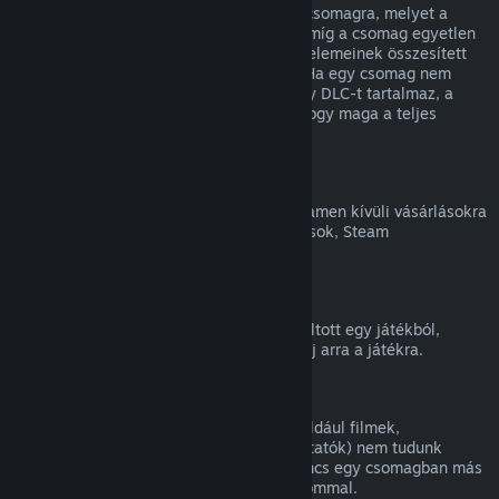
Teljes visszatérítést kaphatsz bármilyen csomagra, melyet a
Steam Áruházban vásároltál, mindaddig, míg a csomag egyetlen
eleme sem került átadásra, és a csomag elemeinek összesített
használati ideje kevesebb, mint két óra. Ha egy csomag nem
visszatéríthető játékon belüli tárgyat vagy DLC-t tartalmaz, a
Steam a kasszánál meg fogja mondani, hogy maga a teljes
csomag visszatéríthető-e.
Steamen kívüli vásárlások
A Valve nem tud visszatérítést adni a Steamen kívüli vásárlásokra
(például harmadik féltől vásárolt CD-kulcsok, Steam
Pénztárcakártyák).
VAC-kitiltások
Ha VAC (a Valve Anti-Cheat rendszer) kitiltott egy játékból,
elveszíted a jogot, hogy visszatérítést kérj arra a játékra.
Videótartalom
A Steamen elérhető videótartalmakra (például filmek,
rövidfilmek, sorozatok, epizódok és útmutatók) nem tudunk
visszatérítést nyújtani, hacsak a videó nincs egy csomagban más
(nem videó jellegű) visszatéríthető tartalommal.