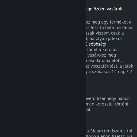
Visszatérítések a megjelenési dátumot megelőzően vásárolt
játékokra
Amikor a megjelenési dátum előtt vásárolsz meg egy terméket a
Steamen, a kétórás játékidőkorlát érvényes lesz (a béta tesztelés
kivételével), a 14 napos visszatérítési időszak viszont csak a
megjelenési dátum után kezdődik. Például, ha olyan játékot
vásárolsz, ami
Korai hozzáférésben
vagy
Elsőbbségi
hozzáférésben
van, minden játékidő beleszámít a kétórás
visszatérítési korlátba. Ha olyan terméket vásárolsz meg
elővételben, ami nem játszható a megjelenési dátuma előtt,
annak megjelenése előtt bármikor kérhetsz visszatérítést, a játék
megjelenési időpontjától kezdődően pedig a szokásos 14 nap / 2
óra visszatérítési periódus lesz érvényes.
Steam Pénztárca visszatérítések
Steam Pénztárca feltöltésre a vásárlást követő tizennégy napon
belül kérhetsz visszatérítést, ha az a Steamen keresztül történt,
és nem használtál fel a feltöltés összegéből.
Megújuló előfizetések
Egyes tartalmakhoz és szolgáltatásokhoz a Steam rendszeres (pl.
havi, éves) hozzáférést kínál, amiért ismétlődő alapon fizetsz. Ha