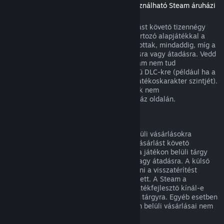
(Másik játékban vagy alkalmazásban használható Steam áruházi
tartalom, „DLC”)
A Steam Áruházból vásárolt DLC a vásárlást követő tizennégy
napon belül visszatéríthető, ha a hozzá tartozó alapjátékkal a
vásárlás óta kevesebb mint két órát játszottak, mindaddig, míg a
DLC nem került felhasználásra, módosításra vagy átadásra. Vedd
figyelembe, hogy egyes esetekben a Steam nem tud
visszatérítést adni egyes külső fejlesztésű DLC-kre (például ha a
DLC visszavonhatatlanul megnöveli egy játékoskarakter szintjét).
Ezen kivételek világosan jelzésre kerülnek nem
visszatéríthetőként vásárlás előtt az Áruház oldalán.
Visszatérítés játékon belüli vásárlásokra
A Steam visszatérítést kínál a játékon belüli vásárlásokra
bármely, a Valve fejlesztette játékban a vásárlást követő
negyvennyolc órán belül mindaddig, míg a játékon belüli tárgy
nem került felhasználásra, módosításra vagy átadásra. A külső
fejlesztőknek lehetősége van engedélyezni a visszatérítést
játékon belüli tárgyaikra e feltételek mellett. A Steam a
vásárláskor meg fogja mondani, hogy a játékfejlesztő kínál-e
visszatérítést a megvásárolandó játékbeli tárgyra. Egyéb esetben
a nem a Valve fejlesztette játékok játékon belüli vásárlásai nem
visszatéríthetők a Steamen keresztül.