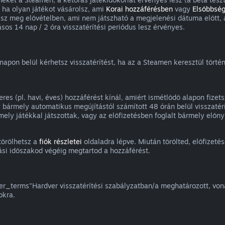
 ha olyan játékot vásárolsz, ami
Korai hozzáférésben
vagy
Elsőbbség
olsz meg elővételben, ami nem játszható a megjelenési dátuma előtt, 
os 14 nap / 2 óra visszatérítési periódus lesz érvényes.
apon belül kérhetsz visszatérítést, ha az a Steamen keresztül történt
es (pl. havi, éves) hozzáférést kínál, amiért ismétlődő alapon fizet
y bármely automatikus megújítástól számított 48 órán belül visszatérí
rmely játékkal játszottak, vagy az előfizetésben foglalt bármely elő
törölhetsz a
fiók részletei
oldaladra lépve. Miután törölted, előfizet
ási időszakod végéig megtartod a hozzáférést.
_terms"Hardver visszatérítési szabályzatban/a meghatározott, vonat
okra.