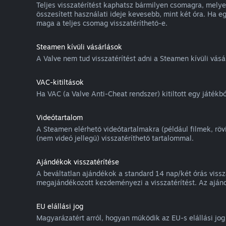
Teljes visszatérítést kaphatsz bármilyen csomagra, mely
összesített használati ideje kevesebb, mint két óra. Ha 
maga a teljes csomag visszatéríthető-e.
Steamen kívüli vásárlások
A Valve nem tud visszatérítést adni a Steamen kívüli vás
VAC-kitiltások
Ha VAC (a Valve Anti-Cheat rendszer) kitiltott egy játékból
Videótartalom
A Steamen elérhető videótartalmakra (például filmek, rö
(nem videó jellegű) visszatéríthető tartalommal.
Ajándékok visszatérítése
A beváltatlan ajándékok a standard 14 nap/két órás vissza
megajándékozott kezdeményezi a visszatérítést. Az ajánd
EU elállási jog
Magyarázatért arról, hogyan működik az EU-s elállási jo