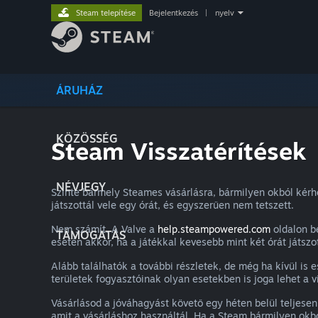
Steam telepítése
Bejelentkezés
|
nyelv
ÁRUHÁZ
KÖZÖSSÉG
Steam Visszatérítések
NÉVJEGY
Szinte bármely Steames vásárlásra, bármilyen okból kérh
játszottál vele egy órát, és egyszerűen nem tetszett.
Nem számít. A Valve a
help.steampowered.com
oldalon be
TÁMOGATÁS
esetén akkor, ha a játékkal kevesebb mint két órát játszot
Alább találhatók a további részletek, de még ha kívül is e
területek fogyasztóinak olyan esetekben is joga lehet a vi
Vásárlásod a jóváhagyást követő egy héten belül teljesen
amit a vásárláshoz használtál. Ha a Steam bármilyen okbó