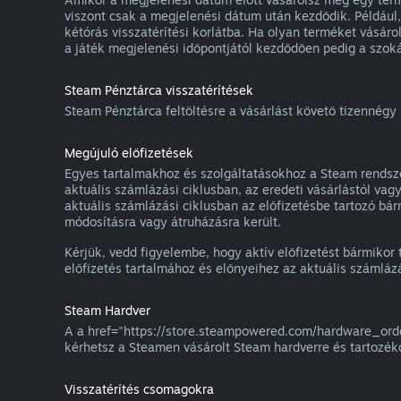
viszont csak a megjelenési dátum után kezdődik. Például,
kétórás visszatérítési korlátba. Ha olyan terméket vásár
a játék megjelenési időpontjától kezdődően pedig a szokás
Steam Pénztárca visszatérítések
Steam Pénztárca feltöltésre a vásárlást követő tizennégy n
Megújuló előfizetések
Egyes tartalmakhoz és szolgáltatásokhoz a Steam rendszer
aktuális számlázási ciklusban, az eredeti vásárlástól vag
aktuális számlázási ciklusban az előfizetésbe tartozó bá
módosításra vagy átruházásra került.
Kérjük, vedd figyelembe, hogy aktív előfizetést bármikor 
előfizetés tartalmához és előnyeihez az aktuális számláz
Steam Hardver
A a href="https://store.steampowered.com/hardware_order
kérhetsz a Steamen vásárolt Steam hardverre és tartozék
Visszatérítés csomagokra