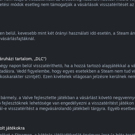
zetési módok esetleg nem támogatják a vásárlások visszatérítését az 
ten belül, kevesebb mint két órányi használati idő esetén, a Steam á
vásárlásfajtáknál.
ruházi tartalom, „DLC”)
gy napon belül visszatéríthető, ha a hozzá tartozó alapjátékkal a vá
tadásra. Vedd figyelembe, hogy egyes esetekben a Steam nem tud vis
oskarakter szintjét). Ezen kivételek világosan jelzésre kerülnek nem
a bármely, a Valve fejlesztette játékban a vásárlást követő negyvenny
 fejlesztőknek lehetősége van engedélyezni a visszatérítést játékon b
l-e visszatérítést a megvásárolandó játékbeli tárgyra. Egyéb esetben
lt játékokra
ket a Steamen, a kétórás játékidőkorlát érvényes lesz (a béta teszte