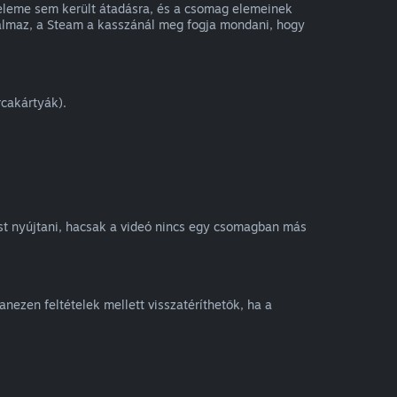
 eleme sem került átadásra, és a csomag elemeinek
rtalmaz, a Steam a kasszánál meg fogja mondani, hogy
rcakártyák).
ést nyújtani, hacsak a videó nincs egy csomagban más
nezen feltételek mellett visszatéríthetők, ha a