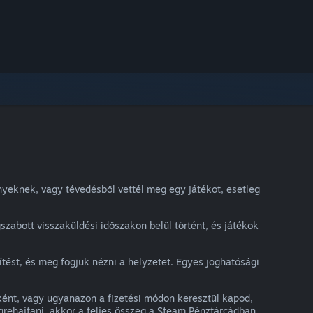
nyeknek, vagy tévedésből vettél meg egy játékot, esetleg
szabott visszaküldési időszakon belül történt, és játékok
rítést, és meg fogjuk nézni a helyzetet. Egyes joghatósági
gként, vagy ugyanazon a fizetési módon keresztül kapod,
égrehajtani, akkor a teljes összeg a Steam Pénztárcádban