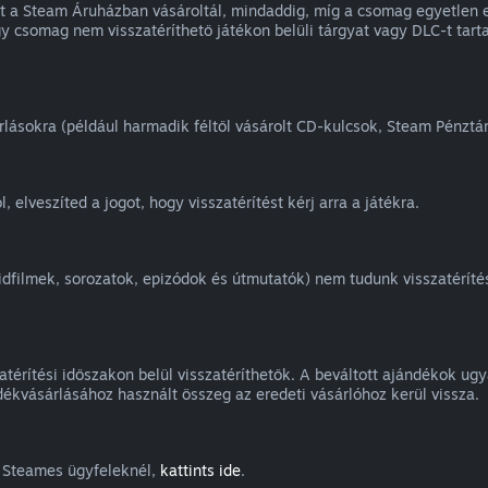
et a Steam Áruházban vásároltál, mindaddig, míg a csomag egyetlen
egy csomag nem visszatéríthető játékon belüli tárgyat vagy DLC-t ta
árlásokra (például harmadik féltől vásárolt CD-kulcsok, Steam Pénztá
, elveszíted a jogot, hogy visszatérítést kérj arra a játékra.
vidfilmek, sorozatok, epizódok és útmutatók) nem tudunk visszatérít
térítési időszakon belül visszatéríthetők. A beváltott ajándékok ugya
ékvásárlásához használt összeg az eredeti vásárlóhoz kerül vissza.
g Steames ügyfeleknél,
kattints ide
.