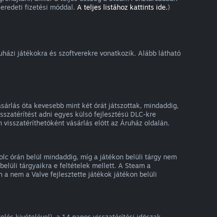
eredeti fizetési móddal.
A teljes listához kattints ide.
)
ruházi játékokra és szoftverekre vonatkozik. Alább látható
sárlás óta kevesebb mint két órát játszottak, mindaddig,
szatérítést adni egyes külső fejlesztésű DLC-kre
 visszatéríthetőként vásárlás előtt az Áruház oldalán.
olc órán belül mindaddig, míg a játékon belüli tárgy nem
elüli tárgyaikra e feltételek mellett. A Steam a
 a nem a Valve fejlesztette játékok játékon belüli
lés kivételével), a 14 napos visszatérítési időszak