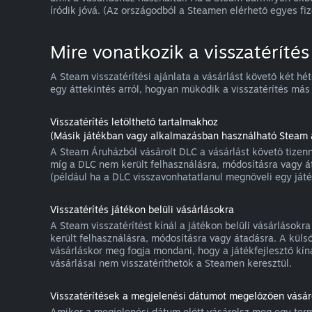
íródik jóvá. (Az országodból a Steamen elérhető egyes fi
Mire vonatkozik a visszatérítés
A Steam visszatérítési ajánlata a vásárlást követő két hé
egy áttekintés arról, hogyan működik a visszatérítés más 
Visszatérítés letölthető tartalmakhoz
(Másik játékban vagy alkalmazásban használható Steam á
A Steam Áruházból vásárolt DLC a vásárlást követő tizenné
míg a DLC nem került felhasználásra, módosításra vagy á
(például ha a DLC visszavonhatatlanul megnöveli egy játék
Visszatérítés játékon belüli vásárlásokra
A Steam visszatérítést kínál a játékon belüli vásárlásokr
került felhasználásra, módosításra vagy átadásra. A külső
vásárláskor meg fogja mondani, hogy a játékfejlesztő kíná
vásárlásai nem visszatéríthetők a Steamen keresztül.
Visszatérítések a megjelenési dátumot megelőzően vásáro
Amikor a megjelenési dátum előtt vásárolsz meg egy termé