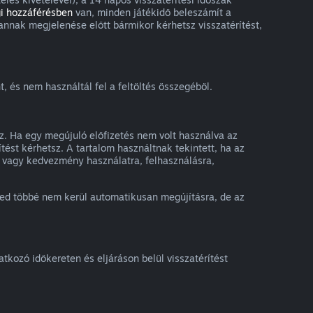
i hozzáférésben
van, minden játékidő beleszámít a
annak megjelenése előtt bármikor kérhetsz visszatérítést,
, és nem használtál fel a feltöltés összegéből.
sz. Ha egy megújuló előfizetés nem volt használva az
tést kérhetsz. A tartalom használtnak tekintett, ha az
ny vagy kedvezmény használatra, felhasználásra,
ésed többé nem kerül automatikusan megújításra, de az
kozó időkereten és eljáráson belül visszatérítést