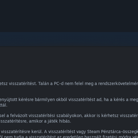
etsz visszatérítést. Talán a PC-d nem felel meg a rendszerkövetelmé
nyújtott kérésre bármilyen okból visszatérítést ad, ha a kérés a meg
tál.
sel a felvázolt visszatérítési szabályokon, akkor is kérhetsz visszaté
sszatérítésre, amikor a játék hibás.
 visszatérítésre kerül. A visszatérítést vagy Steam Pénztárca-össze
l nem tudja a visszatérítést az eredetileg használt fizetési módra v