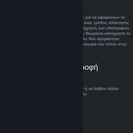
Κατάχρηση
Οι επιστροφές χρημάτων είναι σχεδιασμένες για να αφαιρέσουν το
ρίσκο της αγοράς τίτλων στο Steam και όχι ένας τρόπος απόκτησης
δωρεάν παιχνιδιών. Αν φανεί ότι κάνετε κατάχρηση των επιστροφών,
θα σταματήσουν να σας προσφέρονται. Δεν θεωρείται κατάχρηση το
αίτημα για επιστροφή χρημάτων σε έναν τίτλο που αγοράστηκε
ακριβώς πριν μια έκπτωση και η άμεση επαναγορά του τίτλου στην
τιμή της έκπτωσης.
Πώς να ζητήσετε επιστροφή
χρημάτων
Μπορείτε να ζητήσετε επιστροφή χρημάτων ή να λάβετε άλλου
είδους βοήθεια για τις αγορές Steam σας στο
help.steampowered.com
.
Τελευταία ενημέρωση 23 Απριλίου 2024
© Valve Corporation. Με επιφύλαξη κάθε νόμιμου