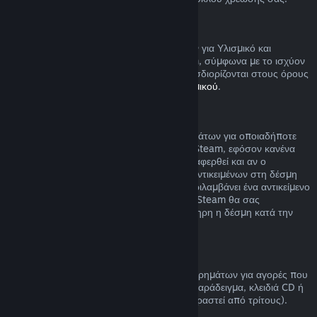
Υλισμικό Steam
Μπορείτε να αιτηθείτε επιστροφή χρημάτων για Υλισμικό και
εξαρτήματα που αγοράστηκαν μέσω Steam, σύμφωνα με το ισχύον
χρονικό πλαίσιο και τη διαδικασία που προσδιορίζονται στους όρους
της
Πολιτικής Επιστροφής Χρημάτων Υλισμικού
.
Επιστροφή χρημάτων για δέσμες
Μπορείτε να λάβετε πλήρη επιστροφή χρημάτων για οποιαδήποτε
δέσμη που αγοράσατε από το Κατάστημα Steam, εφόσον κανένα
από τα αντικείμενα της δέσμης δεν έχει μεταφερθεί και αν ο
συνδυασμένος χρόνος χρήσης όλων των αντικειμένων στη δέσμη
είναι κάτω από δύο ώρες. Αν μια δέσμη περιλαμβάνει ένα αντικείμενο
παιχνιδιού ή DLC που δεν επιστρέφεται, το Steam θα σας
ενημερώσει αν μπορεί αν επιστραφεί ολόκληρη η δέσμη κατά την
αγορά.
Πραγματοποιημένες αγορές εκτός Steam
Η Valve δεν μπορεί να παρέχει επιστροφή χρημάτων για αγορές που
πραγματοποιούνται εκτός του Steam (για παράδειγμα, κλειδιά CD ή
κάρτες πορτοφολιού Steam που έχουν αγοραστεί από τρίτους).