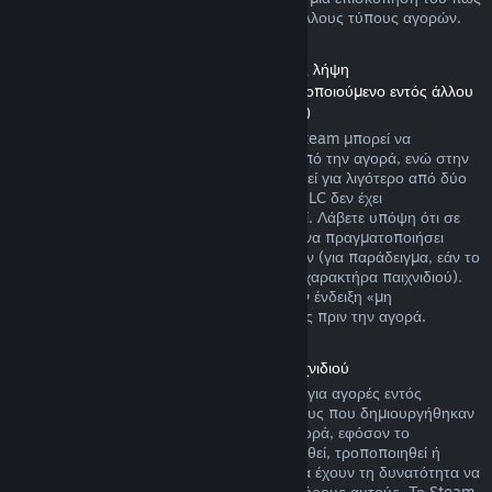
λειτουργούν οι επιστροφές χρημάτων για άλλους τύπους αγορών.
Επιστροφή χρημάτων σε Περιεχόμενο προς λήψη
(Περιεχόμενο Καταστήματος Steam χρησιμοποιούμενο εντός άλλου
παιχνιδιού ή εφαρμογής λογισμικού, «DLC»)
DLC που αγοράστηκε από το Κατάστημα Steam μπορεί να
επιστραφεί μέσα σε δεκατέσσερις ημέρες από την αγορά, ενώ στην
περίπτωση που ο σχετικός τίτλος έχει παιχτεί για λιγότερο από δύο
ώρες από την αγορά του DLC, εφόσον το DLC δεν έχει
χρησιμοποιηθεί, τροποποιηθεί ή μεταφερθεί. Λάβετε υπόψη ότι σε
μερικές περιπτώσεις, το Steam δεν μπορεί να πραγματοποιήσει
επιστροφή χρημάτων για κάποια DLC τρίτων (για παράδειγμα, εάν το
DLC αυξάνει ανεπιστρεπτί το επίπεδο ενός χαρακτήρα παιχνιδιού).
Αυτές οι εξαιρέσεις θα φέρουν ευκρινώς την ένδειξη «μη
επιστρέψιμο» στη σελίδα του Καταστήματος πριν την αγορά.
Επιστροφή χρημάτων σε αγορές εντός παιχνιδιού
Το Steam προσφέρει επιστροφή χρημάτων για αγορές εντός
παιχνιδιού σε οποιονδήποτε από τους τίτλους που δημιουργήθηκαν
από τη Valve μέσα σε 48 ώρες από την αγορά, εφόσον το
αντικείμενο παιχνιδιού δεν έχει χρησιμοποιηθεί, τροποποιηθεί ή
μεταφερθεί. Δημιουργοί τρίτων εταιρειών θα έχουν τη δυνατότητα να
επιτρέψουν αντικείμενα παιχνιδιού με τους όρους αυτούς. Το Steam