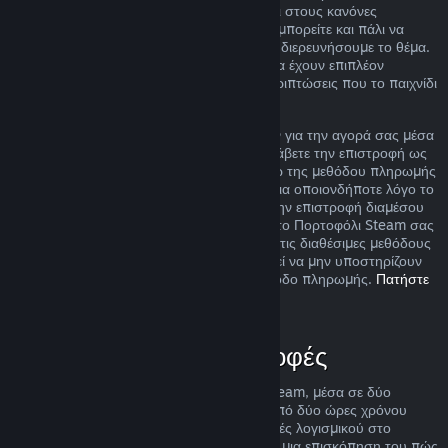
ακόμα και αν η περίπτωσή σας δεν εμπίπτει στους κανόνες
επιστροφής χρημάτων που περιγράφουμε, μπορείτε και πάλι να
ζητήσετε επιστροφή χρημάτων και εμείς θα διερευνήσουμε το θέμα.
Σε ορισμένες περιοχές, οι πελάτες μπορεί να έχουν επιπλέον
δικαιώματα για επιστροφή χρημάτων σε περιπτώσεις που το παιχνίδι
είναι ελαττωματικό.
Θα σας δοθεί πλήρης επιστροφή χρημάτων για την αγορά σας μέσα
σε μια βδομάδα από την έγκρισή της. Θα λάβετε την επιστροφή ως
χρήματα στο Πορτοφόλι Steam σας ή μέσω της μεθόδου πληρωμής
που χρησιμοποιήσατε για την αγορά. Εάν για οποιονδήποτε λόγο το
Steam δεν μπορέσει να πραγματοποιήσει την επιστροφή διαμέσου
της αρχικής σας μεθόδου πληρωμής, τότε το Πορτοφόλι Steam σας
θα πιστωθεί το πλήρες ποσό. Κάποιες από τις διαθέσιμες μεθόδους
πληρωμής του Steam στη χώρα σας μπορεί να μην υποστηρίζουν
επιστροφές αγορών πίσω στην αρχική μέθοδο πληρωμής.
Πατήστε
εδώ για την πλήρη λίστα
.
Πότε ισχύουν οι επιστροφές
Η προσφορά επιστροφής χρημάτων του Steam, μέσα σε δύο
βδομάδες από την αγορά και με λιγότερο από δύο ώρες χρόνου
παιχνιδιού, ισχύει για παιχνίδια και εφαρμογές λογισμικού στο
Κατάστημα Steam. Εδώ μπορείτε να βρείτε μια επισκόπηση του πώς