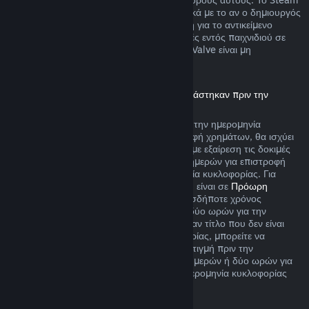
θα σας ειδοποιεί την ώρα της αγοράς σχετικά με το αν ο δημιουργός
παιχνιδιού επέλεξε να προσφέρει επιστροφή για το αντικείμενο
παιχνιδιού που αγοράζετε. Ειδάλλως, αγορές εντός παιχνιδιού σε
παιχνίδια που δεν δημιουργήθηκαν από τη Valve είναι μη
επιστρέψιμες μέσω του Steam.
Επιστροφή χρημάτων για τίτλους που αγοράστηκαν πριν την
ημερομηνία κυκλοφορίας
Όταν αγοράζετε έναν τίτλο στο Steam πριν την ημερομηνία
κυκλοφορίας του, όσον αφορά την επιστροφή χρημάτων, θα ισχύει
το όριο των δύο ωρών χρόνου παιχνιδιού (με εξαίρεση τις δοκιμές
εκδόσεων βήτα), αλλά η περίοδος των 14 ημερών για επιστροφή
χρημάτων δεν θα ξεκινά πριν την ημερομηνία κυκλοφορίας. Για
παράδειγμα, αν αγοράσετε ένα παιχνίδι που είναι σε
Πρόωρη
Πρόσβαση
ή σε
Πρώιμη Πρόσβαση
, οποιοσδήποτε χρόνος
παιχνιδιού θα προσμετράται στο όριο των δύο ωρών για την
επιστροφή χρημάτων. Αν προαγοράσετε έναν τίτλο που δεν είναι
λειτουργικός πριν την ημερομηνία κυκλοφορίας, μπορείτε να
ζητήσετε επιστροφή χρημάτων ανά πάσα στιγμή πριν την
κυκλοφορία του και η τυπική περίοδος 14 ημερών ή δύο ωρών για
επιστροφή χρημάτων θα ισχύει από την ημερομηνία κυκλοφορίας
του παιχνιδιού.