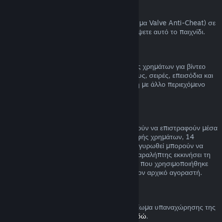
Αποκλεισμοί VAC
Αν έχετε αποκλειστεί από το VAC (το σύστημα Valve Anti-Cheat) σε
ένα παιχνίδι, χάνετε το δικαίωμα να επιστρέψετε αυτό το παιχνίδι.
Βίντεο
Δεν μπορούμε να προσφέρουμε επιστροφές χρημάτων για βίντεο
στο Steam (π.χ. ταινία, ταινίες μικρού μήκους, σειρές, επεισόδια και
οδηγούς), εκτός αν το βίντεο είναι σε δέσμη με άλλο περιεχόμενο
(όχι βίντεο) που μπορείτε να επιστρέψετε.
Επιστροφή χρημάτων σε δώρα
Τα δώρα που δεν έχουν εξαργυρωθεί μπορούν να επιστραφούν μέσα
στη συνηθισμένη χρονική περίοδο επιστροφής χρημάτων, 14
ημέρες/δύο ώρες. Τα δώρα που έχουν εξαργυρωθεί μπορούν να
επιστραφούν υπό τις ίδιες συνθήκες αν ο παραλήπτης εκκινήσει τη
διαδικασία επιστροφής χρημάτων. Το ποσό που χρησιμοποιήθηκε
για την αγορά του δώρου θα επιστραφεί στον αρχικό αγοραστή.
Δικαίωμα υπαναχώρησης (ΕΕ)
Για μια εξήγηση στο πώς λειτουργεί το δικαίωμα υπαναχώρησης της
ΕΕ για τους πελάτες του Steam,
πατήστε εδώ
.