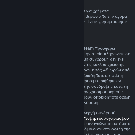
Επιστροφή χρημάτων πορτοφολιού Steam
Μπορείτε να ζητήσετε επιστροφή χρημάτων για χρήματα
Πορτοφολιού Steam εντός δεκατεσσάρων ημερών από την αγορά
αν έχουν αγοραστεί μέσω του Steam και δεν έχετε χρησιμοποιήσει
τα χρήματα αυτά.
Ανανεώσιμες συνδρομές
Για κάποιο περιεχόμενο και υπηρεσίες, το Steam προσφέρει
περιοδική (π.χ. μηνιαία, ετήσια) πρόσβαση την οποία πληρώνετε σε
επαναλαμβανόμενη βάση. Αν μια ανανεώσιμη συνδρομή δεν έχει
χρησιμοποιηθεί κατά τη διάρκεια του τρέχοντος κύκλου χρέωσης,
μπορείτε να αιτηθείτε μια επιστροφή χρημάτων εντός 48 ωρών από
την αρχική αγορά ή εντός 48 ωρών από οποιαδήποτε αυτόματη
ανανέωση. Το περιεχομένο θεωρείται πως χρησιμοποιήθηκε αν
έχουν παιχτεί οποιαδήποτε παιχνίδια εντός της συνδρομής κατά τη
διάρκεια του τρέχοντος κύκλου χρέωσης ή αν χρησιμοποιηθούν,
καταναλωθούν, τροποποιηθούν ή μεταφερθούν οποιαδήποτε οφέλη
ή εκπτώσεις που περιλαμβάνονται με τη συνδρομή.
Σημειώστε ότι μπορείτε να ακυρώσετε μια ενεργή συνδρομή
οποιαδήποτε στιγμή μεταβαίνοντας στις
λεπτομέρειες λογαριασμού
σας
. Αφού ακυρωθεί, η συνδρομή σας δε θα ανανεώνεται αυτόματα
αλλά θα διατηρήσετε πρόσβαση στο περιεχόμενο και στα οφέλη της
συνδρομής μέχρι το τέλος του τρέχοντος κύκλου χρέωσής σας.