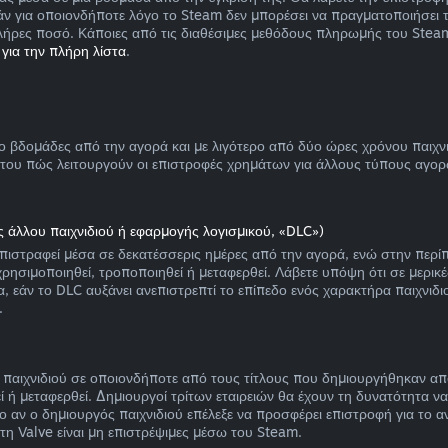
ν για οποιονδήποτε λόγο το Steam δεν μπορέσει να πραγματοποιήσει 
λήρες ποσό. Κάποιες από τις διαθέσιμες μεθόδους πληρωμής του Stea
για την πλήρη λίστα
.
δομάδες από την αγορά και με λιγότερο από δύο ώρες χρόνου παιχνιδιο
 του πώς λειτουργούν οι επιστροφές χρημάτων για άλλους τύπους αγορ
 άλλου παιχνιδιού ή εφαρμογής λογισμικού, «DLC»)
τραφεί μέσα σε δεκατέσσερις ημέρες από την αγορά, ενώ στην περίπτωσ
ρησιμοποιηθεί, τροποποιηθεί ή μεταφερθεί. Λάβετε υπόψη ότι σε μερικ
 εάν το DLC αυξάνει ανεπιστρεπτί το επίπεδο ενός χαρακτήρα παιχνιδιού
.
 παιχνιδιού σε οποιονδήποτε από τους τίτλους που δημιουργήθηκαν απ
εί ή μεταφερθεί. Δημιουργοί τρίτων εταιρειών θα έχουν τη δυνατότητα ν
ο αν ο δημιουργός παιχνιδιού επέλεξε να προσφέρει επιστροφή για το α
τη Valve είναι μη επιστρέψιμες μέσω του Steam.