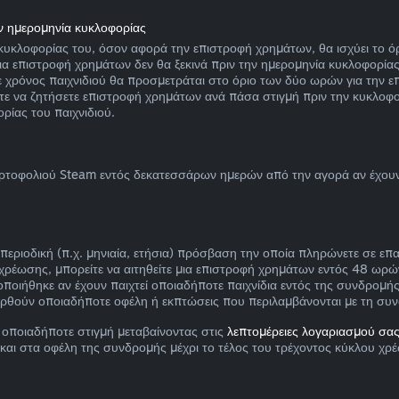
ν ημερομηνία κυκλοφορίας
κυκλοφορίας του, όσον αφορά την επιστροφή χρημάτων, θα ισχύει το όρ
α επιστροφή χρημάτων δεν θα ξεκινά πριν την ημερομηνία κυκλοφορίας. 
 χρόνος παιχνιδιού θα προσμετράται στο όριο των δύο ωρών για την ε
είτε να ζητήσετε επιστροφή χρημάτων ανά πάσα στιγμή πριν την κυκλοφ
ρίας του παιχνιδιού.
ρτοφολιού Steam εντός δεκατεσσάρων ημερών από την αγορά αν έχουν 
ι περιοδική (π.χ. μηνιαία, ετήσια) πρόσβαση την οποία πληρώνετε σε 
ου χρέωσης, μπορείτε να αιτηθείτε μια επιστροφή χρημάτων εντός 48 ω
ποιήθηκε αν έχουν παιχτεί οποιαδήποτε παιχνίδια εντός της συνδρομής
ρθούν οποιαδήποτε οφέλη ή εκπτώσεις που περιλαμβάνονται με τη συ
 οποιαδήποτε στιγμή μεταβαίνοντας στις
λεπτομέρειες λογαριασμού σα
και στα οφέλη της συνδρομής μέχρι το τέλος του τρέχοντος κύκλου χρ