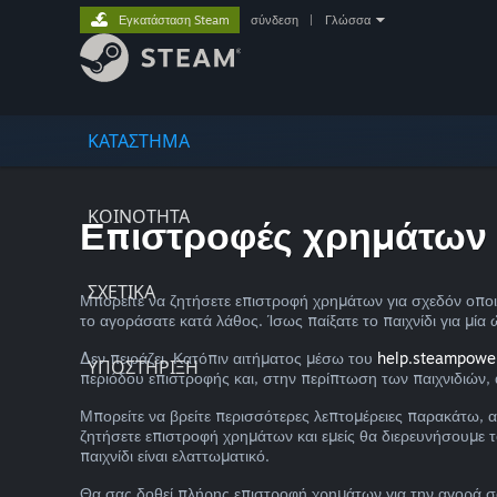
Εγκατάσταση Steam
σύνδεση
|
Γλώσσα
ΚΑΤΑΣΤΗΜΑ
ΚΟΙΝΟΤΗΤΑ
Επιστροφές χρημάτων
ΣΧΕΤΙΚΆ
Μπορείτε να ζητήσετε επιστροφή χρημάτων για σχεδόν οποια
το αγοράσατε κατά λάθος. Ίσως παίξατε το παιχνίδι για μία
Δεν πειράζει. Κατόπιν αιτήματος μέσω του
help.steampowe
ΥΠΟΣΤΗΡΙΞΗ
περιόδου επιστροφής και, στην περίπτωση των παιχνιδιών, α
Μπορείτε να βρείτε περισσότερες λεπτομέρειες παρακάτω, 
ζητήσετε επιστροφή χρημάτων και εμείς θα διερευνήσουμε τ
παιχνίδι είναι ελαττωματικό.
Θα σας δοθεί πλήρης επιστροφή χρημάτων για την αγορά σ