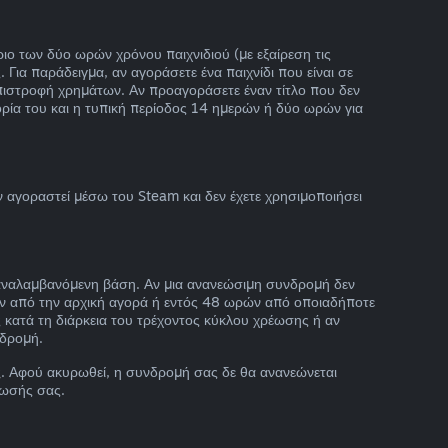
ιο των δύο ωρών χρόνου παιχνιδιού (με εξαίρεση τις
Για παράδειγμα, αν αγοράσετε ένα παιχνίδι που είναι σε
πιστροφή χρημάτων. Αν προαγοράσετε έναν τίτλο που δεν
ορία του και η τυπική περίοδος 14 ημερών ή δύο ωρών για
αγοραστεί μέσω του Steam και δεν έχετε χρησιμοποιήσει
επαναλαμβανόμενη βάση. Αν μια ανανεώσιμη συνδρομή δεν
ρών από την αρχική αγορά ή εντός 48 ωρών από οποιαδήποτε
 κατά τη διάρκεια του τρέχοντος κύκλου χρέωσης ή αν
νδρομή.
ς
. Αφού ακυρωθεί, η συνδρομή σας δε θα ανανεώνεται
έωσής σας.