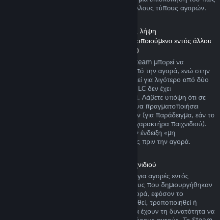
λειτουργούν οι επιστροφές χρημάτων για άλλους τύπους αγορών.
Επιστροφή χρημάτων σε Περιεχόμενο προς λήψη
(Περιεχόμενο Καταστήματος Steam χρησιμοποιούμενο εντός άλλου
παιχνιδιού ή εφαρμογής λογισμικού, «DLC»)
DLC που αγοράστηκε από το Κατάστημα Steam μπορεί να
επιστραφεί μέσα σε δεκατέσσερις ημέρες από την αγορά, ενώ στην
περίπτωση που ο σχετικός τίτλος έχει παιχτεί για λιγότερο από δύο
ώρες από την αγορά του DLC, εφόσον το DLC δεν έχει
χρησιμοποιηθεί, τροποποιηθεί ή μεταφερθεί. Λάβετε υπόψη ότι σε
μερικές περιπτώσεις, το Steam δεν μπορεί να πραγματοποιήσει
επιστροφή χρημάτων για κάποια DLC τρίτων (για παράδειγμα, εάν το
DLC αυξάνει ανεπιστρεπτί το επίπεδο ενός χαρακτήρα παιχνιδιού).
Αυτές οι εξαιρέσεις θα φέρουν ευκρινώς την ένδειξη «μη
επιστρέψιμο» στη σελίδα του Καταστήματος πριν την αγορά.
Επιστροφή χρημάτων σε αγορές εντός παιχνιδιού
Το Steam προσφέρει επιστροφή χρημάτων για αγορές εντός
παιχνιδιού σε οποιονδήποτε από τους τίτλους που δημιουργήθηκαν
από τη Valve μέσα σε 48 ώρες από την αγορά, εφόσον το
αντικείμενο παιχνιδιού δεν έχει χρησιμοποιηθεί, τροποποιηθεί ή
μεταφερθεί. Δημιουργοί τρίτων εταιρειών θα έχουν τη δυνατότητα να
επιτρέψουν αντικείμενα παιχνιδιού με τους όρους αυτούς. Το Steam