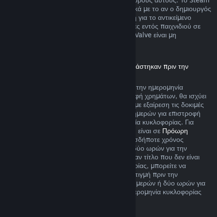
θα σας ειδοποιεί την ώρα της αγοράς σχετικά με το αν ο δημιουργός
παιχνιδιού επέλεξε να προσφέρει επιστροφή για το αντικείμενο
παιχνιδιού που αγοράζετε. Ειδάλλως, αγορές εντός παιχνιδιού σε
παιχνίδια που δεν δημιουργήθηκαν από τη Valve είναι μη
επιστρέψιμες μέσω του Steam.
Επιστροφή χρημάτων για τίτλους που αγοράστηκαν πριν την
ημερομηνία κυκλοφορίας
Όταν αγοράζετε έναν τίτλο στο Steam πριν την ημερομηνία
κυκλοφορίας του, όσον αφορά την επιστροφή χρημάτων, θα ισχύει
το όριο των δύο ωρών χρόνου παιχνιδιού (με εξαίρεση τις δοκιμές
εκδόσεων βήτα), αλλά η περίοδος των 14 ημερών για επιστροφή
χρημάτων δεν θα ξεκινά πριν την ημερομηνία κυκλοφορίας. Για
παράδειγμα, αν αγοράσετε ένα παιχνίδι που είναι σε
Πρόωρη
Πρόσβαση
ή σε
Πρώιμη Πρόσβαση
, οποιοσδήποτε χρόνος
παιχνιδιού θα προσμετράται στο όριο των δύο ωρών για την
επιστροφή χρημάτων. Αν προαγοράσετε έναν τίτλο που δεν είναι
λειτουργικός πριν την ημερομηνία κυκλοφορίας, μπορείτε να
ζητήσετε επιστροφή χρημάτων ανά πάσα στιγμή πριν την
κυκλοφορία του και η τυπική περίοδος 14 ημερών ή δύο ωρών για
επιστροφή χρημάτων θα ισχύει από την ημερομηνία κυκλοφορίας
του παιχνιδιού.