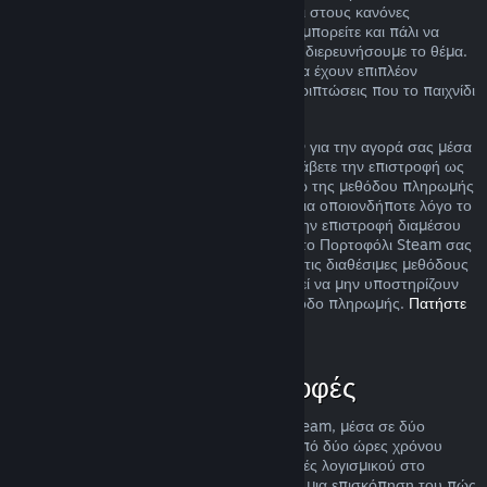
ακόμα και αν η περίπτωσή σας δεν εμπίπτει στους κανόνες
επιστροφής χρημάτων που περιγράφουμε, μπορείτε και πάλι να
ζητήσετε επιστροφή χρημάτων και εμείς θα διερευνήσουμε το θέμα.
Σε ορισμένες περιοχές, οι πελάτες μπορεί να έχουν επιπλέον
δικαιώματα για επιστροφή χρημάτων σε περιπτώσεις που το παιχνίδι
είναι ελαττωματικό.
Θα σας δοθεί πλήρης επιστροφή χρημάτων για την αγορά σας μέσα
σε μια βδομάδα από την έγκρισή της. Θα λάβετε την επιστροφή ως
χρήματα στο Πορτοφόλι Steam σας ή μέσω της μεθόδου πληρωμής
που χρησιμοποιήσατε για την αγορά. Εάν για οποιονδήποτε λόγο το
Steam δεν μπορέσει να πραγματοποιήσει την επιστροφή διαμέσου
της αρχικής σας μεθόδου πληρωμής, τότε το Πορτοφόλι Steam σας
θα πιστωθεί το πλήρες ποσό. Κάποιες από τις διαθέσιμες μεθόδους
πληρωμής του Steam στη χώρα σας μπορεί να μην υποστηρίζουν
επιστροφές αγορών πίσω στην αρχική μέθοδο πληρωμής.
Πατήστε
εδώ για την πλήρη λίστα
.
Πότε ισχύουν οι επιστροφές
Η προσφορά επιστροφής χρημάτων του Steam, μέσα σε δύο
βδομάδες από την αγορά και με λιγότερο από δύο ώρες χρόνου
παιχνιδιού, ισχύει για παιχνίδια και εφαρμογές λογισμικού στο
Κατάστημα Steam. Εδώ μπορείτε να βρείτε μια επισκόπηση του πώς