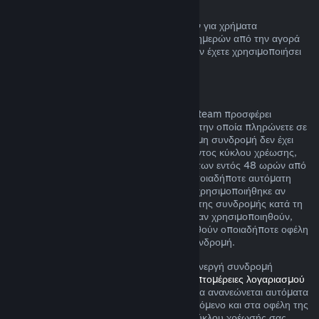
Επιστροφή χρημάτων πορτοφολιού Steam
Μπορείτε να ζητήσετε επιστροφή χρημάτων για χρήματα
Πορτοφολιού Steam εντός δεκατεσσάρων ημερών από την αγορά
αν έχουν αγοραστεί μέσω του Steam και δεν έχετε χρησιμοποιήσει
τα χρήματα αυτά.
Ανανεώσιμες συνδρομές
Για κάποιο περιεχόμενο και υπηρεσίες, το Steam προσφέρει
περιοδική (π.χ. μηνιαία, ετήσια) πρόσβαση την οποία πληρώνετε σε
επαναλαμβανόμενη βάση. Αν μια ανανεώσιμη συνδρομή δεν έχει
χρησιμοποιηθεί κατά τη διάρκεια του τρέχοντος κύκλου χρέωσης,
μπορείτε να αιτηθείτε μια επιστροφή χρημάτων εντός 48 ωρών από
την αρχική αγορά ή εντός 48 ωρών από οποιαδήποτε αυτόματη
ανανέωση. Το περιεχομένο θεωρείται πως χρησιμοποιήθηκε αν
έχουν παιχτεί οποιαδήποτε παιχνίδια εντός της συνδρομής κατά τη
διάρκεια του τρέχοντος κύκλου χρέωσης ή αν χρησιμοποιηθούν,
καταναλωθούν, τροποποιηθούν ή μεταφερθούν οποιαδήποτε οφέλη
ή εκπτώσεις που περιλαμβάνονται με τη συνδρομή.
Σημειώστε ότι μπορείτε να ακυρώσετε μια ενεργή συνδρομή
οποιαδήποτε στιγμή μεταβαίνοντας στις
λεπτομέρειες λογαριασμού
σας
. Αφού ακυρωθεί, η συνδρομή σας δε θα ανανεώνεται αυτόματα
αλλά θα διατηρήσετε πρόσβαση στο περιεχόμενο και στα οφέλη της
συνδρομής μέχρι το τέλος του τρέχοντος κύκλου χρέωσής σας.