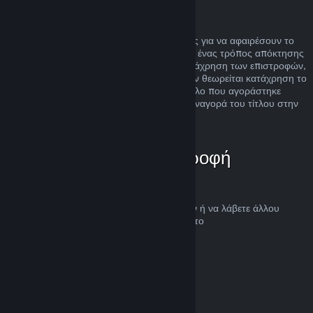
Κατάχρηση
Οι επιστροφές χρημάτων είναι σχεδιασμένες για να αφαιρέσουν το
ρίσκο της αγοράς τίτλων στο Steam και όχι ένας τρόπος απόκτησης
δωρεάν παιχνιδιών. Αν φανεί ότι κάνετε κατάχρηση των επιστροφών,
θα σταματήσουν να σας προσφέρονται. Δεν θεωρείται κατάχρηση το
αίτημα για επιστροφή χρημάτων σε έναν τίτλο που αγοράστηκε
ακριβώς πριν μια έκπτωση και η άμεση επαναγορά του τίτλου στην
τιμή της έκπτωσης.
Πώς να ζητήσετε επιστροφή
χρημάτων
Μπορείτε να ζητήσετε επιστροφή χρημάτων ή να λάβετε άλλου
είδους βοήθεια για τις αγορές Steam σας στο
help.steampowered.com
.
Τελευταία ενημέρωση 23 Απριλίου 2024
© Valve Corporation. Με επιφύλαξη κάθε νόμιμου