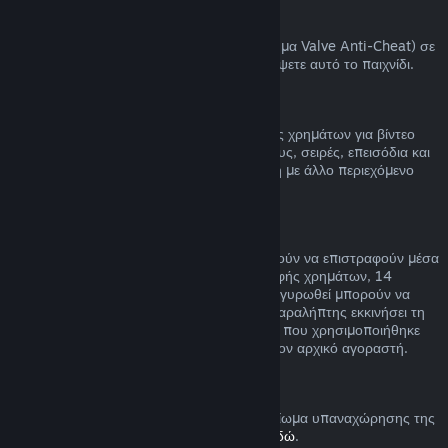
Αποκλεισμοί VAC
Αν έχετε αποκλειστεί από το VAC (το σύστημα Valve Anti-Cheat) σε
ένα παιχνίδι, χάνετε το δικαίωμα να επιστρέψετε αυτό το παιχνίδι.
Βίντεο
Δεν μπορούμε να προσφέρουμε επιστροφές χρημάτων για βίντεο
στο Steam (π.χ. ταινία, ταινίες μικρού μήκους, σειρές, επεισόδια και
οδηγούς), εκτός αν το βίντεο είναι σε δέσμη με άλλο περιεχόμενο
(όχι βίντεο) που μπορείτε να επιστρέψετε.
Επιστροφή χρημάτων σε δώρα
Τα δώρα που δεν έχουν εξαργυρωθεί μπορούν να επιστραφούν μέσα
στη συνηθισμένη χρονική περίοδο επιστροφής χρημάτων, 14
ημέρες/δύο ώρες. Τα δώρα που έχουν εξαργυρωθεί μπορούν να
επιστραφούν υπό τις ίδιες συνθήκες αν ο παραλήπτης εκκινήσει τη
διαδικασία επιστροφής χρημάτων. Το ποσό που χρησιμοποιήθηκε
για την αγορά του δώρου θα επιστραφεί στον αρχικό αγοραστή.
Δικαίωμα υπαναχώρησης (ΕΕ)
Για μια εξήγηση στο πώς λειτουργεί το δικαίωμα υπαναχώρησης της
ΕΕ για τους πελάτες του Steam,
πατήστε εδώ
.