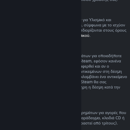
Υλισμικό Steam
Μπορείτε να αιτηθείτε επιστροφή χρημάτων για Υλισμικό και
εξαρτήματα που αγοράστηκαν μέσω Steam, σύμφωνα με το ισχύον
χρονικό πλαίσιο και τη διαδικασία που προσδιορίζονται στους όρους
της
Πολιτικής Επιστροφής Χρημάτων Υλισμικού
.
Επιστροφή χρημάτων για δέσμες
Μπορείτε να λάβετε πλήρη επιστροφή χρημάτων για οποιαδήποτε
δέσμη που αγοράσατε από το Κατάστημα Steam, εφόσον κανένα
από τα αντικείμενα της δέσμης δεν έχει μεταφερθεί και αν ο
συνδυασμένος χρόνος χρήσης όλων των αντικειμένων στη δέσμη
είναι κάτω από δύο ώρες. Αν μια δέσμη περιλαμβάνει ένα αντικείμενο
παιχνιδιού ή DLC που δεν επιστρέφεται, το Steam θα σας
ενημερώσει αν μπορεί αν επιστραφεί ολόκληρη η δέσμη κατά την
αγορά.
Πραγματοποιημένες αγορές εκτός Steam
Η Valve δεν μπορεί να παρέχει επιστροφή χρημάτων για αγορές που
πραγματοποιούνται εκτός του Steam (για παράδειγμα, κλειδιά CD ή
κάρτες πορτοφολιού Steam που έχουν αγοραστεί από τρίτους).