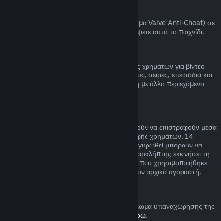
Αποκλεισμοί VAC
Αν έχετε αποκλειστεί από το VAC (το σύστημα Valve Anti-Cheat) σε
ένα παιχνίδι, χάνετε το δικαίωμα να επιστρέψετε αυτό το παιχνίδι.
Βίντεο
Δεν μπορούμε να προσφέρουμε επιστροφές χρημάτων για βίντεο
στο Steam (π.χ. ταινία, ταινίες μικρού μήκους, σειρές, επεισόδια και
οδηγούς), εκτός αν το βίντεο είναι σε δέσμη με άλλο περιεχόμενο
(όχι βίντεο) που μπορείτε να επιστρέψετε.
Επιστροφή χρημάτων σε δώρα
Τα δώρα που δεν έχουν εξαργυρωθεί μπορούν να επιστραφούν μέσα
στη συνηθισμένη χρονική περίοδο επιστροφής χρημάτων, 14
ημέρες/δύο ώρες. Τα δώρα που έχουν εξαργυρωθεί μπορούν να
επιστραφούν υπό τις ίδιες συνθήκες αν ο παραλήπτης εκκινήσει τη
διαδικασία επιστροφής χρημάτων. Το ποσό που χρησιμοποιήθηκε
για την αγορά του δώρου θα επιστραφεί στον αρχικό αγοραστή.
Δικαίωμα υπαναχώρησης (ΕΕ)
Για μια εξήγηση στο πώς λειτουργεί το δικαίωμα υπαναχώρησης της
ΕΕ για τους πελάτες του Steam,
πατήστε εδώ
.