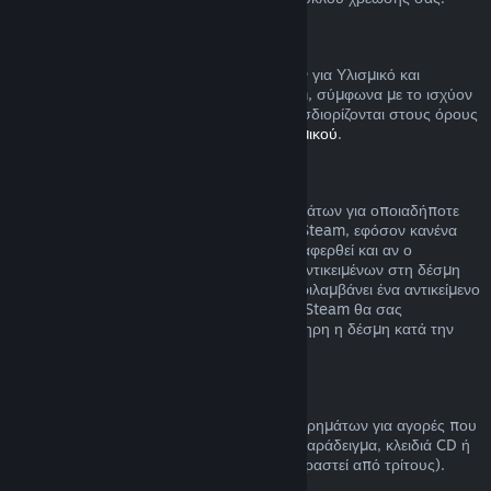
Υλισμικό Steam
Μπορείτε να αιτηθείτε επιστροφή χρημάτων για Υλισμικό και
εξαρτήματα που αγοράστηκαν μέσω Steam, σύμφωνα με το ισχύον
χρονικό πλαίσιο και τη διαδικασία που προσδιορίζονται στους όρους
της
Πολιτικής Επιστροφής Χρημάτων Υλισμικού
.
Επιστροφή χρημάτων για δέσμες
Μπορείτε να λάβετε πλήρη επιστροφή χρημάτων για οποιαδήποτε
δέσμη που αγοράσατε από το Κατάστημα Steam, εφόσον κανένα
από τα αντικείμενα της δέσμης δεν έχει μεταφερθεί και αν ο
συνδυασμένος χρόνος χρήσης όλων των αντικειμένων στη δέσμη
είναι κάτω από δύο ώρες. Αν μια δέσμη περιλαμβάνει ένα αντικείμενο
παιχνιδιού ή DLC που δεν επιστρέφεται, το Steam θα σας
ενημερώσει αν μπορεί αν επιστραφεί ολόκληρη η δέσμη κατά την
αγορά.
Πραγματοποιημένες αγορές εκτός Steam
Η Valve δεν μπορεί να παρέχει επιστροφή χρημάτων για αγορές που
πραγματοποιούνται εκτός του Steam (για παράδειγμα, κλειδιά CD ή
κάρτες πορτοφολιού Steam που έχουν αγοραστεί από τρίτους).