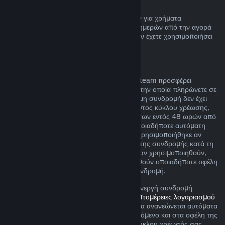
Επιστροφή χρημάτων πορτοφολιού Steam
Μπορείτε να ζητήσετε επιστροφή χρημάτων για χρήματα
Πορτοφολιού Steam εντός δεκατεσσάρων ημερών από την αγορά
αν έχουν αγοραστεί μέσω του Steam και δεν έχετε χρησιμοποιήσει
τα χρήματα αυτά.
Ανανεώσιμες συνδρομές
Για κάποιο περιεχόμενο και υπηρεσίες, το Steam προσφέρει
περιοδική (π.χ. μηνιαία, ετήσια) πρόσβαση την οποία πληρώνετε σε
επαναλαμβανόμενη βάση. Αν μια ανανεώσιμη συνδρομή δεν έχει
χρησιμοποιηθεί κατά τη διάρκεια του τρέχοντος κύκλου χρέωσης,
μπορείτε να αιτηθείτε μια επιστροφή χρημάτων εντός 48 ωρών από
την αρχική αγορά ή εντός 48 ωρών από οποιαδήποτε αυτόματη
ανανέωση. Το περιεχομένο θεωρείται πως χρησιμοποιήθηκε αν
έχουν παιχτεί οποιαδήποτε παιχνίδια εντός της συνδρομής κατά τη
διάρκεια του τρέχοντος κύκλου χρέωσης ή αν χρησιμοποιηθούν,
καταναλωθούν, τροποποιηθούν ή μεταφερθούν οποιαδήποτε οφέλη
ή εκπτώσεις που περιλαμβάνονται με τη συνδρομή.
Σημειώστε ότι μπορείτε να ακυρώσετε μια ενεργή συνδρομή
οποιαδήποτε στιγμή μεταβαίνοντας στις
λεπτομέρειες λογαριασμού
σας
. Αφού ακυρωθεί, η συνδρομή σας δε θα ανανεώνεται αυτόματα
αλλά θα διατηρήσετε πρόσβαση στο περιεχόμενο και στα οφέλη της
συνδρομής μέχρι το τέλος του τρέχοντος κύκλου χρέωσής σας.