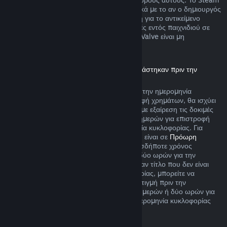
θα σας ειδοποιεί την ώρα της αγοράς σχετικά με το αν ο δημιουργός
παιχνιδιού επέλεξε να προσφέρει επιστροφή για το αντικείμενο
παιχνιδιού που αγοράζετε. Ειδάλλως, αγορές εντός παιχνιδιού σε
παιχνίδια που δεν δημιουργήθηκαν από τη Valve είναι μη
επιστρέψιμες μέσω του Steam.
Επιστροφή χρημάτων για τίτλους που αγοράστηκαν πριν την
ημερομηνία κυκλοφορίας
Όταν αγοράζετε έναν τίτλο στο Steam πριν την ημερομηνία
κυκλοφορίας του, όσον αφορά την επιστροφή χρημάτων, θα ισχύει
το όριο των δύο ωρών χρόνου παιχνιδιού (με εξαίρεση τις δοκιμές
εκδόσεων βήτα), αλλά η περίοδος των 14 ημερών για επιστροφή
χρημάτων δεν θα ξεκινά πριν την ημερομηνία κυκλοφορίας. Για
παράδειγμα, αν αγοράσετε ένα παιχνίδι που είναι σε
Πρόωρη
Πρόσβαση
ή σε
Πρώιμη Πρόσβαση
, οποιοσδήποτε χρόνος
παιχνιδιού θα προσμετράται στο όριο των δύο ωρών για την
επιστροφή χρημάτων. Αν προαγοράσετε έναν τίτλο που δεν είναι
λειτουργικός πριν την ημερομηνία κυκλοφορίας, μπορείτε να
ζητήσετε επιστροφή χρημάτων ανά πάσα στιγμή πριν την
κυκλοφορία του και η τυπική περίοδος 14 ημερών ή δύο ωρών για
επιστροφή χρημάτων θα ισχύει από την ημερομηνία κυκλοφορίας
του παιχνιδιού.