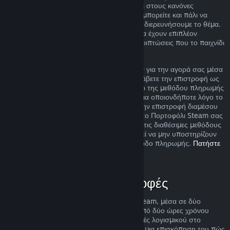
ακόμα και αν η περίπτωσή σας δεν εμπίπτει στους κανόνες
επιστροφής χρημάτων που περιγράφουμε, μπορείτε και πάλι να
ζητήσετε επιστροφή χρημάτων και εμείς θα διερευνήσουμε το θέμα.
Σε ορισμένες περιοχές, οι πελάτες μπορεί να έχουν επιπλέον
δικαιώματα για επιστροφή χρημάτων σε περιπτώσεις που το παιχνίδι
είναι ελαττωματικό.
Θα σας δοθεί πλήρης επιστροφή χρημάτων για την αγορά σας μέσα
σε μια βδομάδα από την έγκρισή της. Θα λάβετε την επιστροφή ως
χρήματα στο Πορτοφόλι Steam σας ή μέσω της μεθόδου πληρωμής
που χρησιμοποιήσατε για την αγορά. Εάν για οποιονδήποτε λόγο το
Steam δεν μπορέσει να πραγματοποιήσει την επιστροφή διαμέσου
της αρχικής σας μεθόδου πληρωμής, τότε το Πορτοφόλι Steam σας
θα πιστωθεί το πλήρες ποσό. Κάποιες από τις διαθέσιμες μεθόδους
πληρωμής του Steam στη χώρα σας μπορεί να μην υποστηρίζουν
επιστροφές αγορών πίσω στην αρχική μέθοδο πληρωμής.
Πατήστε
εδώ για την πλήρη λίστα
.
Πότε ισχύουν οι επιστροφές
Η προσφορά επιστροφής χρημάτων του Steam, μέσα σε δύο
βδομάδες από την αγορά και με λιγότερο από δύο ώρες χρόνου
παιχνιδιού, ισχύει για παιχνίδια και εφαρμογές λογισμικού στο
Κατάστημα Steam. Εδώ μπορείτε να βρείτε μια επισκόπηση του πώς