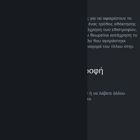
Κατάχρηση
Οι επιστροφές χρημάτων είναι σχεδιασμένες για να αφαιρέσουν το
ρίσκο της αγοράς τίτλων στο Steam και όχι ένας τρόπος απόκτησης
δωρεάν παιχνιδιών. Αν φανεί ότι κάνετε κατάχρηση των επιστροφών,
θα σταματήσουν να σας προσφέρονται. Δεν θεωρείται κατάχρηση το
αίτημα για επιστροφή χρημάτων σε έναν τίτλο που αγοράστηκε
ακριβώς πριν μια έκπτωση και η άμεση επαναγορά του τίτλου στην
τιμή της έκπτωσης.
Πώς να ζητήσετε επιστροφή
χρημάτων
Μπορείτε να ζητήσετε επιστροφή χρημάτων ή να λάβετε άλλου
είδους βοήθεια για τις αγορές Steam σας στο
help.steampowered.com
.
Τελευταία ενημέρωση 23 Απριλίου 2024
© Valve Corporation. Με επιφύλαξη κάθε νόμιμου