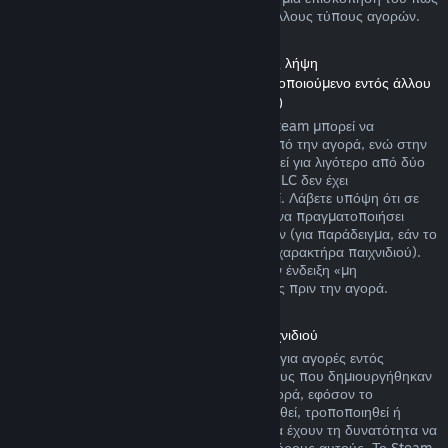
λειτουργούν οι επιστροφές χρημάτων για άλλους τύπους αγορών.
Επιστροφή χρημάτων σε Περιεχόμενο προς λήψη
(Περιεχόμενο Καταστήματος Steam χρησιμοποιούμενο εντός άλλου
παιχνιδιού ή εφαρμογής λογισμικού, «DLC»)
DLC που αγοράστηκε από το Κατάστημα Steam μπορεί να
επιστραφεί μέσα σε δεκατέσσερις ημέρες από την αγορά, ενώ στην
περίπτωση που ο σχετικός τίτλος έχει παιχτεί για λιγότερο από δύο
ώρες από την αγορά του DLC, εφόσον το DLC δεν έχει
χρησιμοποιηθεί, τροποποιηθεί ή μεταφερθεί. Λάβετε υπόψη ότι σε
μερικές περιπτώσεις, το Steam δεν μπορεί να πραγματοποιήσει
επιστροφή χρημάτων για κάποια DLC τρίτων (για παράδειγμα, εάν το
DLC αυξάνει ανεπιστρεπτί το επίπεδο ενός χαρακτήρα παιχνιδιού).
Αυτές οι εξαιρέσεις θα φέρουν ευκρινώς την ένδειξη «μη
επιστρέψιμο» στη σελίδα του Καταστήματος πριν την αγορά.
Επιστροφή χρημάτων σε αγορές εντός παιχνιδιού
Το Steam προσφέρει επιστροφή χρημάτων για αγορές εντός
παιχνιδιού σε οποιονδήποτε από τους τίτλους που δημιουργήθηκαν
από τη Valve μέσα σε 48 ώρες από την αγορά, εφόσον το
αντικείμενο παιχνιδιού δεν έχει χρησιμοποιηθεί, τροποποιηθεί ή
μεταφερθεί. Δημιουργοί τρίτων εταιρειών θα έχουν τη δυνατότητα να
επιτρέψουν αντικείμενα παιχνιδιού με τους όρους αυτούς. Το Steam