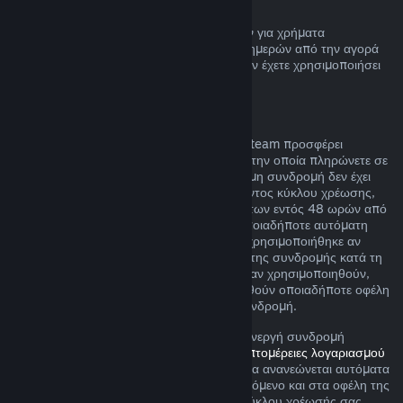
Επιστροφή χρημάτων πορτοφολιού Steam
Μπορείτε να ζητήσετε επιστροφή χρημάτων για χρήματα
Πορτοφολιού Steam εντός δεκατεσσάρων ημερών από την αγορά
αν έχουν αγοραστεί μέσω του Steam και δεν έχετε χρησιμοποιήσει
τα χρήματα αυτά.
Ανανεώσιμες συνδρομές
Για κάποιο περιεχόμενο και υπηρεσίες, το Steam προσφέρει
περιοδική (π.χ. μηνιαία, ετήσια) πρόσβαση την οποία πληρώνετε σε
επαναλαμβανόμενη βάση. Αν μια ανανεώσιμη συνδρομή δεν έχει
χρησιμοποιηθεί κατά τη διάρκεια του τρέχοντος κύκλου χρέωσης,
μπορείτε να αιτηθείτε μια επιστροφή χρημάτων εντός 48 ωρών από
την αρχική αγορά ή εντός 48 ωρών από οποιαδήποτε αυτόματη
ανανέωση. Το περιεχομένο θεωρείται πως χρησιμοποιήθηκε αν
έχουν παιχτεί οποιαδήποτε παιχνίδια εντός της συνδρομής κατά τη
διάρκεια του τρέχοντος κύκλου χρέωσης ή αν χρησιμοποιηθούν,
καταναλωθούν, τροποποιηθούν ή μεταφερθούν οποιαδήποτε οφέλη
ή εκπτώσεις που περιλαμβάνονται με τη συνδρομή.
Σημειώστε ότι μπορείτε να ακυρώσετε μια ενεργή συνδρομή
οποιαδήποτε στιγμή μεταβαίνοντας στις
λεπτομέρειες λογαριασμού
σας
. Αφού ακυρωθεί, η συνδρομή σας δε θα ανανεώνεται αυτόματα
αλλά θα διατηρήσετε πρόσβαση στο περιεχόμενο και στα οφέλη της
συνδρομής μέχρι το τέλος του τρέχοντος κύκλου χρέωσής σας.