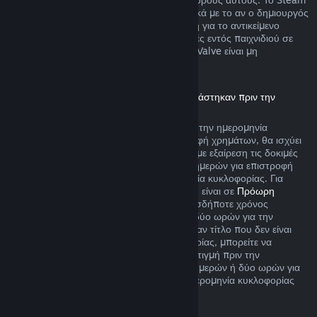
θα σας ειδοποιεί την ώρα της αγοράς σχετικά με το αν ο δημιουργός
παιχνιδιού επέλεξε να προσφέρει επιστροφή για το αντικείμενο
παιχνιδιού που αγοράζετε. Ειδάλλως, αγορές εντός παιχνιδιού σε
παιχνίδια που δεν δημιουργήθηκαν από τη Valve είναι μη
επιστρέψιμες μέσω του Steam.
Επιστροφή χρημάτων για τίτλους που αγοράστηκαν πριν την
ημερομηνία κυκλοφορίας
Όταν αγοράζετε έναν τίτλο στο Steam πριν την ημερομηνία
κυκλοφορίας του, όσον αφορά την επιστροφή χρημάτων, θα ισχύει
το όριο των δύο ωρών χρόνου παιχνιδιού (με εξαίρεση τις δοκιμές
εκδόσεων βήτα), αλλά η περίοδος των 14 ημερών για επιστροφή
χρημάτων δεν θα ξεκινά πριν την ημερομηνία κυκλοφορίας. Για
παράδειγμα, αν αγοράσετε ένα παιχνίδι που είναι σε
Πρόωρη
Πρόσβαση
ή σε
Πρώιμη Πρόσβαση
, οποιοσδήποτε χρόνος
παιχνιδιού θα προσμετράται στο όριο των δύο ωρών για την
επιστροφή χρημάτων. Αν προαγοράσετε έναν τίτλο που δεν είναι
λειτουργικός πριν την ημερομηνία κυκλοφορίας, μπορείτε να
ζητήσετε επιστροφή χρημάτων ανά πάσα στιγμή πριν την
κυκλοφορία του και η τυπική περίοδος 14 ημερών ή δύο ωρών για
επιστροφή χρημάτων θα ισχύει από την ημερομηνία κυκλοφορίας
του παιχνιδιού.