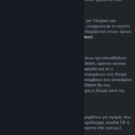
Υλισμικό Steam
Μπορείτε να αιτηθείτε επιστροφή χρημάτων για Υλισμικό και
εξαρτήματα που αγοράστηκαν μέσω Steam, σύμφωνα με το ισχύον
χρονικό πλαίσιο και τη διαδικασία που προσδιορίζονται στους όρους
της
Πολιτικής Επιστροφής Χρημάτων Υλισμικού
.
Επιστροφή χρημάτων για δέσμες
Μπορείτε να λάβετε πλήρη επιστροφή χρημάτων για οποιαδήποτε
δέσμη που αγοράσατε από το Κατάστημα Steam, εφόσον κανένα
από τα αντικείμενα της δέσμης δεν έχει μεταφερθεί και αν ο
συνδυασμένος χρόνος χρήσης όλων των αντικειμένων στη δέσμη
είναι κάτω από δύο ώρες. Αν μια δέσμη περιλαμβάνει ένα αντικείμενο
παιχνιδιού ή DLC που δεν επιστρέφεται, το Steam θα σας
ενημερώσει αν μπορεί αν επιστραφεί ολόκληρη η δέσμη κατά την
αγορά.
Πραγματοποιημένες αγορές εκτός Steam
Η Valve δεν μπορεί να παρέχει επιστροφή χρημάτων για αγορές που
πραγματοποιούνται εκτός του Steam (για παράδειγμα, κλειδιά CD ή
κάρτες πορτοφολιού Steam που έχουν αγοραστεί από τρίτους).