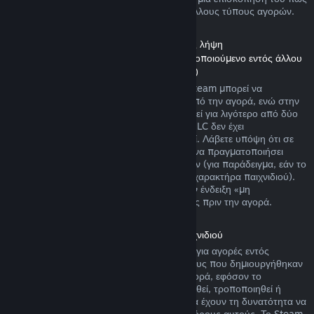
λειτουργούν οι επιστροφές χρημάτων για άλλους τύπους αγορών.
Επιστροφή χρημάτων σε Περιεχόμενο προς λήψη
(Περιεχόμενο Καταστήματος Steam χρησιμοποιούμενο εντός άλλου
παιχνιδιού ή εφαρμογής λογισμικού, «DLC»)
DLC που αγοράστηκε από το Κατάστημα Steam μπορεί να
επιστραφεί μέσα σε δεκατέσσερις ημέρες από την αγορά, ενώ στην
περίπτωση που ο σχετικός τίτλος έχει παιχτεί για λιγότερο από δύο
ώρες από την αγορά του DLC, εφόσον το DLC δεν έχει
χρησιμοποιηθεί, τροποποιηθεί ή μεταφερθεί. Λάβετε υπόψη ότι σε
μερικές περιπτώσεις, το Steam δεν μπορεί να πραγματοποιήσει
επιστροφή χρημάτων για κάποια DLC τρίτων (για παράδειγμα, εάν το
DLC αυξάνει ανεπιστρεπτί το επίπεδο ενός χαρακτήρα παιχνιδιού).
Αυτές οι εξαιρέσεις θα φέρουν ευκρινώς την ένδειξη «μη
επιστρέψιμο» στη σελίδα του Καταστήματος πριν την αγορά.
Επιστροφή χρημάτων σε αγορές εντός παιχνιδιού
Το Steam προσφέρει επιστροφή χρημάτων για αγορές εντός
παιχνιδιού σε οποιονδήποτε από τους τίτλους που δημιουργήθηκαν
από τη Valve μέσα σε 48 ώρες από την αγορά, εφόσον το
αντικείμενο παιχνιδιού δεν έχει χρησιμοποιηθεί, τροποποιηθεί ή
μεταφερθεί. Δημιουργοί τρίτων εταιρειών θα έχουν τη δυνατότητα να
επιτρέψουν αντικείμενα παιχνιδιού με τους όρους αυτούς. Το Steam