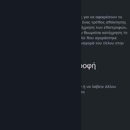
Κατάχρηση
Οι επιστροφές χρημάτων είναι σχεδιασμένες για να αφαιρέσουν το
ρίσκο της αγοράς τίτλων στο Steam και όχι ένας τρόπος απόκτησης
δωρεάν παιχνιδιών. Αν φανεί ότι κάνετε κατάχρηση των επιστροφών,
θα σταματήσουν να σας προσφέρονται. Δεν θεωρείται κατάχρηση το
αίτημα για επιστροφή χρημάτων σε έναν τίτλο που αγοράστηκε
ακριβώς πριν μια έκπτωση και η άμεση επαναγορά του τίτλου στην
τιμή της έκπτωσης.
Πώς να ζητήσετε επιστροφή
χρημάτων
Μπορείτε να ζητήσετε επιστροφή χρημάτων ή να λάβετε άλλου
είδους βοήθεια για τις αγορές Steam σας στο
help.steampowered.com
.
Τελευταία ενημέρωση 23 Απριλίου 2024
© Valve Corporation. Με επιφύλαξη κάθε νόμιμου