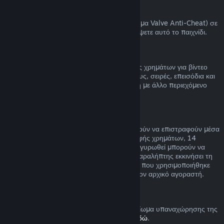
Αποκλεισμοί VAC
Αν έχετε αποκλειστεί από το VAC (το σύστημα Valve Anti-Cheat) σε
ένα παιχνίδι, χάνετε το δικαίωμα να επιστρέψετε αυτό το παιχνίδι.
Βίντεο
Δεν μπορούμε να προσφέρουμε επιστροφές χρημάτων για βίντεο
στο Steam (π.χ. ταινία, ταινίες μικρού μήκους, σειρές, επεισόδια και
οδηγούς), εκτός αν το βίντεο είναι σε δέσμη με άλλο περιεχόμενο
(όχι βίντεο) που μπορείτε να επιστρέψετε.
Επιστροφή χρημάτων σε δώρα
Τα δώρα που δεν έχουν εξαργυρωθεί μπορούν να επιστραφούν μέσα
στη συνηθισμένη χρονική περίοδο επιστροφής χρημάτων, 14
ημέρες/δύο ώρες. Τα δώρα που έχουν εξαργυρωθεί μπορούν να
επιστραφούν υπό τις ίδιες συνθήκες αν ο παραλήπτης εκκινήσει τη
διαδικασία επιστροφής χρημάτων. Το ποσό που χρησιμοποιήθηκε
για την αγορά του δώρου θα επιστραφεί στον αρχικό αγοραστή.
Δικαίωμα υπαναχώρησης (ΕΕ)
Για μια εξήγηση στο πώς λειτουργεί το δικαίωμα υπαναχώρησης της
ΕΕ για τους πελάτες του Steam,
πατήστε εδώ
.