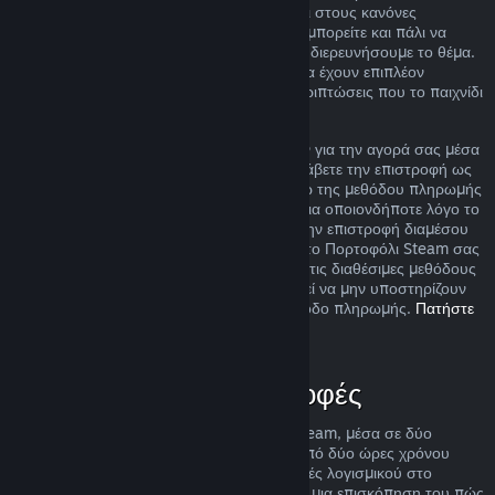
ακόμα και αν η περίπτωσή σας δεν εμπίπτει στους κανόνες
επιστροφής χρημάτων που περιγράφουμε, μπορείτε και πάλι να
ζητήσετε επιστροφή χρημάτων και εμείς θα διερευνήσουμε το θέμα.
Σε ορισμένες περιοχές, οι πελάτες μπορεί να έχουν επιπλέον
δικαιώματα για επιστροφή χρημάτων σε περιπτώσεις που το παιχνίδι
είναι ελαττωματικό.
Θα σας δοθεί πλήρης επιστροφή χρημάτων για την αγορά σας μέσα
σε μια βδομάδα από την έγκρισή της. Θα λάβετε την επιστροφή ως
χρήματα στο Πορτοφόλι Steam σας ή μέσω της μεθόδου πληρωμής
που χρησιμοποιήσατε για την αγορά. Εάν για οποιονδήποτε λόγο το
Steam δεν μπορέσει να πραγματοποιήσει την επιστροφή διαμέσου
της αρχικής σας μεθόδου πληρωμής, τότε το Πορτοφόλι Steam σας
θα πιστωθεί το πλήρες ποσό. Κάποιες από τις διαθέσιμες μεθόδους
πληρωμής του Steam στη χώρα σας μπορεί να μην υποστηρίζουν
επιστροφές αγορών πίσω στην αρχική μέθοδο πληρωμής.
Πατήστε
εδώ για την πλήρη λίστα
.
Πότε ισχύουν οι επιστροφές
Η προσφορά επιστροφής χρημάτων του Steam, μέσα σε δύο
βδομάδες από την αγορά και με λιγότερο από δύο ώρες χρόνου
παιχνιδιού, ισχύει για παιχνίδια και εφαρμογές λογισμικού στο
Κατάστημα Steam. Εδώ μπορείτε να βρείτε μια επισκόπηση του πώς